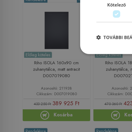
Kötelező
TOVÁBBI BE
Előleg köteles
Előleg köteles
Riho ISOLA 160x90 cm
Riho ISOLA 1
zuhanytálca, matt antracit
zuhanytálca, m
D007019080
D00702
Azonosító: 211938
Azonosító: 
Cikkszám: D007019080
Cikkszám: D0
389 925 Ft
423
433 250 Ft
470 360 Ft
Kosárba
Ko
Rendelésre
Rendelésre