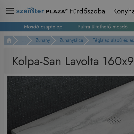
Fürdőszoba
Konyh
Mosdó csaptelep
Pultra ültethető mosdó
...
Zuhany
Zuhanytálca
Téglalap alapú és a
Kolpa-San Lavolta 160x