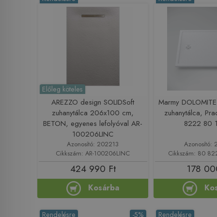
Előleg köteles
AREZZO design SOLIDSoft
Marmy DOLOMITE
zuhanytálca 206x100 cm,
zuhanytálca, Pr
BETON, egyenes lefolyóval AR-
8222 80 
100206LINC
Azonosító: 202213
Azonosító: 
Cikkszám: AR-100206LINC
Cikkszám: 80 82
424 990 Ft
178 00
Kosárba
Ko
Rendelésre
-5%
Rendelésre