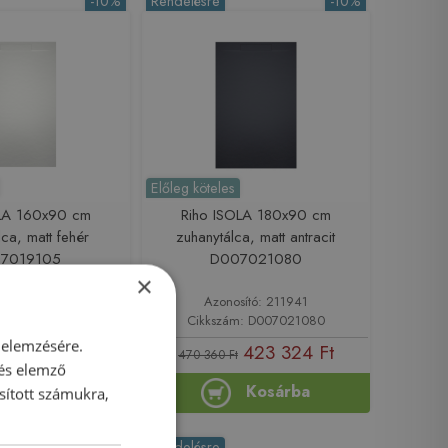
-10%
Rendelésre
-10%
Előleg köteles
OLA 160x90 cm
Riho ISOLA 180x90 cm
lca, matt fehér
zuhanytálca, matt antracit
7019105
D007021080
×
sító: 211940
Azonosító: 211941
m: D007019105
Cikkszám: D007021080
 elemzésére.
389 925 Ft
423 324 Ft
470 360 Ft
 és elemző
Kosárba
Kosárba
sított számukra,
Rendelésre