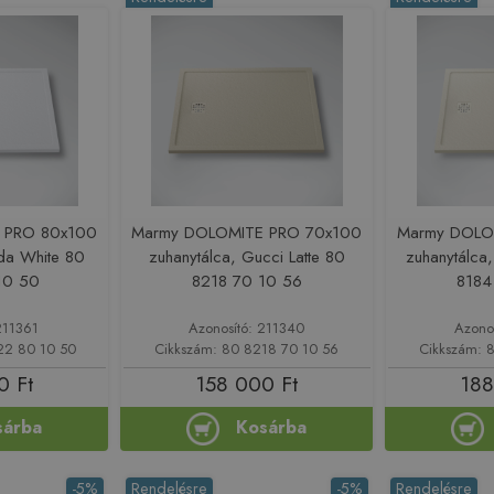
 PRO 80x100
Marmy DOLOMITE PRO 70x100
Marmy DOLO
ada White 80
zuhanytálca, Gucci Latte 80
zuhanytálca
10 50
8218 70 10 56
8184
211361
Azonosító: 211340
Azono
22 80 10 50
Cikkszám: 80 8218 70 10 56
Cikkszám: 
0 Ft
158 000 Ft
188
sárba
Kosárba
-5%
Rendelésre
-5%
Rendelésre