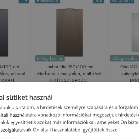
-4%
Rendelésre
-4%
Rendelésre
Előleg köteles
Előleg köteles
80x100 cm
Laufen Nia 180x100 cm
Riho IS
lca, antracit
Marbond zuhanytálca, matt kávé
zuhanytá
780001
H2110301290001
D00
218371
Azonosító: 218373
Azono
l sütiket használ
0300780001
Cikkszám: H2110301290001
Cikkszá
lunk a tartalom, a hirdetések személyre szabására és a forgalom
 040 Ft
399 040 Ft
416 531 Ft
433 250 Ft
tali használatára vonatkozó információkat megosztjuk hirdetési
sárba
Kosárba
, akik egyesíthetik azokat más információkkal, amelyeket Ön bizto
szolgáltatásaik Ön általi használatából gyűjtöttek össze.
-10%
Rendelésre
Rendelésre