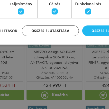
Teljesítmény
Célzás
Funkcionalitás
ÁLLÍTÁSOK
ÖSSZES ELUTASÍTÁSA
ÖSSZES 
Előleg köteles
Előleg köteles
80x90 cm
AREZZO design SOLIDSoft
AREZZO de
att fehér
zuhanytálca 206x100 cm,
zuhanytál
1105
ANTRACIT, egyenes lefolyóval
FEHÉR, egyen
AR-100206LINA
100
211943
Azonosító: 202210
Azono
07021105
Cikkszám: AR-100206LINA
Cikkszám:
 324 Ft
424 990 Ft
424
sárba
Kosárba
Rendelésre
Rendelésre