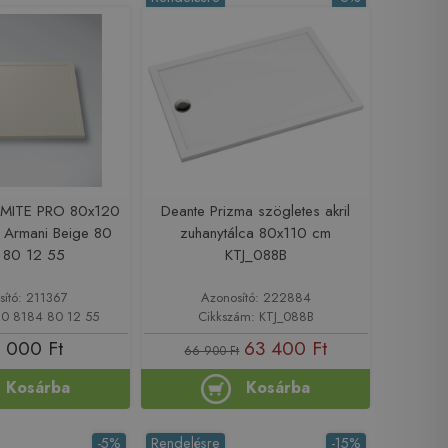
MITE PRO 80x120
Deante Prizma szögletes akril
, Armani Beige 80
zuhanytálca 80x110 cm
 80 12 55
KTJ_088B
sító: 211367
Azonosító: 222884
80 8184 80 12 55
Cikkszám: KTJ_088B
 000 Ft
63 400 Ft
66 900 Ft
Kosárba
Kosárba
-5%
Rendelésre
-15%