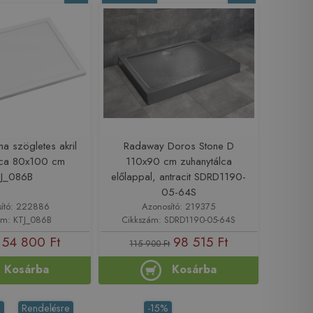
a szögletes akril
Radaway Doros Stone D
lca 80x100 cm
110x90 cm zuhanytálca
TJ_086B
előlappal, antracit SDRD1190-
05-64S
ító: 222886
Azonosító: 219375
ám: KTJ_086B
Cikkszám: SDRD1190-05-64S
54 800 Ft
98 515 Ft
115 900 Ft
Kosárba
Kosárba
%
Rendelésre
-15%