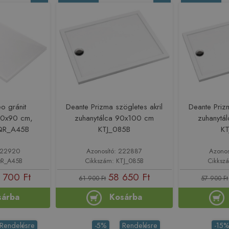
o gránit
Deante Prizma szögletes akril
Deante Prizm
00x90 cm,
zuhanytálca 90x100 cm
zuhanytá
KQR_A45B
KTJ_085B
K
 222920
Azonosító: 222887
Azonos
QR_A45B
Cikkszám: KTJ_085B
Cikksz
 700 Ft
58 650 Ft
61 900 Ft
57 900 Ft
sárba
Kosárba
Rendelésre
-5%
Rendelésre
-15