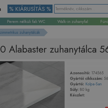
a
% KIÁRUSÍTÁS %
Perem nélküli fali WC
Walk-in zuhanyfal
Fürd
Gránit mosogató
szimmetrikus zuhanytálcák
90 Alabaster zuhanytálca 
Azonosító:
174565
Gyártói cikkszám:
56
Gyártó:
Kolpa-San
Súly:
80 kg
Készlet: