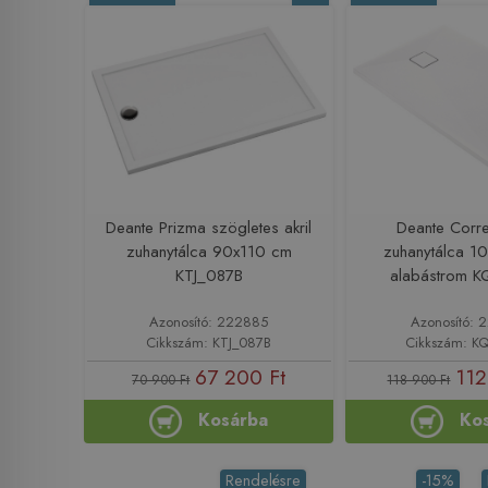
Deante Prizma szögletes akril
Deante Corre
zuhanytálca 90x110 cm
zuhanytálca 1
KTJ_087B
alabástrom 
Azonosító: 222885
Azonosító:
Cikkszám: KTJ_087B
Cikkszám: K
67 200 Ft
112
70 900 Ft
118 900 Ft
Kosárba
Ko
Rendelésre
-15%