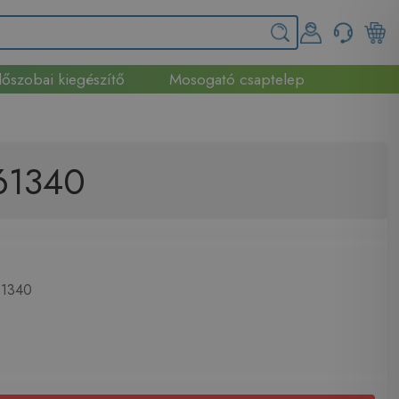
őszobai kiegészítő
Mosogató csaptelep
561340
1340