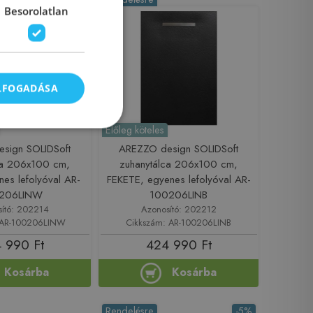
Besorolatlan
ELFOGADÁSA
Előleg köteles
sign SOLIDSoft
AREZZO design SOLIDSoft
ca 206x100 cm,
zuhanytálca 206x100 cm,
es lefolyóval AR-
FEKETE, egyenes lefolyóval AR-
206LINW
100206LINB
sító: 202214
Azonosító: 202212
 AR-100206LINW
Cikkszám: AR-100206LINB
 990 Ft
424 990 Ft
Kosárba
Kosárba
Rendelésre
-5%