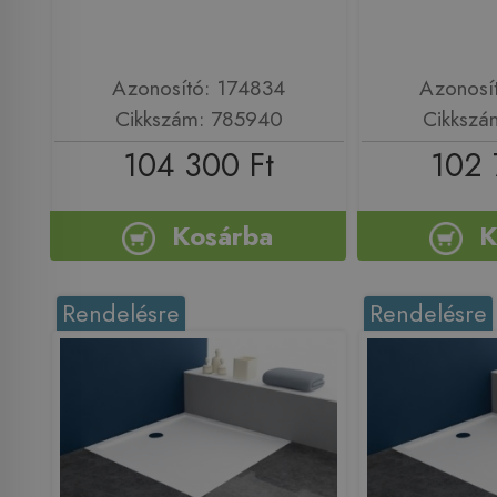
Azonosító: 174834
Azonosí
Cikkszám: 785940
Cikkszá
104 300 Ft
102 
Kosárba
K
Rendelésre
Rendelésre