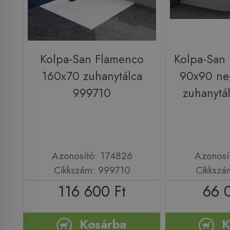
Kolpa-San Flamenco
Kolpa-San 
160x70 zuhanytálca
90x90 ne
999710
zuhanytá
Azonosító: 174826
Azonosí
Cikkszám: 999710
Cikkszá
116 600 Ft
66 
Kosárba
K