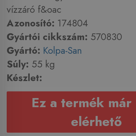
vízzáró f&oac
Azonosító:
174804
Gyártói cikkszám:
570830
Gyártó:
Kolpa-San
Súly:
55 kg
Készlet:
Ez a termék már
elérhető