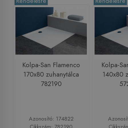
Rendelésre
Rendelésre
Kolpa-San Flamenco
Kolpa-Sa
170x80 zuhanytálca
140x80 z
782190
57
Azonosító: 174822
Azonosí
Cikkszám: 782190
Cikkszá