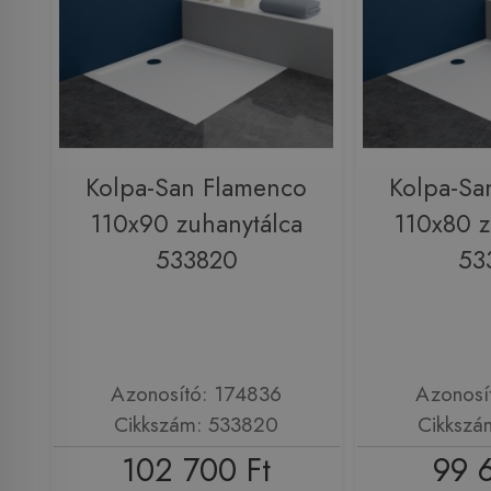
Kolpa-San Flamenco
Kolpa-Sa
110x90 zuhanytálca
110x80 z
533820
53
Azonosító: 174836
Azonosí
Cikkszám: 533820
Cikkszá
102 700 Ft
99 