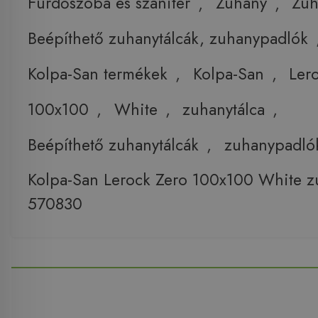
Fürdőszoba és szaniter
,
Zuhany
,
Zuh
Beépíthető zuhanytálcák, zuhanypadlók
Kolpa-San termékek
,
Kolpa-San
,
Ler
100x100
,
White
,
zuhanytálca
,
Beépíthető zuhanytálcák
,
zuhanypadló
Kolpa-San Lerock Zero 100x100 White z
570830