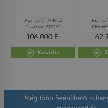
Azonosító: 174832
Azonosí
Cikkszám: 576160
Cikkszá
106 000 Ft
62 
Kosárba
K
Még több Beépíthető zuhany
zuhanypadlók