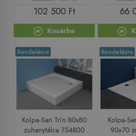
102 500 Ft
66 
Kosárba
K
Rendelésre
Rendelésre
Kolpa-San Trin 80x80
Kolpa-Sa
zuhanytálca 754800
90x70 z