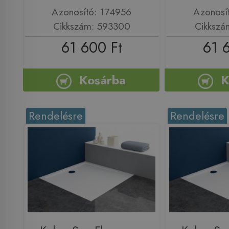
Azonosító: 174956
Azonosí
Cikkszám: 593300
Cikkszá
61 600 Ft
61 
Kosárba
K
Rendelésre
Rendelésre