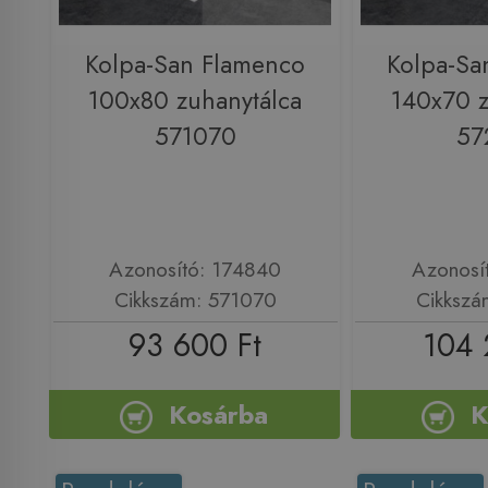
Kolpa-San Flamenco
Kolpa-Sa
100x80 zuhanytálca
140x70 z
571070
57
Azonosító: 174840
Azonosí
Cikkszám: 571070
Cikkszá
93 600 Ft
104 
Kosárba
K