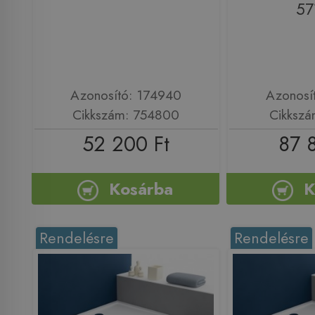
57
Azonosító: 174940
Azonosí
Cikkszám: 754800
Cikkszá
52 200 Ft
87 
Kosárba
K
Rendelésre
Rendelésre