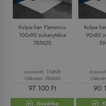
Kolpa-San Flamenco
Kolpa-Sa
100x90 zuhanytálca
90x80 z
785620
59
Azonosító: 174839
Azonosí
Cikkszám: 785620
Cikkszá
97 100 Ft
90 
Kosárba
K