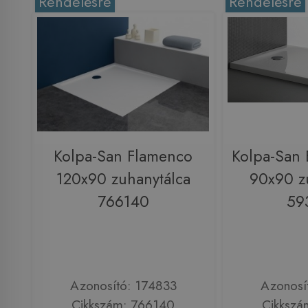
Rendelésre
Rendelésre
Kolpa-San Flamenco
Kolpa-San 
120x90 zuhanytálca
90x90 z
766140
59
Azonosító: 174833
Azonosí
Cikkszám: 766140
Cikkszá