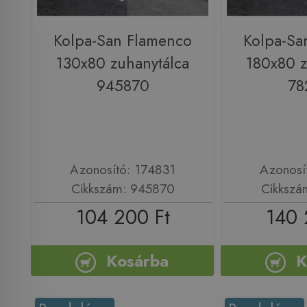
Kolpa-San Flamenco
Kolpa-Sa
130x80 zuhanytálca
180x80 z
945870
78
Azonosító: 174831
Azonosí
Cikkszám: 945870
Cikkszá
104 200 Ft
140 
Kosárba
K