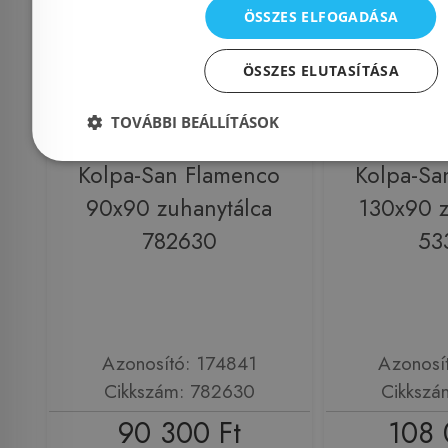
ÖSSZES ELFOGADÁSA
ÖSSZES ELUTASÍTÁSA
TOVÁBBI BEÁLLÍTÁSOK
Kolpa-San Flamenco
Kolpa-Sa
90x90 zuhanytálca
130x90 z
782630
53
Azonosító: 174841
Azonosí
Cikkszám: 782630
Cikkszá
90 300 Ft
108 