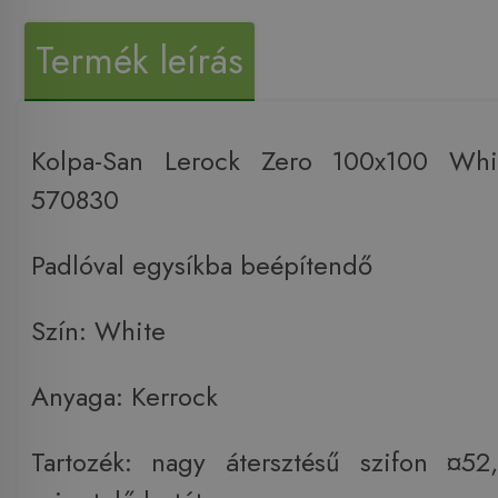
Termék leírás
Kolpa-San Lerock Zero 100x100 Whit
570830
Padlóval egysíkba beépítendő
Szín: White
Anyaga: Kerrock
Tartozék: nagy átersztésű szifon ¤52,