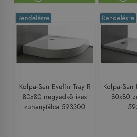
Rendelésre
Rendelésre
Kolpa-San Evelin Tray R
Kolpa-San 
80x80 negyedköríves
80x80 z
zuhanytálca 593300
59