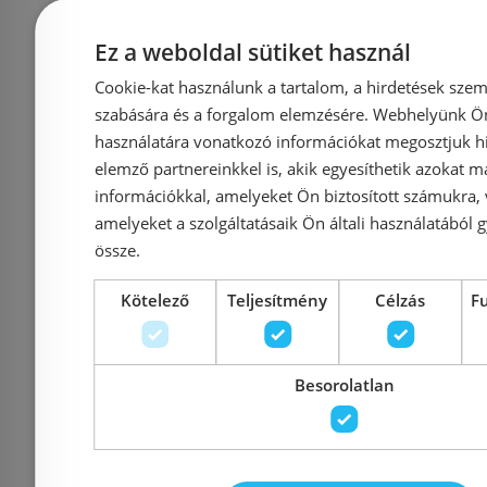
Kolpa-San Evelin Tray Q
Kolpa-San 
120x90 zuhanytálca
120x80 z
Ez a weboldal sütiket használ
593160
59
Cookie-kat használunk a tartalom, a hirdetések szem
szabására és a forgalom elemzésére. Webhelyünk Ön 
használatára vonatkozó információkat megosztjuk hi
elemző partnereinkkel is, akik egyesíthetik azokat m
információkkal, amelyeket Ön biztosított számukra,
Azonosító: 174931
Azonosí
amelyeket a szolgáltatásaik Ön általi használatából g
Cikkszám: 593160
Cikkszá
össze.
116 800 Ft
109 
Kötelező
Teljesítmény
Célzás
F
Kosárba
K
Besorolatlan
Rendelésre
Rendelésre