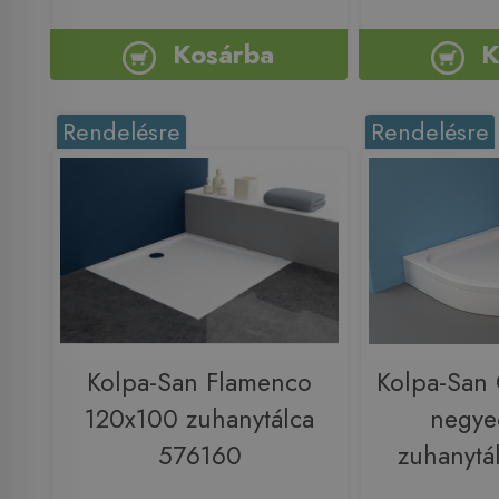
Kosárba
K
Rendelésre
Rendelésre
Kolpa-San Flamenco
Kolpa-San
120x100 zuhanytálca
negye
576160
zuhanytá