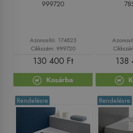
999720
78
Azonosító: 174823
Azonosí
Cikkszám: 999720
Cikkszá
130 400 Ft
138 
Kosárba
K
Rendelésre
Rendelésre