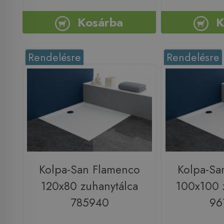
Kosárba
K
Rendelésre
Rendelésre
Kolpa-San Flamenco
Kolpa-Sa
120x80 zuhanytálca
100x100 
785940
96