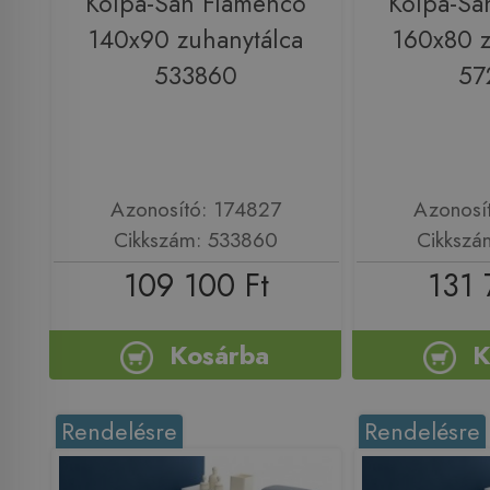
Kolpa-San Flamenco
Kolpa-Sa
140x90 zuhanytálca
160x80 z
533860
57
Azonosító: 174827
Azonosí
Cikkszám: 533860
Cikkszá
109 100 Ft
131 
Kosárba
K
Rendelésre
Rendelésre