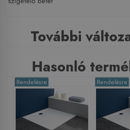
szigetelő betét
További változ
Hasonló termé
Rendelésre
Rendelésre