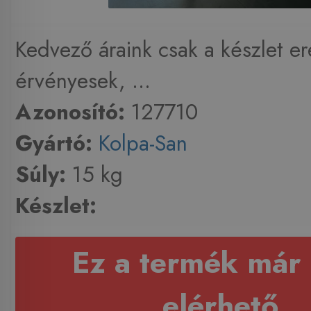
Kedvező áraink csak a készlet er
érvényesek, ...
Azonosító:
127710
Gyártó:
Kolpa-San
Súly:
15 kg
Készlet:
Ez a termék már
elérhető