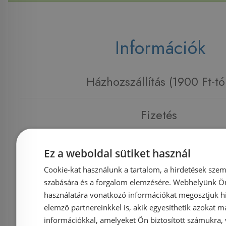
Információk
Házhozszállítás (1900 Ft-tó
Fizetés
Kapcsolat
Ez a weboldal sütiket használ
Cookie-kat használunk a tartalom, a hirdetések szem
Adatvédelmi tájékoztató
szabására és a forgalom elemzésére. Webhelyünk Ön 
használatára vonatkozó információkat megosztjuk hi
elemző partnereinkkel is, akik egyesíthetik azokat m
Általános Szerződési Feltételek
információkkal, amelyeket Ön biztosított számukra,