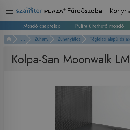
Fürdőszoba
Konyh
Mosdó csaptelep
Pultra ültethető mosdó
...
Zuhany
Zuhanytálca
Téglalap alapú és a
Kolpa-San Moonwalk LM