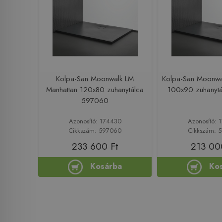
Kolpa-San Moonwalk LM
Kolpa-San Moonwal
Manhattan 120x80 zuhanytálca
100x90 zuhanyt
597060
Azonosító: 174430
Azonosító: 
Cikkszám: 597060
Cikkszám: 
233 600 Ft
213 00
Kosárba
Ko