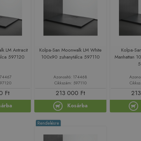
k LM Antracit
Kolpa-San Moonwalk LM White
Kolpa-Sa
álca 597120
100x90 zuhanytálca 597110
Manhattan 1
5
174467
Azonosító: 174468
Azono
597120
Cikkszám: 597110
Cikks
0 Ft
213 000 Ft
213
sárba
Kosárba
Rendelésre