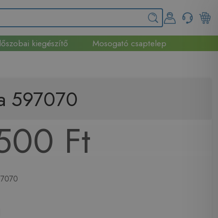
őszobai kiegészítő
Mosogató csaptelep
ca 597070
500 Ft
7070