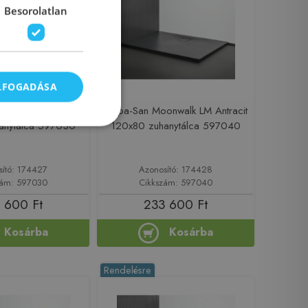
Besorolatlan
ELFOGADÁSA
oonwalk LM White
Kolpa-San Moonwalk LM Antracit
anytálca 597030
120x80 zuhanytálca 597040
sító: 174427
Azonosító: 174428
zám: 597030
Cikkszám: 597040
 600 Ft
233 600 Ft
Kosárba
Kosárba
Rendelésre