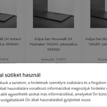
k LM Antracit
Kolpa-San Moonwalk LM
Kolpa-San Mo
álca 596840
Manhattan 140x90 zuhanytálca
140x80 zuh
596860
174416
Azonosító: 174417
Azono
596840
Cikkszám: 596860
Cikks
0 Ft
267 300 Ft
249
l sütiket használ
sárba
Kosárba
lunk a tartalom, a hirdetések személyre szabására és a forgalom
tali használatára vonatkozó információkat megosztjuk hirdetési
, akik egyesíthetik azokat más információkkal, amelyeket Ön bizto
Rendelésre
Rendelésre
szolgáltatásaik Ön általi használatából gyűjtöttek össze.