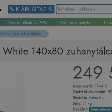
a
% KIÁRUSÍTÁS %
Perem nélküli fali WC
Walk-in zuhanyfal
Fürd
Gránit mosogató
szimmetrikus zuhanytálcák
 White 140x80 zuhanytál
249 
Azonosító:
174419
Gyártói cikkszám:
59
Gyártó:
Kolpa-San
Súly:
71 kg
Készlet:
Rendelésre