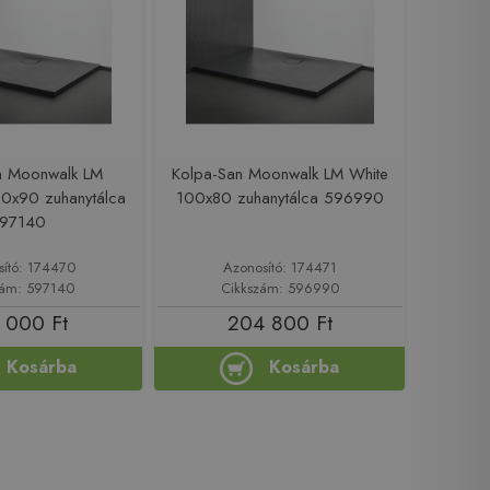
n Moonwalk LM
Kolpa-San Moonwalk LM White
00x90 zuhanytálca
100x80 zuhanytálca 596990
97140
sító: 174470
Azonosító: 174471
zám: 597140
Cikkszám: 596990
 000 Ft
204 800 Ft
Kosárba
Kosárba