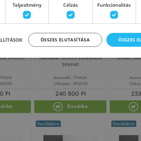
Teljesítmény
Célzás
Funkcionalitás
ÁLLÍTÁSOK
ÖSSZES ELUTASÍTÁSA
ÖSSZES 
k LM Antracit
Kolpa-San Moonwalk LM
Kolpa-San M
álca 596920
Manhattan 120x90 zuhanytálca
120x80 zuh
596940
174424
Azonosító: 174426
Azono
596920
Cikkszám: 596940
Cikks
0 Ft
240 800 Ft
233
sárba
Kosárba
Rendelésre
Rendelésre