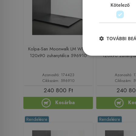
Kötelező
TOVÁBBI BE
Kolpa-San Moonwalk LM White
Kolpa-San Moonwal
120x90 zuhanytálca 596910
120x90 zuhanyt
Azonosító: 174423
Azonosító: 
Cikkszám: 596910
Cikkszám: 
240 800 Ft
240 80
Kosárba
Ko
Rendelésre
Rendelésre