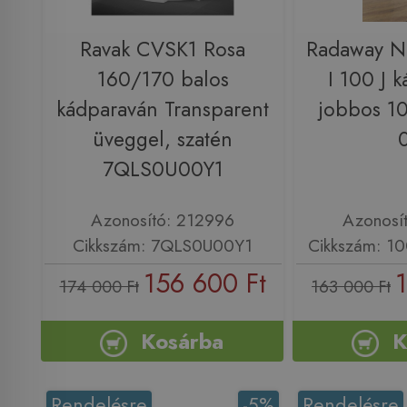
Ravak CVSK1 Rosa
Radaway N
160/170 balos
I 100 J 
kádparaván Transparent
jobbos 1
üveggel, szatén
7QLS0U00Y1
Azonosító: 212996
Azonosí
Cikkszám: 7QLS0U00Y1
Cikkszám: 1
156 600 Ft
174 000 Ft
163 000 Ft
Kosárba
K
Rendelésre
-5%
Rendelésre