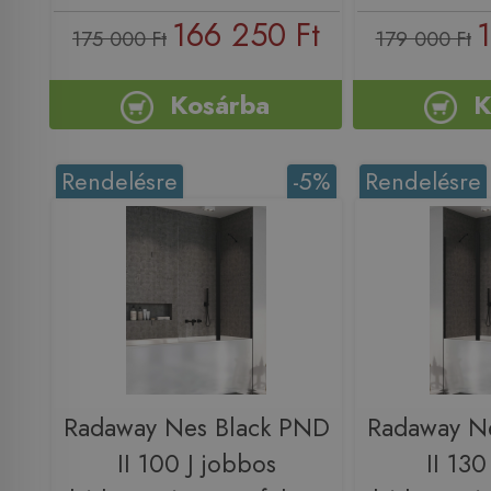
166 250 Ft
1
175 000 Ft
179 000 Ft
Kosárba
K
Rendelésre
-5%
Rendelésre
Radaway Nes Black PND
Radaway N
II 100 J jobbos
II 130