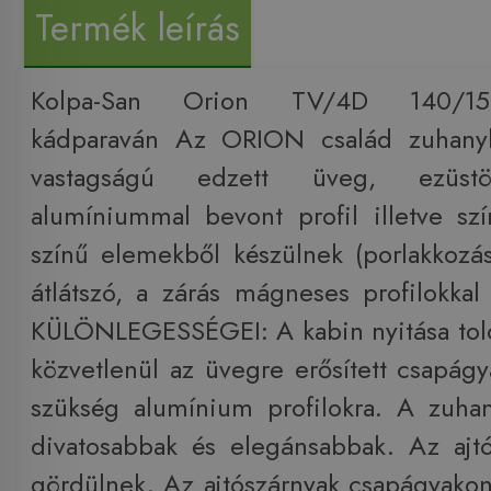
Termék leírás
Kolpa-San Orion TV/4D 140/150
kádparaván Az ORION család zuhany
vastagságú edzett üveg, ezüstös
alumíniummal bevont profil illetve sz
színű elemekből készülnek (porlakkozás
átlátszó, a zárás mágneses profilokka
KÜLÖNLEGESSÉGEI: A kabin nyitása tolóa
közvetlenül az üvegre erősített csapágy
szükség alumínium profilokra. A zuha
divatosabbak és elegánsabbak. Az ajt
gördülnek. Az ajtószárnyak csapágyakon,