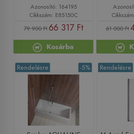
Azonosító: 164195
Azonosí
Cikkszám: E85150C
Cikkszá
66 317 Ft
79 900 Ft
61 000 Ft
Kosárba
K
Rendelésre
-5%
Rendelésre