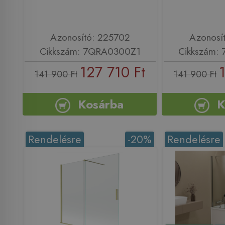
Azonosító: 225702
Azonosí
Cikkszám: 7QRA0300Z1
Cikkszám:
127 710 Ft
141 900 Ft
141 900 Ft
Kosárba
K
Rendelésre
-20%
Rendelésre