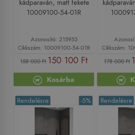
kádparaván, matt fekete
kádparaván
10009100-54-01R
100091
Azonosító: 215953
Azonosí
Cikkszám: 10009100-54-01R
Cikkszám: 1
150 100 Ft
158 000 Ft
178 000 Ft
Kosárba
K
Rendelésre
-5%
Rendelésre