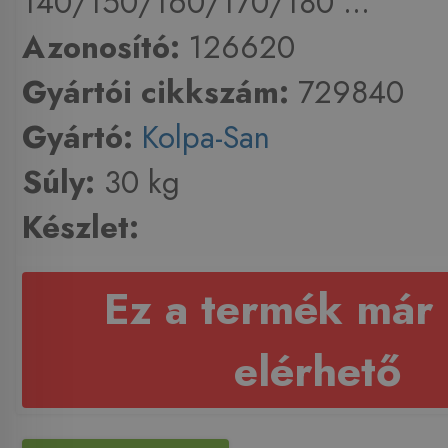
140/150/160/170/180 ...
Azonosító:
126620
Gyártói cikkszám:
729840
Gyártó:
Kolpa-San
Súly:
30 kg
Készlet:
Ez a termék már
elérhető