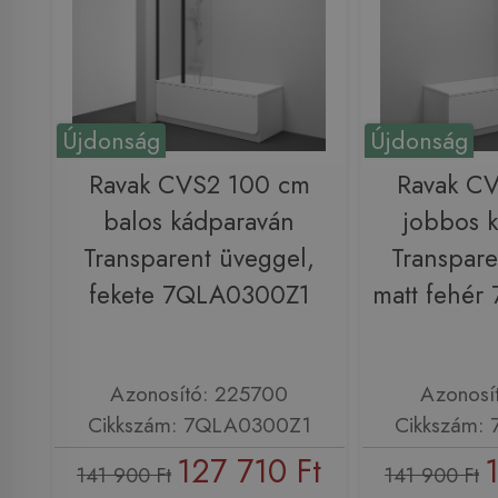
Újdonság
Újdonság
Ravak CVS2 100 cm
Ravak C
balos kádparaván
jobbos 
Transparent üveggel,
Transpare
fekete 7QLA0300Z1
matt fehé
Azonosító: 225700
Azonosí
Cikkszám: 7QLA0300Z1
Cikkszám:
127 710 Ft
141 900 Ft
141 900 Ft