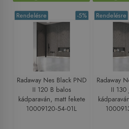
Rendelésre
-5%
Rendelésre
Radaway Nes Black PND
Radaway N
II 120 B balos
II 130
kádparaván, matt fekete
kádparaván
10009120-54-01L
100091