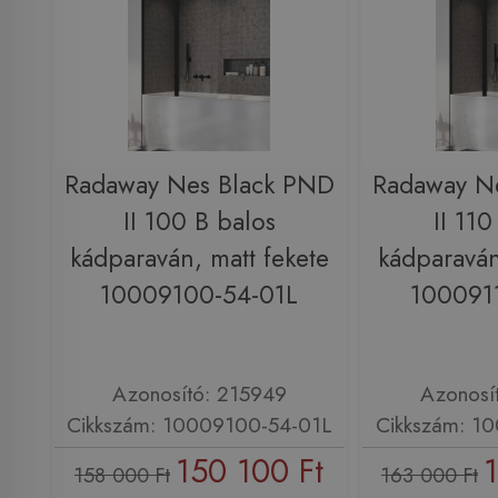
Radaway Nes Black PND
Radaway N
II 100 B balos
II 110
kádparaván, matt fekete
kádparaván
10009100-54-01L
100091
Azonosító: 215949
Azonosí
Cikkszám: 10009100-54-01L
Cikkszám: 1
150 100 Ft
158 000 Ft
163 000 Ft