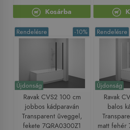
Kosárba
K
Rendelésre
-10%
Rendelésre
Újdonság
Újdonság
Ravak CVS2 100 cm
Ravak C
jobbos kádparaván
balos k
Transparent üveggel,
Transpare
fekete 7QRA0300Z1
matt fehé