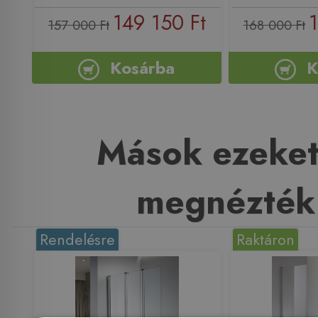
149 150 Ft
1
157 000 Ft
168 000 Ft
Kosárba
K
Mások ezeket
megnézték
Rendelésre
Raktáron