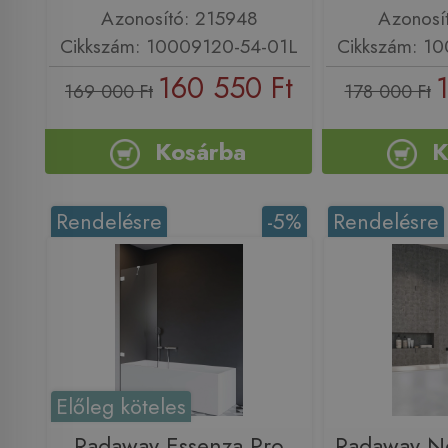
Azonosító: 215948
Azonosí
Cikkszám: 10009120-54-01L
Cikkszám: 1
160 550 Ft
169 000 Ft
178 000 Ft
Kosárba
K
Rendelésre
-5%
Rendelésre
Előleg köteles
Radaway Essenza Pro
Radaway N