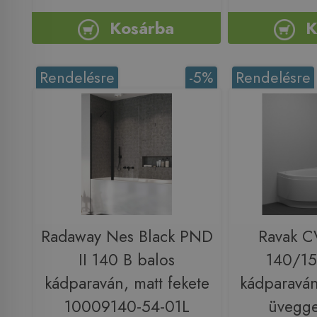
Kosárba
K
Rendelésre
-5%
Rendelésre
Radaway Nes Black PND
Ravak C
II 140 B balos
140/15
kádparaván, matt fekete
kádparaván
10009140-54-01L
üvegge