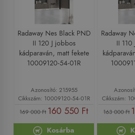
Radaway Nes Black PND
Radaway N
II 120 J jobbos
II 110
kádparaván, matt fekete
kádparaván
10009120-54-01R
100091
Azonosító: 215955
Azonosí
Cikkszám: 10009120-54-01R
Cikkszám: 1
160 550 Ft
169 000 Ft
163 000 Ft
Kosárba
K