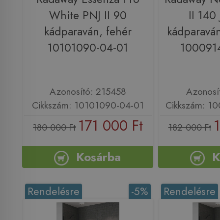
White PNJ II 90
II 140
kádparaván, fehér
kádparaván
10101090-04-01
100091
Azonosító: 215458
Azonosí
Cikkszám: 10101090-04-01
Cikkszám: 1
171 000 Ft
1
180 000 Ft
182 000 Ft
Kosárba
K
Rendelésre
-5%
Rendelésre