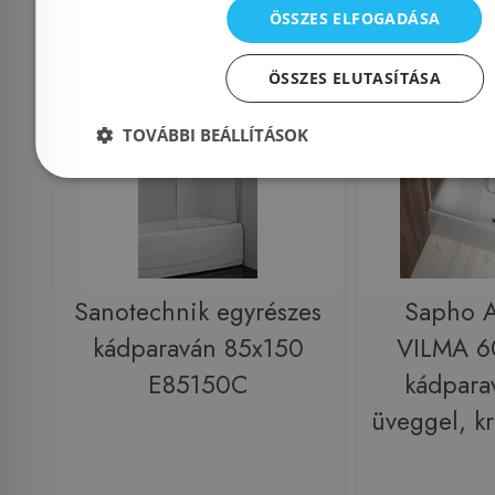
ÖSSZES ELFOGADÁSA
Rendelésre
-17%
Raktáron
ÖSSZES ELUTASÍTÁSA
TOVÁBBI BEÁLLÍTÁSOK
Sanotechnik egyrészes
Sapho 
kádparaván 85x150
VILMA 6
E85150C
kádpara
üveggel, 