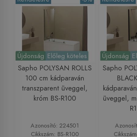
Újdonság
Előleg köteles
Újdonság
E
Sapho POLYSAN ROLLS
Sapho PO
100 cm kádparaván
BLACK
transzparent üveggel,
kádparaván
króm BS-R100
üveggel, ma
R
Azonosító: 224501
Azonosí
Cikkszám: BS-R100
Cikkszám