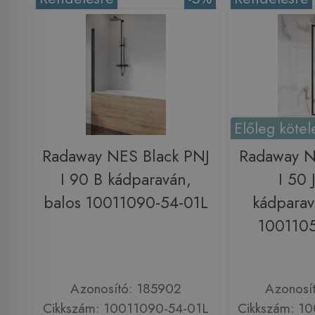
Előleg kötel
Radaway NES Black PNJ
Radaway N
I 90 B kádparaván,
I 50 
balos 10011090-54-01L
kádparav
100110
Azonosító: 185902
Azonosí
Cikkszám: 10011090-54-01L
Cikkszám: 1