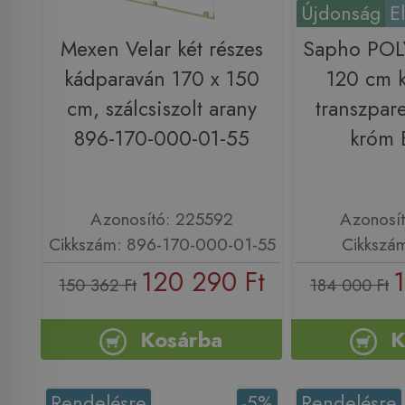
Újdonság
E
Mexen Velar két részes
Sapho PO
kádparaván 170 x 150
120 cm 
cm, szálcsiszolt arany
transzpar
896-170-000-01-55
króm 
Azonosító: 225592
Azonosí
Cikkszám: 896-170-000-01-55
Cikkszá
120 290 Ft
150 362 Ft
184 000 Ft
Kosárba
K
Rendelésre
-5%
Rendelésre