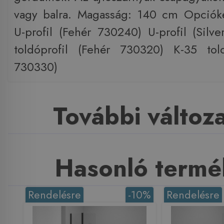
vagy balra. Magasság: 140 cm Opcióké
U-profil (Fehér 730240) U-profil (Silv
toldóprofil (Fehér 730320) K-35 told
730330)
További változ
Hasonló termé
Rendelésre
-10%
Rendelésre