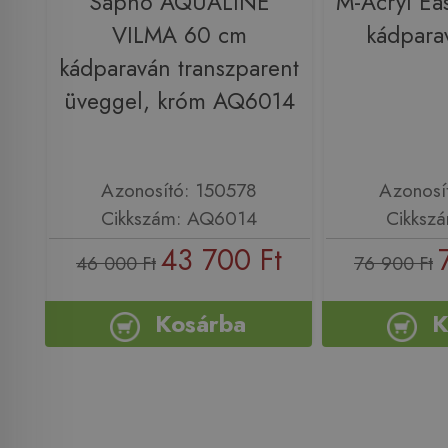
Sapho AQUALINE
M-Acryl Ea
VILMA 60 cm
kádpara
kádparaván transzparent
üveggel, króm AQ6014
Azonosító: 150578
Azonosí
Cikkszám: AQ6014
Cikksz
43 700 Ft
46 000 Ft
76 900 Ft
Kosárba
K