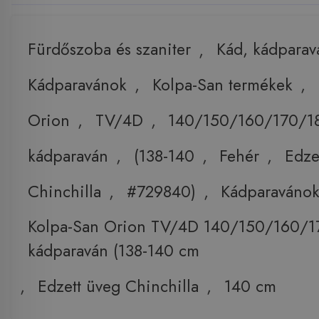
Fürdőszoba és szaniter
,
Kád, kádparav
Kádparavánok
,
Kolpa-San termékek
,
Orion
,
TV/4D
,
140/150/160/170/1
kádparaván
,
(138-140
,
Fehér
,
Edze
Chinchilla
,
#729840)
,
Kádparaváno
Kolpa-San Orion TV/4D 140/150/160/1
kádparaván (138-140 cm
,
Edzett üveg Chinchilla
,
140 cm