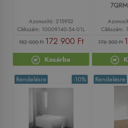
7QRM
Azonosító: 215952
Azonosí
Cikkszám: 10009140-54-01L
Cikkszám:
172 900 Ft
182 000 Ft
176 300 Ft
Kosárba
K
Rendelésre
-10%
Rendelésre