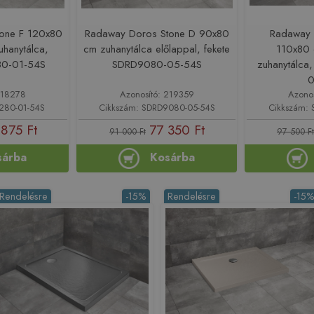
one F 120x80
Radaway Doros Stone D 90x80
Radaway 
uhanytálca,
cm zuhanytálca előlappal, fekete
110x80 
80-01-54S
SDRD9080-05-54S
zuhanytálca
0
218278
Azonosító: 219359
Azono
1280-01-54S
Cikkszám: SDRD9080-05-54S
Cikkszám: 
875 Ft
77 350 Ft
91 000 Ft
97 500 Ft
sárba
Kosárba
Rendelésre
-15%
Rendelésre
-15