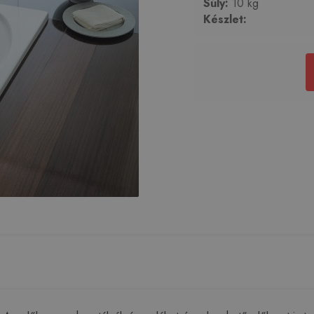
Súly:
10 kg
Készlet: