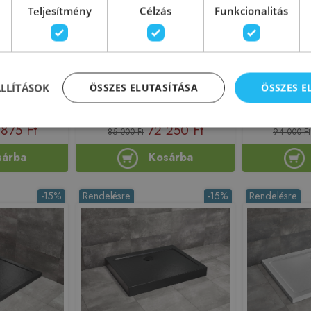
Teljesítmény
Célzás
Funkcionalitás
s Stone D
Radaway Doros Stone D
Radaway 
zögletes
100x80 cm szögletes
100x90 
ete SDRD1180-
zuhanytálca, fehér SDRD1080-
zuhanyt
S
01-04S
SDRD1
ÁLLÍTÁSOK
ÖSSZES ELUTASÍTÁSA
ÖSSZES 
218179
Azonosító: 218164
Azono
1180-01-54S
Cikkszám: SDRD1080-01-04S
Cikkszám: 
875 Ft
72 250 Ft
85 000 Ft
94 000 Ft
sárba
Kosárba
-15%
Rendelésre
-15%
Rendelésre