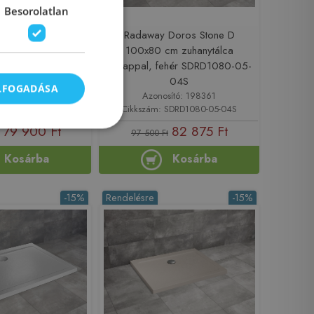
Besorolatlan
Doros Stone D
Radaway Doros Stone D
cm szögletes
100x80 cm zuhanytálca
álca, antracit
előlappal, fehér SDRD1080-05-
090-01-64S
04S
ELFOGADÁSA
sító: 218170
Azonosító: 198361
SDRD1090-01-64S
Cikkszám: SDRD1080-05-04S
79 900 Ft
82 875 Ft
97 500 Ft
Kosárba
Kosárba
-15%
Rendelésre
-15%