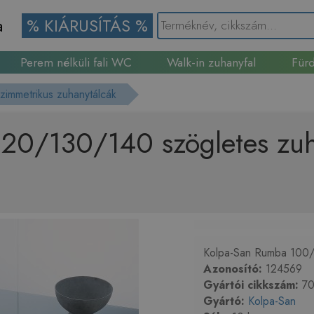
a
% KIÁRUSÍTÁS %
Perem nélküli fali WC
Walk-in zuhanyfal
Fürd
Gránit mosogató
szimmetrikus zuhanytálcák
0/130/140 szögletes zuha
Kolpa-San Rumba 100/
Azonosító:
124569
Gyártói cikkszám:
70
Gyártó:
Kolpa-San