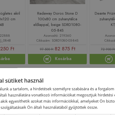
ögletes akril
Radaway Doros Stone D
Deante Prizm
80x120 cm
100x80 cm zuhanytálca
zuhanytá
4B
előlappal, beige SDRD1080-
K
05-84S
 222888
Azonosító: 219360
Azonos
TJ_084B
Cikkszám: SDRD1080-05-84S
Cikksz
 250 Ft
82 875 Ft
97 500 Ft
72 900 Ft
sárba
Kosárba
-15%
Rendelésre
-15%
Rendelésre
l sütiket használ
lunk a tartalom, a hirdetések személyre szabására és a forgalom
tali használatára vonatkozó információkat megosztjuk hirdetési
, akik egyesíthetik azokat más információkkal, amelyeket Ön bizto
szolgáltatásaik Ön általi használatából gyűjtöttek össze.