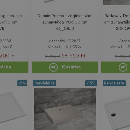
ögletes akril
Deante Prizma szögletes akril
Radaway Dor
90x110 cm
zuhanytálca 90x100 cm
cm zuhanytálc
7B
KTJ_085B
SDRD9
 222885
Azonosító: 222887
Azono
TJ_087B
Cikkszám: KTJ_085B
Cikkszám: 
200 Ft
58 650 Ft
61 900 Ft
91 000 Ft
sárba
Kosárba
-5%
Rendelésre
-15%
Rendelésre