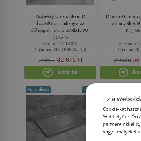
Radaway Doros Stone D
Deante Prizma sz
100x80 cm zuhanytálca
zuhanytálca 
előlappal, fekete SDRD1080-
KTJ_08
05-54S
Azonosító: 219362
Azonosító:
Cikkszám: SDRD1080-05-54S
Cikkszám: K
82 875 Ft
66
97 500 Ft
69 900 Ft
Kosárba
Ko
Rendelésre
-15%
Rendelésre
Ez a webolda
Cookie-kat haszná
Webhelyünk Ön ál
partnereinkkel is
vagy amelyeket a 