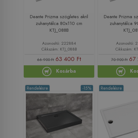
Deante Prizma szögletes akril
Deante Prizma sz
zuhanytálca 80x110 cm
zuhanytálca 
KTJ_088B
KTJ_08
Azonosító: 222884
Azonosító:
Cikkszám: KTJ_088B
Cikkszám: K
63 400 Ft
67 
66 900 Ft
70 900 Ft
Kosárba
Ko
Rendelésre
-15%
Rendelésre