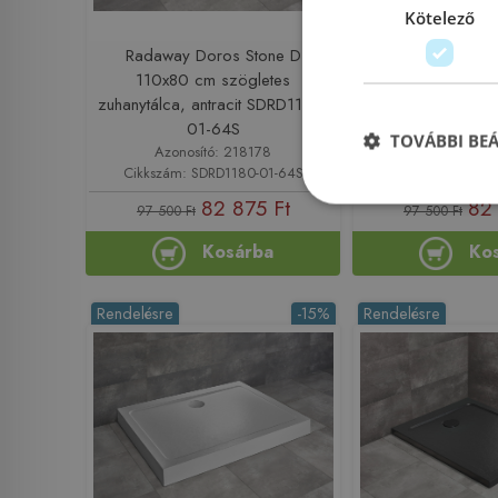
Kötelező
Radaway Doros Stone D
Radaway Doro
110x80 cm szögletes
110x80 cm s
zuhanytálca, antracit SDRD1180-
zuhanytálca, fek
01-64S
01-54
TOVÁBBI BE
Azonosító: 218178
Azonosító: 
Cikkszám: SDRD1180-01-64S
Cikkszám: SDRD
82 875 Ft
82 
97 500 Ft
97 500 Ft
Kosárba
Ko
Rendelésre
-15%
Rendelésre