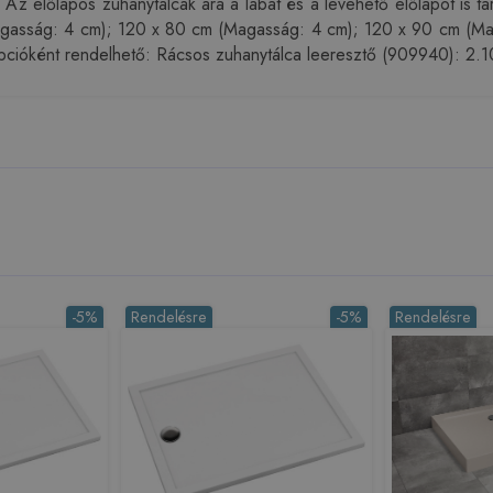
előlapos zuhanytálcák ára a lábat és a levehető előlapot is tart
gasság: 4 cm); 120 x 80 cm (Magasság: 4 cm); 120 x 90 cm (Ma
ióként rendelhető: Rácsos zuhanytálca leeresztő (909940): 2.1
-5%
Rendelésre
-5%
Rendelésre