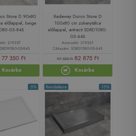
os Stone D 90x80
Radaway Doros Stone D
a előlappal, beige
100x80 cm zuhanytálca
080-05-84S
előlappal, antracit SDRD1080-
05-64S
sító: 219357
Azonosító: 219361
SDRD9080-05-84S
Cikkszám: SDRD1080-05-64S
77 350 Ft
82 875 Ft
97 500 Ft
Kosárba
Kosárba
-5%
Rendelésre
-15%