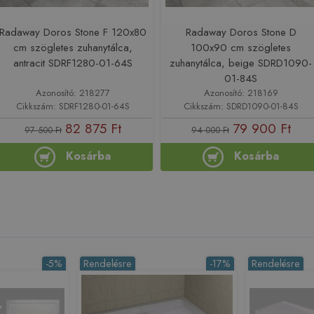
Radaway Doros Stone F 120x80
Radaway Doros Stone D
cm szögletes zuhanytálca,
100x90 cm szögletes
antracit SDRF1280-01-64S
zuhanytálca, beige SDRD1090-
01-84S
Azonosító: 218277
Azonosító: 218169
Cikkszám: SDRF1280-01-64S
Cikkszám: SDRD1090-01-84S
82 875 Ft
79 900 Ft
97 500 Ft
94 000 Ft
Kosárba
Kosárba
-5%
Rendelésre
-17%
Rendelésre