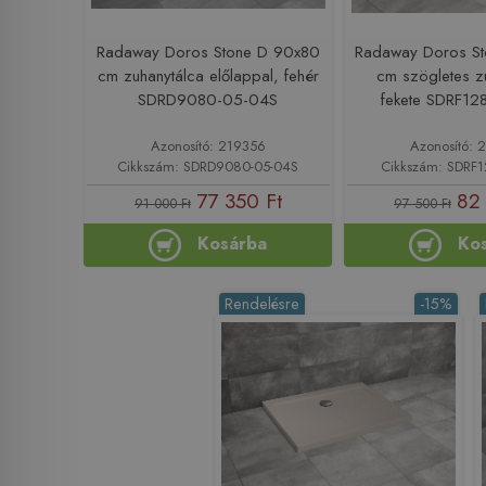
Radaway Doros Stone D 90x80
Radaway Doros St
cm zuhanytálca előlappal, fehér
cm szögletes z
SDRD9080-05-04S
fekete SDRF12
Azonosító: 219356
Azonosító: 
Cikkszám: SDRD9080-05-04S
Cikkszám: SDRF
77 350 Ft
82 
91 000 Ft
97 500 Ft
Kosárba
Ko
Rendelésre
-15%