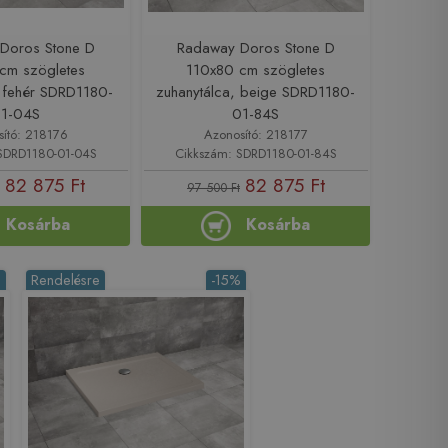
Doros Stone D
Radaway Doros Stone D
cm szögletes
110x80 cm szögletes
, fehér SDRD1180-
zuhanytálca, beige SDRD1180-
1-04S
01-84S
sító: 218176
Azonosító: 218177
SDRD1180-01-04S
Cikkszám: SDRD1180-01-84S
82 875 Ft
82 875 Ft
97 500 Ft
Kosárba
Kosárba
%
Rendelésre
-15%