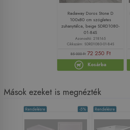
Radaway Doros Stone D
100x80 cm szögletes
zuhanytálca, beige SDRD1080-
01-84S
Azonosító: 218165
Cikkszám: SDRD1080-01-84S
72 250 Ft
85 000 Ft
Kosárba
Mások ezeket is megnézték
Rendelésre
-5%
Rendelésre