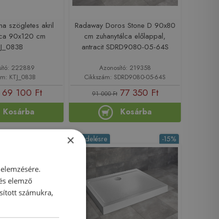
a szögletes akril
Radaway Doros Stone D 90x80
lca 90x120 cm
cm zuhanytálca előlappal,
TJ_083B
antracit SDRD9080-05-64S
ító: 222889
Azonosító: 219358
ám: KTJ_083B
Cikkszám: SDRD9080-05-64S
69 100 Ft
77 350 Ft
91 000 Ft
Kosárba
Kosárba
×
-15%
Rendelésre
-15%
 elemzésére.
 és elemző
sított számukra,