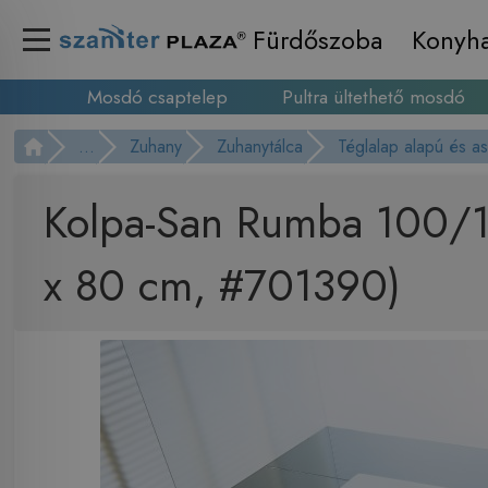
Fürdőszoba
Konyh
Mosdó csaptelep
Pultra ültethető mosdó
...
Zuhany
Zuhanytálca
Téglalap alapú és a
Kolpa-San Rumba 100/12
x 80 cm, #701390)