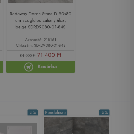
Radaway Doros Stone D 90x80
cm szögletes zuhanytálca,
beige SDRD9080-01-84S
Azonosító: 218161
Cikkszám: SDRD9080-01-84S
71 400 Ft
84 000 Ft
Kosárba
-5%
Rendelésre
-5%