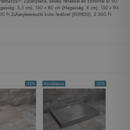
almazza!!! Zuhanytálca, sekély fenékkel és szifonnal Ø 90.
gasság: 3,5 cm); 130 x 80 cm (Magasság: 4 cm); 130 x 90
00 Ft Zuhanyleeresztő króm fedővel (909820): 2.300 Ft
-15%
Rendelésre
-15%