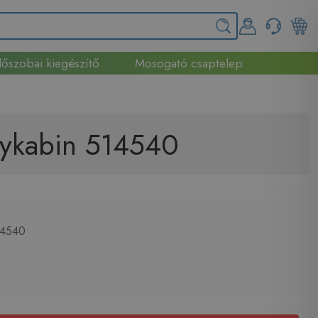
őszobai kiegészítő
Mosogató csaptelep
nykabin 514540
4540