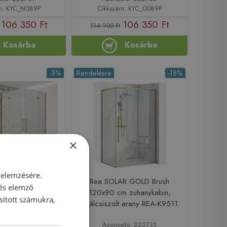
m: KYC_N089P
Cikkszám: KYC_0089P
106 350 Ft
106 350 Ft
114 900 Ft
Kosárba
Kosárba
-5%
Rendelésre
-18%
×
 elemzésére.
NITY GOLD 80x90
Rea SOLAR GOLD Brush
 és elemző
bin matt üveggel,
120x90 cm zuhanykabin,
sított számukra,
y GT2280-90M-G
szálcsiszolt arany REA-K9511
sító: 218994
Azonosító: 222733