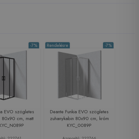
-7%
Rendelésre
-7%
ia EVO szögletes
Deante Funkia EVO szögletes
n 80x90 cm, matt
zuhanykabin 80x90 cm, króm
e KYC_N089P
KYC_0089P
sító: 222761
Azonosító: 222766