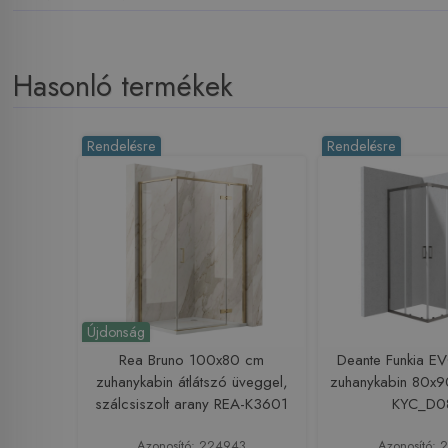
Hasonló termékek
Rendelésre
Rendelésre
Újdonság
Rea Bruno 100x80 cm
Deante Funkia E
zuhanykabin átlátszó üveggel,
zuhanykabin 80x90
szálcsiszolt arany REA-K3601
KYC_D0
Azonosító: 224943
Azonosító: 