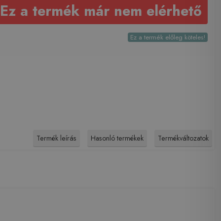
Ez a termék már nem elérhető
Ez a termék előleg köteles!
Termék leírás
Hasonló termékek
Termékváltozatok