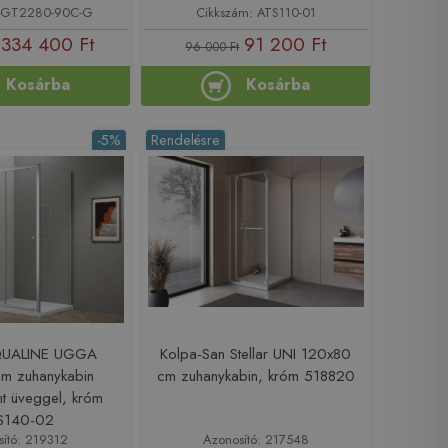
: GT2280-90C-G
Cikkszám: ATS110-01
334 400 Ft
91 200 Ft
96 000 Ft
Kosárba
Kosárba
-5%
Rendelésre
QUALINE UGGA
Kolpa-San Stellar UNI 120x80
m zuhanykabin
cm zuhanykabin, króm 518820
nt üveggel, króm
S140-02
sító: 219312
Azonosító: 217548