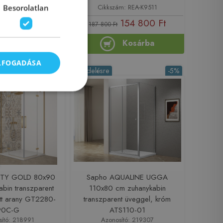
: GT2280-90M-G
Cikkszám: REA-K9511
Besorolatlan
360 050 Ft
154 800 Ft
187 800 Ft
Kosárba
Kosárba
ELFOGADÁSA
-5%
Rendelésre
-5%
NITY GOLD 80x90
Sapho AQUALINE UGGA
bin transzparent
110x80 cm zuhanykabin
tt arany GT2280-
transzparent üveggel, króm
90C-G
ATS110-01
sító: 218991
Azonosító: 219307