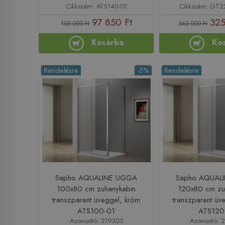
Cikkszám: ATS140-01
Cikkszám: GT2
97 850 Ft
325
103 000 Ft
343 000 Ft
Kosárba
Ko
Rendelésre
-5%
Rendelésre
Sapho AQUALINE UGGA
Sapho AQUAL
100x80 cm zuhanykabin
120x80 cm zu
transzparent üveggel, króm
transzparent üv
ATS100-01
ATS120
Azonosító: 219305
Azonosító: 