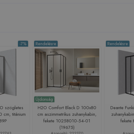
-7%
Rendelésre
Rendelésre
Újdonság
VO szögletes
H2O Comfort Black D 100x80
Deante Funk
 cm, titánium
cm aszimmetrikus zuhanykabin,
zuhanykabi
89P
fekete 10258010-54-01
feket
(19675)
222763
Azonosító: 222370
Azono