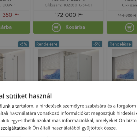
YC_D089P
Cikkszám: 10258010-54-01
Cikkszá
 350 Ft
172 000 Ft
114 900 Ft
sárba
Kosárba
-5%
Rendelésre
-5%
Rendelésre
l sütiket használ
Előleg köteles
Előleg köteles
lunk a tartalom, a hirdetések személyre szabására és a forgalom
TY CHROME
Sapho TRINITY CHROME
Sapho TRI
tali használatára vonatkozó információkat megosztjuk hirdetési
anykabin
80x90 cm zuhanykabin matt
cm zuhanyka
, akik egyesíthetik azokat más információkkal, amelyeket Ön bizto
eggel, króm
üveggel, króm GT2280-90M-
matt aran
szolgáltatásaik Ön általi használatából gyűjtöttek össze.
0C-CH
CH
218989
Azonosító: 218992
Azono