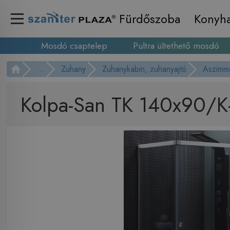
Fürdőszoba
Konyh
Mosdó csaptelep
Pultra ültethető mosdó
...
Zuhany
Zuhanykabin, zuhanyajtó
Aszimme
Kolpa-San TK 140x90/K-