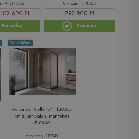
m: ATS140-02
Cikkszám: 518820
102 600 Ft
293 900 Ft
Kosárba
Kosárba
%
Rendelésre
Kolpa-San Stellar UNI 120x80
cm zuhanykabin, matt fekete
518830
Azonosító: 217549