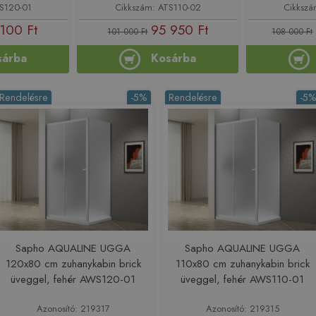
TS120-01
Cikkszám: ATS110-02
Cikkszá
100 Ft
95 950 Ft
101 000 Ft
108 000 Ft
sárba
Kosárba
Rendelésre
-5%
Rendelésre
-5
Sapho AQUALINE UGGA
Sapho AQUALINE UGGA
120x80 cm zuhanykabin brick
110x80 cm zuhanykabin brick
üveggel, fehér AWS120-01
üveggel, fehér AWS110-01
Azonosító: 219317
Azonosító: 219315