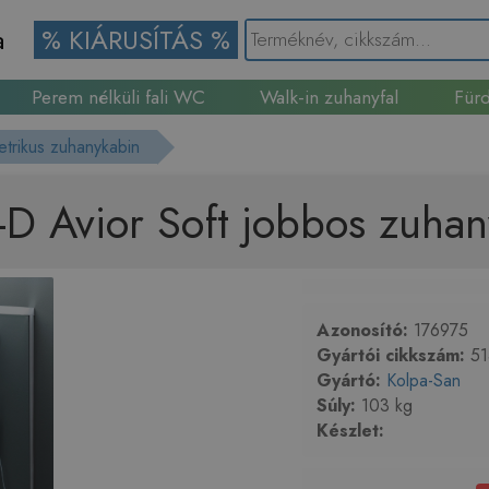
a
% KIÁRUSÍTÁS %
Perem nélküli fali WC
Walk-in zuhanyfal
Fürd
Gránit mosogató
trikus zuhanykabin
D Avior Soft jobbos zuha
Azonosító:
176975
Gyártói cikkszám:
51
Gyártó:
Kolpa-San
Súly:
103 kg
Készlet: