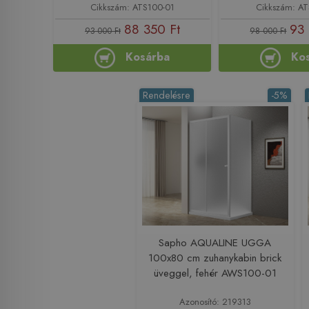
Cikkszám: ATS100-01
Cikkszám: A
88 350 Ft
93 
93 000 Ft
98 000 Ft
Kosárba
Ko
Rendelésre
-5%
Sapho AQUALINE UGGA
100x80 cm zuhanykabin brick
üveggel, fehér AWS100-01
Azonosító: 219313