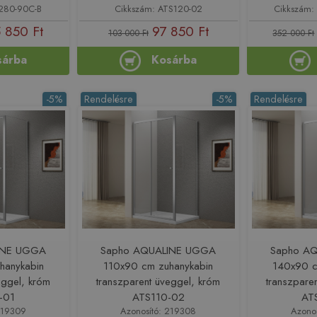
280-90C-B
Cikkszám: ATS120-02
Cikkszám
 850 Ft
97 850 Ft
103 000 Ft
352 000 Ft
sárba
Kosárba
-5%
Rendelésre
-5%
Rendelésre
INE UGGA
Sapho AQUALINE UGGA
Sapho A
hanykabin
110x90 cm zuhanykabin
140x90 c
eggel, króm
transzparent üveggel, króm
transzpare
-01
ATS110-02
AT
219309
Azonosító: 219308
Azono