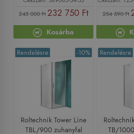
Cikkszám: 389085-54-55
Cikkszám: 72
232 750 Ft
245 000 Ft
254 590 Ft
Kosárba
K
Rendelésre
-10%
Rendelésre
Roltechnik Tower Line
Roltechni
TBL/900 zuhanyfal
TB/1000