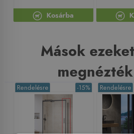
Kosárba
K
Mások ezeket
megnézték
Rendelésre
-15%
Rendelésre