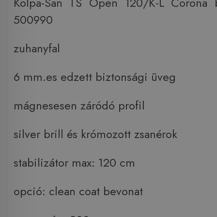
Kolpa-San TS Open 120/K-L Corona b
500990
zuhanyfal
6 mm.es edzett biztonsági üveg
mágnesesen záródó profil
silver brill és krómozott zsanérok
stabilizátor max: 120 cm
opció: clean coat bevonat