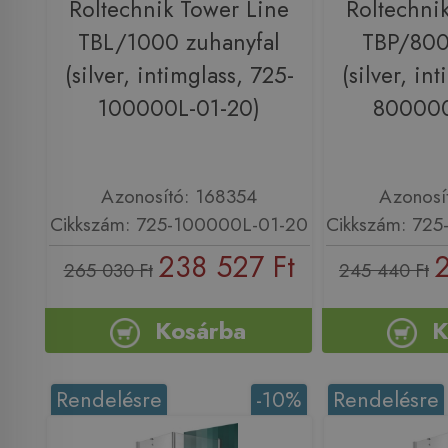
Roltechnik Tower Line
Roltechni
TBL/1000 zuhanyfal
TBP/800
(silver, intimglass, 725-
(silver, in
100000L-01-20)
800000
Azonosító: 168354
Azonosí
Cikkszám: 725-100000L-01-20
Cikkszám: 72
238 527 Ft
2
265 030 Ft
245 440 Ft
Kosárba
K
Rendelésre
-10%
Rendelésre