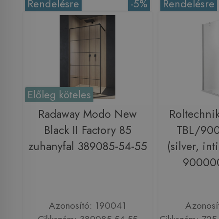
Rendelésre
-5%
Rendelésre
Előleg köteles
Radaway Modo New
Roltechni
Black II Factory 85
TBL/900
zuhanyfal 389085-54-55
(silver, in
900000
Azonosító: 190041
Azonosí