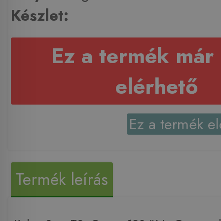
Készlet:
Ez a termék már
elérhető
Ez a termék el
Termék leírás