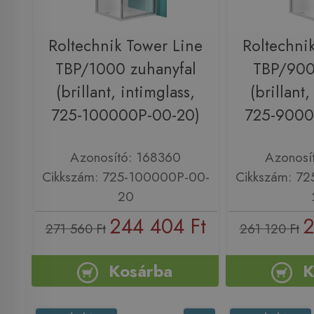
Roltechnik Tower Line
Roltechni
TBP/1000 zuhanyfal
TBP/900
(brillant, intimglass,
(brillant,
725-100000P-00-20)
725-9000
Azonosító: 168360
Azonosí
Cikkszám: 725-100000P-00-
Cikkszám: 7
20
244 404 Ft
2
271 560 Ft
261 120 Ft
Kosárba
K