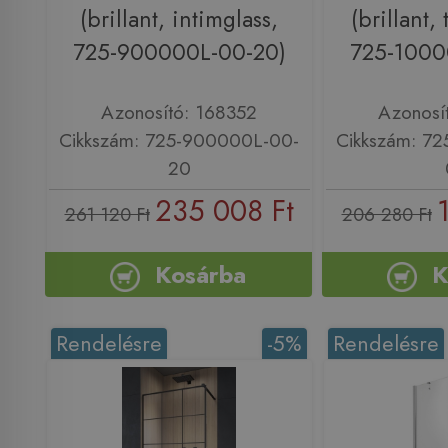
(brillant, intimglass,
(brillant,
725-900000L-00-20)
725-1000
Azonosító: 168352
Azonosí
Cikkszám: 725-900000L-00-
Cikkszám: 7
20
235 008 Ft
261 120 Ft
206 280 Ft
Kosárba
K
Rendelésre
-5%
Rendelésre