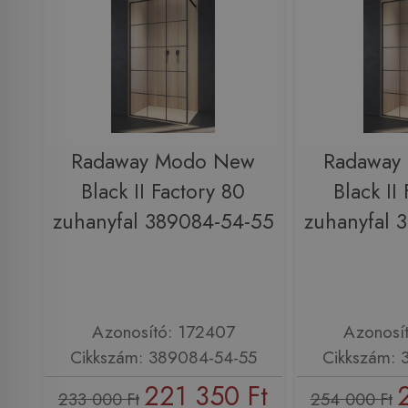
Radaway Modo New
Radaway
Black II Factory 80
Black II
zuhanyfal 389084-54-55
zuhanyfal 
Azonosító: 172407
Azonosí
Cikkszám: 389084-54-55
Cikkszám: 
221 350 Ft
233 000 Ft
254 000 Ft