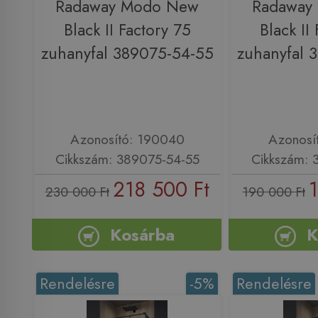
Radaway Modo New
Radaway
Black II Factory 75
Black II
zuhanyfal 389075-54-55
zuhanyfal 
Azonosító: 190040
Azonosí
Cikkszám: 389075-54-55
Cikkszám: 
218 500 Ft
230 000 Ft
190 000 Ft
Kosárba
K
Rendelésre
-5%
Rendelésre