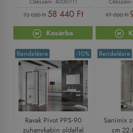
Cikkszám: 4000711
Cikkszám
58 440 Ft
73 050 Ft
97 000 Ft
Kosárba
K
Rendelésre
-10%
Rendelésre
Ravak Pivot PPS-90
Sanimix z
zuhanykabin oldalfal
cm 22.