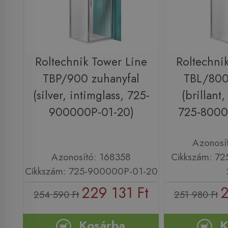
Roltechnik Tower Line
Roltechni
TBP/900 zuhanyfal
TBL/800
(silver, intimglass, 725-
(brillant,
900000P-01-20)
725-8000
Azonosí
Azonosító: 168358
Cikkszám: 7
Cikkszám: 725-900000P-01-20
229 131 Ft
2
254 590 Ft
251 980 Ft
Kosárba
K