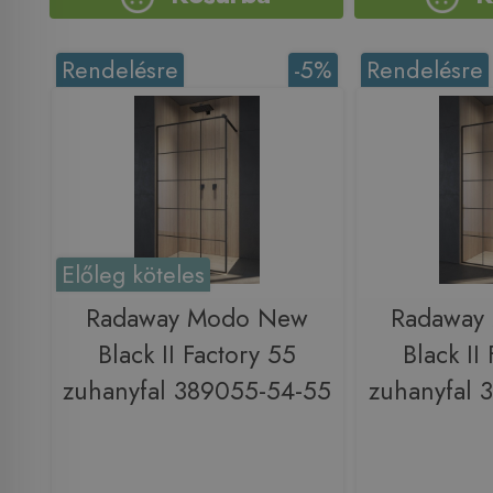
Rendelésre
-5%
Rendelésre
Előleg köteles
Radaway Modo New
Radaway
Black II Factory 55
Black II
zuhanyfal 389055-54-55
zuhanyfal 