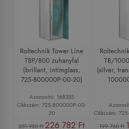
Roltechnik Tower Line
Roltechni
TBP/800 zuhanyfal
TB/1000
(brillant, intimglass,
(silver, tra
725-800000P-00-20)
100000
Azonosító: 168355
Cikkszám: 725-800000P-00-
Azonosí
20
Cikkszám: 72
226 782 Ft
251 980 Ft
199 760 Ft