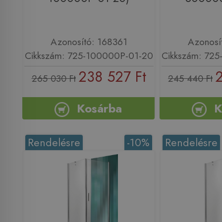
Azonosító: 168361
Azonosí
Cikkszám: 725-100000P-01-20
Cikkszám: 72
238 527 Ft
2
265 030 Ft
245 440 Ft
Kosárba
K
Rendelésre
-10%
Rendelésre