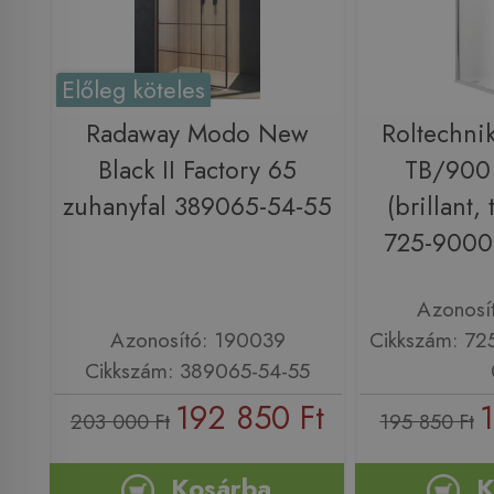
Előleg köteles
Radaway Modo New
Roltechni
Black II Factory 65
TB/900 
zuhanyfal 389065-54-55
(brillant,
725-9000
Azonosí
Azonosító: 190039
Cikkszám: 7
Cikkszám: 389065-54-55
192 850 Ft
1
203 000 Ft
195 850 Ft
Kosárba
K