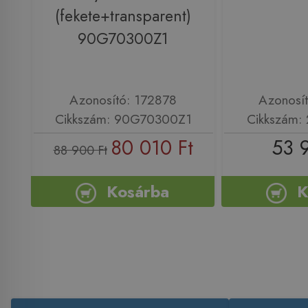
(fekete+transparent)
90G70300Z1
Azonosító: 172878
Azonosí
Cikkszám: 90G70300Z1
Cikkszám:
80 010 Ft
53 
88 900 Ft
Kosárba
K