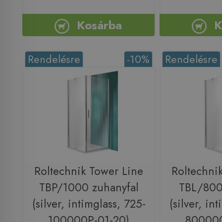
Kosárba
K
Rendelésre
-10%
Rendelésre
Roltechnik Tower Line
Roltechni
TBP/1000 zuhanyfal
TBL/800
(silver, intimglass, 725-
(silver, in
100000P-01-20)
800000