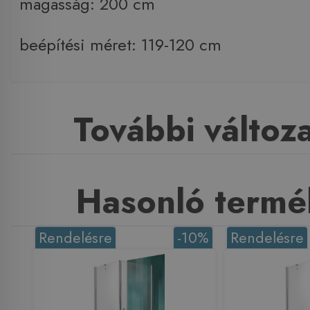
magasság: 200 cm
beépítési méret: 119-120 cm
További változ
Hasonló termé
Rendelésre
-10%
Rendelésre