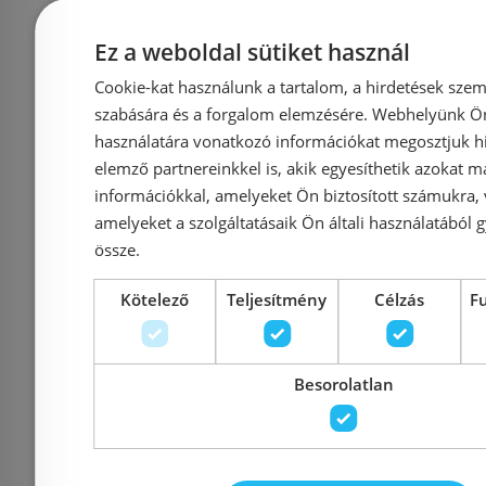
Ez a weboldal sütiket használ
Radaway Idea Brushed
Ravak Co
Cookie-kat használunk a tartalom, a hirdetések szem
GunMetal KDJ szögletes
cm fix
szabására és a forgalom elemzésére. Webhelyünk Ön 
szálcsiszolt fegyvermetál
használatára vonatkozó információkat megosztjuk hi
transpare
zuhanykabin oldalfal rész 90
elemző partnereinkkel is, akik egyesíthetik azokat m
fekete X
információkkal, amelyeket Ön biztosított számukra,
cm balos 387050-92-01L
amelyeket a szolgáltatásaik Ön általi használatából g
össze.
Azonosító: 224088
Azonosí
Kötelező
Teljesítmény
Célzás
F
Cikkszám: 387050-92-01L
Cikkszám:
107 100 Ft
126 000 Ft
69 000 Ft
Besorolatlan
Kosárba
K