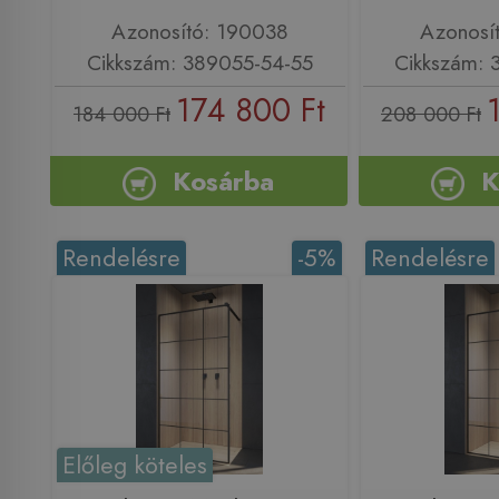
Azonosító: 190038
Azonosí
Cikkszám: 389055-54-55
Cikkszám: 
174 800 Ft
184 000 Ft
208 000 Ft
Kosárba
K
Rendelésre
-5%
Rendelésre
Előleg köteles