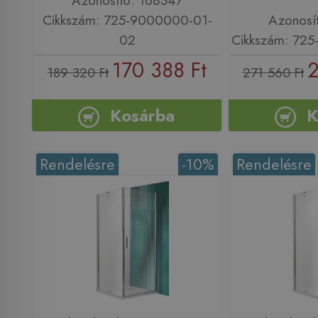
Azonosító: 168347
Cikkszám: 725-9000000-01-
Azonosí
02
Cikkszám: 72
170 388 Ft
2
189 320 Ft
271 560 Ft
Kosárba
K
Rendelésre
-10%
Rendelésre