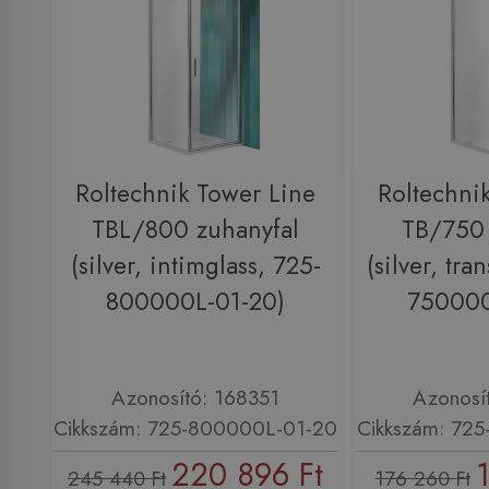
Roltechnik Tower Line
Roltechni
TBL/800 zuhanyfal
TB/750 
(silver, intimglass, 725-
(silver, tra
800000L-01-20)
750000
Azonosító: 168351
Azonosí
Cikkszám: 725-800000L-01-20
Cikkszám: 72
220 896 Ft
245 440 Ft
176 260 Ft