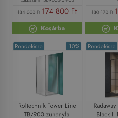
Cikkszám: 389055-54-55
174 800 Ft
1
184 000 Ft
180 170 Ft
Kosárba
K
Rendelésre
-10%
Rendelésre
Roltechnik Tower Line
Radaway
TB/900 zuhanyfal
Black II