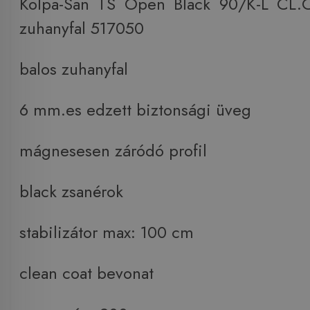
Kolpa-San TS Open Black 90/K-L CL.
zuhanyfal 517050
balos zuhanyfal
6 mm.es edzett biztonsági üveg
mágnesesen záródó profil
black zsanérok
stabilizátor max: 100 cm
clean coat bevonat