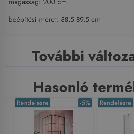
magasság: 200 cm
beépítési méret: 88,5-89,5 cm
További változ
Hasonló termé
Rendelésre
-5%
Rendelésre