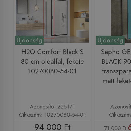
Újdonság
Újdonság
H2O Comfort Black S
Sapho G
80 cm oldalfal, fekete
BLACK 90 
10270080-54-01
transzpar
matt fek
Azonosító: 225171
Azonosí
Cikkszám: 10270080-54-01
Cikkszá
94 000 Ft
71 000 Ft