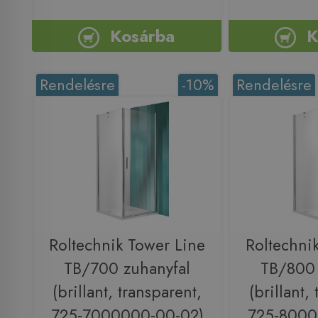
Kosárba
K
Rendelésre
-10%
Rendelésre
Roltechnik Tower Line
Roltechni
TB/700 zuhanyfal
TB/800 
(brillant, transparent,
(brillant,
725-7000000-00-02)
725-8000