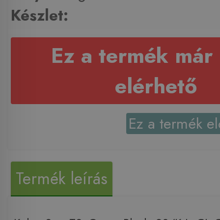
Készlet:
Ez a termék már
elérhető
Ez a termék el
Termék leírás