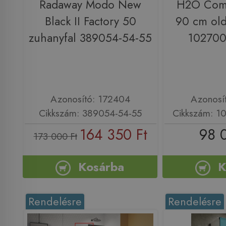
Radaway Modo New
H2O Comf
Black II Factory 50
90 cm olda
zuhanyfal 389054-54-55
102700
Azonosító: 172404
Azonosí
Cikkszám: 389054-54-55
Cikkszám: 1
164 350 Ft
98 
173 000 Ft
Kosárba
K
Rendelésre
Rendelésre