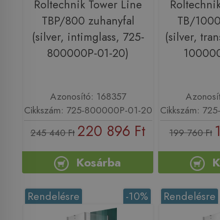
Roltechnik Tower Line
Roltechni
TBP/800 zuhanyfal
TB/1000
(silver, intimglass, 725-
(silver, tra
800000P-01-20)
100000
Azonosító: 168357
Azonosí
Cikkszám: 725-800000P-01-20
Cikkszám: 72
220 896 Ft
245 440 Ft
199 760 Ft
Kosárba
K
Rendelésre
-10%
Rendelésre