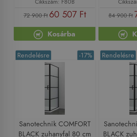
Cikkszám: F80B
Cikksz
60 507 Ft
72 900 Ft
84 900 Ft
Kosárba
K
Rendelésre
-17%
Rendelésre
Sanotechnik COMFORT
Sanotech
BLACK zuhanyfal 80 cm
BLACK zuh