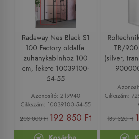
Radaway Nes Black S1
Roltechni
100 Factory oldalfal
TB/900 
zuhanykabinhoz 100
(silver, tra
cm, fekete 10039100-
900000
54-55
Azonosí
Azonosító: 219940
Cikkszám: 7
Cikkszám: 10039100-54-55
192 850 Ft
203 000 Ft
189 320 Ft
Kosárba
K