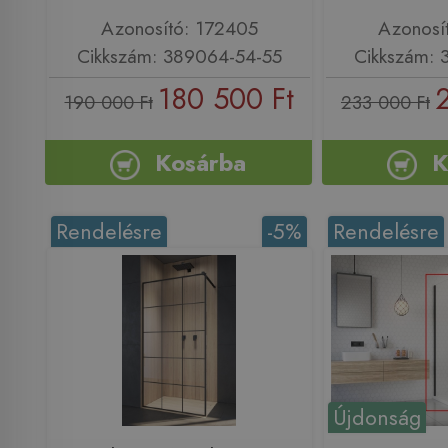
Azonosító: 172405
Azonosí
Cikkszám: 389064-54-55
Cikkszám: 
180 500 Ft
190 000 Ft
233 000 Ft
Kosárba
K
Rendelésre
-5%
Rendelésre
Újdonság