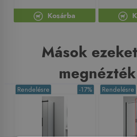
Kosárba
K
Mások ezeket
megnézték
Rendelésre
-17%
Rendelésre