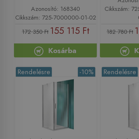
Azonosí
Azonosító: 168340
Cikkszám: 7
Cikkszám: 725-7000000-01-02
155 115 Ft
1
172 350 Ft
182 780 Ft
Kosárba
K
Rendelésre
-10%
Rendelésre