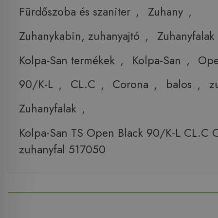
Fürdőszoba és szaniter
,
Zuhany
,
Zuhanykabin, zuhanyajtó
,
Zuhanyfalak
Kolpa-San termékek
,
Kolpa-San
,
Op
90/K-L
,
CL.C
,
Corona
,
balos
,
z
Zuhanyfalak
,
Kolpa-San TS Open Black 90/K-L CL.C 
zuhanyfal 517050