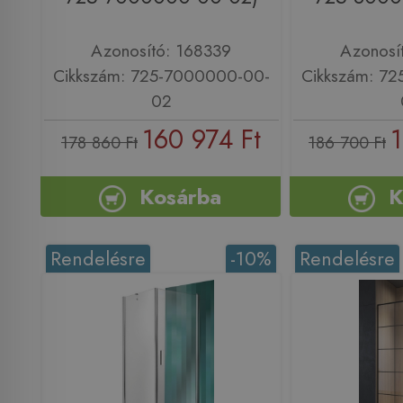
Azonosító: 168339
Azonosí
Cikkszám: 725-7000000-00-
Cikkszám: 7
02
160 974 Ft
1
178 860 Ft
186 700 Ft
Kosárba
K
Rendelésre
-10%
Rendelésre