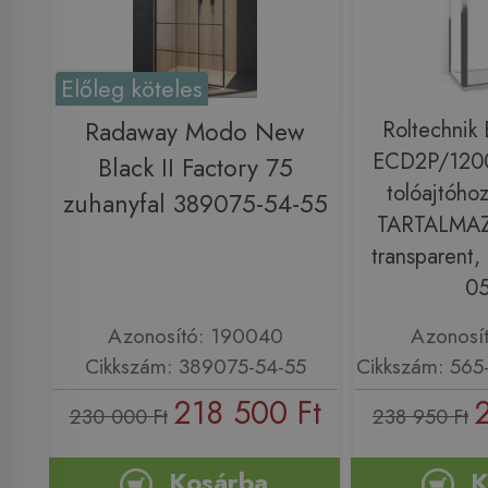
Előleg köteles
Radaway Modo New
Roltechnik 
ECD2P/1200 
Black II Factory 75
tolóajtóho
zuhanyfal 389075-54-55
TARTALMAZ!)
transparent
05
Azonosító: 190040
Azonosí
Cikkszám: 389075-54-55
Cikkszám: 56
218 500 Ft
230 000 Ft
238 950 Ft
Kosárba
K