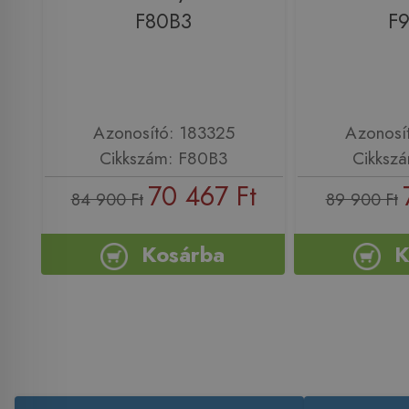
F80B3
F
Azonosító: 183325
Azonosí
Cikkszám: F80B3
Cikksz
70 467 Ft
84 900 Ft
89 900 Ft
Kosárba
K