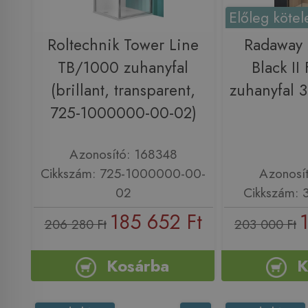
Előleg kötel
Roltechnik Tower Line
Radaway
TB/1000 zuhanyfal
Black II
(brillant, transparent,
zuhanyfal 
725-1000000-00-02)
Azonosító: 168348
Cikkszám: 725-1000000-00-
Azonosí
02
Cikkszám: 
185 652 Ft
206 280 Ft
203 000 Ft
Kosárba
K