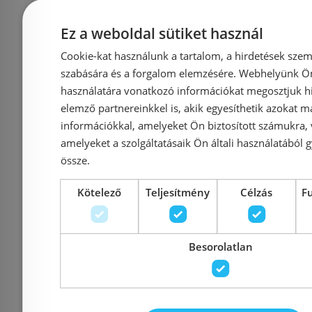
Ez a weboldal sütiket használ
Sanotechnik COMFORT
Sanotec
Cookie-kat használunk a tartalom, a hirdetések szem
BLACK zuhanyfal 90 cm
BLACK 2 z
szabására és a forgalom elemzésére. Webhelyünk Ön 
H90B
cm 
használatára vonatkozó információkat megosztjuk hi
elemző partnereinkkel is, akik egyesíthetik azokat m
információkkal, amelyeket Ön biztosított számukra,
amelyeket a szolgáltatásaik Ön általi használatából g
össze.
Azonosító: 183322
Azonosí
Kötelező
Teljesítmény
Célzás
F
Cikkszám: H90B
Cikksz
74 617 Ft
89 900 Ft
79 900 Ft
Besorolatlan
Kosárba
K