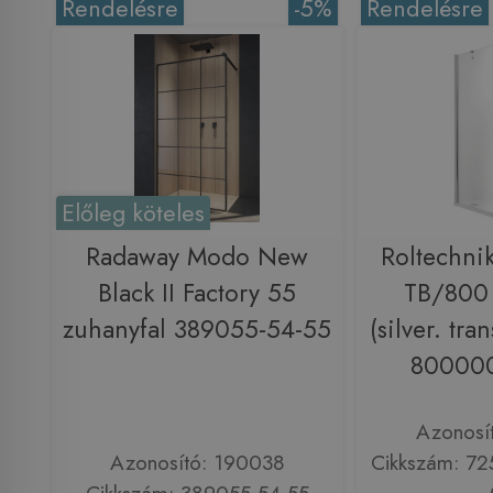
Rendelésre
-5%
Rendelésre
Előleg köteles
Radaway Modo New
Roltechni
Black II Factory 55
TB/800 
zuhanyfal 389055-54-55
(silver. tra
800000
Azonosí
Azonosító: 190038
Cikkszám: 7