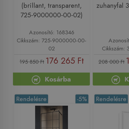
(brillant, transparent,
zuhanyfal 
725-9000000-00-02)
Azonosító: 168346
Cikkszám: 725-9000000-00-
Azonosí
02
Cikkszám: 
176 265 Ft
195 850 Ft
208 000 Ft
Kosárba
K
Rendelésre
-5%
Rendelésre