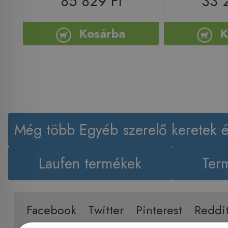
85 829 Ft
33 
Kosárba
K
Még több Egyéb szerelő keretek é
Laufen termékek
Term
Facebook
Twitter
Pinterest
Reddi