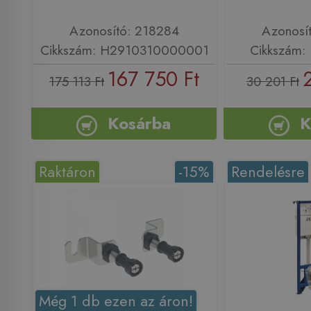
Azonosító: 218284
Azonosí
Cikkszám: H2910310000001
Cikkszám: 
167 750 Ft
175 113 Ft
30 201 Ft
Kosárba
K
Raktáron
-15%
Rendelésre
Még 1 db ezen az áron!