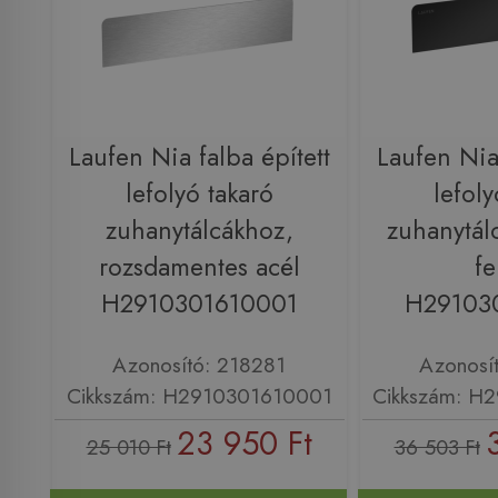
Laufen Nia falba épített
Laufen Nia 
lefolyó takaró
lefoly
zuhanytálcákhoz,
zuhanytál
rozsdamentes acél
fe
H2910301610001
H29103
Azonosító: 218281
Azonosí
Cikkszám: H2910301610001
Cikkszám: H
23 950 Ft
25 010 Ft
36 503 Ft