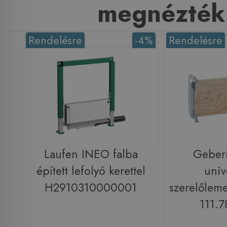
megnézték
Rendelésre
-4%
Rendelésre
Laufen INEO falba
Geberi
épített lefolyó kerettel
univ
H2910310000001
szerelőlemez
111.7