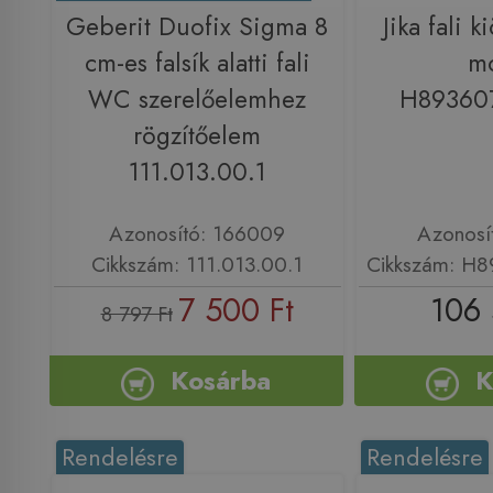
Geberit Duofix Sigma 8
Jika fali k
cm-es falsík alatti fali
m
WC szerelőelemhez
H89360
rögzítőelem
111.013.00.1
Azonosító: 166009
Azonosí
Cikkszám: 111.013.00.1
Cikkszám: H
7 500 Ft
106 
8 797 Ft
Kosárba
K
Rendelésre
Rendelésre