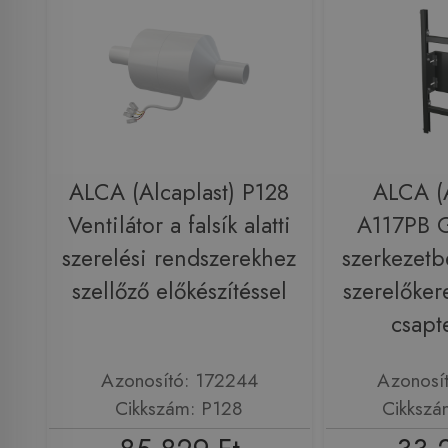
ALCA (Alcaplast) P128
ALCA (A
Ventilátor a falsík alatti
A117PB G
szerelési rendszerekhez
szerkezetb
szellőző előkészítéssel
szerelőkeret
csapt
Azonosító: 172244
Azonosí
Cikkszám: P128
Cikkszá