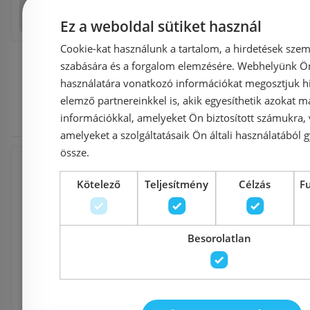
Tumblr
E
Ez a weboldal sütiket használ
Cookie-kat használunk a tartalom, a hirdetések szem
szabására és a forgalom elemzésére. Webhelyünk Ön 
használatára vonatkozó információkat megosztjuk hi
Kulcsszava
elemző partnereinkkel is, akik egyesíthetik azokat m
információkkal, amelyeket Ön biztosított számukra,
amelyeket a szolgáltatásaik Ön általi használatából g
össze.
Fürdőszoba és szaniter
,
Öblítőrendsze
Kötelező
Teljesítmény
Célzás
F
Falba építhető szerelőkeretek
,
Besorolatlan
Egyéb szerelő keretek és kiegészítők
,
Laufen termékek
,
laufen
,
ineolink
,