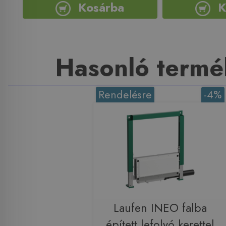
Kosárba
K
Hasonló termé
Rendelésre
-4%
Laufen INEO falba
épített lefolyó kerettel