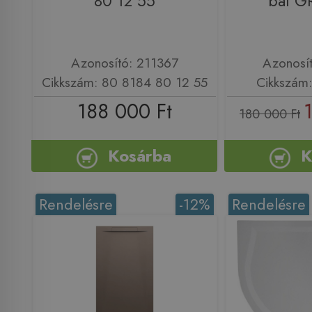
80 12 55
bal G
Azonosító: 211367
Azonosí
Cikkszám: 80 8184 80 12 55
Cikkszám
188 000 Ft
180 000 Ft
Kosárba
K
Rendelésre
-12%
Rendelésre