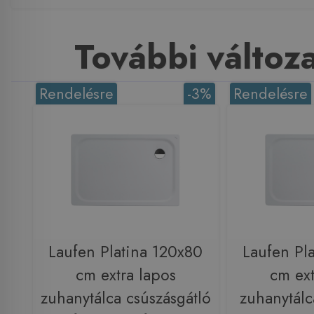
További változ
Rendelésre
-3%
Rendelésre
Laufen Platina 120x80
Laufen Pl
cm extra lapos
cm ext
zuhanytálca csúszásgátló
zuhanytálc