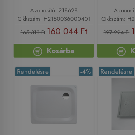
Azonosító: 218628
Azonosí
Cikkszám: H2150036000401
Cikkszám: H
160 044 Ft
1
165 313 Ft
197 224 Ft
Kosárba
K
Rendelésre
-4%
Rendelésre