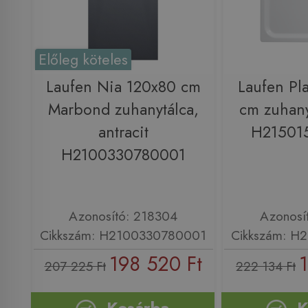
Előleg köteles
Laufen Nia 120x80 cm
Laufen Pl
Marbond zuhanytálca,
cm zuhany
antracit
H21501
H2100330780001
Azonosító: 218304
Azonosí
Cikkszám: H2100330780001
Cikkszám: H
198 520 Ft
207 225 Ft
222 134 Ft
Kosárba
K