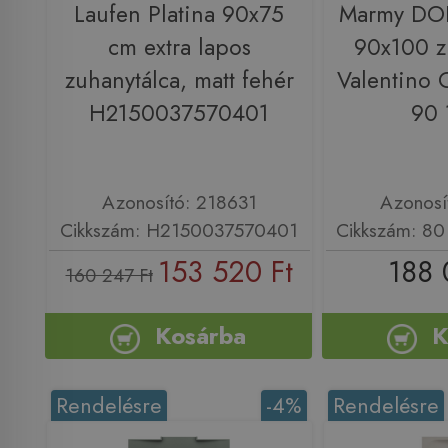
Laufen Platina 90x75
Marmy DO
cm extra lapos
90x100 z
zuhanytálca, matt fehér
Valentino 
H2150037570401
90 
Azonosító: 218631
Azonosí
Cikkszám: H2150037570401
Cikkszám: 80
153 520 Ft
188 
160 247 Ft
Kosárba
K
Rendelésre
-4%
Rendelésre