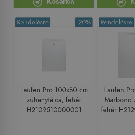
Kosárba
K
Rendelésre
-20%
Rendelésre
Laufen Pro 100x80 cm
Laufen Pr
zuhanytálca, fehér
Marbond z
H2109510000001
fehér H21