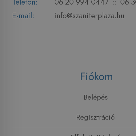
Telefon:
06 20 994 0447
::
06 3
E-mail:
info@szaniterplaza.hu
Fiókom
Belépés
Regisztráció