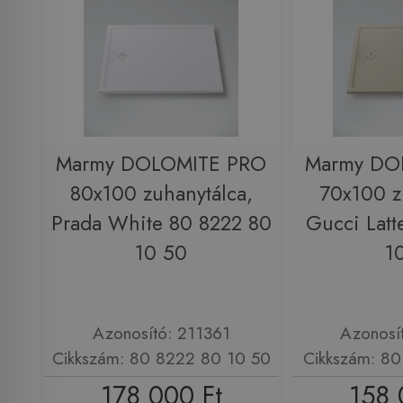
Marmy DOLOMITE PRO
Marmy DO
80x100 zuhanytálca,
70x100 z
Prada White 80 8222 80
Gucci Latt
10 50
1
Azonosító: 211361
Azonosí
Cikkszám: 80 8222 80 10 50
Cikkszám: 80
178 000 Ft
158 