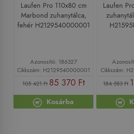
Laufen Pro 110x80 cm
Laufen Pr
Marbond zuhanytálca,
zuhanytál
fehér H2129540000001
H21595
Azonosító: 186327
Azonosí
Cikkszám: H2129540000001
Cikkszám: H
85 370 Ft
1
105 421 Ft
184 583 Ft
Kosárba
K