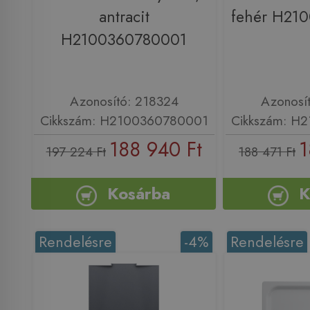
antracit
fehér H21
H2100360780001
Azonosító: 218324
Azonosí
Cikkszám: H2100360780001
Cikkszám: H
188 940 Ft
1
197 224 Ft
188 471 Ft
Kosárba
K
Rendelésre
-4%
Rendelésre