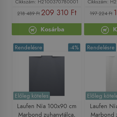
Cikkszám: H2100370780001
Cikkszám: H
209 310 Ft
1
218 489 Ft
197 224 Ft
Kosárba
K
Rendelésre
-4%
Rendelésre
Előleg köteles
Előleg kötel
Laufen Nia 100x90 cm
Laufen Ni
Marbond zuhanytálca,
Marbond z