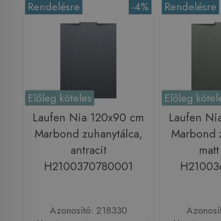
Rendelésre
-4%
Rendelésre
Előleg köteles
Előleg kötel
Laufen Nia 120x90 cm
Laufen Ni
Marbond zuhanytálca,
Marbond z
antracit
matt
H2100370780001
H21003
Azonosító: 218330
Azonosí