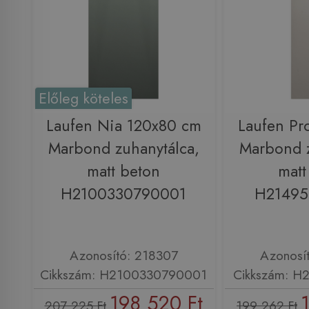
Előleg köteles
Laufen Nia 120x80 cm
Laufen Pr
Marbond zuhanytálca,
Marbond z
matt beton
matt
H2100330790001
H21495
Azonosító: 218307
Azonosí
Cikkszám: H2100330790001
Cikkszám: H
198 520 Ft
207 225 Ft
199 262 Ft