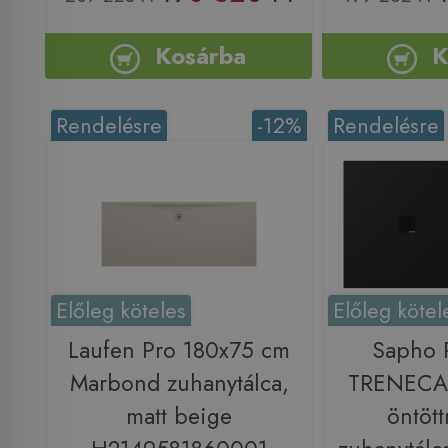
Kosárba
K
Rendelésre
-12%
Rendelésre
Előleg köteles
Előleg kötel
Laufen Pro 180x75 cm
Sapho
Marbond zuhanytálca,
TRENECA
matt beige
öntöt