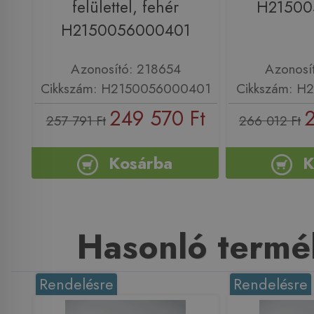
felülettel, fehér
H21500
H2150056000401
Azonosító: 218654
Azonosí
Cikkszám: H2150056000401
Cikkszám: H
249 570 Ft
2
257 791 Ft
266 012 Ft
Kosárba
K
Hasonló termé
Rendelésre
Rendelésre