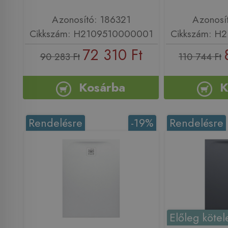
Azonosító: 186321
Azonosí
Cikkszám: H2109510000001
Cikkszám: H
72 310 Ft
90 283 Ft
110 744 Ft
Kosárba
K
Rendelésre
-19%
Rendelésre
Előleg kötel