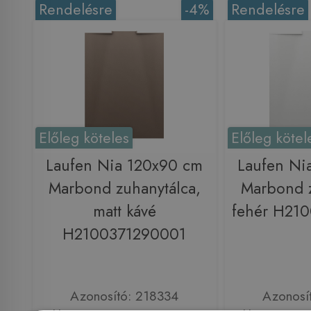
Rendelésre
-4%
Rendelésre
Előleg köteles
Előleg kötel
Laufen Nia 120x90 cm
Laufen Ni
Marbond zuhanytálca,
Marbond z
matt kávé
fehér H21
H2100371290001
Azonosító: 218334
Azonosí