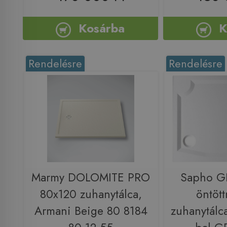
Kosárba
K
Rendelésre
Rendelésre
Marmy DOLOMITE PRO
Sapho G
80x120 zuhanytálca,
öntöt
Armani Beige 80 8184
zuhanytálc