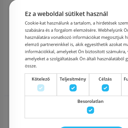
Cikkszám: H2100371290001
Cikkszám: H
209 310 Ft
Ez a weboldal sütiket használ
218 489 Ft
179 288 Ft
Cookie-kat használunk a tartalom, a hirdetések szem
szabására és a forgalom elemzésére. Webhelyünk Ön 
Kosárba
K
használatára vonatkozó információkat megosztjuk hi
elemző partnereinkkel is, akik egyesíthetik azokat m
információkkal, amelyeket Ön biztosított számukra,
amelyeket a szolgáltatásaik Ön általi használatából g
Mások ezeket
össze.
Kötelező
Teljesítmény
Célzás
F
megnézték
Rendelésre
-19%
Rendelésre
Besorolatlan