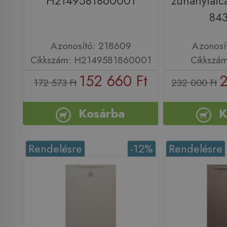
H2149581860001
zuhanytálca
843
Azonosító: 218609
Azonosí
Cikkszám: H2149581860001
Cikkszám
152 660 Ft
2
172 573 Ft
232 000 Ft
Kosárba
K
Rendelésre
-12%
Rendelésre