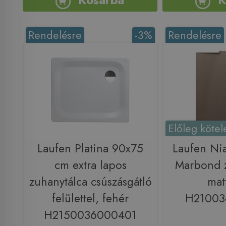
Rendelésre
-3%
Rendelésre
Előleg kötel
Laufen Platina 90x75
Laufen Ni
cm extra lapos
Marbond z
zuhanytálca csúszásgátló
mat
felülettel, fehér
H21003
H2150036000401