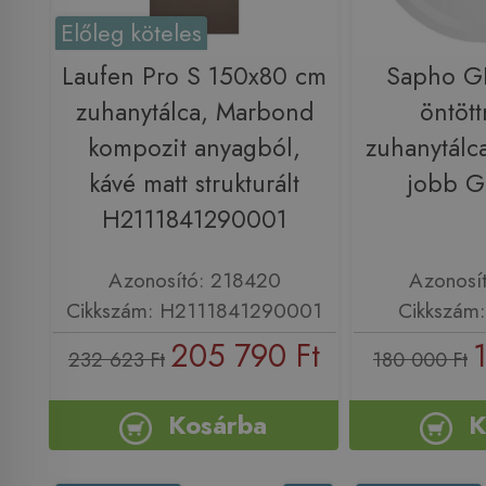
Előleg köteles
Laufen Pro S 150x80 cm
Sapho G
zuhanytálca, Marbond
öntöt
kompozit anyagból,
zuhanytálc
kávé matt strukturált
jobb 
H2111841290001
Azonosító: 218420
Azonosí
Cikkszám: H2111841290001
Cikkszám
205 790 Ft
232 623 Ft
180 000 Ft
Kosárba
K