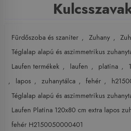
Kulcsszava
Fürdőszoba és szaniter
,
Zuhany
,
Zuh
Téglalap alapú és aszimmetrikus zuhanyt
Laufen termékek
,
laufen
,
platina
,
,
lapos
,
zuhanytálca
,
fehér
,
h2150
Téglalap alapú és aszimmetrikus zuhanyt
Laufen Platina 120x80 cm extra lapos zu
fehér H2150050000401