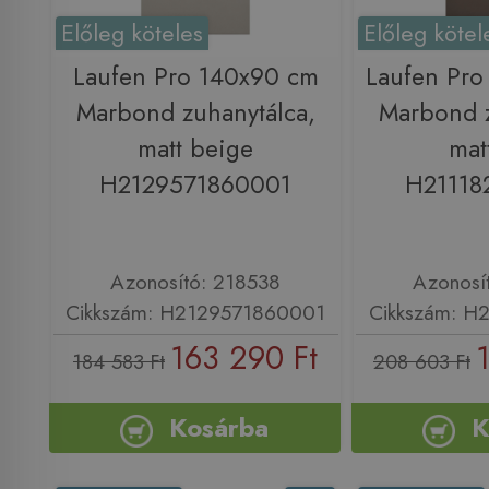
Előleg köteles
Előleg kötel
Laufen Pro 140x90 cm
Laufen Pro
Marbond zuhanytálca,
Marbond z
matt beige
mat
H2129571860001
H21118
Azonosító: 218538
Azonosí
Cikkszám: H2129571860001
Cikkszám: H
163 290 Ft
184 583 Ft
208 603 Ft
Kosárba
K