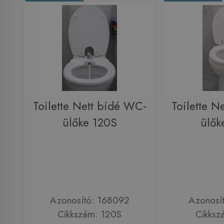
Toilette Nett bidé WC-
Toilette N
ülőke 120S
ülők
Azonosító: 168092
Azonosí
Cikkszám: 120S
Cikksz