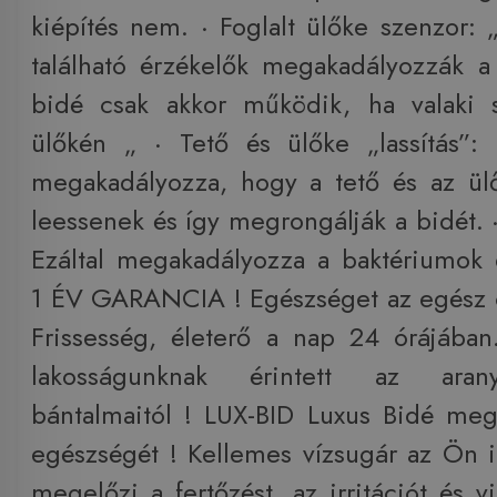
kiépítés nem. · Foglalt ülőke szenzor: 
található érzékelők megakadályozzák a
bidé csak akkor működik, ha valaki s
ülőkén „ · Tető és ülőke „lassítás”:
megakadályozza, hogy a tető és az ül
leessenek és így megrongálják a bidét. ·
Ezáltal megakadályozza a baktériumok 
1 ÉV GARANCIA ! Egészséget az egész c
Frissesség, életerő a nap 24 órájában
lakosságunknak érintett az aran
bántalmaitól ! LUX-BID Luxus Bidé meg
egészségét ! Kellemes vízsugár az Ön i
megelőzi a fertőzést, az irritációt és v