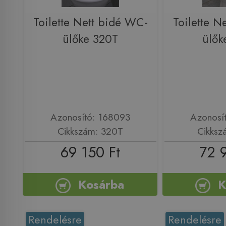
Toilette Nett bidé WC-
Toilette N
ülőke 320T
ülők
Azonosító: 168093
Azonosí
Cikkszám: 320T
Cikksz
69 150 Ft
72 
Kosárba
K
Rendelésre
Rendelésre