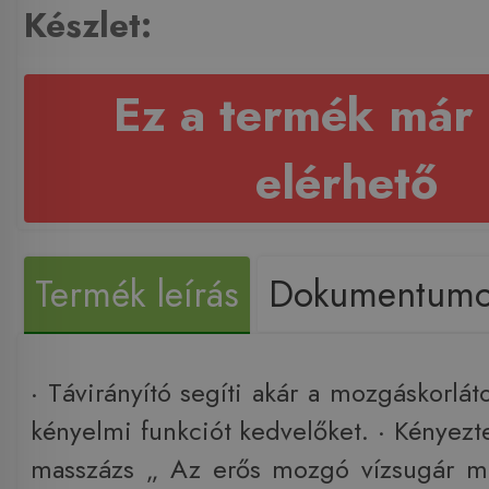
Készlet:
Ez a termék már
elérhető
Termék leírás
Dokumentum
· Távirányító segíti akár a mozgáskorláto
kényelmi funkciót kedvelőket. · Kényezt
masszázs „ Az erős mozgó vízsugár ma