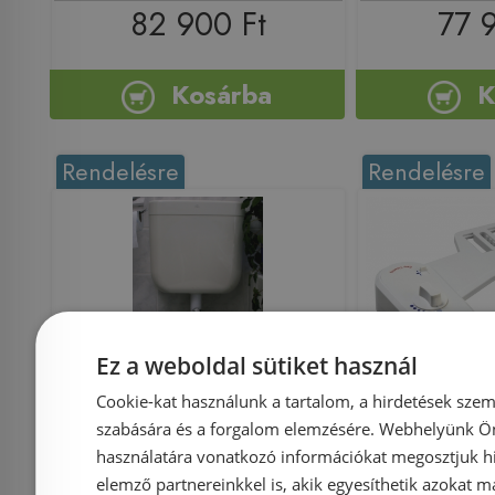
82 900 Ft
77 
Kosárba
K
Rendelésre
Rendelésre
Ez a weboldal sütiket használ
Cookie-kat használunk a tartalom, a hirdetések szem
Toilette Nett bidé WC-
Sapho AQ
szabására és a forgalom elemzésére. Webhelyünk Ön 
ülőke 120K
CLEANING
használatára vonatkozó információkat megosztjuk hi
elemző partnereinkkel is, akik egyesíthetik azokat m
szerelhető