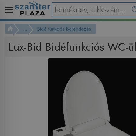
...
Bidé funkciós berendezés
Lux-Bid Bidéfunkciós WC-ü