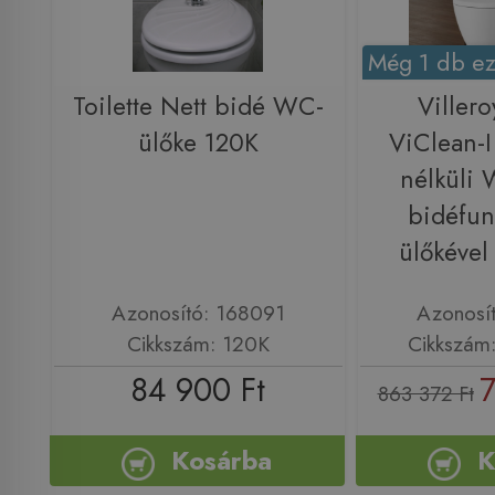
Még 1 db ez
Toilette Nett bidé WC-
Viller
ülőke 120K
ViClean-
nélküli 
bidéfu
ülőkéve
Azonosító: 168091
Azonosí
Cikkszám: 120K
Cikkszám
84 900 Ft
7
863 372 Ft
Kosárba
K