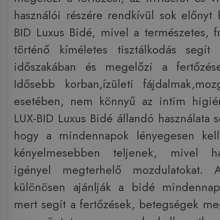
használói részére rendkívül sok előnyt 
BID Luxus Bidé, mivel a természetes, fri
történő kíméletes tisztálkodás segít
időszakában és megelőzi a fertőzések
Idősebb korban,ízületi fájdalmak,mozg
esetében, nem könnyű az intim higién
LUX-BID Luxus Bidé állandó használata s
hogy a mindennapok lényegesen kel
kényelmesebben teljenek, mivel h
igényel megterhelő mozdulatokat. 
különösen ajánlják a bidé mindennapo
mert segít a fertőzések, betegségek m