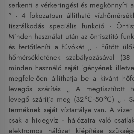
serkenti a vérkeringést és megkönnyíti a 
” · 4 fokozatban állítható vízhőmérsék
tisztálkodás speciális funkció · Öntis
Minden használat után az öntisztító funk
és fertőtleníti a fúvókát „ · Fűtött ül
hőmérsékletének szabályozásával 
minden használó saját igényének illetve
megfelelően állíthatja be a kívánt hő
levegős szárítás „ A megtisztított t
levegő szárítja meg (32℃-50℃) „ · Saj
terméknek saját víztartálya van. A vizet
csak a hidegvíz - hálózatra való csatlak
elektromos hálózat kiépítése szüksé