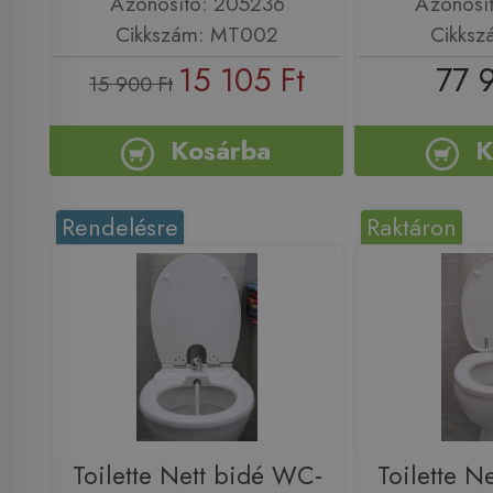
Azonosító: 205236
Azonosí
Cikkszám: MT002
Cikksz
15 105 Ft
77 
15 900 Ft
Kosárba
K
Rendelésre
Raktáron
Toilette Nett bidé WC-
Toilette N