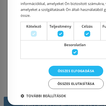
információkkal, amelyeket Ön biztosított számukra,
bidé, f
amelyeket a szolgáltatásaik Ön általi használatából g
össze.
Kötelező
Teljesítmény
Célzás
F
Azonosító: 168091
Azonosí
Cikkszám: 120K
Cikksz
84 900 Ft
Besorolatlan
15 900 Ft
Kosárba
K
ÖSSZES ELFOGADÁSA
ÖSSZES ELUTASÍTÁSA
TOVÁBBI BEÁLLÍTÁSOK
Még több Bidé funkciós ber