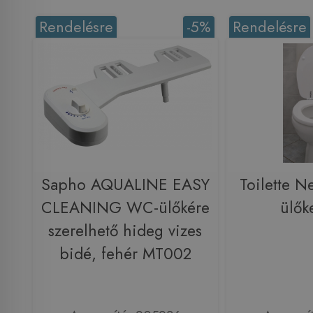
Rendelésre
-5%
Rendelésre
Sapho AQUALINE EASY
Toilette N
CLEANING WC-ülőkére
ülők
szerelhető hideg vizes
bidé, fehér MT002