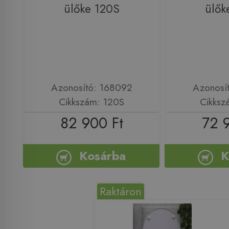
ülőke 120S
ülők
Azonosító: 168092
Azonosí
Cikkszám: 120S
Cikksz
82 900 Ft
72 
Kosárba
K
Raktáron