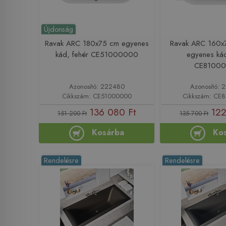
Újdonság
Ravak ARC 180x75 cm egyenes
Ravak ARC 160x
kád, fehér CE51000000
egyenes kád
CE8100
Azonosító: 222480
Azonosító:
Cikkszám: CE51000000
Cikkszám: CE
136 080 Ft
122
151 200 Ft
135 700 Ft
Kosárba
Ko
Rendelésre
Rendelésre