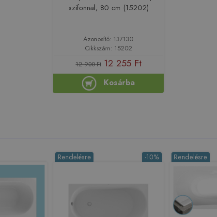
szifonnal, 80 cm (15202)
Azonosító: 137130
Cikkszám: 15202
12 255 Ft
12 900 Ft
Kosárba
Rendelésre
-10%
Rendelésre