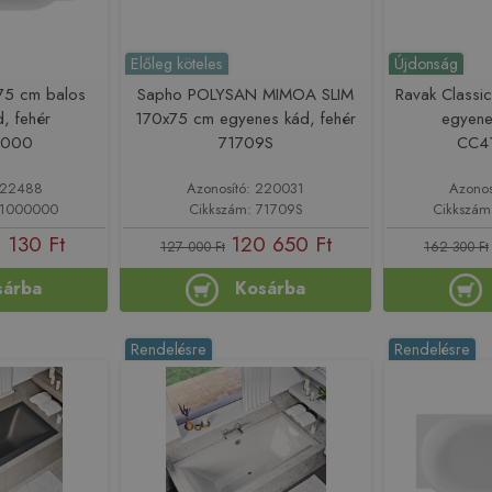
Előleg köteles
Újdonság
75 cm balos
Sapho POLYSAN MIMOA SLIM
Ravak Classic
, fehér
170x75 cm egyenes kád, fehér
egyene
0000
71709S
CC4
 222488
Azonosító: 220031
Azonos
81000000
Cikkszám: 71709S
Cikkszá
 130 Ft
120 650 Ft
127 000 Ft
162 300 Ft
sárba
Kosárba
Rendelésre
Rendelésre