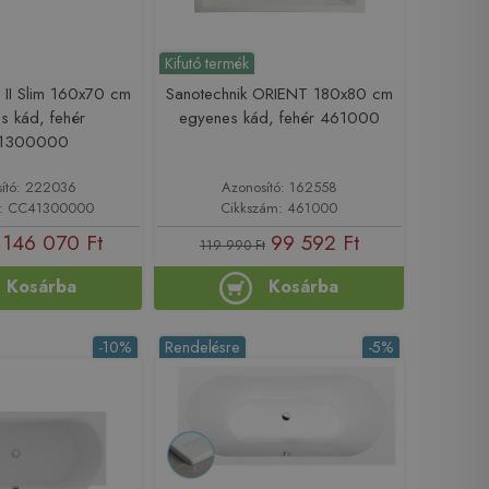
Kifutó termék
 II Slim 160x70 cm
Sanotechnik ORIENT 180x80 cm
s kád, fehér
egyenes kád, fehér 461000
1300000
ító: 222036
Azonosító: 162558
m: CC41300000
Cikkszám: 461000
146 070 Ft
99 592 Ft
119 990 Ft
Kosárba
Kosárba
-10%
Rendelésre
-5%