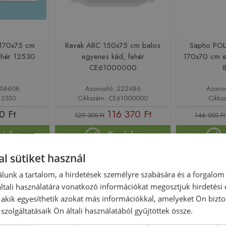
170x75 cm
Ravak ARC 150x75 cm balos
Sapho POL
ehér 12530
egyenes kád, fehér
170x70 cm e
CE61000000
 206608
Azonosító: 222486
Azonos
 12530
Cikkszám: CE61000000
Cikks
0 Ft
116 370 Ft
129 300 Ft
146 000 Ft
sárba
Kosárba
l sütiket használ
-10%
Rendelésre
-10%
Rendelésre
lunk a tartalom, a hirdetések személyre szabására és a forgalom
tali használatára vonatkozó információkat megosztjuk hirdetési
, akik egyesíthetik azokat más információkkal, amelyeket Ön bizto
szolgáltatásaik Ön általi használatából gyűjtöttek össze.