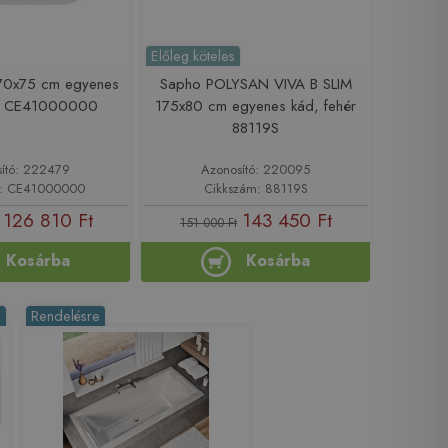
Előleg köteles
70x75 cm egyenes
Sapho POLYSAN VIVA B SLIM
ér CE41000000
175x80 cm egyenes kád, fehér
88119S
ító: 222479
Azonosító: 220095
m: CE41000000
Cikkszám: 88119S
126 810 Ft
143 450 Ft
151 000 Ft
Kosárba
Kosárba
%
Rendelésre