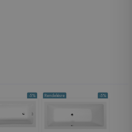
-5%
Rendelésre
-5%