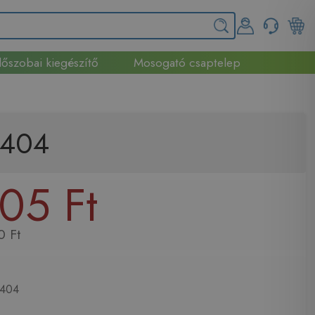
őszobai kiegészítő
Mosogató csaptelep
2404
05 Ft
0 Ft
404