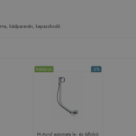
jpárna, kádparaván, kapaszkodó
Raktáron
-5%
M-Acryl automata le- és túlfolyó