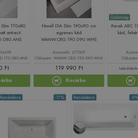
Újdonság
 Slim 170x80
Niwell DIA Slim 190x90 cm
Ravak ARC 1
tt antracit
egyenes kád
kád, feh
0.080.ANS
WANW.CRG.190.090.WHS
216459
Azonosító: 217007
Azonos
D.170.080.ANS
Cikkszám: WANW.CRG.190.090.WHS
Cikkszá
0 Ft
119 990 Ft
140 900 Ft
sárba
Kosárba
Rendelésre
-17%
Rendelésre
-5