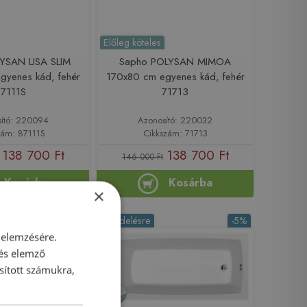
Előleg köteles
YSAN LISA SLIM
Sapho POLYSAN MIMOA
gyenes kád, fehér
170x80 cm egyenes kád, fehér
87111S
71713
ító: 220094
Azonosító: 220032
zám: 87111S
Cikkszám: 71713
138 700 Ft
138 700 Ft
146 000 Ft
Kosárba
Kosárba
×
-5%
Rendelésre
-5%
 elemzésére.
 és elemző
sított számukra,