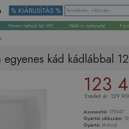
a
% KIÁRUSÍTÁS %
Perem nélküli fali WC
Walk-in zuhanyfal
Fürd
Gránit mosogató
 egyenes kád kádlábbal 1
123 4
129 90
Azonosító:
175347
Gyártói cikkszám:
12
Gyártó:
M-Acryl