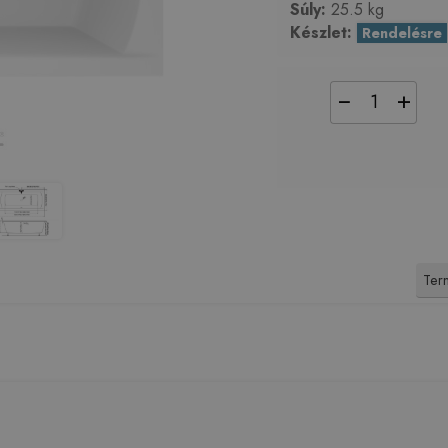
Súly:
25.5 kg
Készlet:
Rendelésre
−
+
Term