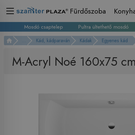
Fürdőszoba
Konyh
Mosdó csaptelep
Pultra ültethető mosdó
...
Kád, kádparaván
Kádak
Egyenes kád
M-Acryl Noé 160x75 cm