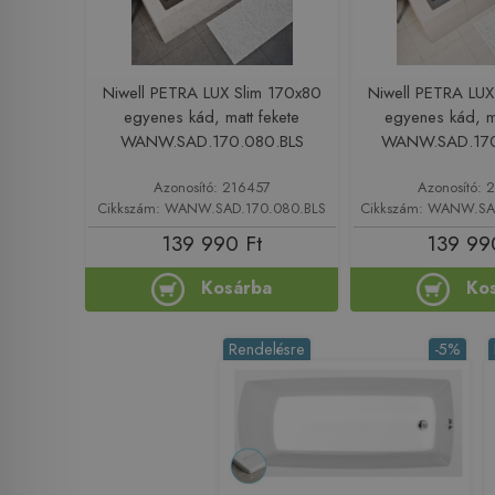
Niwell PETRA LUX Slim 170x80
Niwell PETRA LUX
egyenes kád, matt fekete
egyenes kád, ma
WANW.SAD.170.080.BLS
WANW.SAD.17
Azonosító: 216457
Azonosító: 
Cikkszám: WANW.SAD.170.080.BLS
Cikkszám: WANW.SA
139 990 Ft
139 99
Kosárba
Ko
Rendelésre
-5%