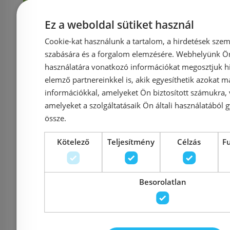
Ez a weboldal sütiket használ
Rendelésre
-5%
Rendelésre
Cookie-kat használunk a tartalom, a hirdetések szem
szabására és a forgalom elemzésére. Webhelyünk Ön 
használatára vonatkozó információkat megosztjuk hi
elemző partnereinkkel is, akik egyesíthetik azokat m
információkkal, amelyeket Ön biztosított számukra,
amelyeket a szolgáltatásaik Ön általi használatából g
össze.
Polysan Mamba 170x100
Polysan N
Kötelező
Teljesítmény
Célzás
F
cm aszimmetrikus
cm aszi
kádhoz előlap, jobbos
kádhoz e
Besorolatlan
77312