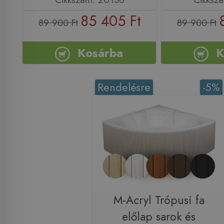
85 405 Ft
89 900 Ft
89 900 Ft
Kosárba
K
Rendelésre
-5%
M-Acryl Trópusi fa
előlap sarok és