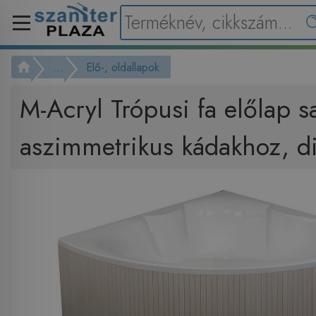
...
Elő-, oldallapok
M-Acryl Trópusi fa előlap s
aszimmetrikus kádakhoz, d