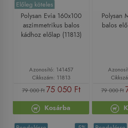
Előleg köteles
Polysan Evia 160x100
Polysan
aszimmetrikus balos
balos elő
kádhoz előlap (11813)
Azonosító: 141457
Azonosí
Cikkszám: 11813
Cikksz
75 050 Ft
79 000 Ft
79 000 Ft
Kosárba
K
Rendelésre
-5%
Rendelésre