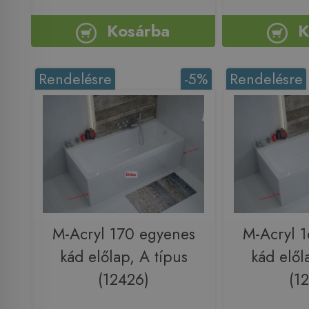
Kosárba
K
Rendelésre
-5%
Rendelésre
M-Acryl 170 egyenes
M-Acryl 
kád előlap, A típus
kád elől
(12426)
(1