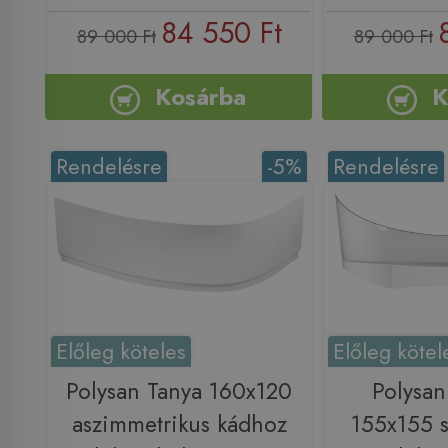
84 550 Ft
89 000 Ft
89 000 Ft
Kosárba
K
Rendelésre
-5%
Rendelésre
Előleg köteles
Előleg kötel
Polysan Tanya 160x120
Polysa
aszimmetrikus kádhoz
155x155 