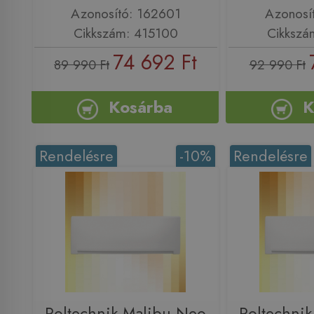
Azonosító: 162601
Azonosí
Cikkszám: 415100
Cikkszá
74 692 Ft
89 990 Ft
92 990 Ft
Kosárba
K
Rendelésre
-10%
Rendelésre
Roltechnik Malibu Neo
Roltechni