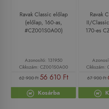
Ravak Classic előlap
Ravak 
(előlap, 160-as,
II/Classi
#CZ001S0A00)
170-es 
Azonosító: 131950
Azonosí
Cikkszám: CZ001S0A00
Cikkszám:
56 610 Ft
62 900 Ft
67 900 Ft
Kosárba
K