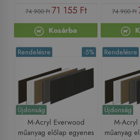
71 155 Ft
74 900 Ft
74 900 Ft
Kosárba
K
Rendelésre
-5%
Rendelésre
Újdonság
Újdonság
M-Acryl Everwood
M-Acryl
műanyag előlap egyenes
műanyag el