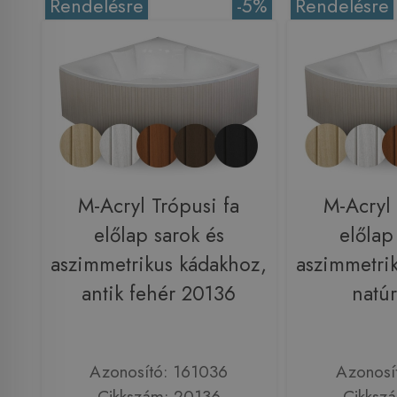
Rendelésre
-5%
Rendelésre
M-Acryl Trópusi fa
M-Acryl 
előlap sarok és
előlap
aszimmetrikus kádakhoz,
aszimmetri
antik fehér 20136
natú
Azonosító: 161036
Azonosí
Cikkszám: 20136
Cikksz