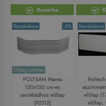
Kosárba
K
Rendelésre
-5%
Rendelésre
Előleg köteles
POLYSAN Marea
Roltech
150x150 cm-es
aszimmetr
sarokkádhoz előlap
előlap (
(92312)
előlap,