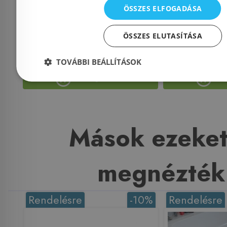
Azonosító: 131266
Azonosí
ÖSSZES ELFOGADÁSA
Cikkszám: 77312
Cikksz
ÖSSZES ELUTASÍTÁSA
75 050 Ft
79 000 Ft
89 000 Ft
TOVÁBBI BEÁLLÍTÁSOK
Kosárba
K
Mások ezeket
megnézték
Rendelésre
-10%
Rendelésre