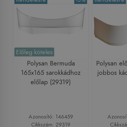
Előleg köteles
Polysan Bermuda
Polysan el
165x165 sarokkádhoz
jobbos ká
előlap (29319)
Azonosító: 146459
Azonosí
Cikkszám: 29319
Cikksz