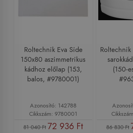
Roltechnik Eva Side
Roltechnik
150x80 aszimmetrikus
sarokkád
kádhoz előlap (153,
(150-es
balos, #9780001)
#96
Azonosító: 142788
Azonosí
Cikkszám: 9780001
Cikkszá
72 936 Ft
81 040 Ft
86 830 Ft