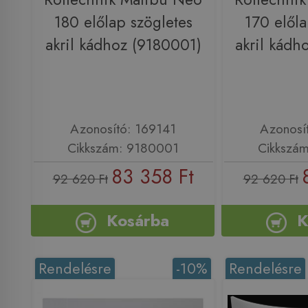
180 előlap szögletes
170 előla
akril kádhoz (9180001)
akril kádh
Azonosító: 169141
Azonosí
Cikkszám: 9180001
Cikkszá
83 358 Ft
92 620 Ft
92 620 Ft
Kosárba
K
Rendelésre
-10%
Rendelésre