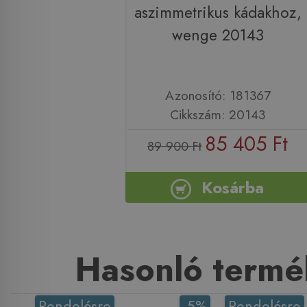
aszimmetrikus kádakhoz,
wenge 20143
Azonosító: 181367
Cikkszám: 20143
85 405 Ft
89 900 Ft
Kosárba
Hasonló termé
Rendelésre
-5%
Rendelésre