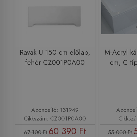
Ravak U 150 cm előlap,
M-Acryl ká
fehér CZ001P0A00
cm, C tí
Azonosító: 131949
Azonosí
Cikkszám: CZ001P0A00
Cikksz
60 390 Ft
67 100 Ft
55 000 Ft