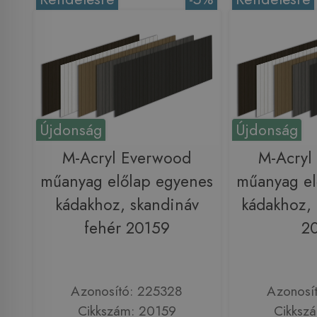
Újdonság
Újdonság
M-Acryl Everwood
M-Acryl
műanyag előlap egyenes
műanyag el
kádakhoz, skandináv
kádakhoz, 
fehér 20159
2
Azonosító: 225328
Azonosí
Cikkszám: 20159
Cikksz