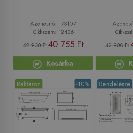
Azonosító: 173107
Azonosí
Cikkszám: 12426
Cikksz
40 755 Ft
42 900 Ft
42 900 Ft
Kosárba
K
Raktáron
-10%
Rendelésre