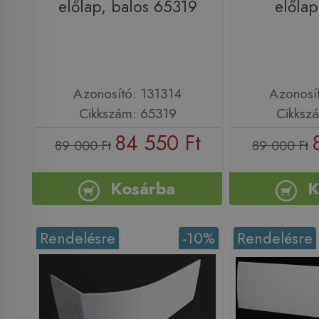
előlap, balos 65319
előlap
Azonosító: 131314
Azonosí
Cikkszám: 65319
Cikksz
84 550 Ft
89 000 Ft
89 000 Ft
Kosárba
K
Rendelésre
-10%
Rendelésre