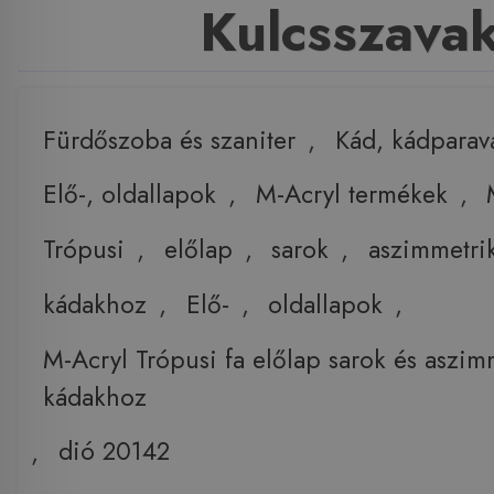
Kulcsszava
Fürdőszoba és szaniter
,
Kád, kádparav
Elő-, oldallapok
,
M-Acryl termékek
,
Trópusi
,
előlap
,
sarok
,
aszimmetri
kádakhoz
,
Elő-
,
oldallapok
,
M-Acryl Trópusi fa előlap sarok és aszim
kádakhoz
,
dió 20142