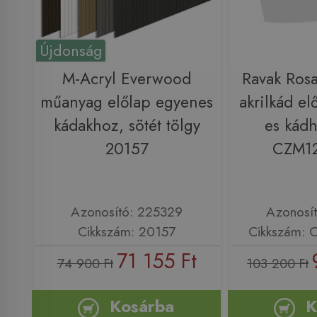
Újdonság
M-Acryl Everwood
Ravak Rosa 
műanyag előlap egyenes
akrilkád el
kádakhoz, sötét tölgy
es kádh
20157
CZM1
Azonosító: 225329
Azonosí
Cikkszám: 20157
Cikkszám:
71 155 Ft
74 900 Ft
103 200 Ft
Kosárba
K