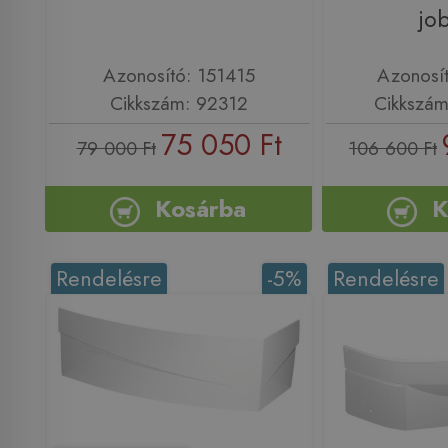
jo
Azonosító: 151415
Azonosí
Cikkszám: 92312
Cikkszá
75 050 Ft
79 000 Ft
106 600 Ft
Kosárba
K
Rendelésre
-5%
Rendelésre