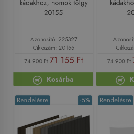
kádakhoz, homok tölgy
kádakhoz
20155
2
Azonosító: 225327
Azonosí
Cikkszám: 20155
Cikksz
71 155 Ft
74 900 Ft
74 900 Ft
Kosárba
K
Rendelésre
-5%
Rendelésre