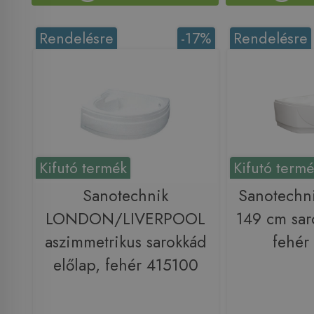
Rendelésre
-17%
Rendelésre
Kifutó termék
Kifutó term
Sanotechnik
Sanotechn
LONDON/LIVERPOOL
149 cm sar
aszimmetrikus sarokkád
fehér
előlap, fehér 415100