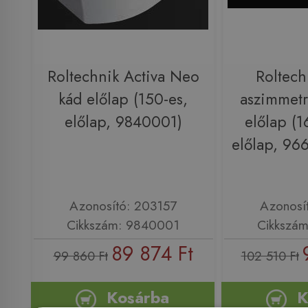
Roltechnik Activa Neo
Roltech
kád előlap (150-es,
aszimmetr
előlap, 9840001)
előlap (
előlap, 96
Azonosító: 203157
Azonosí
Cikkszám: 9840001
Cikkszá
89 874 Ft
99 860 Ft
102 510 Ft
Kosárba
K