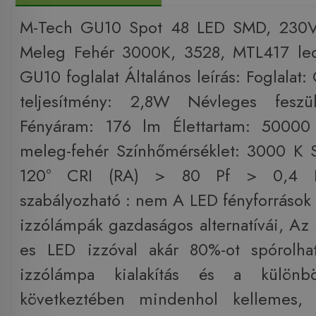
M-Tech GU10 Spot 48 LED SMD, 230V
Meleg Fehér 3000K, 3528, MTL417 led 
GU10 foglalat Általános leírás: Foglala
teljesítmény: 2,8W Névleges fesz
Fényáram: 176 lm Élettartam: 50000
meleg-fehér Színhőmérséklet: 3000 K 
120° CRI (RA) > 80 Pf > 0,4 D
szabályozható : nem A LED fényforráso
izzólámpák gazdaságos alternatívái, A
es LED izzóval akár 80%-ot spórolhat
izzólámpa kialakítás és a különbö
következtében mindenhol kellemes, 