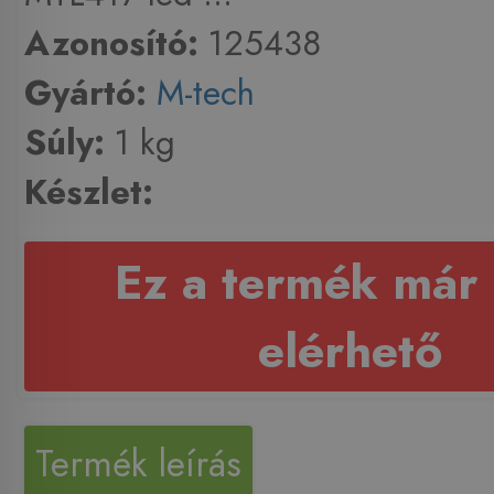
Azonosító:
125438
Gyártó:
M-tech
Súly:
1 kg
Készlet:
Ez a termék már
elérhető
Termék leírás