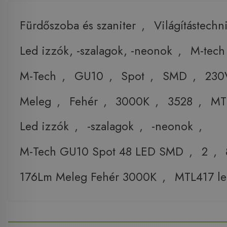
Fürdőszoba és szaniter
,
Világítástechn
Led izzók, -szalagok, -neonok
,
M-tech
M-Tech
,
GU10
,
Spot
,
SMD
,
230
Meleg
,
Fehér
,
3000K
,
3528
,
MT
Led izzók
,
-szalagok
,
-neonok
,
M-Tech GU10 Spot 48 LED SMD
,
2
,
176Lm Meleg Fehér 3000K
,
MTL417 le