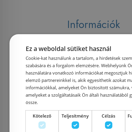
Információk
Házhozszállítás (1900 Ft-tó
Ez a weboldal sütiket használ
Cookie-kat használunk a tartalom, a hirdetések szem
Fizetés
szabására és a forgalom elemzésére. Webhelyünk Ön 
használatára vonatkozó információkat megosztjuk hi
elemző partnereinkkel is, akik egyesíthetik azokat m
Kapcsolat
információkkal, amelyeket Ön biztosított számukra,
amelyeket a szolgáltatásaik Ön általi használatából g
Adatvédelmi tájékoztató
össze.
Kötelező
Teljesítmény
Célzás
F
Általános Szerződési Feltételek