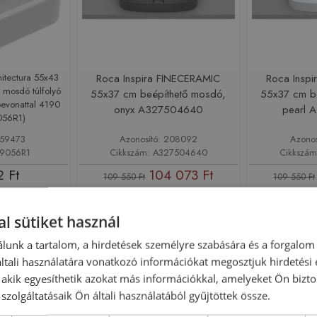
hitectura 55x43
Roca Inspira FINECERAMIC
Roca Insp
ő mosdó túlfolyó
55x37 cm beépíthető mosdó,
55x37 cm b
bevonattal 4190
onyx A327504640
pearl 
056R1)
159473
Azonosító: 208092
Azono
19056R1
Cikkszám: A327504640
Cikkszá
2 Ft
104 073 Ft
109 550 Ft
109 550 Ft
sárba
Kosárba
l sütiket használ
-5%
Rendelésre
Rendelésre
lunk a tartalom, a hirdetések személyre szabására és a forgalom
tali használatára vonatkozó információkat megosztjuk hirdetési
, akik egyesíthetik azokat más információkkal, amelyeket Ön bizto
szolgáltatásaik Ön általi használatából gyűjtöttek össze.