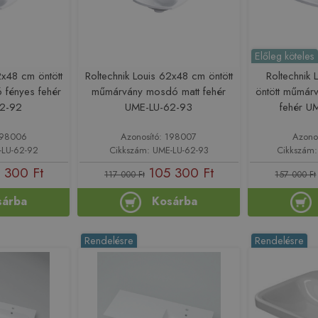
Előleg köteles
2x48 cm öntött
Roltechnik Louis 62x48 cm öntött
Roltechnik
fényes fehér
műmárvány mosdó matt fehér
öntött műmár
2-92
UME-LU-62-93
fehér U
198006
Azonosító: 198007
Azono
-LU-62-92
Cikkszám: UME-LU-62-93
Cikkszám
 300 Ft
105 300 Ft
117 000 Ft
157 000 Ft
sárba
Kosárba
Rendelésre
Rendelésre