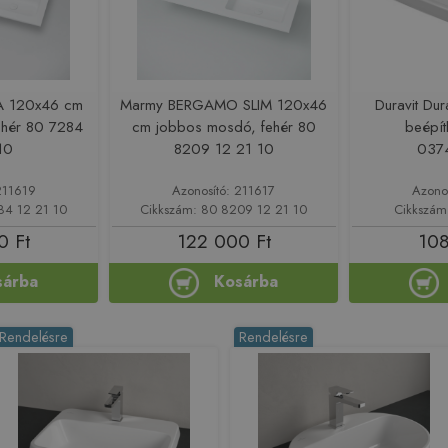
 120x46 cm
Marmy BERGAMO SLIM 120x46
Duravit Dur
ehér 80 7284
cm jobbos mosdó, fehér 80
beépí
10
8209 12 21 10
037
211619
Azonosító: 211617
Azono
84 12 21 10
Cikkszám: 80 8209 12 21 10
Cikkszá
0 Ft
122 000 Ft
108
sárba
Kosárba
Rendelésre
Rendelésre