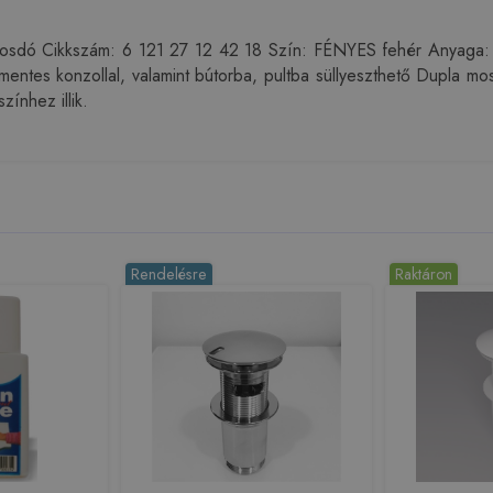
osdó Cikkszám: 6 121 27 12 42 18 Szín: FÉNYES fehér Anyaga: 
ntes konzollal, valamint bútorba, pultba süllyeszthető Dupla mos
ínhez illik.
Rendelésre
Raktáron