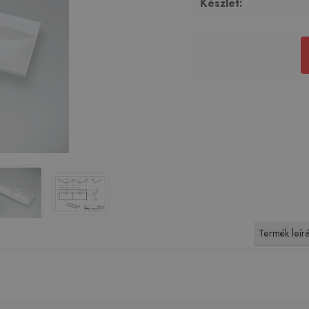
Készlet:
Termék leír