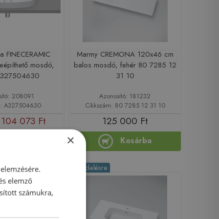
ira FINECERAMIC
Marmy CREMONA 120x46 cm
eépíthető mosdó,
balos mosdó, fehér 80 7285 12
A327504630
31 10
sító: 208091
Azonosító: 181232
m: A327504630
Cikkszám: 80 7285 12 31 10
104 073 Ft
125 000 Ft
×
Kosárba
Kosárba
Rendelésre
 elemzésére.
 és elemző
sított számukra,