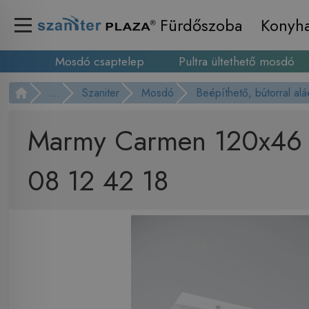
Fürdőszoba
Konyh
Mosdó csaptelep
Pultra ültethető mosdó
...
Szaniter
Mosdó
Beépíthető, bútorral al
Marmy Carmen 120x46 b
08 12 42 18