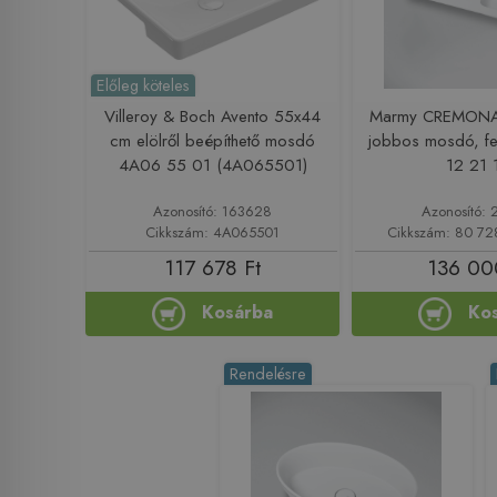
Előleg köteles
Villeroy & Boch Avento 55x44
Marmy CREMONA
cm elölről beépíthető mosdó
jobbos mosdó, f
4A06 55 01 (4A065501)
12 21 
Azonosító: 163628
Azonosító: 
Cikkszám: 4A065501
Cikkszám: 80 72
117 678 Ft
136 00
Kosárba
Ko
Rendelésre