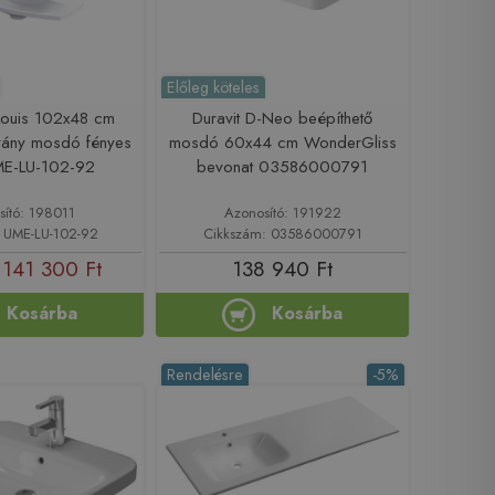
Előleg köteles
 Louis 102x48 cm
Duravit D-Neo beépíthető
vány mosdó fényes
mosdó 60x44 cm WonderGliss
ME-LU-102-92
bevonat 03586000791
sító: 198011
Azonosító: 191922
: UME-LU-102-92
Cikkszám: 03586000791
141 300 Ft
138 940 Ft
Kosárba
Kosárba
Rendelésre
-5%