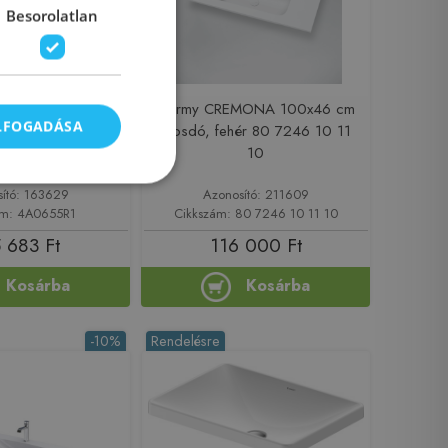
Besorolatlan
och Avento 55x44 cm
Marmy CREMONA 100x46 cm
ELFOGADÁSA
eépíthető mosdó
mosdó, fehér 80 7246 10 11
elülettel 4A06 55 R1
10
A0655R1)
sító: 163629
Azonosító: 211609
ám: 4A0655R1
Cikkszám: 80 7246 10 11 10
 683 Ft
116 000 Ft
Kosárba
Kosárba
-10%
Rendelésre