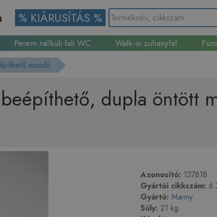
a
% KIÁRUSÍTÁS %
Perem nélküli fali WC
Walk-in zuhanyfal
Fürd
Gránit mosogató
áépíthető mosdó
eépíthető, dupla öntött 
Azonosító:
127818
Gyártói cikkszám:
6 
Gyártó:
Marmy
Súly:
21 kg