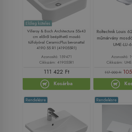
Előleg köteles
Villeroy & Boch Architectura 55x43
Roltechnik Louis 6
cm előlről beépíthető mosdó
műmárvány mosdó 
túlfolyóval CeramicPlus bevonattal
UME-LU-6
4190 55 R1 (419055R1)
Azonosító: 159471
Azonosító: 
Cikkszám: 419055R1
Cikkszám: UME
111 422 Ft
105
117 000 Ft
Kosárba
Ko
Rendelésre
Rendelésre