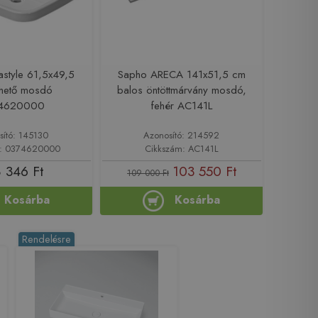
astyle 61,5x49,5
Sapho ARECA 141x51,5 cm
thető mosdó
balos öntöttmárvány mosdó,
4620000
fehér AC141L
sító: 145130
Azonosító: 214592
m: 0374620000
Cikkszám: AC141L
 346 Ft
103 550 Ft
109 000 Ft
Kosárba
Kosárba
Rendelésre