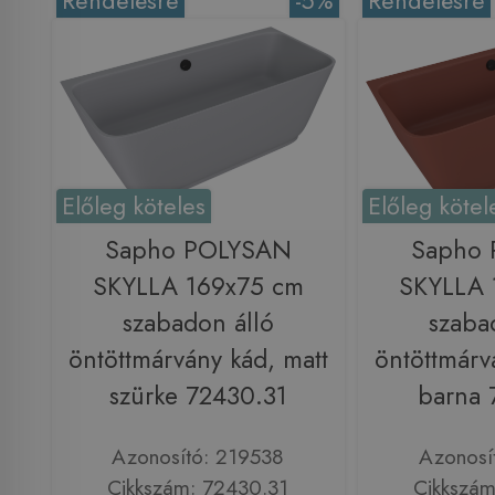
Rendelésre
-5%
Rendelésre
Előleg köteles
Előleg kötel
Sapho POLYSAN
Sapho
SKYLLA 169x75 cm
SKYLLA 
szabadon álló
szaba
öntöttmárvány kád, matt
öntöttmárv
szürke 72430.31
barna 
Azonosító: 219538
Azonosí
Cikkszám: 72430.31
Cikkszám