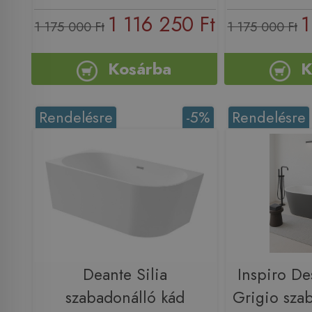
1 116 250 Ft
1
1 175 000 Ft
1 175 000 Ft
Kosárba
K
Rendelésre
-5%
Rendelésre
Deante Silia
Inspiro De
szabadonálló kád
Grigio sza