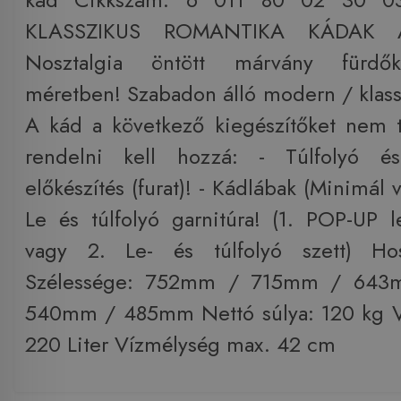
KLASSZIKUS ROMANTIKA KÁDAK A
Nosztalgia öntött márvány fürdő
méretben! Szabadon álló modern / klass
A kád a következő kiegészítőket nem t
rendelni kell hozzá: - Túlfolyó és
előkészítés (furat)! - Kádlábak (Minimál 
Le és túlfolyó garnitúra! (1. POP-UP le
vagy 2. Le- és túlfolyó szett) H
Szélessége: 752mm / 715mm / 643
540mm / 485mm Nettó súlya: 120 kg Ví
220 Liter Vízmélység max. 42 cm