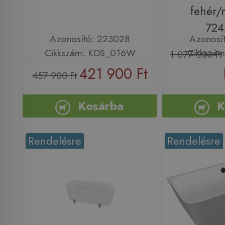
fehér/
724
Azonosító: 223028
Azonosí
Cikkszám: KDS_016W
Cikkszám
1 077 000 Ft
421 900 Ft
457 900 Ft
Kosárba
K
Rendelésre
Rendelésre