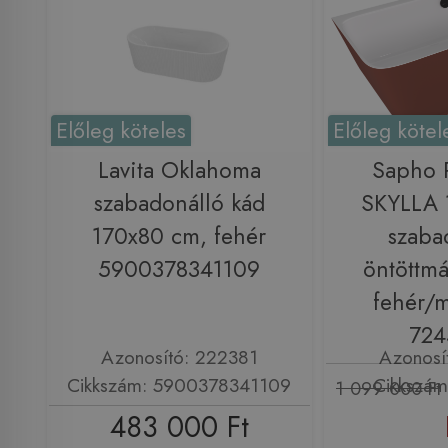
Előleg köteles
Előleg kötel
Lavita Oklahoma
Sapho
szabadonálló kád
SKYLLA 
170x80 cm, fehér
szaba
5900378341109
öntöttmá
fehér/m
724
Azonosító: 222381
Azonosí
Cikkszám: 5900378341109
Cikkszám
1 099 000 Ft
483 000 Ft