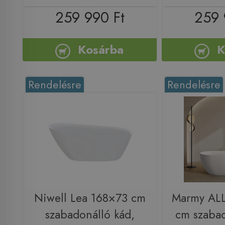
259 990 Ft
259 
Kosárba
K
Rendelésre
Rendelésre
Niwell Lea 168×73 cm
Marmy AL
szabadonálló kád,
cm szabad