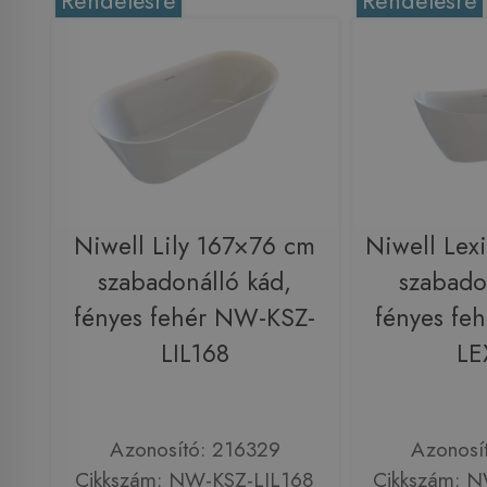
Rendelésre
Rendelésre
Niwell Lily 167×76 cm
Niwell Lex
szabadonálló kád,
szabado
fényes fehér NW-KSZ-
fényes fe
LIL168
LE
Azonosító: 216329
Azonosí
Cikkszám: NW-KSZ-LIL168
Cikkszám: 