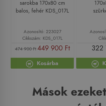
sarokba 170x80 cm
170x
balos, fehér KDS_017L
szürk
Azonosító: 223027
Azonosí
Cikkszám: KDS_017L
Cik
449 900 Ft
322 
474 900 Ft
Kosárba
K
Mások ezeket