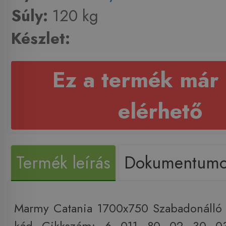
Súly:
120 kg
Készlet:
Ez a termék már
elérhető
Termék leírás
Dokumentum
Marmy Catania 1700x750 Szabadonálló 
kád Cikkszám: 6 011 80 02 30 0