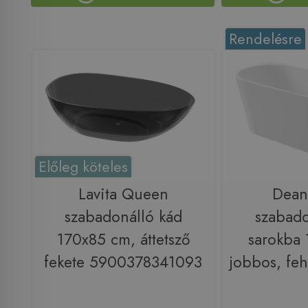
Rendelésre
Előleg köteles
Lavita Queen
Deant
szabadonálló kád
szabado
170x85 cm, áttetsző
sarokba
fekete 5900378341093
jobbos, fe