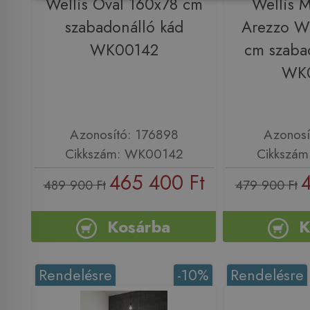
Wellis Oval 160x78 cm
Wellis 
szabadonálló kád
Arezzo W
WK00142
cm szaba
WK
Azonosító: 176898
Azonosí
Cikkszám: WK00142
Cikkszá
465 400 Ft
489 900 Ft
479 900 Ft
Kosárba
K
Rendelésre
-10%
Rendelésre