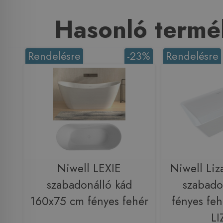
Hasonló termé
Rendelésre
-23%
Rendelésre
Niwell LEXIE
Niwell Li
szabadonálló kád
szabado
160x75 cm fényes fehér
fényes fe
LI