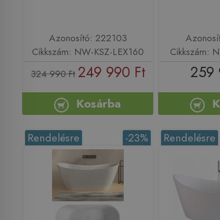
Azonosító: 222103
Azonosí
Cikkszám: NW-KSZ-LEX160
Cikkszám: 
249 990 Ft
259 
324 990 Ft
Kosárba
K
Rendelésre
-23%
Rendelésre