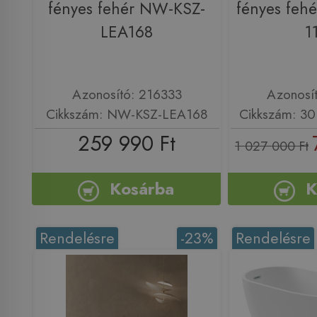
fényes fehér NW-KSZ-
fényes feh
LEA168
1
Azonosító: 216333
Azonosí
Cikkszám: NW-KSZ-LEA168
Cikkszám: 30
259 990 Ft
1 027 000 Ft
Kosárba
K
Rendelésre
-23%
Rendelésre