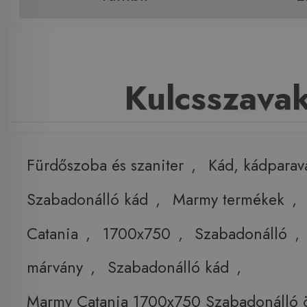
Kulcsszava
Fürdőszoba és szaniter
,
Kád, kádparav
Szabadonálló kád
,
Marmy termékek
,
Catania
,
1700x750
,
Szabadonálló
,
márvány
,
Szabadonálló kád
,
Marmy Catania 1700x750 Szabadonálló ö