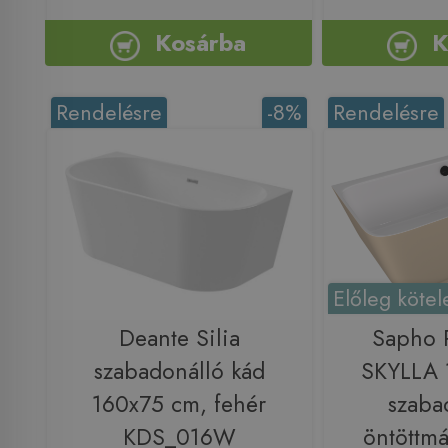
Kosárba
K
Rendelésre
-8%
Rendelésre
Előleg kötel
Deante Silia
Sapho
szabadonálló kád
SKYLLA 
160x75 cm, fehér
szaba
KDS_016W
öntöttmá