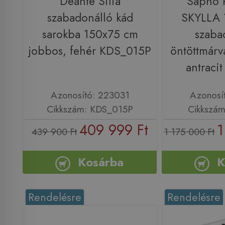
Deante Silia
Sapho
szabadonálló kád
SKYLLA 
sarokba 150x75 cm
szaba
jobbos, fehér KDS_015P
öntöttmárv
antraci
Azonosító: 223031
Azonosí
Cikkszám: KDS_015P
Cikkszám
409 999 Ft
1
439 900 Ft
1 175 000 Ft
Kosárba
K
Rendelésre
Rendelésre