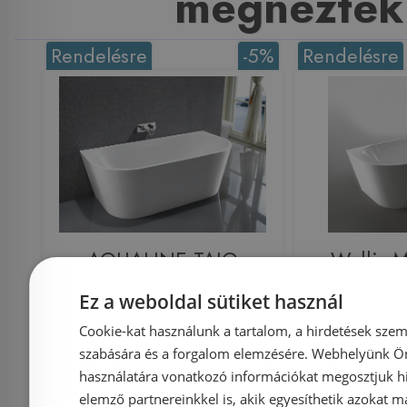
megnézték
Rendelésre
-5%
Rendelésre
AQUALINE TAJO
Wellis 
szabadonálló kád,
Calabria
Ez a weboldal sütiket használ
170x80cm, akril E1980
szabado
Cookie-kat használunk a tartalom, a hirdetések szem
WK
szabására és a forgalom elemzésére. Webhelyünk Ön 
használatára vonatkozó információkat megosztjuk hi
elemző partnereinkkel is, akik egyesíthetik azokat m