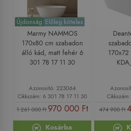
Újdonság
Előleg köteles
Marmy NAMMOS
Deant
170x80 cm szabadon
szabado
álló kád, matt fehér 6
170x72 
301 78 17 11 30
KDA
Azonosító: 223064
Azonosí
Cikkszám: 6 301 78 17 11 30
Cikkszám
970 000 Ft
4
1 261 000 Ft
474 900 Ft
Kosárba
K