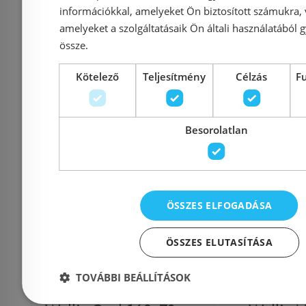
információkkal, amelyeket Ön biztosított számukra,
Azonosító: 177238
Azonosí
amelyeket a szolgáltatásaik Ön általi használatából g
Cikkszám: E1980
Cikkszá
össze.
284 050 Ft
299 000 Ft
469 900 Ft
Kötelező
Teljesítmény
Célzás
F
Kosárba
K
Besorolatlan
Rendelésre
-5%
Rendelésre
ÖSSZES ELFOGADÁSA
ÖSSZES ELUTASÍTÁSA
TOVÁBBI BEÁLLÍTÁSOK