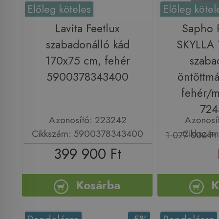
Előleg köteles
Előleg kötel
Lavita Feetlux
Sapho
szabadonálló kád
SKYLLA 
170x75 cm, fehér
szaba
5900378343400
öntöttmá
fehér/m
724
Azonosító: 223242
Azonosí
Cikkszám: 5900378343400
Cikkszám
1 077 000 Ft
399 900 Ft
Kosárba
K