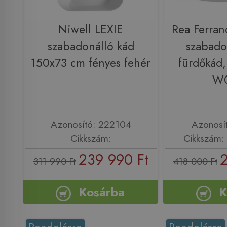
Niwell LEXIE
Rea Ferra
szabadonálló kád
szabadon
150x73 cm fényes fehér
fürdőkád,
W
Azonosító: 222104
Azonosí
Cikkszám:
Cikkszám
239 990 Ft
2
311 990 Ft
418 000 Ft
Kosárba
K