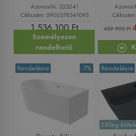
Azonosító: 223241
Azonosí
Cikkszám: 5900378341093
Cikkszám
1 536 100 Ft
439 900 Ft
Személyesen
K
rendelhető
Rendelésre
-7%
Rendelésre
Előleg kötel