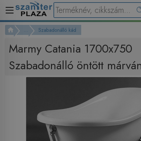
...
Szabadonálló kád
Marmy Catania 1700x750
Szabadonálló öntött márvá