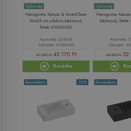
Újdonság
Újdonság
Hansgrohe Xanuia Q SmartClean
Hansgrohe Xanui
36x25 cm jobbos kézmosó,
kézmosó, fehé
fehér 61006450
Azonosító: 224836
Azonosító:
Cikkszám: 61006450
Cikkszám: 6
45 170 Ft
32 
47 547 Ft
40 885 Ft
Kosárba
Ko
Rendelésre
-10%
Rendelésre