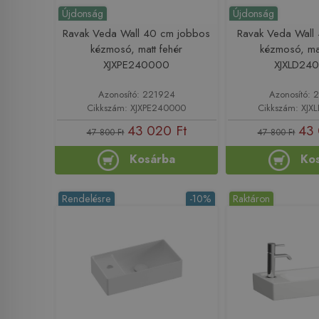
Újdonság
Újdonság
Ravak Veda Wall 40 cm jobbos
Ravak Veda Wall
kézmosó, matt fehér
kézmosó, mat
XJXPE240000
XJXLD24
Azonosító: 221924
Azonosító: 
Cikkszám: XJXPE240000
Cikkszám: XJ
43 020 Ft
43 
47 800 Ft
47 800 Ft
Kosárba
Ko
Rendelésre
-10%
Raktáron