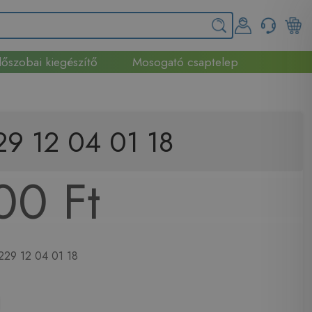
őszobai kiegészítő
Mosogató csaptelep
29 12 04 01 18
00 Ft
229 12 04 01 18