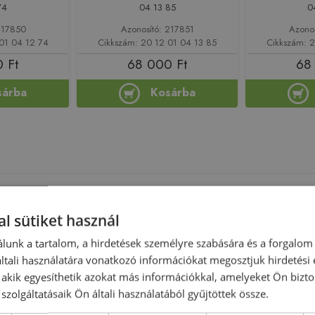
74
04 13 85
0
217850
Azonosító: 217851
Azono
01 04 12 74
Cikkszám: 20 12 01 04 13 85
Cikkszám: 
 Ft
68 000 Ft
68
sárba
Kosárba
-18%
Rendelésre
-18%
Rendelésre
l sütiket használ
lunk a tartalom, a hirdetések személyre szabására és a forgalom
tali használatára vonatkozó információkat megosztjuk hirdetési
, akik egyesíthetik azokat más információkkal, amelyeket Ön bizto
szolgáltatásaik Ön általi használatából gyűjtöttek össze.