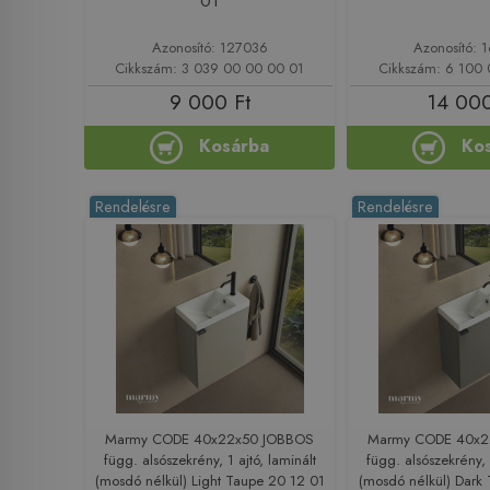
01
Azonosító: 127036
Azonosító: 
Cikkszám: 3 039 00 00 00 01
Cikkszám: 6 100 
9 000 Ft
14 000
Kosárba
Ko
Rendelésre
Rendelésre
Marmy CODE 40x22x50 JOBBOS
Marmy CODE 40x2
függ. alsószekrény, 1 ajtó, laminált
függ. alsószekrény, 
(mosdó nélkül) Light Taupe 20 12 01
(mosdó nélkül) Dark