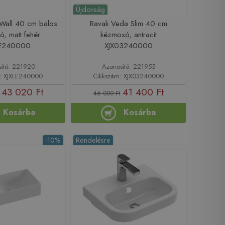
Újdonság
Wall 40 cm balos
Ravak Veda Slim 40 cm
, matt fehér
kézmosó, antracit
LE240000
XJX03240000
sító: 221920
Azonosító: 221955
: XJXLE240000
Cikkszám: XJX03240000
43 020 Ft
41 400 Ft
46 000 Ft
Kosárba
Kosárba
-10%
Rendelésre