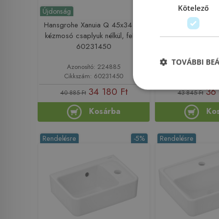
Kötelező
Újdonság
Újdonság
Hansgrohe Xanuia Q 45x34 cm
Hansgrohe Xanui
kézmosó csaplyuk nélkül, fehér
kézmosó csaplyuk 
60231450
60234
TOVÁBBI BE
Azonosító: 224885
Azonosító:
Cikkszám: 60231450
Cikkszám: 6
34 180 Ft
36 
40 885 Ft
43 845 Ft
Kosárba
Ko
Rendelésre
-5%
Rendelésre