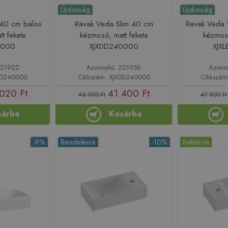
Újdonság
Újdonság
 40 cm balos
Ravak Veda Slim 40 cm
Ravak Veda 
t fekete
kézmosó, matt fekete
kézmosó
0000
XJX0D240000
XJX
221922
Azonosító: 221956
Azono
XLD240000
Cikkszám: XJX0D240000
Cikkszám
020 Ft
41 400 Ft
46 000 Ft
47 800 Ft
sárba
Kosárba
-8%
Rendelésre
-10%
Raktáron