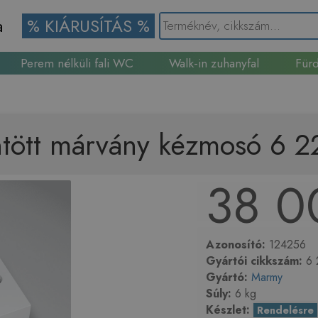
a
% KIÁRUSÍTÁS %
Perem nélküli fali WC
Walk-in zuhanyfal
Fürd
Gránit mosogató
tött márvány kézmosó 6 2
38 0
Azonosító:
124256
Gyártói cikkszám:
6 
Gyártó:
Marmy
Súly:
6 kg
Készlet:
Rendelésre