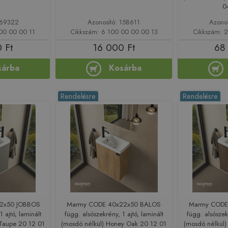
0
169322
Azonosító: 158611
Azono
00 00 00 11
Cikkszám: 6 100 00 00 00 13
Cikkszám: 
 Ft
16 000 Ft
68
sárba
Kosárba
Rendelésre
Rendelésre
2x50 JOBBOS
Marmy CODE 40x22x50 BALOS
Marmy CODE
1 ajtó, laminált
függ. alsószekrény, 1 ajtó, laminált
függ. alsószekr
 Taupe 20 12 01
(mosdó nélkül) Honey Oak 20 12 01
(mosdó nélkül