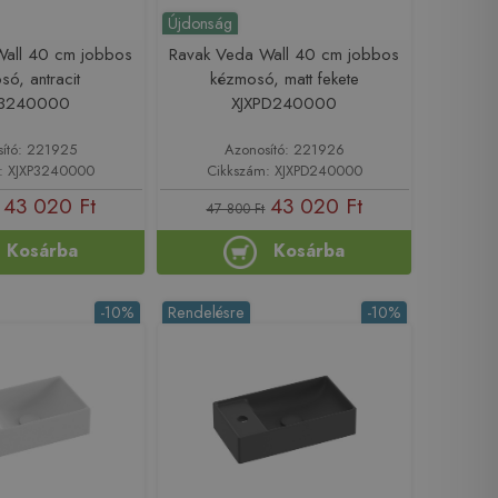
Újdonság
Wall 40 cm jobbos
Ravak Veda Wall 40 cm jobbos
ó, antracit
kézmosó, matt fekete
P3240000
XJXPD240000
sító: 221925
Azonosító: 221926
: XJXP3240000
Cikkszám: XJXPD240000
43 020 Ft
43 020 Ft
47 800 Ft
Kosárba
Kosárba
-10%
Rendelésre
-10%