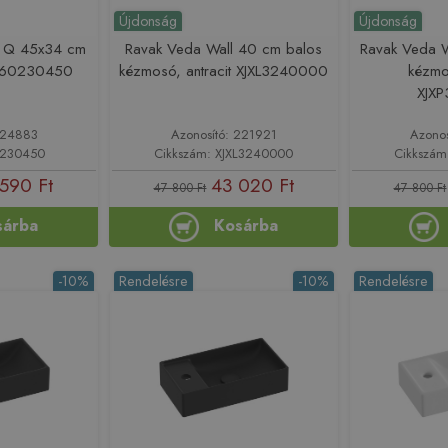
Újdonság
Újdonság
a Q 45x34 cm
Ravak Veda Wall 40 cm balos
Ravak Veda 
r 60230450
kézmosó, antracit XJXL3240000
kézmos
XJX
 224883
Azonosító: 221921
Azono
0230450
Cikkszám: XJXL3240000
Cikkszám
590 Ft
43 020 Ft
47 800 Ft
47 800 Ft
sárba
Kosárba
-10%
Rendelésre
-10%
Rendelésre