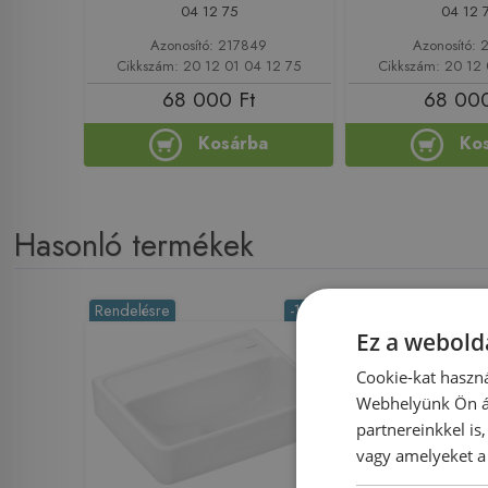
04 12 75
04 12 
Azonosító: 217849
Azonosító: 
Cikkszám: 20 12 01 04 12 75
Cikkszám: 20 12 
68 000 Ft
68 000
Kosárba
Ko
Hasonló termékek
Rendelésre
-16%
Rendelésre
Ez a webolda
Cookie-kat haszná
Webhelyünk Ön ál
partnereinkkel is
vagy amelyeket a 