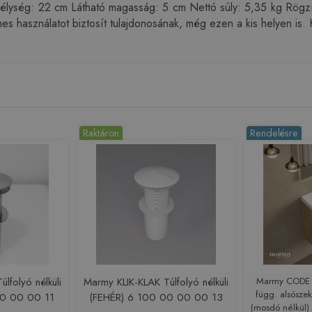
ység: 22 cm Látható magasság: 5 cm Nettó súly: 5,35 kg Rögzít
lmes használatot biztosít tulajdonosának, még ezen a kis helyen is
Raktáron
Rendelésre
lfolyó nélküli
Marmy KLIK-KLAK Túlfolyó nélküli
Marmy CODE
függ. alsószekr
0 00 00 11
(FEHÉR) 6 100 00 00 00 13
(mosdó nélkül