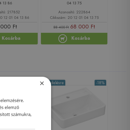
4 13 86
04 13 75
sító: 217852
Azonosító: 222864
20 12 01 04 13 86
Cikkszám: 20 12 01 04 13 75
 000 Ft
68 000 Ft
88 400 Ft
Kosárba
Kosárba
×
-18%
Rendelésre
-18%
 elemzésére.
 és elemző
sított számukra,