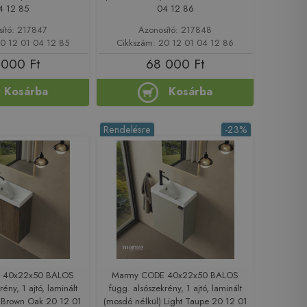
4 12 85
04 12 86
sító: 217847
Azonosító: 217848
20 12 01 04 12 85
Cikkszám: 20 12 01 04 12 86
 000 Ft
68 000 Ft
Kosárba
Kosárba
Rendelésre
-23%
 40x22x50 BALOS
Marmy CODE 40x22x50 BALOS
ény, 1 ajtó, laminált
függ. alsószekrény, 1 ajtó, laminált
) Brown Oak 20 12 01
(mosdó nélkül) Light Taupe 20 12 01