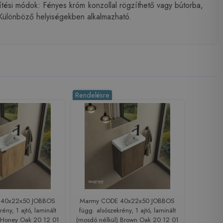
ési módok: Fényes króm konzollal rögzíthető vagy bútorba,
. Különböző helyiségekben alkalmazható.
Rendelésre
 40x22x50 JOBBOS
Marmy CODE 40x22x50 JOBBOS
ény, 1 ajtó, laminált
függ. alsószekrény, 1 ajtó, laminált
) Honey Oak 20 12 01
(mosdó nélkül) Brown Oak 20 12 01