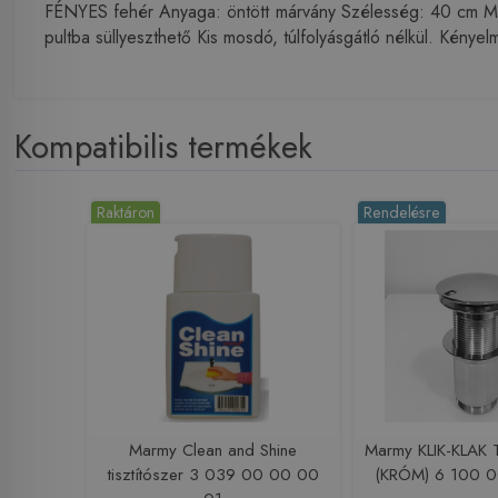
FÉNYES fehér Anyaga: öntött márvány Szélesség: 40 cm Mél
pultba süllyeszthető Kis mosdó, túlfolyásgátló nélkül. Kénye
Kompatibilis termékek
Raktáron
Rendelésre
Marmy Clean and Shine
Marmy KLIK-KLAK Tú
tisztítószer 3 039 00 00 00
(KRÓM) 6 100 0