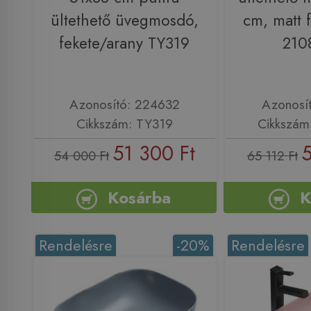
ültethető üvegmosdó,
cm, matt 
fekete/arany TY319
210
Azonosító: 224632
Azonosí
Cikkszám: TY319
Cikkszám
51 300 Ft
5
54 000 Ft
65 112 Ft
Kosárba
K
Rendelésre
-20%
Rendelésre