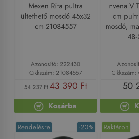
Mexen Rita pultra
Invena VI
ültethető mosdó 45x32
cm pultr
cm 21084557
mosdó, mat
48-
Azonosító: 222430
Azonosí
Cikkszám: 21084557
Cikkszám:
43 390 Ft
50 
54 237 Ft
Kosárba
K
Rendelésre
-20%
Raktáron