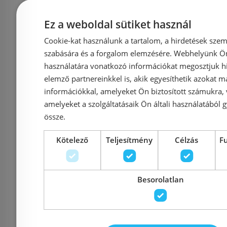
21084561
241
Ez a weboldal sütiket használ
Cookie-kat használunk a tartalom, a hirdetések szem
Azonosító: 222445
Azonosí
szabására és a forgalom elemzésére. Webhelyünk Ön 
Cikkszám: 21084561
Cikkszám
használatára vonatkozó információkat megosztjuk hi
45 890 Ft
elemző partnereinkkel is, akik egyesíthetik azokat m
57 362 Ft
58 862 Ft
információkkal, amelyeket Ön biztosított számukra,
amelyeket a szolgáltatásaik Ön általi használatából g
Kosárba
K
össze.
Kötelező
Teljesítmény
Célzás
F
Mások ezeket
Besorolatlan
megnézték