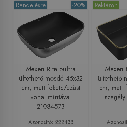
Rendelésre
-20%
Raktáron
Mexen Rita pultra
Mexen E
ültethető mosdó 45x32
ültethető
cm, matt fekete/ezüst
cm, matt 
vonal mintával
szegély
21084573
Azonosító: 222438
Azonosí