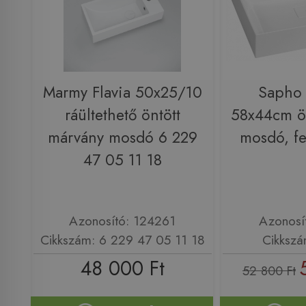
Marmy Flavia 50x25/10
Sapho
ráültethető öntött
58x44cm ö
márvány mosdó 6 229
mosdó, f
47 05 11 18
Azonosító: 124261
Azonosí
Cikkszám: 6 229 47 05 11 18
Cikksz
48 000 Ft
52 800 Ft