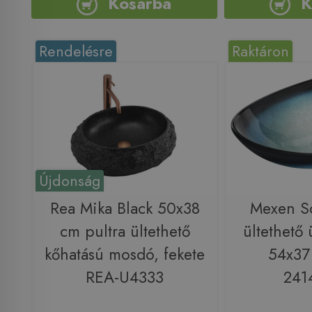
Kosárba
K
Rendelésre
Raktáron
Újdonság
Rea Mika Black 50x38
Mexen So
cm pultra ültethető
ültethető
kőhatású mosdó, fekete
54x37
REA-U4333
241