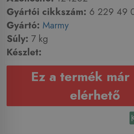
Gyártói cikkszám:
6 229 49 0
Gyártó:
Marmy
Súly:
7 kg
Készlet:
Ez a termék már
elérhető