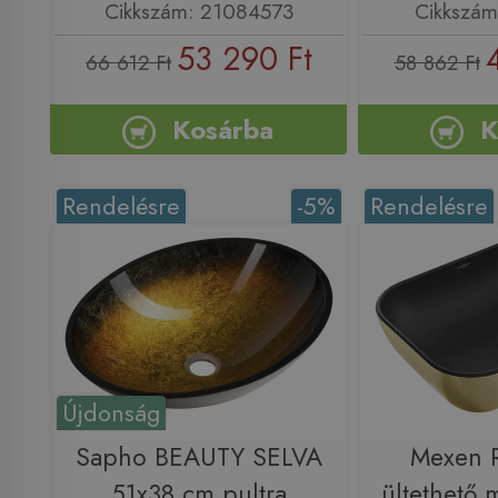
Cikkszám: 21084573
Cikkszám
53 290 Ft
66 612 Ft
58 862 Ft
Kosárba
K
Rendelésre
-5%
Rendelésre
Újdonság
Sapho BEAUTY SELVA
Mexen R
51x38 cm pultra
ültethető