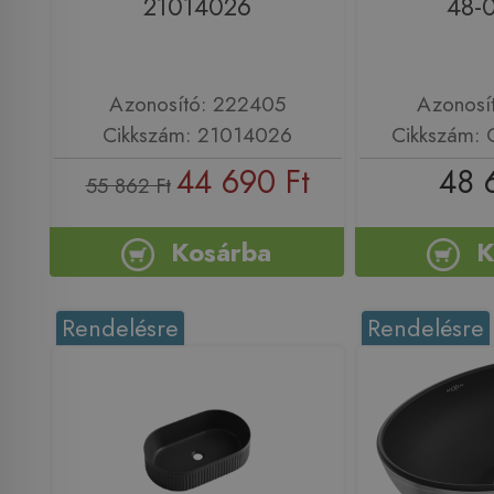
21014026
48-
Azonosító: 222405
Azonosí
Cikkszám: 21014026
Cikkszám:
44 690 Ft
48 
55 862 Ft
Kosárba
K
Rendelésre
Rendelésre