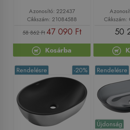
Azonosító: 222437
Azonosí
Cikkszám: 21084588
Cikkszám:
47 090 Ft
50 
58 862 Ft
Kosárba
K
Rendelésre
-20%
Rendelésre
Újdonság