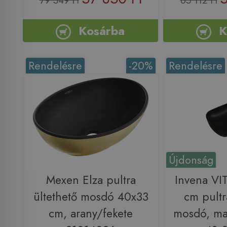
79 549 Ft
65 112 Ft
Kosárba
K
Rendelésre
-20%
Rendelésre
Újdonság
Mexen Elza pultra
Invena VI
ültethető mosdó 40x33
cm pultr
cm, arany/fekete
mosdó, mat