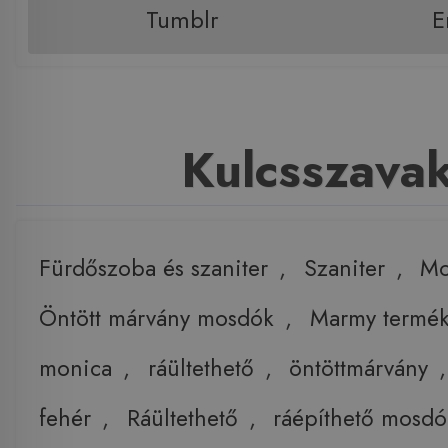
Tumblr
E
Kulcsszava
Fürdőszoba és szaniter
,
Szaniter
,
Mo
Öntött márvány mosdók
,
Marmy termé
monica
,
ráültethető
,
öntöttmárvány
fehér
,
Ráültethető
,
ráépíthető mosdó