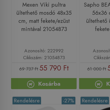
Mexen Viki pultra
Sapho BE
ültethető mosdó 48x35
56x36 
cm, matt fekete/ezüst
ültethető
mintával 21054873
feket
Azonosító: 222992
Azonosí
Cikkszám: 21054873
Cikkszá
55 790 Ft
69 737 Ft
61 000 Ft
Kosárba
K
Rendelésre
-27%
Rendelésre