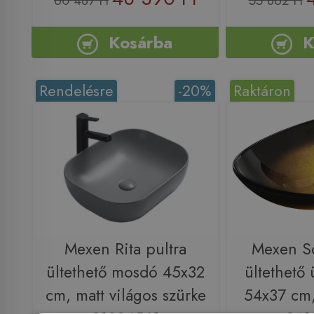
60 487 Ft
55 862 Ft
Kosárba
K
Rendelésre
-20%
Raktáron
Mexen Rita pultra
Mexen So
ültethető mosdó 45x32
ültethető
cm, matt világos szürke
54x37 cm,