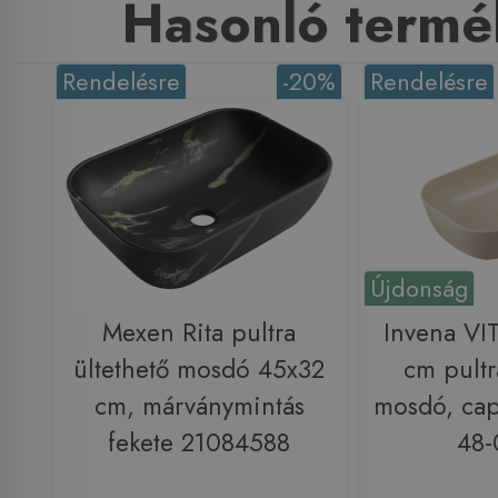
Hasonló termé
Rendelésre
-20%
Rendelésre
Újdonság
Mexen Rita pultra
Invena VI
ültethető mosdó 45x32
cm pultr
cm, márványmintás
mosdó, ca
fekete 21084588
48-