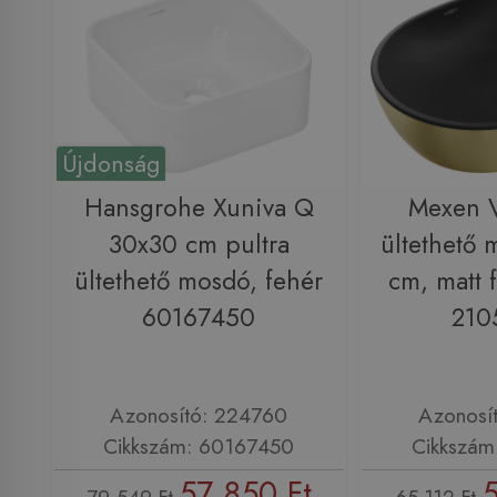
Újdonság
Hansgrohe Xuniva Q
Mexen V
30x30 cm pultra
ültethető
ültethető mosdó, fehér
cm, matt 
60167450
210
Azonosító: 224760
Azonosí
Cikkszám: 60167450
Cikkszám
57 850 Ft
5