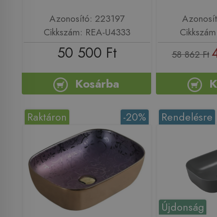
Azonosító: 223197
Azonosí
Cikkszám: REA-U4333
Cikkszám
50 500 Ft
58 862 Ft
Kosárba
K
Raktáron
-20%
Rendelésre
Újdonság