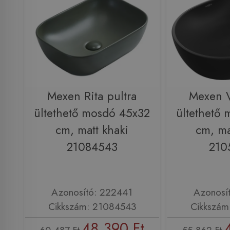
Mexen Rita pultra
Mexen V
ültethető mosdó 45x32
ültethető
cm, matt khaki
cm, ma
21084543
210
Azonosító: 222441
Azonosí
Cikkszám: 21084543
Cikkszám
48 390 Ft