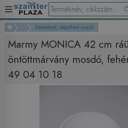
...
Ráültethető, ráépíthető mosdó
Marmy MONICA 42 cm ráül
öntöttmárvány mosdó, fehé
49 04 10 18