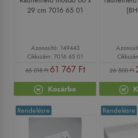
Ráültethető mosdó 66 x
ráültethet
29 cm 7016 65 01
(BH
Azonosító: 149443
Azonosí
Cikkszám: 7016 65 01
Cikkszá
61 767 Ft
65 018 Ft
26 500 Ft
Kosárba
K
Rendelésre
Rendelésre