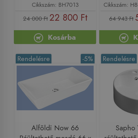
Cikkszám: BH7013
Cikkszám: H
22 800 Ft
24 000 Ft
64 943 Ft
Kosárba
K
Rendelésre
-5%
Rendelésre
Alföldi Now 66
Sapho