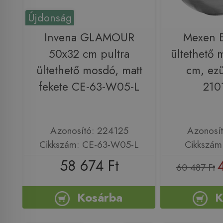
Újdonság
Invena GLAMOUR
Mexen E
50x32 cm pultra
ültethető
ültethető mosdó, matt
cm, ezü
fekete CE-63-W05-L
210
Azonosító: 224125
Azonosí
Cikkszám: CE-63-W05-L
Cikkszám
58 674 Ft
60 487 Ft
Kosárba
K