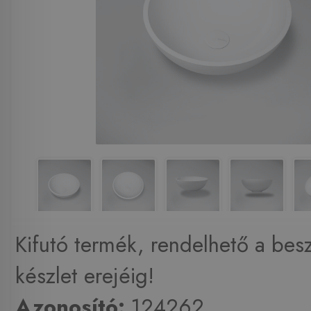
Kifutó termék, rendelhető a beszá
készlet erejéig!
Azonosító:
124262