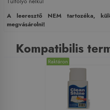
Túlfolyó nélkül
A leeresztő NEM tartozéka, kül
megvásárolni!
Kompatibilis te
Raktáron