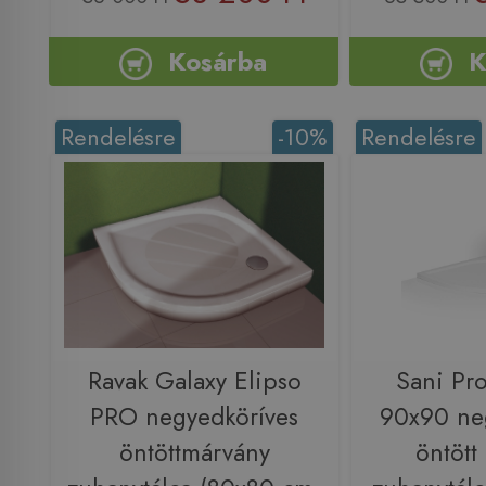
Kosárba
K
Rendelésre
-10%
Rendelésre
Ravak Galaxy Elipso
Sani Pr
PRO negyedköríves
90x90 ne
öntöttmárvány
öntött