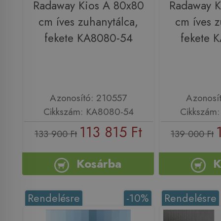
Radaway Kios A 80x80
Radaway K
cm íves zuhanytálca,
cm íves z
fekete KA8080-54
fekete 
Azonosító: 210557
Azonosí
Cikkszám: KA8080-54
Cikkszám
113 815 Ft
133 900 Ft
139 000 Ft
Kosárba
K
Rendelésre
-10%
Rendelésre