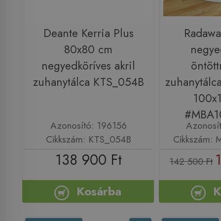
Deante Kerria Plus
Radawa
80x80 cm
negye
negyedköríves akril
öntöt
zuhanytálca KTS_054B
zuhanytálca
100x
#MBA10
Azonosító: 196156
Azonosí
Cikkszám: KTS_054B
Cikkszám: 
138 900 Ft
142 500 Ft
Kosárba
K