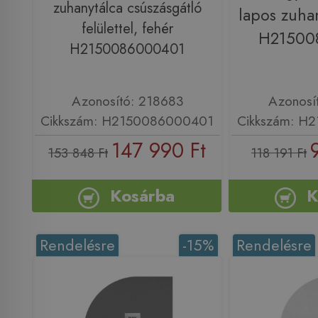
zuhanytálca csúszásgátló
lapos zuhan
felülettel, fehér
H21500
H2150086000401
Azonosító: 218683
Azonosí
Cikkszám: H2150086000401
Cikkszám: H
147 990 Ft
153 848 Ft
118 191 Ft
Kosárba
K
Rendelésre
-15%
Rendelésre