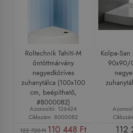
Roltechnik Tahiti-M
Kolpa-San 
öntöttmárvány
90x90/O
negyedköríves
negye
zuhanytálca (100x100
zuhanytá
cm, beépíthető,
#8000082)
Azonosító: 126424
Azonosí
Cikkszám: 8000082
Cikkszá
110 448 Ft
112 
122 720 Ft