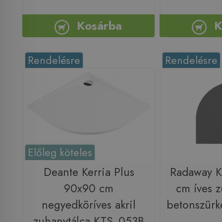
Kosárba
K
Rendelésre
Rendelésre
Előleg köteles
Deante Kerria Plus
Radaway K
90x90 cm
cm íves z
negyedköríves akril
betonszür
zuhanytálca KTS_053B