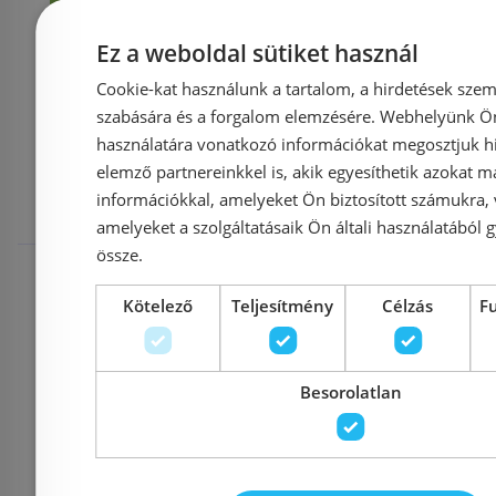
Ez a weboldal sütiket használ
Cookie-kat használunk a tartalom, a hirdetések szem
Mások ezeket
szabására és a forgalom elemzésére. Webhelyünk Ön 
használatára vonatkozó információkat megosztjuk hi
elemző partnereinkkel is, akik egyesíthetik azokat m
megnézték
információkkal, amelyeket Ön biztosított számukra,
amelyeket a szolgáltatásaik Ön általi használatából g
össze.
Rendelésre
-10%
Rendelésre
Kötelező
Teljesítmény
Célzás
F
Besorolatlan