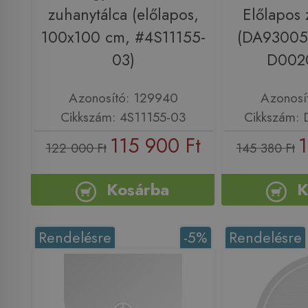
zuhanytálca (előlapos,
Előlapos 
100x100 cm, #4S11155-
(DA9300
03)
D002
Azonosító: 129940
Azonosí
Cikkszám: 4S11155-03
Cikkszám:
115 900 Ft
1
122 000 Ft
145 380 Ft
Kosárba
K
Rendelésre
-5%
Rendelésre