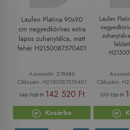
Laufen Platina 90x90
Laufen Plat
negyedkörív
cm negyedköríves extra
zuhanytálca
lapos zuhanytálca, matt
felület
fehér H2150087570401
H21500
Azonosító: 218686
Azonosí
Cikkszám: H2150087570401
Cikkszám: H
142 520 Ft
1
148 768 Ft
177 136 Ft
Kosárba
K