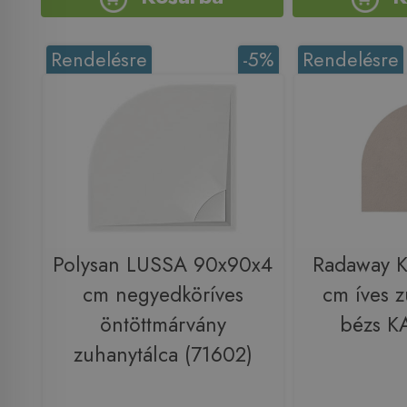
Rendelésre
-5%
Rendelésre
Polysan LUSSA 90x90x4
Radaway K
cm negyedköríves
cm íves z
öntöttmárvány
bézs K
zuhanytálca (71602)