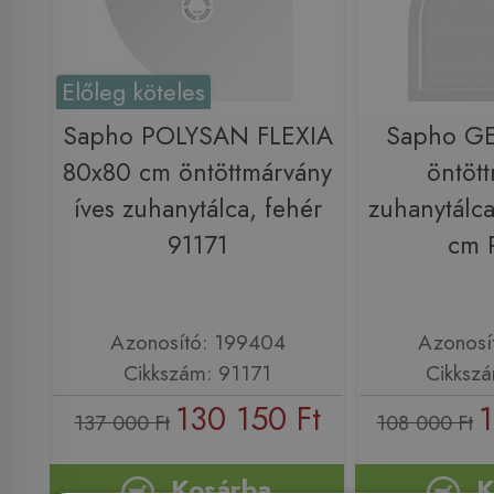
Előleg köteles
Sapho POLYSAN FLEXIA
Sapho G
80x80 cm öntöttmárvány
öntöt
íves zuhanytálca, fehér
zuhanytálc
91171
cm 
Azonosító: 199404
Azonosí
Cikkszám: 91171
Cikksz
130 150 Ft
1
137 000 Ft
108 000 Ft
Kosárba
K