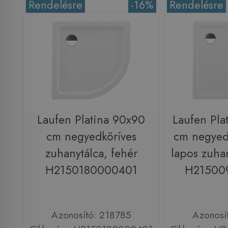
Rendelésre
-16%
Rendelésre
Laufen Platina 90x90
Laufen Pla
cm negyedköríves
cm negyedk
zuhanytálca, fehér
lapos zuhan
H2150180000401
H21500
Azonosító: 218785
Azonosí