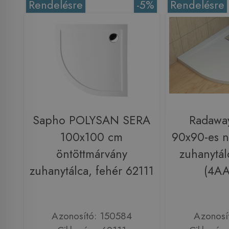
Rendelésre
-5%
Rendelésre
Sapho POLYSAN SERA
Radawa
100x100 cm
90x90-es n
öntöttmárvány
zuhanytál
zuhanytálca, fehér 62111
(4AA
Azonosító: 150584
Azonosí