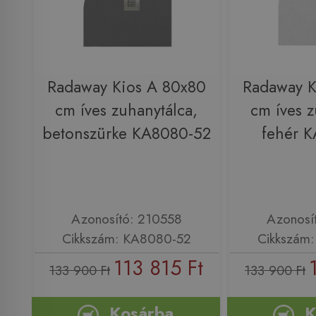
Radaway Kios A 80x80
Radaway K
cm íves zuhanytálca,
cm íves z
betonszürke KA8080-52
fehér 
Azonosító: 210558
Azonosí
Cikkszám: KA8080-52
Cikkszám
113 815 Ft
133 900 Ft
133 900 Ft
Kosárba
K