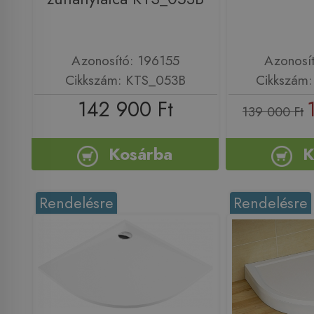
Azonosító: 196155
Azonosí
Cikkszám: KTS_053B
Cikkszám
142 900 Ft
139 000 Ft
Kosárba
K
Rendelésre
Rendelésre