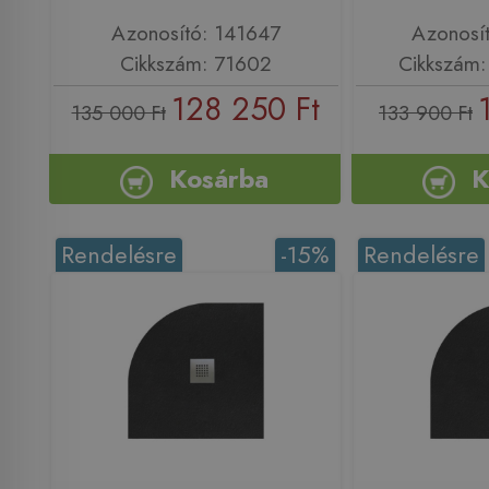
Azonosító: 141647
Azonosí
Cikkszám: 71602
Cikkszám
128 250 Ft
135 000 Ft
133 900 Ft
Kosárba
K
Rendelésre
-15%
Rendelésre