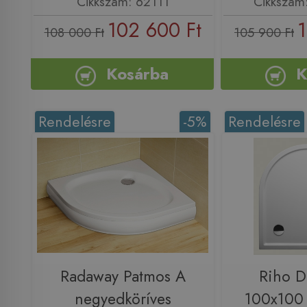
Cikkszám: 62111
Cikkszám
102 600 Ft
1
108 000 Ft
105 900 Ft
Kosárba
K
Rendelésre
-5%
Rendelésre
Radaway Patmos A
Riho D
negyedköríves
100x100