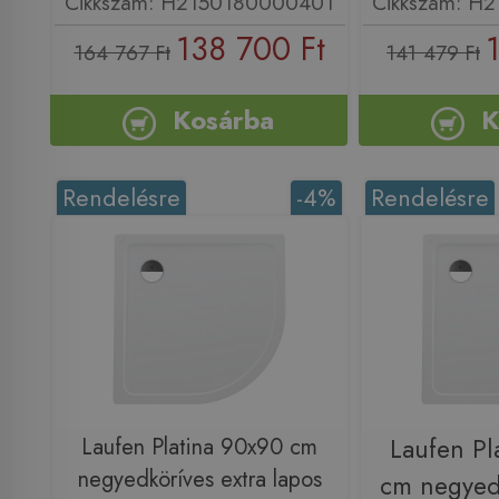
Cikkszám: H2150180000401
Cikkszám: H
138 700 Ft
164 767 Ft
141 479 Ft
Kosárba
K
Rendelésre
-4%
Rendelésre
Laufen Platina 90x90 cm
Laufen Pl
negyedköríves extra lapos
cm negyedk