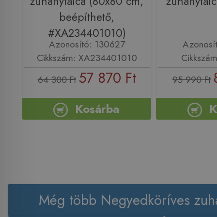
zuhanytálca (80x80 cm,
zuhanytál
beépíthető,
#XA234401010)
Azonosító: 130627
Azonosí
Cikkszám: XA234401010
Cikkszá
57 870 Ft
64 300 Ft
95 990 Ft
Kosárba
K
Még több Negyedköríves zuha