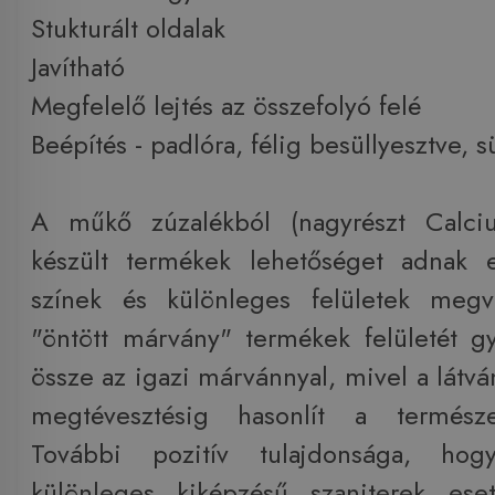
Stukturált oldalak
Javítható
Megfelelő lejtés az összefolyó felé
Beépítés - padlóra, félig besüllyesztve, s
A műkő zúzalékból (nagyrészt Calciu
készült termékek lehetőséget adnak 
színek és különleges felületek megva
"öntött márvány" termékek felületét gy
össze az igazi márvánnyal, mivel a látvá
megtévesztésig hasonlít a természe
További pozitív tulajdonsága, hog
különleges kiképzésű szaniterek es