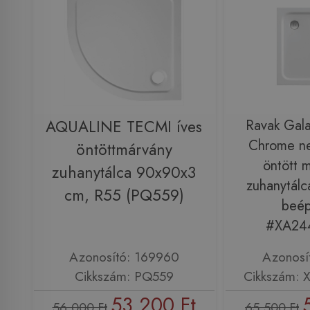
AQUALINE TECMI íves
Ravak Gala
Chrome ne
öntöttmárvány
öntött 
zuhanytálca 90x90x3
zuhanytálc
cm, R55 (PQ559)
beép
#XA24
Azonosító: 169960
Azonosí
Cikkszám: PQ559
Cikkszám:
53 200 Ft
56 000 Ft
65 500 Ft