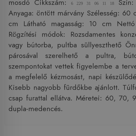
mosdó Cikkszám:
Szín:
6 229 31 06 11 18
Anyaga: öntött márvány Szélesség: 60
cm Látható magasság: 10 cm Nettó 
Rögzítési módok: Rozsdamentes konzol
vagy bútorba, pultba süllyeszthető Ö
párosával szerelhető a pultra, bút
szempontokat vettek figyelembe a terv
a megfelelő kézmosást, napi készülődés
Kisebb nagyobb fürdőkbe ajánlott. Túlfo
csap furattal ellátva. Méretei: 60, 70,
dupla-medencés.