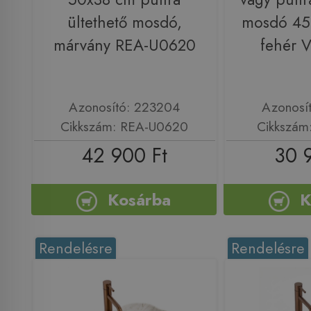
ültethető mosdó,
mosdó 45
márvány REA-U0620
fehér 
Azonosító: 223204
Azonosí
Cikkszám: REA-U0620
Cikkszám
42 900 Ft
30 
Kosárba
K
Rendelésre
Rendelésre