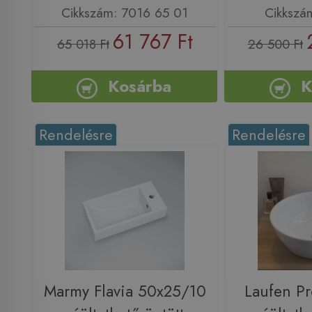
Cikkszám: 7016 65 01
Cikkszá
61 767 Ft
65 018 Ft
26 500 Ft
Kosárba
K
Rendelésre
Rendelésre
Marmy Flavia 50x25/10
Laufen P