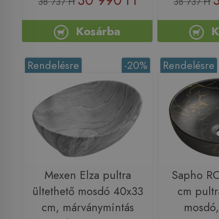
38 737 Ft
38 737 Ft
Kosárba
K
Rendelésre
-20%
Rendelésre
Mexen Elza pultra
Sapho R
ültethető mosdó 40x33
cm pultr
cm, márványmintás
mosdó,