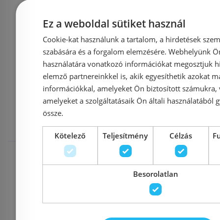
39 800 Ft
Ez a weboldal sütiket használ
Kosárba
K
Cookie-kat használunk a tartalom, a hirdetések szem
szabására és a forgalom elemzésére. Webhelyünk Ön 
használatára vonatkozó információkat megosztjuk hi
elemző partnereinkkel is, akik egyesíthetik azokat m
Mások ezeket
információkkal, amelyeket Ön biztosított számukra,
amelyeket a szolgáltatásaik Ön általi használatából g
megnézték
össze.
Kötelező
Teljesítmény
Célzás
F
Rendelésre
-5%
Rendelésre
Besorolatlan