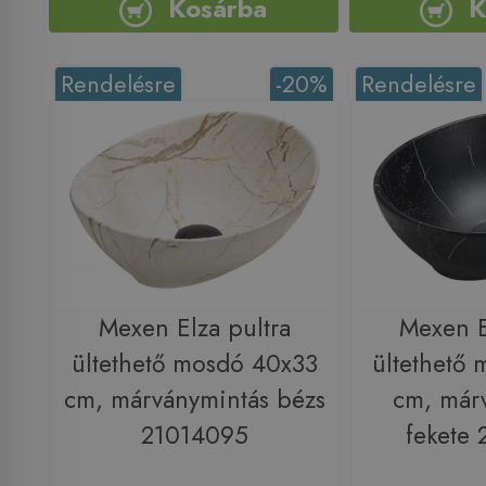
Kosárba
K
Rendelésre
-20%
Rendelésre
Mexen Elza pultra
Mexen E
ültethető mosdó 40x33
ültethető
cm, márványmintás bézs
cm, már
21014095
fekete