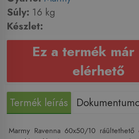
Súly:
16 kg
Készlet:
Ez a termék már
elérhető
Termék leírás
Dokumentum
Marmy Ravenna 60x50/10 ráültethető 