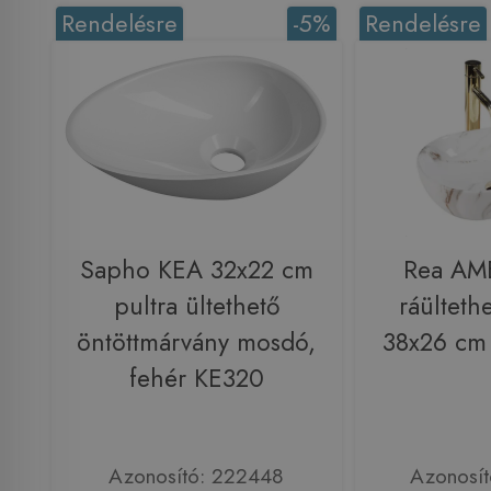
Rendelésre
-5%
Rendelésre
Sapho KEA 32x22 cm
Rea AM
pultra ültethető
ráülteth
öntöttmárvány mosdó,
38x26 cm
fehér KE320
Azonosító: 222448
Azonosí