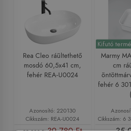
Kifutó term
Rea Cleo ráültethető
Marmy M
mosdó 60,5x41 cm,
cm ráü
fehér REA-U0024
öntöttmár
fehér 6 30
Azonosító: 220130
Azonosí
Cikkszám: REA-U0024
Cikkszám: 6 
39 780 Ft
35 