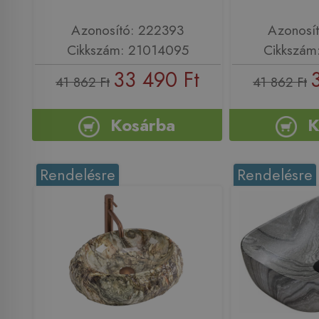
Azonosító: 222393
Azonosí
Cikkszám: 21014095
Cikkszám
33 490 Ft
41 862 Ft
41 862 Ft
Kosárba
K
Rendelésre
Rendelésre