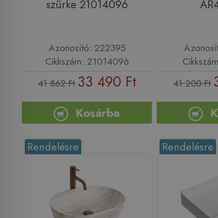
szürke 21014096
AR
Azonosító: 222395
Azonosí
Cikkszám: 21014096
Cikkszá
33 490 Ft
41 862 Ft
41 200 Ft
Kosárba
K
Rendelésre
Rendelésre