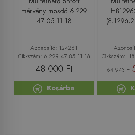
ráültethető öntött
ráültet
márvány mosdó 6 229
H81296
47 05 11 18
(8.1296.2
Azonosító: 124261
Azonosí
Cikkszám: 6 229 47 05 11 18
Cikkszám: H
48 000 Ft
64 943 Ft
Kosárba
K