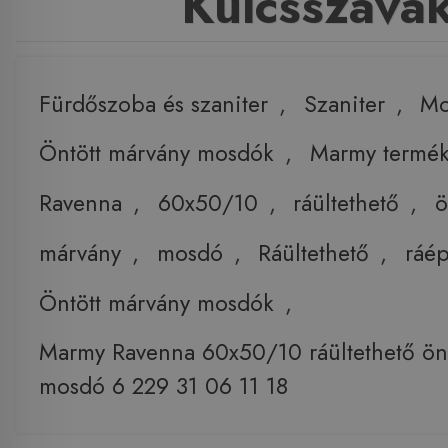
Kulcsszava
Fürdőszoba és szaniter
,
Szaniter
,
Mo
Öntött márvány mosdók
,
Marmy termé
Ravenna
,
60x50/10
,
ráültethető
,
ö
márvány
,
mosdó
,
Ráültethető
,
ráé
Öntött márvány mosdók
,
Marmy Ravenna 60x50/10 ráültethető ön
mosdó 6 229 31 06 11 18