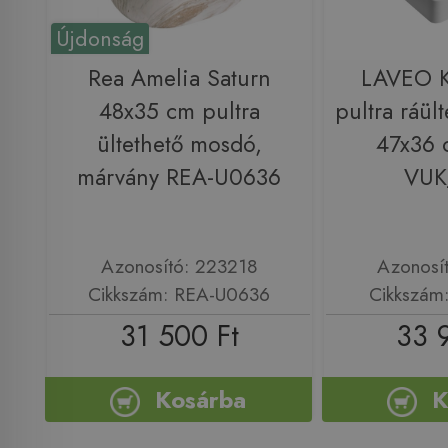
Újdonság
Rea Amelia Saturn
LAVEO 
48x35 cm pultra
pultra ráül
ültethető mosdó,
47x36 
márvány REA-U0636
VUK
Azonosító: 223218
Azonosí
Cikkszám: REA-U0636
Cikkszám
31 500 Ft
33 
Kosárba
K