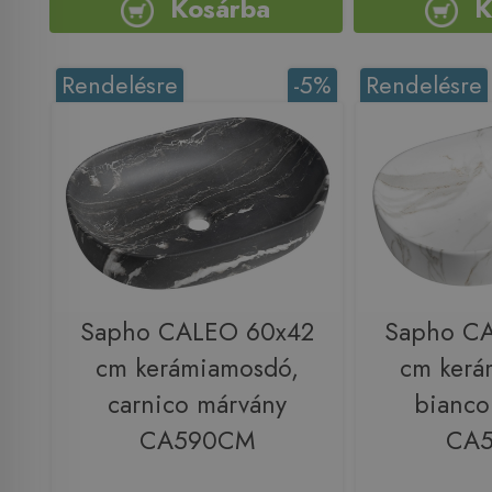
Kosárba
K
Rendelésre
-5%
Rendelésre
Sapho CALEO 60x42
Sapho C
cm kerámiamosdó,
cm kerá
carnico márvány
bianco
CA590CM
CA