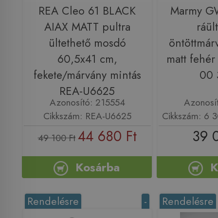
REA Cleo 61 BLACK
Marmy G
AIAX MATT pultra
ráül
ültethető mosdó
öntöttmár
60,5x41 cm,
matt fehér
fekete/márvány mintás
00 
REA-U6625
Azonosító: 215554
Azonosí
Cikkszám: REA-U6625
Cikkszám: 6 
44 680 Ft
39 
49 100 Ft
Kosárba
K
Rendelésre
-
Rendelésre