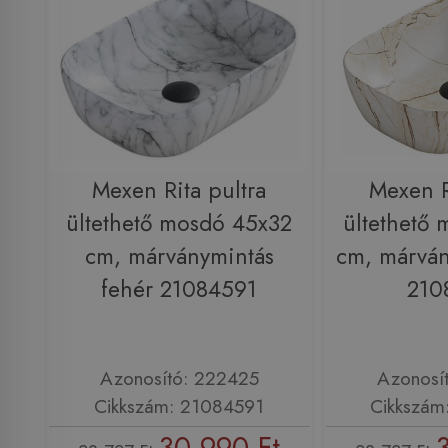
Mexen Rita pultra
Mexen R
ültethető mosdó 45x32
ültethető
cm, márványmintás
cm, márván
fehér 21084591
210
Azonosító: 222425
Azonosí
Cikkszám: 21084591
Cikkszám
30 990 Ft