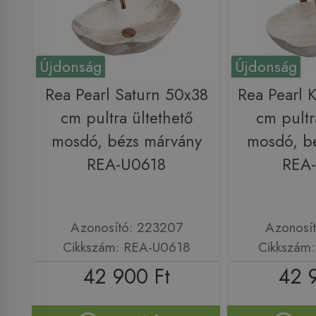
Újdonság
Újdonság
Rea Pearl Saturn 50x38
Rea Pearl K
cm pultra ültethető
cm pultr
mosdó, bézs márvány
mosdó, b
REA-U0618
REA
Azonosító: 223207
Azonosí
Cikkszám: REA-U0618
Cikkszám
42 900 Ft
42 