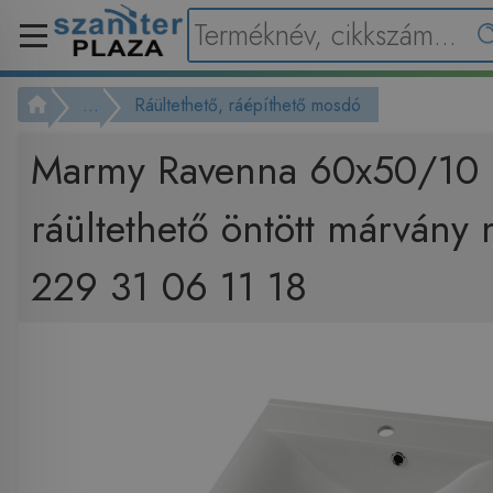
...
Ráültethető, ráépíthető mosdó
Marmy Ravenna 60x50/10
ráültethető öntött márvány
229 31 06 11 18