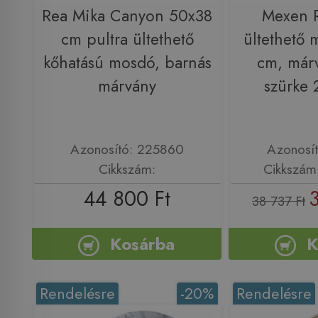
Rea Mika Canyon 50x38
Mexen R
cm pultra ültethető
ültethető
kőhatású mosdó, barnás
cm, már
márvány
szürke
Azonosító: 225860
Azonosí
Cikkszám:
Cikkszám
44 800 Ft
38 737 Ft
Kosárba
K
Rendelésre
-20%
Rendelésre