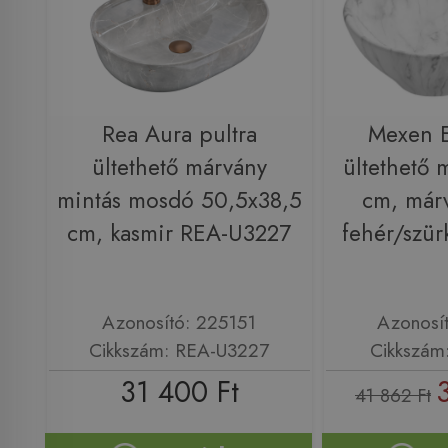
Rea Aura pultra
Mexen E
ültethető márvány
ültethető
mintás mosdó 50,5x38,5
cm, már
cm, kasmir REA-U3227
fehér/szü
Azonosító: 225151
Azonosí
Cikkszám: REA-U3227
Cikkszám
31 400 Ft
41 862 Ft