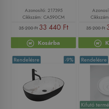
Azonosító: 217395
Azonosí
Cikkszám: CA590CM
Cikkszá
33 440 Ft
35 200 Ft
35 200 Ft
Kosárba
K
Rendelésre
-9%
Rendelésre
Kifutó term