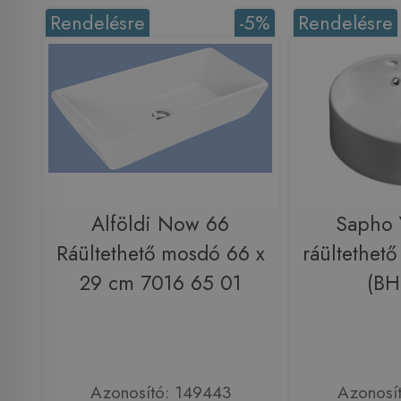
Rendelésre
-5%
Rendelésre
Alföldi Now 66
Sapho
Ráültethető mosdó 66 x
ráültethet
29 cm 7016 65 01
(BH
Azonosító: 149443
Azonosí