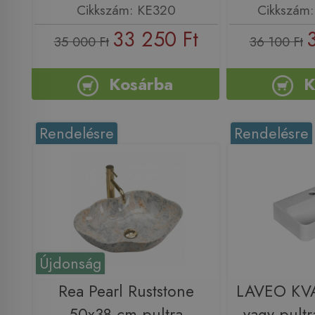
Cikkszám: KE320
Cikkszám
33 250 Ft
35 000 Ft
36 100 Ft
Kosárba
K
Rendelésre
Rendelésre
Újdonság
Rea Pearl Ruststone
LAVEO KVA
50x38 cm pultra
vagy pultr