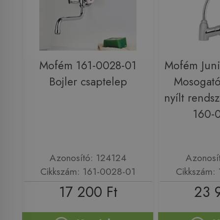
Mofém 161-0028-01
Mofém Juni
Bojler csaptelep
Mosogató
nyílt rends
160-
Azonosító: 124124
Azonosí
Cikkszám: 161-0028-01
Cikkszám:
17 200 Ft
23 