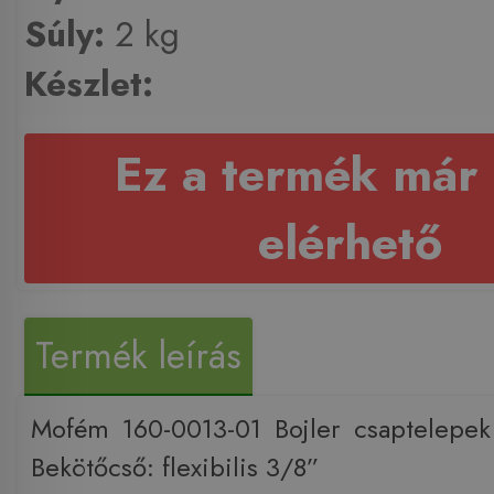
Súly:
2 kg
Készlet:
Ez a termék már
elérhető
Termék leírás
Mofém 160-0013-01 Bojler csaptelepek
Bekötőcső: flexibilis 3/8”