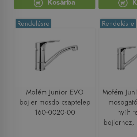
Kosárba
K
Rendelésre
Rendelésre
Mofém Junior EVO
Mofém Juni
bojler mosdo csaptelep
mosogató
160-0020-00
nyilt 
bojlerhez,