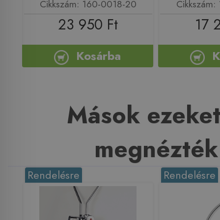
Cikkszám: 160-0018-20
Cikkszám:
23 950 Ft
17 
Kosárba
K
Mások ezeket
megnézték
Rendelésre
Rendelésre