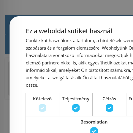
Még több Speciális csapt
Ez a weboldal sütiket használ
Cookie-kat használunk a tartalom, a hirdetések szem
Mofém termékek
Ter
szabására és a forgalom elemzésére. Webhelyünk Ön 
használatára vonatkozó információkat megosztjuk hi
elemző partnereinkkel is, akik egyesíthetik azokat m
Facebook
Twitter
Pinterest
Reddi
információkkal, amelyeket Ön biztosított számukra,
amelyeket a szolgáltatásaik Ön általi használatából g
Tumblr
E
össze.
Kötelező
Teljesítmény
Célzás
F
Besorolatlan
Kulcsszava