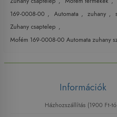
Zuhany csaptelep
,
Mofém termékek
,
169-0008-00
,
Automata
,
zuhany
,
Zuhany csaptelep
,
Mofém 169-0008-00 Automata zuhany s
Információk
Házhozszállítás (1900 Ft-tó