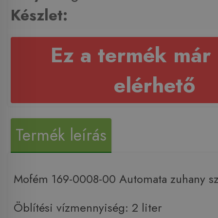
Készlet:
Ez a termék már
elérhető
Termék leírás
Mofém 169-0008-00 Automata zuhany s
Öblítési vízmennyiség: 2 liter