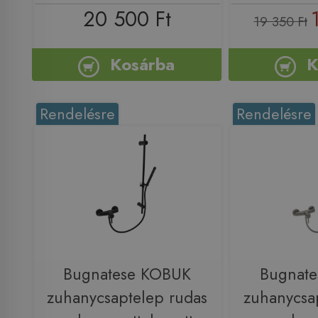
20 500 Ft
19 350 Ft
Kosárba
K
Rendelésre
Rendelésre
Bugnatese KOBUK
Bugnat
zuhanycsaptelep rudas
zuhanycsa