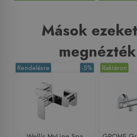
Mások ezeket
megnézték
Rendelésre
-5%
Raktáron
Wellis MyLine Spa
GROHE Gr