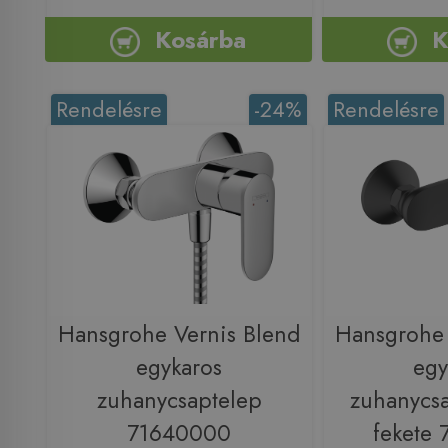
Kosárba
K
Rendelésre
-24%
Rendelésre
Hansgrohe Vernis Blend
Hansgrohe 
egykaros
egy
zuhanycsaptelep
zuhanycsa
71640000
fekete