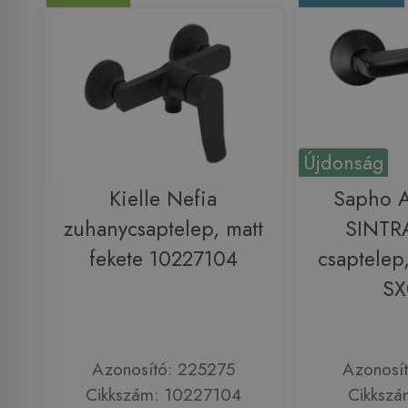
Újdonság
Kielle Nefia
Sapho 
zuhanycsaptelep, matt
SINTR
fekete 10227104
csaptelep,
SX
Azonosító: 225275
Azonosí
Cikkszám: 10227104
Cikkszá