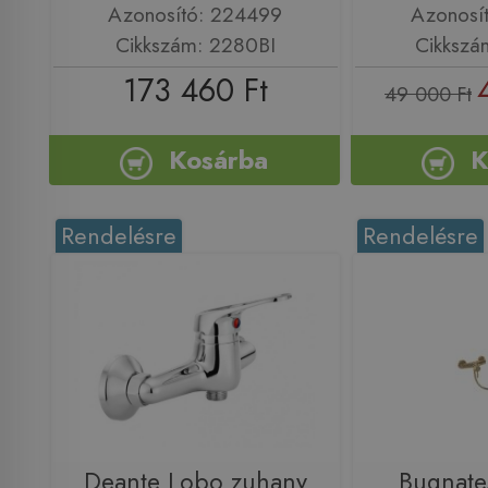
Azonosító: 224499
Azonosí
Cikkszám: 2280BI
Cikkszá
173 460 Ft
49 000 Ft
Kosárba
K
Rendelésre
Rendelésre
Deante Lobo zuhany
Bugnat