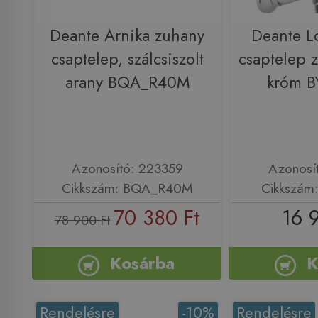
Deante Arnika zuhany
Deante L
csaptelep, szálcsiszolt
csaptelep z
arany BQA_R40M
króm 
Azonosító: 223359
Azonosí
Cikkszám: BQA_R40M
Cikkszám
70 380 Ft
16 
78 900 Ft
Kosárba
K
Rendelésre
-10%
Rendelésre