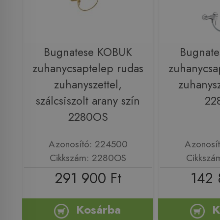
Bugnatese KOBUK
Bugnat
zuhanycsaptelep rudas
zuhanycsa
zuhanyszettel,
zuhanysz
szálcsiszolt arany szín
22
2280OS
Azonosító: 224500
Azonosí
Cikkszám: 2280OS
Cikkszá
291 900 Ft
142 
Kosárba
K