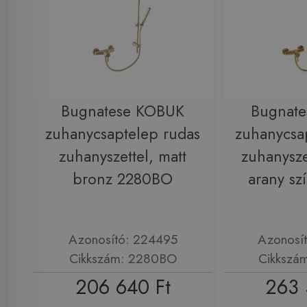
Bugnatese KOBUK
Bugnat
zuhanycsaptelep rudas
zuhanycsa
zuhanyszettel, matt
zuhanysze
bronz 2280BO
arany s
Azonosító: 224495
Azonosí
Cikkszám: 2280BO
Cikkszá
206 640 Ft
263 