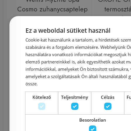
Cosmo zuhanycsaptelep
termoszt
ACS0206
csaptele
Ez a weboldal sütiket használ
Cookie-kat használunk a tartalom, a hirdetések szem
szabására és a forgalom elemzésére. Webhelyünk Ön 
Azonosító: 165845
Azonosí
használatára vonatkozó információkat megosztjuk hi
elemző partnereinkkel is, akik egyesíthetik azokat m
Cikkszám: ACS0206
Cikkszám
információkkal, amelyeket Ön biztosított számukra,
42 650 Ft
44 900 Ft
46 900 Ft
amelyeket a szolgáltatásaik Ön általi használatából g
össze.
Kosárba
K
Kötelező
Teljesítmény
Célzás
F
Raktáron
-15%
Raktáron
Besorolatlan