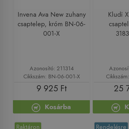
Invena Ava New zuhany
Kludi 
csaptelep, króm BN-06-
csapte
001-X
318
Azonosító: 211314
Azonosí
Cikkszám: BN-06-001-X
Cikkszám
9 925 Ft
25 
Kosárba
K
Raktáron
Rendelésre