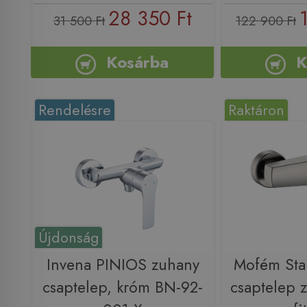
28 350 Ft
31 500 Ft
122 900 Ft
Kosárba
K
Rendelésre
Raktáron
Újdonság
Invena PINIOS zuhany
Mofém Sta
csaptelep, króm BN-92-
csaptelep z