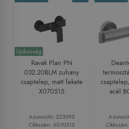
Újdonság
Ravak Plan PN
Deant
032.20BLM zuhany
termoszt
csaptelep, matt fekete
csaptelep,
X070515
acél 
Azonosító: 223095
Azonosí
Cikkszám: X070515
Cikkszám