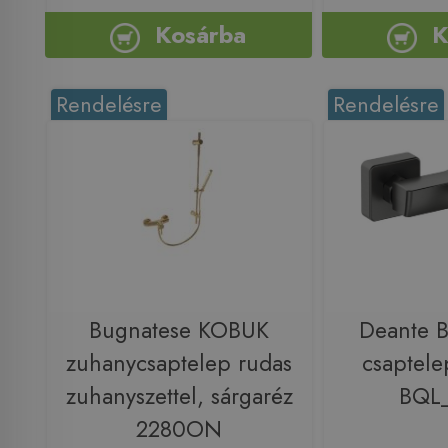
Kosárba
K
Rendelésre
Rendelésre
Bugnatese KOBUK
Deante B
zuhanycsaptelep rudas
csaptele
zuhanyszettel, sárgaréz
BQL
2280ON