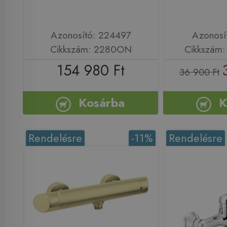
Azonosító: 224497
Azonosí
Cikkszám: 2280ON
Cikkszám
154 980 Ft
36 900 Ft
Kosárba
K
Rendelésre
-11%
Rendelésre