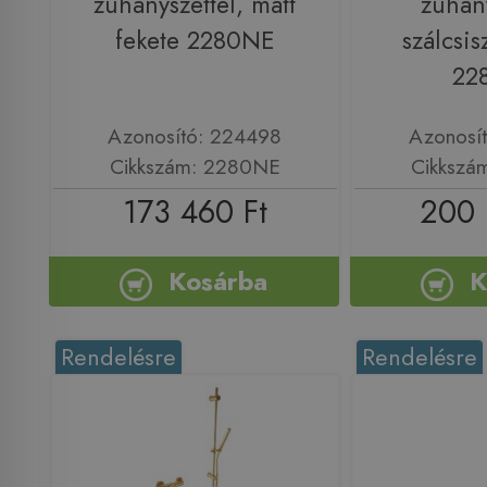
zuhanyszettel, matt
zuhany
fekete 2280NE
szálcsis
22
Azonosító: 224498
Azonosí
Cikkszám: 2280NE
Cikkszá
173 460 Ft
200 
Kosárba
K
Rendelésre
Rendelésre