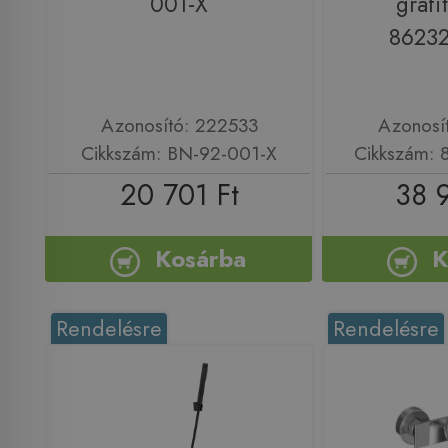
001-X
grafi
8623
Azonosító: 222533
Azonosí
Cikkszám: BN-92-001-X
Cikkszám:
20 701 Ft
38 
Kosárba
K
Rendelésre
Rendelésre