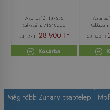
Azonosító: 187635
Azonosí
Cikkszám: 71640000
Cikkszám
28 900 Ft
38 127 Ft
53 430 Ft
Kosárba
K
Még több Zuhany csaptelep
Mof