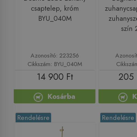
csaptelep, króm
zuhanycsa
BYU_040M
zuhanysze
szín
Azonosító: 223256
Azonosí
Cikkszám: BYU_040M
Cikkszá
14 900 Ft
205 
Kosárba
K
Rendelésre
Rendelésre