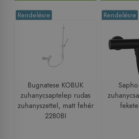
Rendelésre
Rendelésre
Bugnatese KOBUK
Sapho
zuhanycsaptelep rudas
zuhanycsa
zuhanyszettel, matt fehér
feket
2280BI