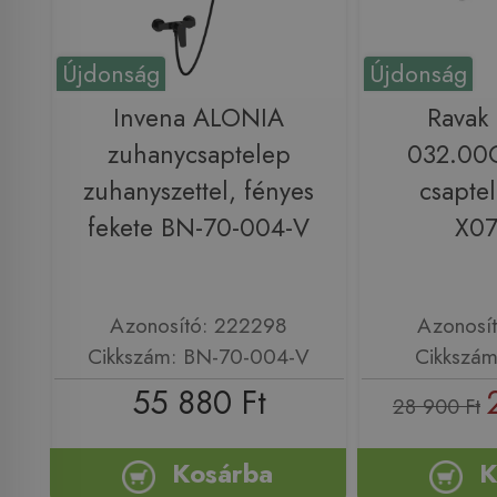
Újdonság
Újdonság
Invena ALONIA
Ravak
zuhanycsaptelep
032.00
zuhanyszettel, fényes
csapte
fekete BN-70-004-V
X0
Azonosító: 222298
Azonosí
Cikkszám: BN-70-004-V
Cikkszá
55 880 Ft
28 900 Ft
Kosárba
K