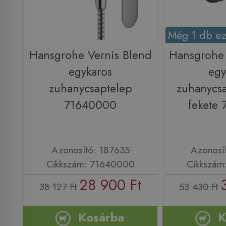
Még 1 db ez
Hansgrohe Vernis Blend
Hansgrohe 
egykaros
egy
zuhanycsaptelep
zuhanycsa
71640000
fekete
Azonosító: 187635
Azonosí
Cikkszám: 71640000
Cikkszám
28 900 Ft
38 127 Ft
53 430 Ft
Kosárba
K