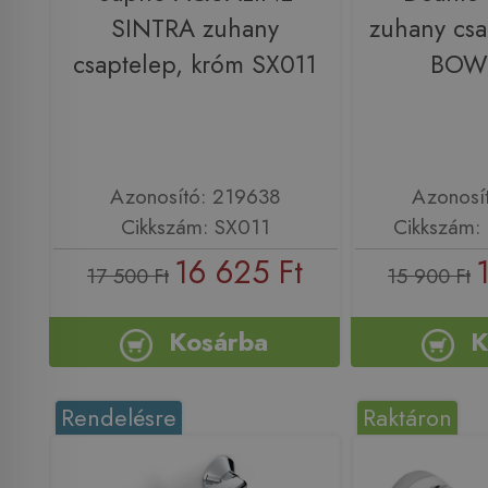
SINTRA zuhany
zuhany csa
csaptelep, króm SX011
BOW
Azonosító: 219638
Azonosí
Cikkszám: SX011
Cikkszám
16 625 Ft
17 500 Ft
15 900 Ft
Kosárba
K
Rendelésre
Raktáron