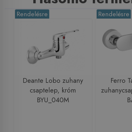
Rendelésre
Rendelésre
Deante Lobo zuhany
Ferro Ta
csaptelep, króm
zuhanycsa
BYU_040M
B