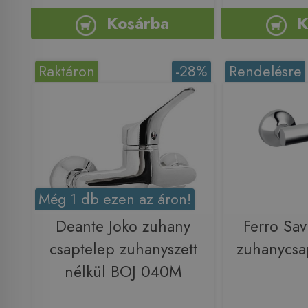
Kosárba
K
Raktáron
-28%
Rendelésre
Még 1 db ezen az áron!
Deante Joko zuhany
Ferro Sav
csaptelep zuhanyszett
zuhanycsa
nélkül BOJ 040M