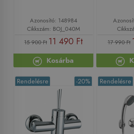
Azonosító: 148984
Azonosí
Cikkszám: BOJ_040M
Cikksz
11 490 Ft
15 900 Ft
17 990 Ft
Kosárba
K
Rendelésre
-20%
Rendelésre