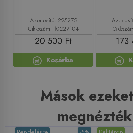
Azonosító: 225275
Azonosí
Cikkszám: 10227104
Cikkszá
20 500 Ft
173 
Kosárba
K
Mások ezeket
megnézték
Rendelésre
-5%
Raktáron