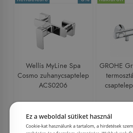
Wellis MyLine Spa
GROHE Gr
Cosmo zuhanycsaptelep
termoszt
ACS0206
csaptele
Ez a weboldal sütiket használ
Azonosító: 165845
Azonosí
Cookie-kat használunk a tartalom, a hirdetések szem
Cikkszám: ACS0206
Cikkszám