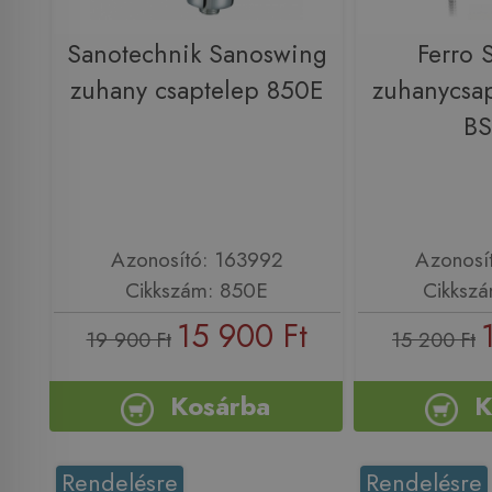
Sanotechnik Sanoswing
Ferro S
zuhany csaptelep 850E
zuhanycsap
B
Azonosító: 163992
Azonosí
Cikkszám: 850E
Cikksz
15 900 Ft
19 900 Ft
15 200 Ft
Kosárba
K
Rendelésre
Rendelésre