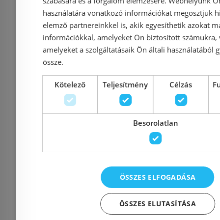
szabására és a forgalom elemzésére. Webhelyünk Ön 
42 650 Ft
használatára vonatkozó információkat megosztjuk hi
44 900 Ft
46 900 Ft
elemző partnereinkkel is, akik egyesíthetik azokat m
információkkal, amelyeket Ön biztosított számukra,
Kosárba
K
amelyeket a szolgáltatásaik Ön általi használatából g
össze.
Raktáron
-15%
Raktáron
Kötelező
Teljesítmény
Célzás
F
Besorolatlan
ÖSSZES ELFOGADÁSA
Grohe BauEdge
GROHE 
ÖSSZES ELUTASÍTÁSA
egykaros
zuhany 