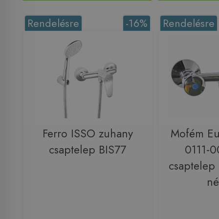
Rendelésre
-16%
Rendelésre
Ferro ISSO zuhany
Mofém Eur
csaptelep BIS77
0111-0
csaptelep 
né