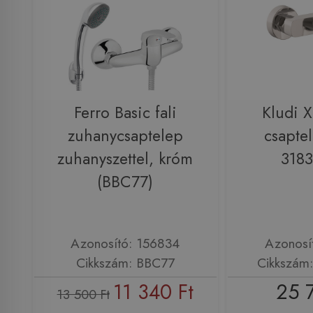
Ferro Basic fali
Kludi 
zuhanycsaptelep
csapte
zuhanyszettel, króm
318
(BBC77)
Azonosító: 156834
Azonosí
Cikkszám: BBC77
Cikkszám
11 340 Ft
25 
13 500 Ft