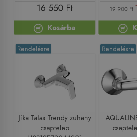
16 550 Ft
19 900 Ft
Kosárba
K
Rendelésre
Rendelésre
Jika Talas Trendy zuhany
AQUALINE
csaptelep
csaptel