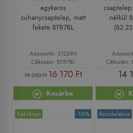
egykaros
csaptelep
zuhanycsaptelep, matt
nélkül 
fekete BTR7BL
(82.23
Azonosító: 212290
Azonosí
Cikkszám: BTR7BL
Cikkszám: 
16 170 Ft
14 
19 250 Ft
Kosárba
K
Raktáron
-16%
Rendelésre