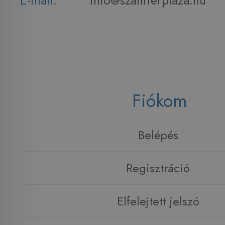
E-mail:
info@szaniterplaza.hu
Fiókom
Belépés
Regisztráció
Elfelejtett jelszó