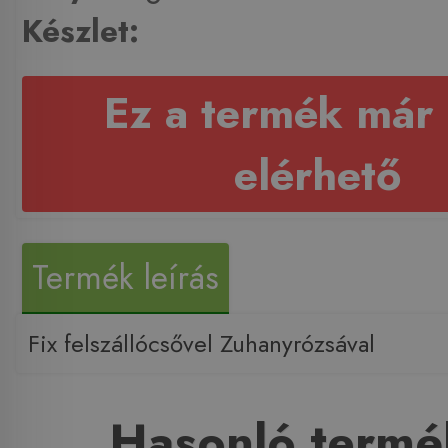
Készlet:
Ez a termék már
elérhető
Termék leírás
Fix felszállócsővel Zuhanyrózsával
Hasonló termé