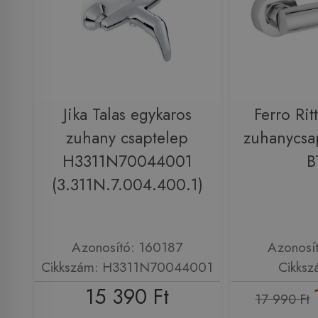
Jika Talas egykaros
Ferro Rit
zuhany csaptelep
zuhanycsa
H3311N70044001
B
(3.311N.7.004.400.1)
Azonosító: 160187
Azonosí
Cikkszám: H3311N70044001
Cikksz
15 390 Ft
17 990 Ft