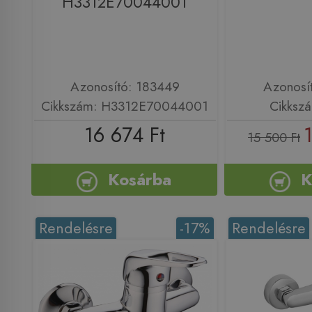
H3312E70044001
Azonosító: 183449
Azonosí
Cikkszám: H3312E70044001
Cikksz
16 674 Ft
15 500 Ft
Kosárba
K
Rendelésre
-17%
Rendelésre