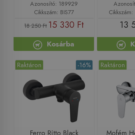
Azonosító: 189929
Azonosí
Cikkszám: BIS77
Cikkszám:
15 330 Ft
13 
18 250 Ft
Kosárba
K
Raktáron
-16%
Raktáron
Ferro Ritto Black
Mofém He