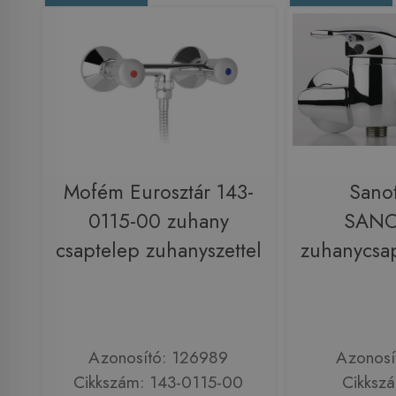
Mofém Eurosztár 143-
Sano
0115-00 zuhany
SAN
csaptelep zuhanyszettel
zuhanycsa
Azonosító: 126989
Azonosí
Cikkszám: 143-0115-00
Cikksz