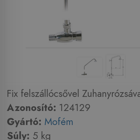
Fix felszállócsővel Zuhanyrózsáva
Azonosító:
124129
Gyártó:
Mofém
Súly:
5 kg