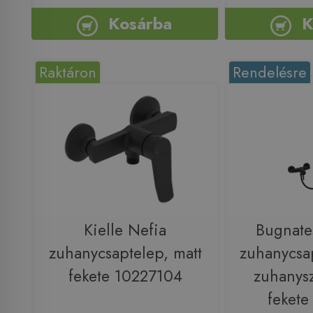
Kosárba
K
Raktáron
Rendelésre
Kielle Nefia
Bugnat
zuhanycsaptelep, matt
zuhanycsa
fekete 10227104
zuhanysz
feket