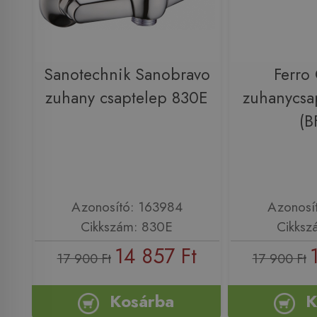
Sanotechnik Sanobravo
Ferro 
zuhany csaptelep 830E
zuhanycsa
(B
Azonosító: 163984
Azonosí
Cikkszám: 830E
Cikksz
14 857 Ft
17 900 Ft
17 900 Ft
Kosárba
K