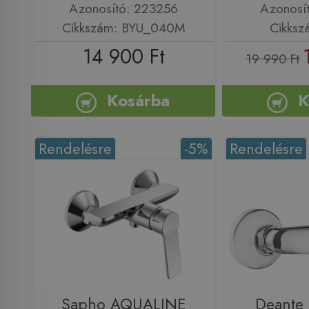
Azonosító: 223256
Azonosí
Cikkszám: BYU_040M
Cikksz
14 900 Ft
19 990 Ft
Kosárba
K
Rendelésre
-5%
Rendelésre
Sapho AQUALINE
Deante