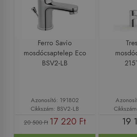
Ferro Savio
Tre
mosdócsaptelep Eco
mosdóc
BSV2-LB
215
Azonosító: 191802
Azonosí
Cikkszám: BSV2-LB
Cikkszám
17 220 Ft
19 
20 500 Ft