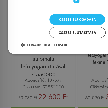
ÖSSZES ELFOGADÁSA
Még 16 db ezen az áron!
Még 5 db ez
ÖSSZES ELUTASÍTÁSA
Hansgrohe Vernis Blend
Hansgrohe 
egykaros m
egykaros
TOVÁBBI BEÁLLÍTÁSOK
100, 
mosdócsaptelep 70,
lefolyógarn
automata
fekete
lefolyógarnitúrával
71550000
Azonosító: 187577
Azonosí
Cikkszám: 71550000
Cikkszám
22 600 Ft
33 030 Ft
60 090 Ft