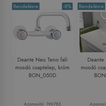
Rendelésre
-8%
Rendelésre
Deante Neo Teno fali
Deante
mosdó csaptelep, króm
mosdó csa
BON_050D
BON
Azonosító: 196783
Azonosí