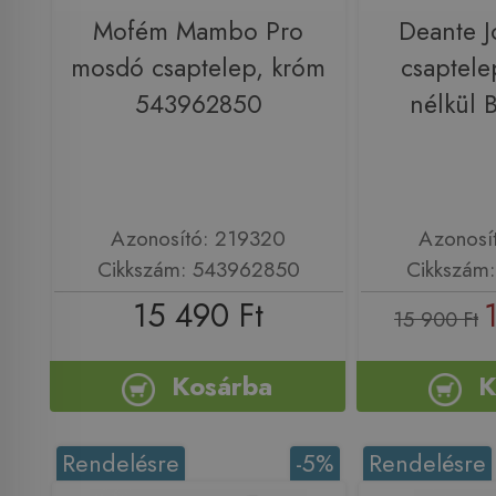
Mofém Mambo Pro
Deante 
mosdó csaptelep, króm
csaptele
543962850
nélkül
Azonosító: 219320
Azonosí
Cikkszám: 543962850
Cikkszám
15 490 Ft
15 900 Ft
Kosárba
K
Rendelésre
-5%
Rendelésre