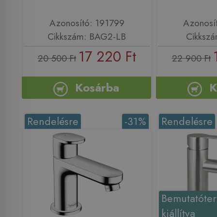
Azonosító: 191799
Azonosí
Cikkszám: BAG2-LB
Cikkszá
17 220 Ft
20 500 Ft
22 900 Ft
Kosárba
K
Rendelésre
-31%
Rendelésre
Bemutatóte
kiállítva