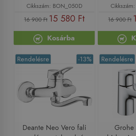
Cikkszám: BON_050D
Cikkszám
15 580 Ft
16 900 Ft
16 900 Ft
Kosárba
K
Rendelésre
-13%
Rendelésre
Deante Neo Vero fali
Grohe