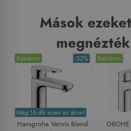
Mások ezeket
megnézték
Raktáron
-32%
Raktáron
Még 16 db ezen az áron!
Hansgrohe Vernis Blend
GROHE 