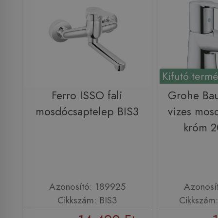
Kifutó term
Ferro ISSO fali
Grohe Ba
mosdócsaptelep BIS3
vizes mos
króm 
Azonosító: 189925
Azonosí
Cikkszám: BIS3
Cikkszám