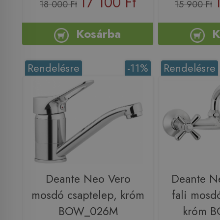
17 100 Ft
18 000 Ft
15 900 Ft
Kosárba
K
Rendelésre
-11%
Rendelésre
Deante Neo Vero
Deante N
mosdó csaptelep, króm
fali mosd
BOW_026M
króm 