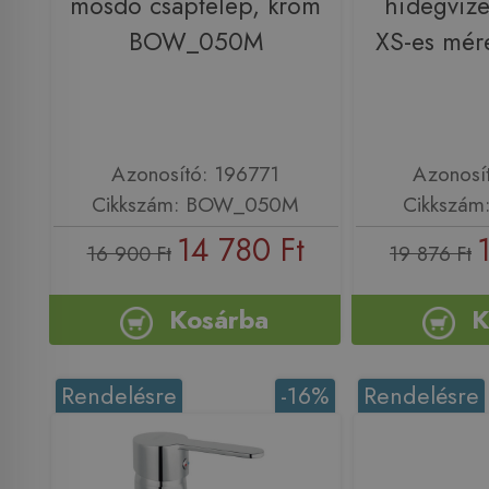
mosdó csaptelep, króm
hidegvize
BOW_050M
XS-es mér
Azonosító: 196771
Azonosí
Cikkszám: BOW_050M
Cikkszám
14 780 Ft
16 900 Ft
19 876 Ft
Kosárba
K
Rendelésre
-16%
Rendelésre