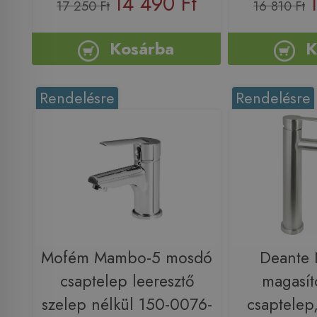
14 490 Ft
17 250 Ft
16 810 Ft
Kosárba
K
Rendelésre
Rendelésre
Mofém Mambo-5 mosdó
Deante
csaptelep leeresztő
magasít
szelep nélkül 150-0076-
csaptelep,