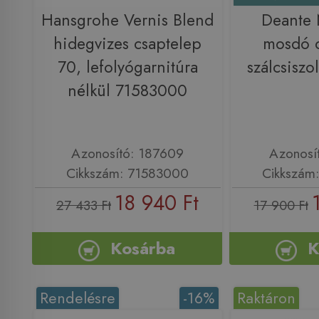
Hansgrohe Vernis Blend
Deante
hidegvizes csaptelep
mosdó c
70, lefolyógarnitúra
szálcsisz
nélkül 71583000
Azonosító: 187609
Azonosí
Cikkszám: 71583000
Cikkszám
18 940 Ft
27 433 Ft
17 900 Ft
Kosárba
K
Rendelésre
-16%
Raktáron