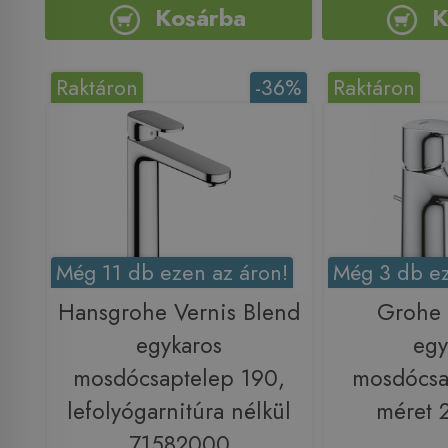
Kosárba
K
Raktáron
-36%
Raktáron
Még 11 db ezen az áron!
Még 3 db ez
Hansgrohe Vernis Blend
Grohe
egykaros
egy
mosdócsaptelep 190,
mosdócsa
lefolyógarnitúra nélkül
méret 
71582000