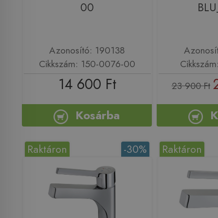
00
BLU
Azonosító: 190138
Azonosí
Cikkszám: 150-0076-00
Cikkszám
14 600 Ft
23 900 Ft
Kosárba
K
Raktáron
-30%
Raktáron