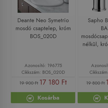
Deante Neo Symetrio
Sapho 
mosdó csaptelep, króm
B
BOS_020D
mosdócsapt
nélkül, kr
Azonosító: 196775
Azonosí
Cikkszám: BOS_020D
Cikkszám
17 180 Ft
19 900 Ft
19 800 Ft
Kosárba
K