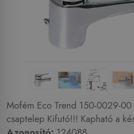
Mofém Eco Trend 150-0029-00
csaptelep Kifutó!!! Kapható a kés
Azonosító:
124088