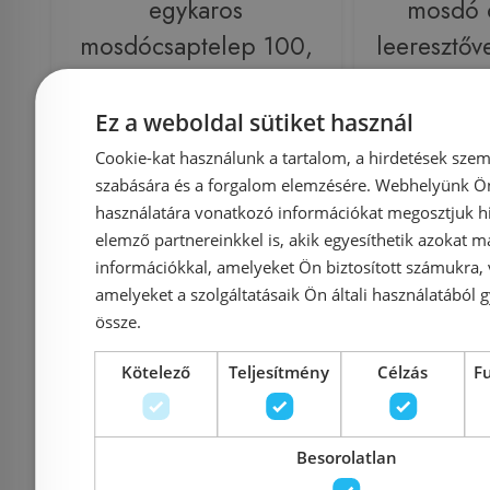
egykaros
mosdó 
mosdócsaptelep 100,
leeresztő
automata
lefolyógarnitúrával
Ez a weboldal sütiket használ
71551000
Cookie-kat használunk a tartalom, a hirdetések szem
Azonosító: 187584
Azonosí
szabására és a forgalom elemzésére. Webhelyünk Ön 
Cikkszám: 71551000
Cikkszám
használatára vonatkozó információkat megosztjuk hi
elemző partnereinkkel is, akik egyesíthetik azokat m
29 500 Ft
43 228 Ft
29 348 Ft
információkkal, amelyeket Ön biztosított számukra,
amelyeket a szolgáltatásaik Ön általi használatából g
Kosárba
K
össze.
Kötelező
Teljesítmény
Célzás
F
Raktáron
-32%
Raktáron
Besorolatlan