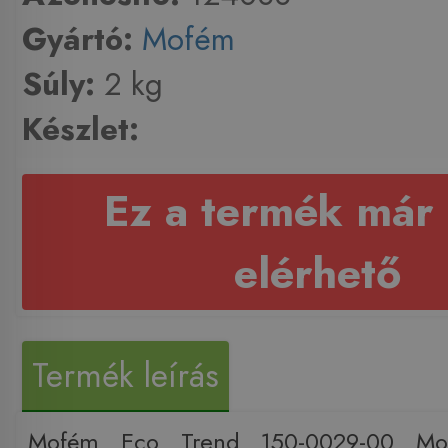
Gyártó:
Mofém
Súly:
2 kg
Készlet:
Ez a termék már
elérhető
Termék leírás
Mofém Eco Trend 150-0029-00 Mos