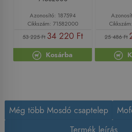
Azonosító: 187594
Azonosí
Cikkszám: 71582000
Cikkszám
34 220 Ft
53 225 Ft
25 486 Ft
Kosárba
K
Még több Mosdó csaptelep
Mof
Termék leírás