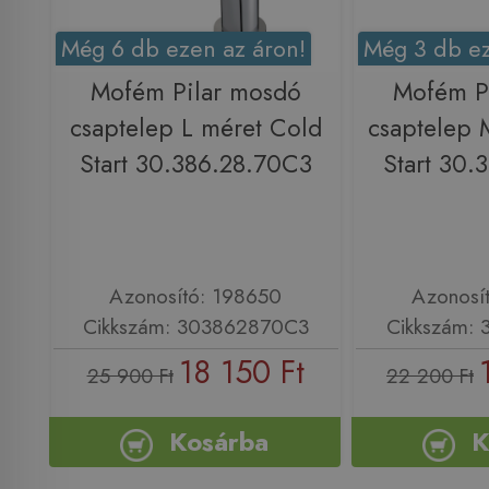
Még 6 db ezen az áron!
Még 3 db ez
Mofém Pilar mosdó
Mofém P
csaptelep L méret Cold
csaptelep 
Start 30.386.28.70C3
Start 30.
Azonosító: 198650
Azonosí
Cikkszám: 303862870C3
Cikkszám:
18 150 Ft
25 900 Ft
22 200 Ft
Kosárba
K