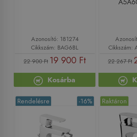
A5A6
Azonosító: 181274
Azonosí
Cikkszám: BAG6BL
Cikkszám:
19 900 Ft
22 900 Ft
22 267 Ft
Kosárba
K
Rendelésre
-16%
Raktáron