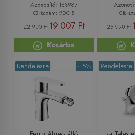
Azonosító: 163987
Azonosí
Cikkszám: 200-8
Cikksz
19 007 Ft
22 900 Ft
25 990 Ft
Kosárba
K
Rendelésre
-16%
Rendelésre
Ferro Algeo álló
Jika Talas 