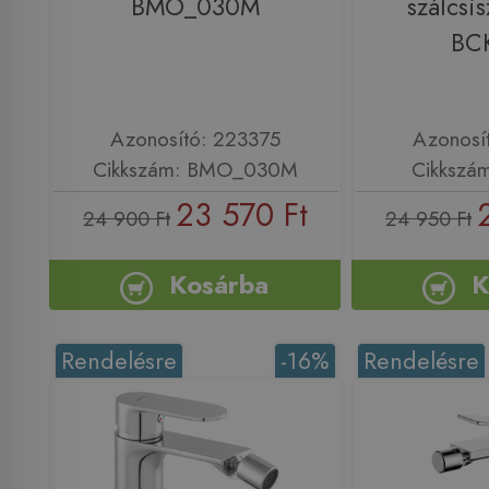
BMO_030M
szálcsis
BC
Azonosító: 223375
Azonosí
Cikkszám: BMO_030M
Cikkszá
23 570 Ft
24 900 Ft
24 950 Ft
Kosárba
K
Rendelésre
-16%
Rendelésre