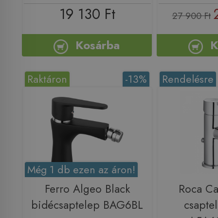
19 130 Ft
27 900 Ft
Kosárba
K
Raktáron
-13%
Rendelésre
Még 1 db ezen az áron!
Ferro Algeo Black
Roca Ca
bidécsaptelep BAG6BL
csapte