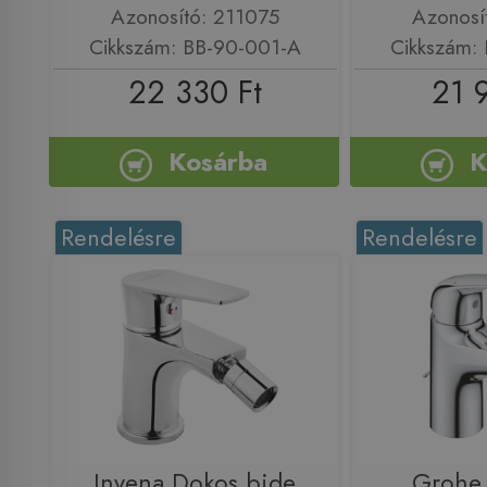
Azonosító: 211075
Azonosí
Cikkszám: BB-90-001-A
Cikkszám:
22 330 Ft
21 
Kosárba
K
Rendelésre
Rendelésre
Invena Dokos bide
Grohe