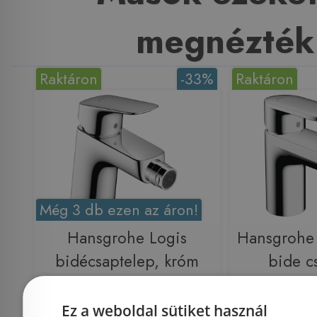
megnézték
Raktáron
-33%
Raktáron
Még 3 db ezen az áron!
Hansgrohe Logis
Hansgrohe 
bidécsaptelep, króm
bide c
71204000
aut
lefolyóg
Ez a weboldal sütiket használ