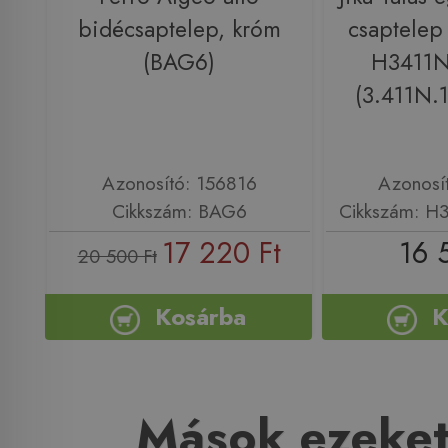
bidécsaptelep, króm
csaptelep 
(BAG6)
H3411N
(3.411N.1
Azonosító: 156816
Azonosí
Cikkszám: BAG6
Cikkszám: H
17 220 Ft
16 
20 500 Ft
Kosárba
K
Mások ezeket