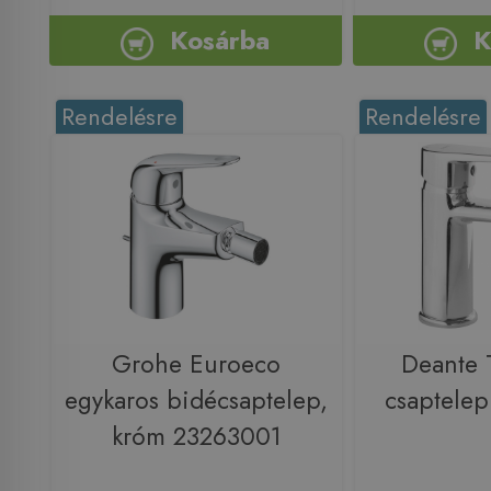
Kosárba
K
Rendelésre
Rendelésre
Grohe Euroeco
Deante 
egykaros bidécsaptelep,
csaptele
króm 23263001