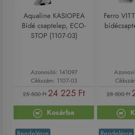
Aqualine KASIOPEA
Ferro VIT
Bidé csaptelep, ECO-
bidécsapt
STOP (1107-03)
Azonosító: 141097
Azonosí
Cikkszám: 1107-03
Cikkszá
24 225 Ft
25 500 Ft
28 500 Ft
Kosárba
K
Rendelésre
Rendelésre