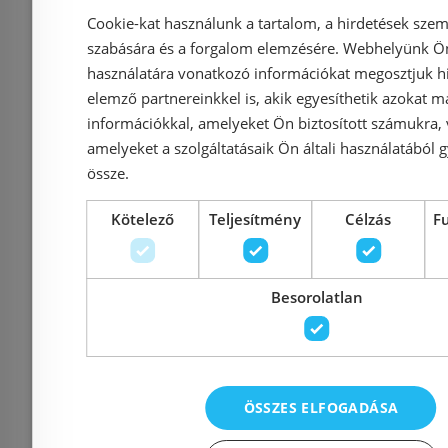
712
Cookie-kat használunk a tartalom, a hirdetések szem
szabására és a forgalom elemzésére. Webhelyünk Ön 
Azonosító: 143811
Azonosí
használatára vonatkozó információkat megosztjuk hi
elemző partnereinkkel is, akik egyesíthetik azokat m
Cikkszám: 71204000
Cikkszám
információkkal, amelyeket Ön biztosított számukra,
28 450 Ft
42 405 Ft
36 481 Ft
amelyeket a szolgáltatásaik Ön általi használatából g
össze.
Kosárba
K
Kötelező
Teljesítmény
Célzás
F
Rendelésre
-31%
Rendelésre
Besorolatlan
ÖSSZES ELFOGADÁSA