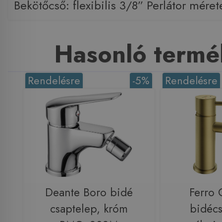
Bekötőcső: flexibilis 3/8” Perlátor mére
Hasonló termé
Rendelésre
-5%
Rendelésre
Deante Boro bidé
Ferro 
csaptelep, króm
bidécs