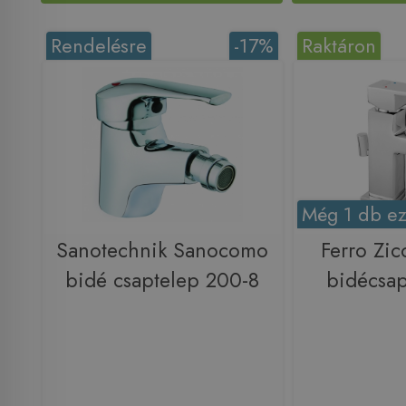
Rendelésre
-17%
Raktáron
Még 1 db ez
Sanotechnik Sanocomo
Ferro Zic
bidé csaptelep 200-8
bidécsap