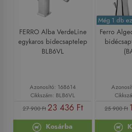
Még 1 db ez
FERRO Alba VerdeLine
Ferro Alge
egykaros bidecsaptelep
bidécsap
BLB6VL
(B
Azonosító: 168614
Azonosí
Cikkszám: BLB6VL
Cikksz
23 436 Ft
27 900 Ft
25 900 Ft
Kosárba
K