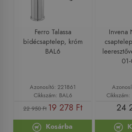
Ferro Talassa
Invena 
bidécsaptelep, króm
csaptelep
BAL6
leeresztőv
01-
Azonosító: 221861
Azonosí
Cikkszám: BAL6
Cikkszám:
19 278 Ft
24 
22 950 Ft
Kosárba
K