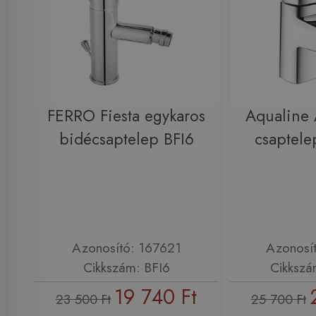
FERRO Fiesta egykaros
Aqualine
bidécsaptelep BFI6
csaptel
Azonosító: 167621
Azonosí
Cikkszám: BFI6
Cikksz
19 740 Ft
23 500 Ft
25 700 Ft