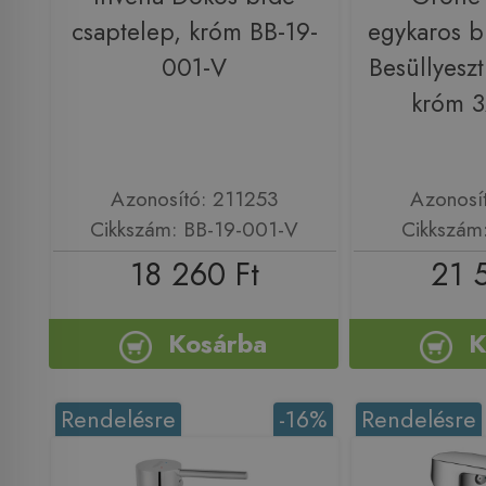
csaptelep, króm BB-19-
egykaros b
001-V
Besüllyeszt
króm 
Azonosító: 211253
Azonosí
Cikkszám: BB-19-001-V
Cikkszám
18 260 Ft
21 
Kosárba
K
Rendelésre
-16%
Rendelésre