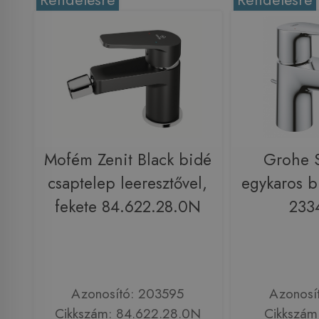
Mofém Zenit Black bidé
Grohe S
csaptelep leeresztővel,
egykaros b
fekete 84.622.28.0N
233
Azonosító: 203595
Azonosí
Cikkszám: 84.622.28.0N
Cikkszám