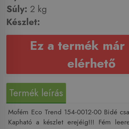
Súly:
2 kg
Készlet:
Ez a termék már
elérhető
Termék leírás
Mofém Eco Trend 154-0012-00 Bidé csap
Kapható a készlet erejéig!!! Fém leer