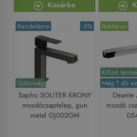
Kosárba
K
Rendelésre
-5%
Raktáron
Kifutó term
Újdonság
Még 1 db ez
Sapho SOLITER KRONY
Deante A
mosdócsaptelep, gun
mosdó cs
metal GJ002GM
054