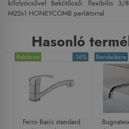
kifolyócsővel Bekötőcső: flexibilis 3
M22x1 HONEYCOMB perlátorral
Hasonló termé
Raktáron
-16%
Rendelésre
Ferro Basic standard
Bugnates