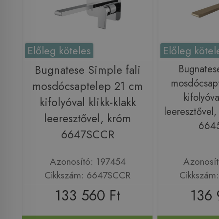
Előleg köteles
Előleg kötel
Bugnatese Simple fali
Bugnatese
mosdócsapt
mosdócsaptelep 21 cm
kifolyóva
kifolyóval klikk-klakk
leeresztővel,
leeresztővel, króm
664
6647SCCR
Azonosító: 197454
Azonosí
Cikkszám: 6647SCCR
Cikkszám
133 560 Ft
136 