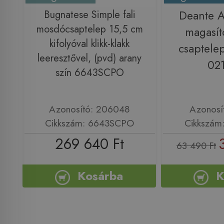
Bugnatese Simple fali
Deante 
mosdócsaptelep 15,5 cm
magasít
kifolyóval klikk-klakk
csaptele
leeresztővel, (pvd) arany
021
szín 6643SCPO
Azonosító: 206048
Azonosí
Cikkszám: 6643SCPO
Cikkszám
269 640 Ft
63 490 Ft
Kosárba
K