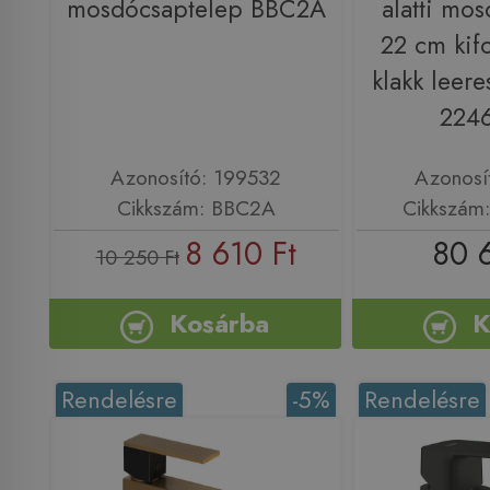
mosdócsaptelep BBC2A
alatti mo
22 cm kifo
klakk leere
224
Azonosító: 199532
Azonosí
Cikkszám: BBC2A
Cikkszám
8 610 Ft
80 
10 250 Ft
Kosárba
K
Rendelésre
-5%
Rendelésre