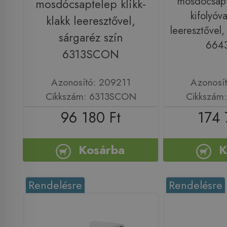
mosdócsapt
mosdócsaptelep klikk-
kifolyóva
klakk leeresztővel,
leeresztővel,
sárgaréz szín
664
6313SCON
Azonosító: 209211
Azonosí
Cikkszám: 6313SCON
Cikkszám
96 180 Ft
174 
Kosárba
K
Rendelésre
Rendelésre