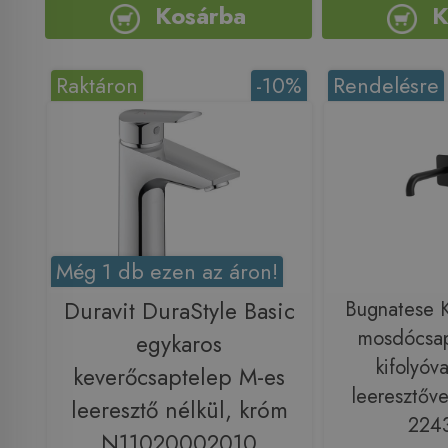
Kosárba
K
Raktáron
-10%
Rendelésre
Még 1 db ezen az áron!
Duravit DuraStyle Basic
Bugnatese Ko
mosdócsap
egykaros
kifolyóva
keverőcsaptelep M-es
leeresztőve
leeresztő nélkül, króm
224
N11020002010