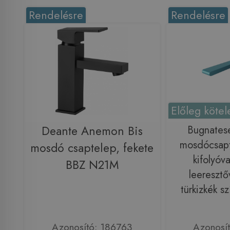
Rendelésre
Rendelésre
Előleg kötel
Deante Anemon Bis
Bugnatese
mosdócsapt
mosdó csaptelep, fekete
kifolyóva
BBZ N21M
leeresztőv
türkizkék 
Azonosító: 186763
Azonosí