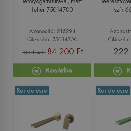
lefolyógarnitúrával, matt
leeresztővel
fehér 75014700
szín 
Azonosító: 216294
Azonosí
Cikkszám: 75014700
Cikkszám
84 200 Ft
222 
100 114 Ft
Kosárba
K
Rendelésre
Rendelésre