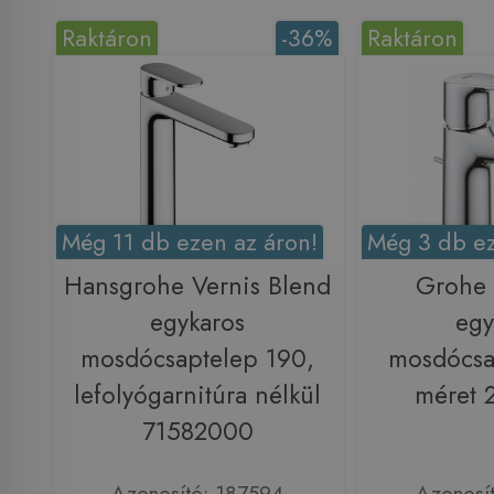
Raktáron
-36%
Raktáron
Még 11 db ezen az áron!
Még 3 db ez
Hansgrohe Vernis Blend
Grohe
egykaros
egy
mosdócsaptelep 190,
mosdócsa
lefolyógarnitúra nélkül
méret 
71582000
Azonosító: 187594
Azonosí