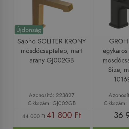
Újdonság
Sapho SOLITER KRONY
GROH
mosdócsaptelep, matt
egykaros
arany GJ002GB
mosdócsa
Size, m
1016
Azonosító: 223827
Azonosí
Cikkszám: GJ002GB
Cikkszám:
41 800 Ft
36 
44 000 Ft