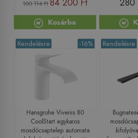
84 200 Ft
280 
100 114 Ft
Kosárba
K
Rendelésre
-16%
Rendelésre
Hansgrohe Vivenis 80
Bugnatese
CoolStart egykaros
mosdócsap
mosdócsaptelep automata
kifolyóva