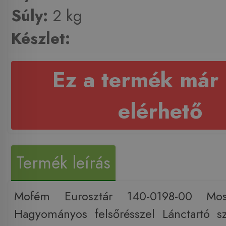
Súly:
2 kg
Készlet:
Ez a termék már
elérhető
Termék leírás
Mofém Eurosztár 140-0198-00 Mos
Hagyományos felsőrésszel Lánctartó