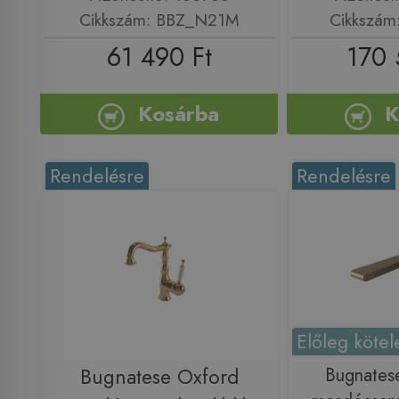
Cikkszám: BBZ_N21M
Cikkszám
61 490 Ft
170 
Kosárba
K
Rendelésre
Rendelésre
Előleg kötel
Bugnatese Oxford
Bugnatese