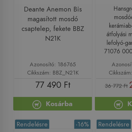
Deante Anemon Bis
Hansgr
mosdóc
magasított mosdó
kerámiabe
csaptelep, fekete BBZ
átfolyási 
N21K
lefolyó-ga
71076 000
Azonosító: 186765
Azonosí
Cikkszám: BBZ_N21K
Cikkszám
77 490 Ft
36 772 Ft
Kosárba
K
Rendelésre
-16%
Rendelésre