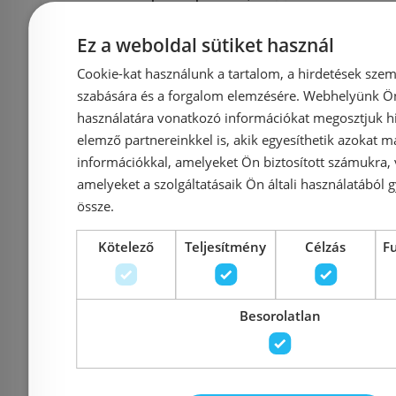
automata
Ez a weboldal sütiket használ
lefolyógarnitúrával
Cookie-kat használunk a tartalom, a hirdetések szem
71551000
szabására és a forgalom elemzésére. Webhelyünk Ön 
Azonosító: 187584
Azonosí
használatára vonatkozó információkat megosztjuk hi
Cikkszám: 71551000
Cikkszám
elemző partnereinkkel is, akik egyesíthetik azokat m
29 500 Ft
43 228 Ft
29 348 Ft
információkkal, amelyeket Ön biztosított számukra,
amelyeket a szolgáltatásaik Ön általi használatából g
össze.
Kosárba
K
Kötelező
Teljesítmény
Célzás
F
Raktáron
-32%
Raktáron
Besorolatlan