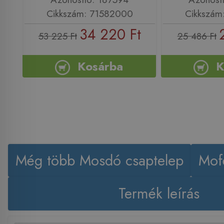
Cikkszám: 71582000
Cikkszám
34 220 Ft
53 225 Ft
25 486 Ft
Kosárba
K
Még több Mosdó csaptelep
Mof
Termék leírás