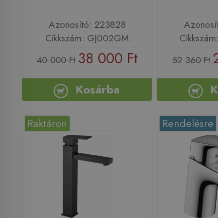
Azonosító: 223828
Azonosí
Cikkszám: GJ002GM
Cikkszám
38 000 Ft
40 000 Ft
52 360 Ft
Kosárba
K
Raktáron
Rendelésre