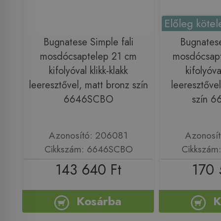
Előleg kötel
Bugnatese Simple fali
Bugnatese
mosdócsaptelep 21 cm
mosdócsapt
kifolyóval klikk-klakk
kifolyóva
leeresztővel, matt bronz szín
leeresztővel
6646SCBO
szín 
Azonosító: 206081
Azonosí
Cikkszám: 6646SCBO
Cikkszám
143 640 Ft
170 
Kosárba
K