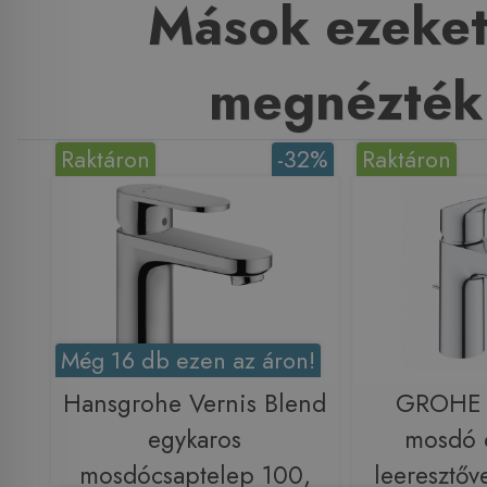
Mások ezeket
megnézték
Raktáron
-32%
Raktáron
Még 16 db ezen az áron!
Hansgrohe Vernis Blend
GROHE 
egykaros
mosdó 
mosdócsaptelep 100,
leeresztő