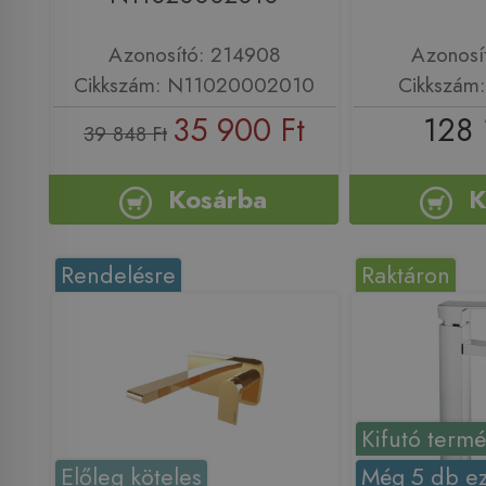
Azonosító: 214908
Azonosí
Cikkszám: N11020002010
Cikkszám
35 900 Ft
128 
39 848 Ft
Kosárba
K
Rendelésre
Raktáron
Kifutó term
Előleg köteles
Még 5 db ez