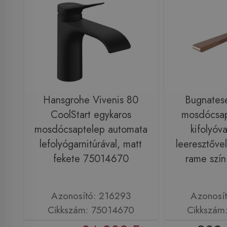
Hansgrohe Vivenis 80
Bugnatese
CoolStart egykaros
mosdócsap
mosdócsaptelep automata
kifolyóva
lefolyógarnitúrával, matt
leeresztővel
fekete 75014670
rame szí
Azonosító: 216293
Azonosí
Cikkszám: 75014670
Cikkszám