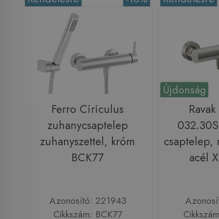
Újdonság
Ferro Ciriculus
Ravak
zuhanycsaptelep
032.30S
zuhanyszettel, króm
csaptelep,
BCK77
acél 
Azonosító: 221943
Azonosí
Cikkszám: BCK77
Cikkszá