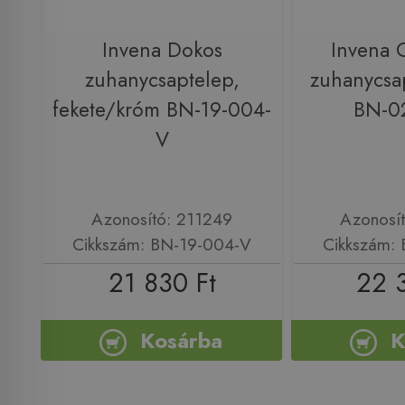
Invena Dokos
Invena
zuhanycsaptelep,
zuhanycsa
fekete/króm BN-19-004-
BN-0
V
Azonosító: 211249
Azonosí
Cikkszám: BN-19-004-V
Cikkszám:
21 830 Ft
22 
Kosárba
K