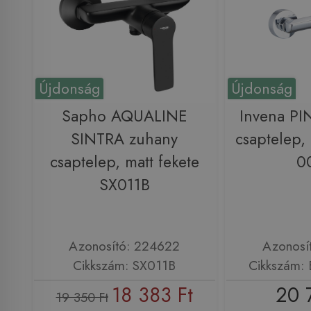
Újdonság
Újdonság
Sapho AQUALINE
Invena PI
SINTRA zuhany
csaptelep,
csaptelep, matt fekete
0
SX011B
Azonosító: 224622
Azonosí
Cikkszám: SX011B
Cikkszám:
18 383 Ft
20 
19 350 Ft