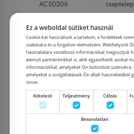
ACS0206
csaptele
Ez a weboldal sütiket használ
Cookie-kat használunk a tartalom, a hirdetések szem
Azonosító: 165845
Azonosí
szabására és a forgalom elemzésére. Webhelyünk Ön 
Cikkszám: ACS0206
Cikkszám
használatára vonatkozó információkat megosztjuk hi
42 650 Ft
elemző partnereinkkel is, akik egyesíthetik azokat m
44 900 Ft
46 900 Ft
információkkal, amelyeket Ön biztosított számukra,
amelyeket a szolgáltatásaik Ön általi használatából g
Kosárba
K
össze.
Kötelező
Teljesítmény
Célzás
F
Raktáron
-15%
Raktáron
Besorolatlan