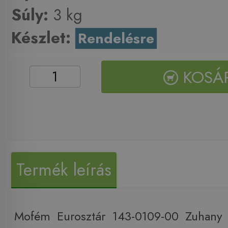
Súly:
3 kg
Készlet:
Rendelésre
KOSÁ
Termék leírás
Mofém Eurosztár 143-0109-00 Zuhany 