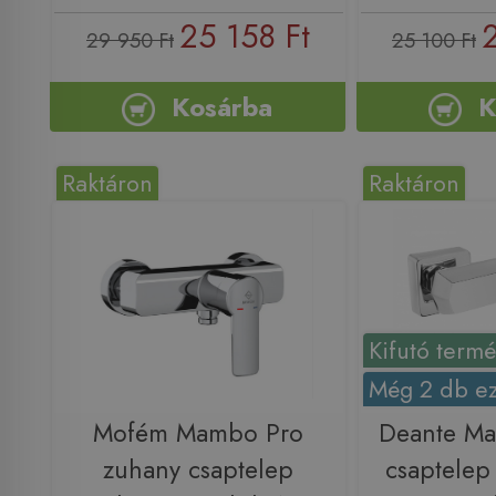
25 158 Ft
29 950 Ft
25 100 Ft
Kosárba
K
Raktáron
Raktáron
Kifutó term
Még 2 db ez
Mofém Mambo Pro
Deante Ma
zuhany csaptelep
csaptele