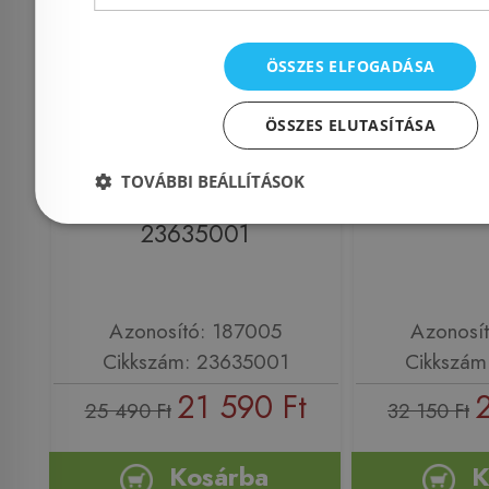
ÖSSZES ELFOGADÁSA
Még 3 db ez
Grohe BauEdge
GROHE 
ÖSSZES ELUTASÍTÁSA
egykaros
zuhany 
TOVÁBBI BEÁLLÍTÁSOK
zuhanycsaptelep
335
23635001
Azonosító: 187005
Azonosí
Cikkszám: 23635001
Cikkszám
21 590 Ft
25 490 Ft
32 150 Ft
Kosárba
K