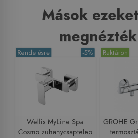
Mások ezeket
megnézték
Rendelésre
-5%
Raktáron
Wellis MyLine Spa
GROHE Gr
Cosmo zuhanycsaptelep
termoszt