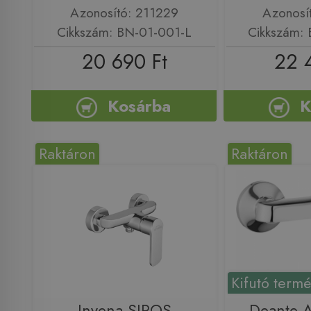
Azonosító: 211229
Azonosí
Cikkszám: BN-01-001-L
Cikkszám:
20 690 Ft
22 
Kosárba
K
Raktáron
Raktáron
Kifutó term
Invena SIROS
Deante A