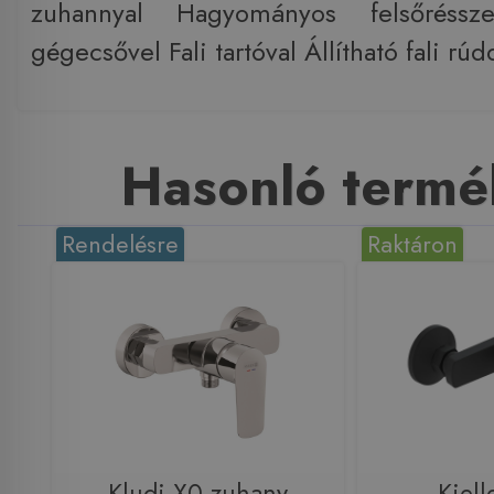
zuhannyal Hagyományos felsőrés
gégecsővel Fali tartóval Állítható fali rúd
Hasonló termé
Rendelésre
Raktáron
Kludi X0 zuhany
Kiell