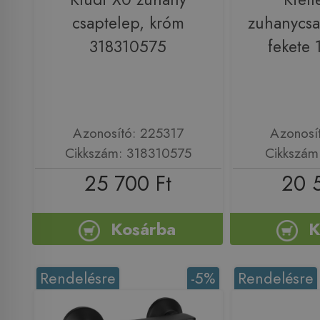
csaptelep, króm
zuhanycsa
318310575
fekete
Azonosító: 225317
Azonosí
Cikkszám: 318310575
Cikkszám
25 700 Ft
20 
Kosárba
K
Rendelésre
-5%
Rendelésre