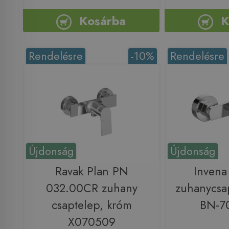
Kosárba
K
Rendelésre
-10%
Rendelésre
Újdonság
Újdonság
Ravak Plan PN
Inven
032.00CR zuhany
zuhanycsa
csaptelep, króm
BN-7
X070509