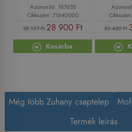
Azonosító: 187635
Azonosí
Cikkszám: 71640000
Cikkszám
28 900 Ft
38 127 Ft
53 430 Ft
Kosárba
K
Még több Zuhany csaptelep
Mof
Termék leírás