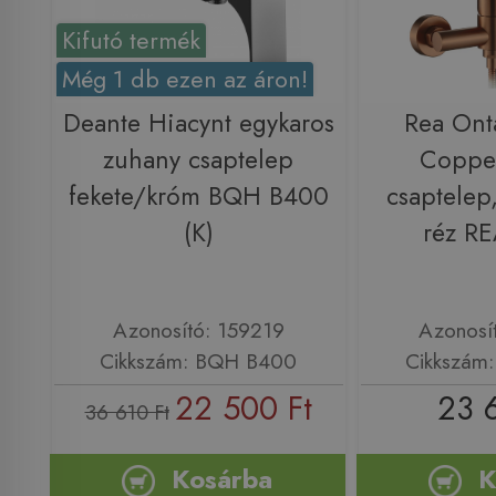
Kifutó termék
Még 1 db ezen az áron!
Deante Hiacynt egykaros
Rea Ont
zuhany csaptelep
Coppe
fekete/króm BQH B400
csaptelep,
(K)
réz R
Azonosító: 159219
Azonosí
Cikkszám: BQH B400
Cikkszám
22 500 Ft
23 
36 610 Ft
Kosárba
K