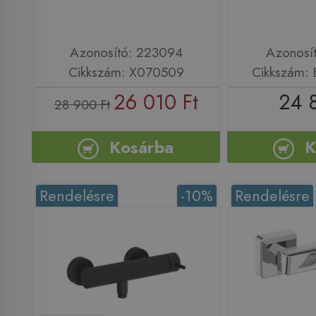
Azonosító: 223094
Azonosí
Cikkszám: X070509
Cikkszám:
26 010 Ft
24 
28 900 Ft
Kosárba
K
Rendelésre
-10%
Rendelésre