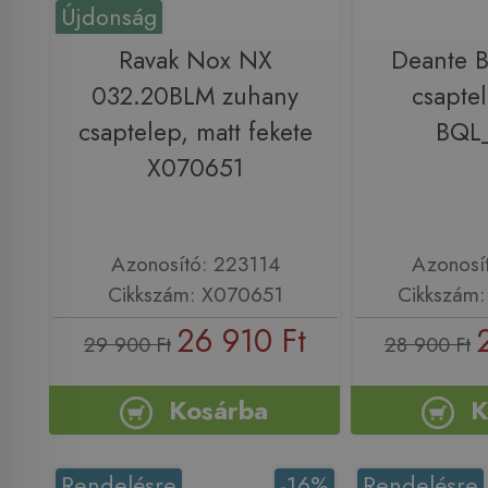
Újdonság
Ravak Nox NX
Deante B
032.20BLM zuhany
csapte
csaptelep, matt fekete
BQL
X070651
Azonosító: 223114
Azonosí
Cikkszám: X070651
Cikkszám
26 910 Ft
29 900 Ft
28 900 Ft
Kosárba
K
Rendelésre
-16%
Rendelésre