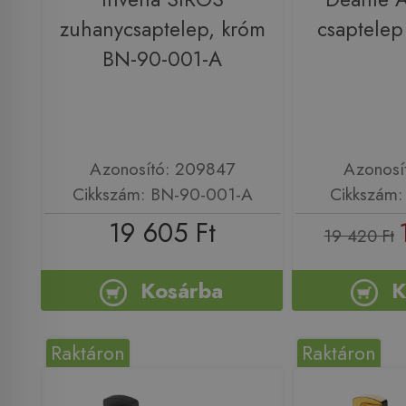
zuhanycsaptelep, króm
csaptele
BN-90-001-A
Azonosító: 209847
Azonosí
Cikkszám: BN-90-001-A
Cikkszám
19 605 Ft
19 420 Ft
Kosárba
K
Raktáron
Raktáron