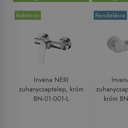
Raktáron
Rendelésre
Invena NERI
Inven
zuhanycsaptelep, króm
zuhanycsap
BN-01-001-L
króm BN