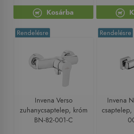
Kosárba
K
Rendelésre
Rendelésre
Invena Verso
Invena N
zuhanycsaptelep, króm
csaptelep,
BN-82-001-C
0