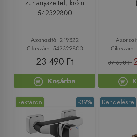
zuhanyszettel, króm
542322800
Azonosító: 219322
Azonosí
Cikkszám: 542322800
Cikkszám
23 490 Ft
37 690 Ft
Kosárba
K
Raktáron
-39%
Rendelésre