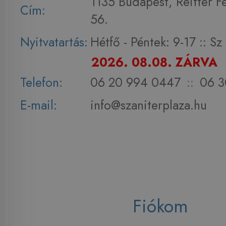
1135 Budapest, Reitter F
Cím:
56.
Nyitvatartás:
Hétfő - Péntek: 9-17 :: S
2026. 08.08. ZÁRVA
Telefon:
06 20 994 0447
::
06 3
E-mail:
info@szaniterplaza.hu
Fiókom