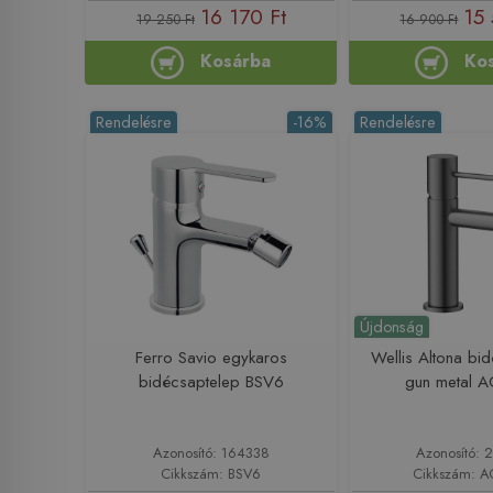
16 170 Ft
15 
19 250 Ft
16 900 Ft
Kosárba
Ko
Rendelésre
-16%
Rendelésre
Újdonság
Ferro Savio egykaros
Wellis Altona bi
bidécsaptelep BSV6
gun metal 
Azonosító: 164338
Azonosító: 
Cikkszám: BSV6
Cikkszám: 