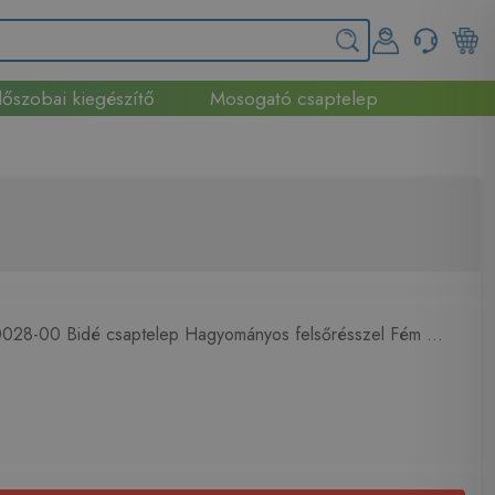
őszobai kiegészítő
Mosogató csaptelep
028-00 Bidé csaptelep Hagyományos felsőrésszel Fém ...