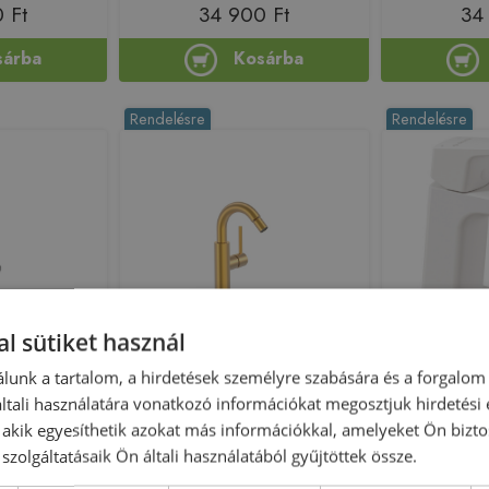
 Ft
34 900 Ft
34
sárba
Kosárba
Rendelésre
Rendelésre
Előleg köteles
l sütiket használ
lusive bidé
Tres Study Exclusive bidé
Deante Blur
tt fehér
csaptelep, matt arany
fehér
lunk a tartalom, a hirdetések személyre szabására és a forgalom
01BM
26222402OM
tali használatára vonatkozó információkat megosztjuk hirdetési
, akik egyesíthetik azokat más információkkal, amelyeket Ön bizto
225180
Azonosító: 225222
Azono
szolgáltatásaik Ön általi használatából gyűjtöttek össze.
112001BM
Cikkszám: 26222402OM
Cikksz