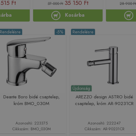
515 Ft
35 150 Ft
37 000 Ft
28 900 F
sárba
Kosárba
Rendelésre
-5%
Rendelésre
Újdonság
Deante Boro bidé csaptelep,
AREZZO design ASTRO bidé
króm BMO_030M
csaptelep, króm AR-90231CR
Azonosító: 223375
Azonosító: 222247
Cikkszám: BMO_030M
Cikkszám: AR-90231CR