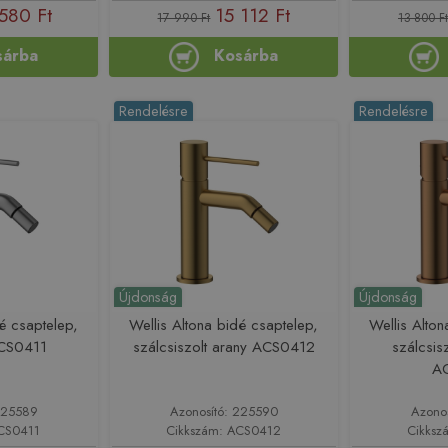
580 Ft
15 112 Ft
17 990 Ft
13 800 Ft
sárba
Kosárba
Rendelésre
Rendelésre
Újdonság
Újdonság
dé csaptelep,
Wellis Altona bidé csaptelep,
Wellis Alton
ACS0411
szálcsiszolt arany ACS0412
szálcsis
A
225589
Azonosító: 225590
Azono
ACS0411
Cikkszám: ACS0412
Cikksz