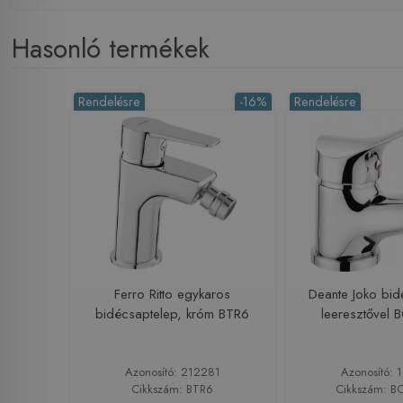
Hasonló termékek
Rendelésre
-16%
Rendelésre
Ferro Ritto egykaros
Deante Joko bid
bidécsaptelep, króm BTR6
leeresztővel
Azonosító: 212281
Azonosító: 
Cikkszám: BTR6
Cikkszám: B