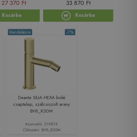
27 370 Ft
33 870 Ft
t
Kosárba
Kosárba
Rendelésre
-7%
Deante SILIA HEXA bidé
csaptelep, szálcsiszolt arany
BHS_R30M
Azonosító: 219876
Cikkszám: BHS_R30M