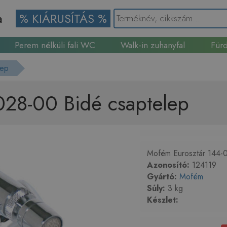
a
% KIÁRUSÍTÁS %
Perem nélküli fali WC
Walk-in zuhanyfal
Fürd
Gránit mosogató
lep
028-00 Bidé csaptelep
Mofém Eurosztár 144-0
Azonosító:
124119
Gyártó:
Mofém
Súly:
3 kg
Készlet: