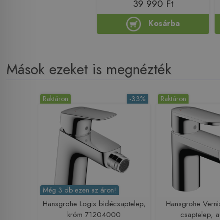
39 990 Ft
Kosárba
Mások ezeket is megnézték
Raktáron
-33%
Raktáron
Még 3 db ezen az áron!
Hansgrohe Logis bidécsaptelep,
Hansgrohe Verni
króm 71204000
csaptelep, 