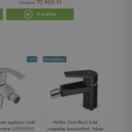
70 900 Ft
75 900 Ft
Kosárba
-3%
Rendelésre
art egykaros bidé
Mofém Zenit Black bidé
S méret 32929002
csaptelep leeresztővel, fekete