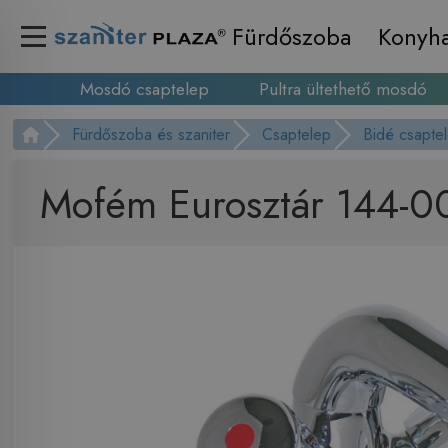
Fürdőszoba
Konyh
Mosdó csaptelep
Pultra ültethető mosdó
Fürdőszoba és szaniter
Csaptelep
Bidé csapte
Mofém Eurosztár 144-0