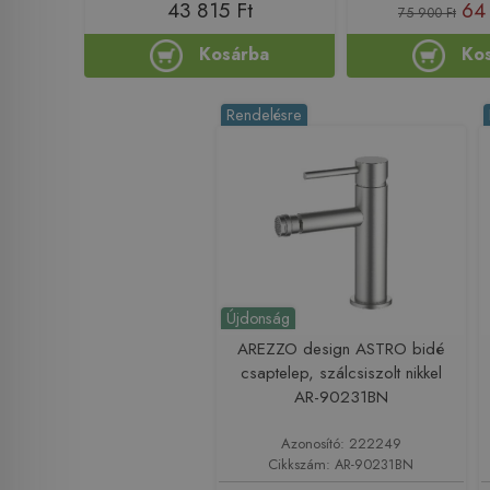
43 815 Ft
64 
75 900 Ft
Kosárba
Ko
Rendelésre
Újdonság
AREZZO design ASTRO bidé
csaptelep, szálcsiszolt nikkel
AR-90231BN
Azonosító: 222249
Cikkszám: AR-90231BN