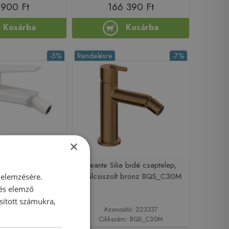
 900 Ft
166 390 Ft
Kosárba
Kosárba
-5%
Rendelésre
-7%
×
 bidé csaptelep,
Deante Silia bidé csaptelep,
 BQL_A30M
szálcsiszolt bronz BQS_C30M
 elemzésére.
 és elemző
sított számukra,
sító: 223355
Azonosító: 223337
ám: BQL_A30M
Cikkszám: BQS_C30M