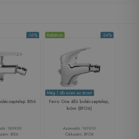
-16%
Raktáron
-24%
Még 1 db ezen az áron!
idécsaptelep BIS6
Ferro One álló bidécsaptelep,
króm (BFO6)
sító: 189930
Azonosító: 167610
szám: BIS6
Cikkszám: BFO6