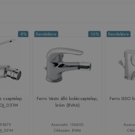
-8%
Rendelésre
-16%
Rendelésre
e csaptelep
Ferro Vasto álló bidécsaptelep,
Ferro ISSO b
 BOJ_031M
króm (BVA6)
195879
Azonosító: 156800
Azono
OJ_031M
Cikkszám: BVA6
Cikk