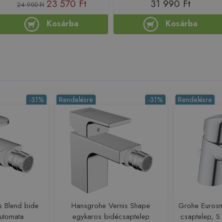
23 570 Ft
31 990 Ft
24 900 Ft
Kosárba
Kosárba
-31%
Rendelésre
-31%
Rendelésre
s Blend bide
Hansgrohe Vernis Shape
Grohe Eurosm
automata
egykaros bidécsaptelep
csaptelep, 