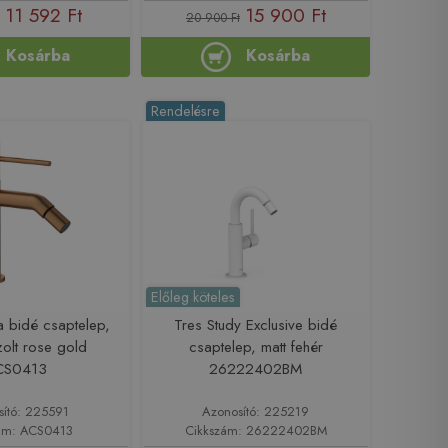
11 592 Ft
15 900 Ft
20 900 Ft
Kosárba
Kosárba
Rendelésre
Előleg köteles
a bidé csaptelep,
Tres Study Exclusive bidé
zolt rose gold
csaptelep, matt fehér
CS0413
26222402BM
sító: 225591
Azonosító: 225219
ám: ACS0413
Cikkszám: 26222402BM