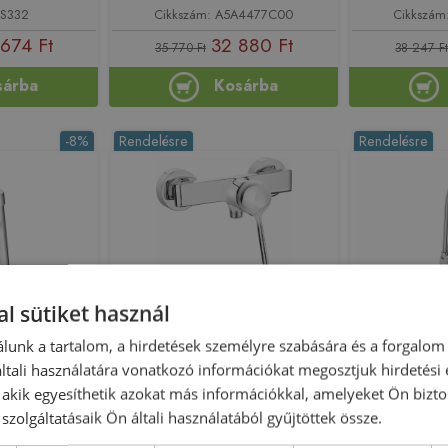
 S332
Cikkszám: A5A4477C00
Cikkszá
 674 Ft
32 880 Ft
35 770 Ft
38 247 F
sárba
Kosárba
-8%
Rendelésre
Rendelésre
l sütiket használ
lunk a tartalom, a hirdetések személyre szabására és a forgalom
 vizes önzáró
Deante Alpinia Vital orvosi karos
Roca Victori
tali használatára vonatkozó információkat megosztjuk hirdetési
lep Eco,
zuhany csaptelep BGA_040C
mosogató 
, akik egyesíthetik azokat más információkkal, amelyeket Ön bizto
4C00
A5A
szolgáltatásaik Ön általi használatából gyűjtöttek össze.
 208967
Azonosító: 195845
Azonos