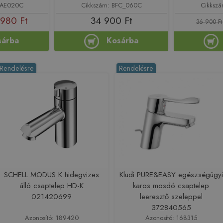
GAE020C
Cikkszám: BFC_060C
Cikksz
980 Ft
34 900 Ft
36 900 Ft
sárba
Kosárba
Rendelésre
Rendelésre
SCHELL MODUS K hidegvizes
Kludi PURE&EASY egészségügyi
álló csaptelep HD-K
karos mosdó csaptelep
021420699
leeresztő szeleppel
372840565
Azonosító: 189420
Azonosító: 168315