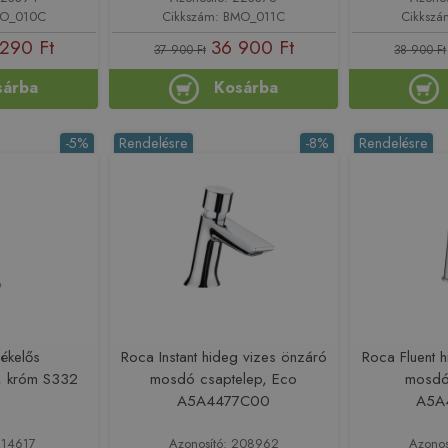
MO_010C
Cikkszám: BMO_011C
Cikksz
290 Ft
36 900 Ft
37 900 Ft
38 900 Ft
sárba
Kosárba
-5%
Rendelésre
-8%
Rendelésre
zékelős
Roca Instant hideg vizes önzáró
Roca Fluent 
, króm S332
mosdó csaptelep, Eco
mosdó
A5A4477C00
A5A
214617
Azonosító: 208962
Azonos