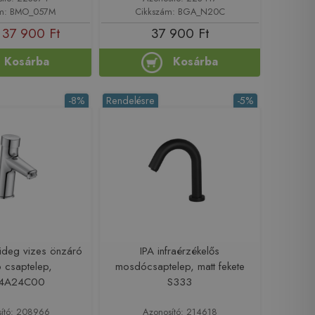
ám: BMO_057M
Cikkszám: BGA_N20C
37 900 Ft
37 900 Ft
Kosárba
Kosárba
-8%
Rendelésre
-5%
hideg vizes önzáró
IPA infraérzékelős
 csaptelep,
mosdócsaptelep, matt fekete
4A24C00
S333
ító: 208966
Azonosító: 214618