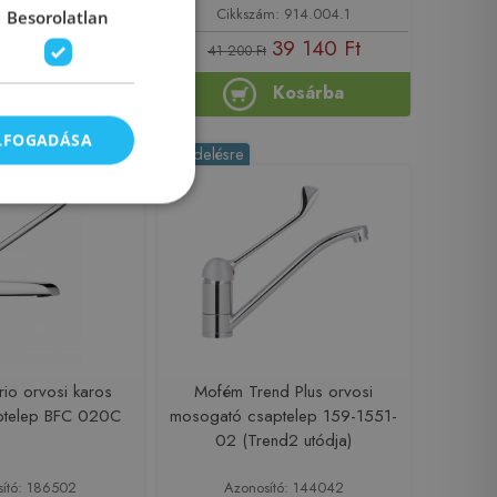
m: A5A8423C00
Cikkszám: 914.004.1
Besorolatlan
33 201 Ft
39 140 Ft
t
41 200 Ft
Kosárba
Kosárba
ELFOGADÁSA
-5%
Rendelésre
io orvosi karos
Mofém Trend Plus orvosi
ptelep BFC 020C
mosogató csaptelep 159-1551-
02 (Trend2 utódja)
sító: 186502
Azonosító: 144042