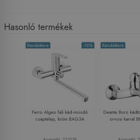
Hasonló termékek
Rendelésre
-16%
Rendelésre
Ferro Algeo fali kád-mosdó
Deante Boro kádtö
csaptelep, króm BAG3A
orvosi karral
Azonosító: 225258
Azonosító: 