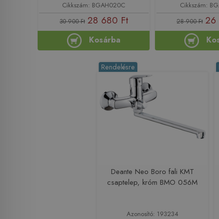
Cikkszám: BGAH020C
Cikkszám: B
28 680 Ft
26 
30 900 Ft
28 900 Ft
Kosárba
Ko
Rendelésre
Deante Neo Boro fali KMT
csaptelep, króm BMO 056M
Azonosító: 193234