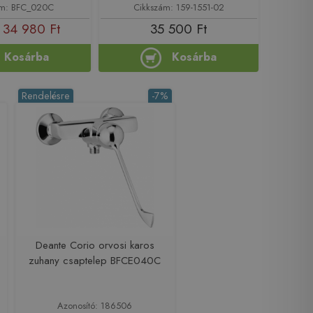
ám: BFC_020C
Cikkszám: 159-1551-02
34 980 Ft
35 500 Ft
Kosárba
Kosárba
Rendelésre
-7%
Deante Corio orvosi karos
zuhany csaptelep BFCE040C
Azonosító: 186506