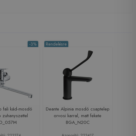
-3%
Rendelésre
o fali kád-mosdó
Deante Alpinia mosdó csaptelep
 zuhanyszettel
orvosi karral, matt fekete
O_057M
BGA_N20C
sító: 223374
Azonosító: 223417