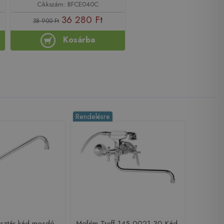
Cikkszám: BFCE040C
36 280 Ft
38 900 Ft
Kosárba
Rendelésre
sztár kád-mosdó
Mofém Treff 145-0021-30 Kád-