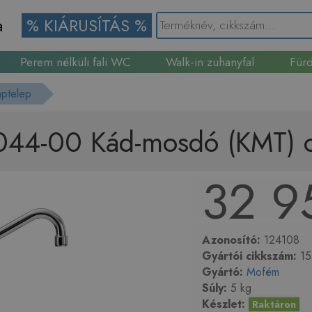
a
% KIÁRUSÍTÁS %
Perem nélküli fali WC
Walk-in zuhanyfal
Fürd
Gránit mosogató
aptelep
44-00 Kád-mosdó (KMT) c
32 9
Azonosító:
124108
Gyártói cikkszám:
15
Gyártó:
Mofém
Súly:
5 kg
Készlet:
Raktáron