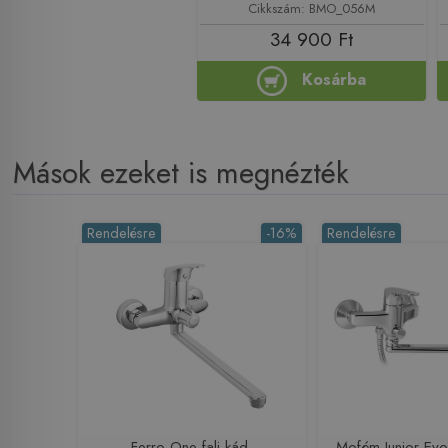
Cikkszám: BMO_056M
34 900 Ft
Kosárba
Mások ezeket is megnézték
Rendelésre
-16%
Rendelésre
Ferro One fali kád-
Mofém Junior Ev