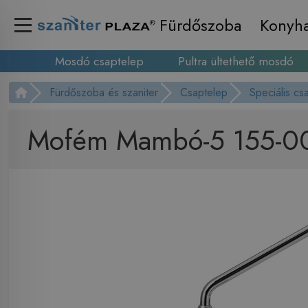
Fürdőszoba
Konyh
Mosdó csaptelep
Pultra ültethető mosdó
Fürdőszoba és szaniter
Csaptelep
Speciális cs
Mofém Mambó-5 155-00