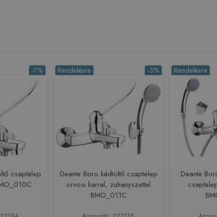
-7%
Rendelésre
-3%
Rendelésre
ltő csaptelep
Deante Boro kádtöltő csaptelep
Deante Bor
 BMO_010C
orvosi karral, zuhanyszettel
csaptelep
BMO_011C
BM
223394
Azonosító: 223378
Azono