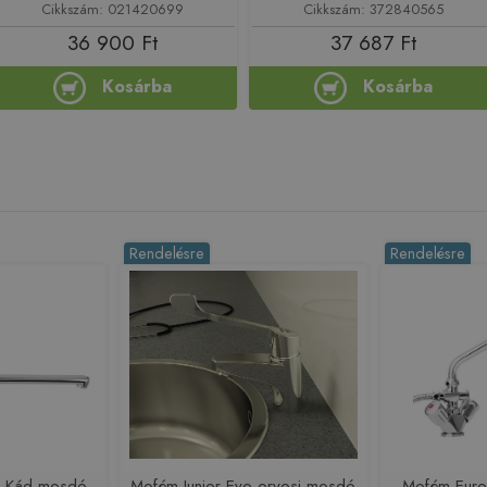
Cikkszám: 021420699
Cikkszám: 372840565
36 900 Ft
37 687 Ft
Kosárba
Kosárba
Rendelésre
Rendelésre
o Kád-mosdó
Mofém Junior Evo orvosi mosdó
Mofém Euro