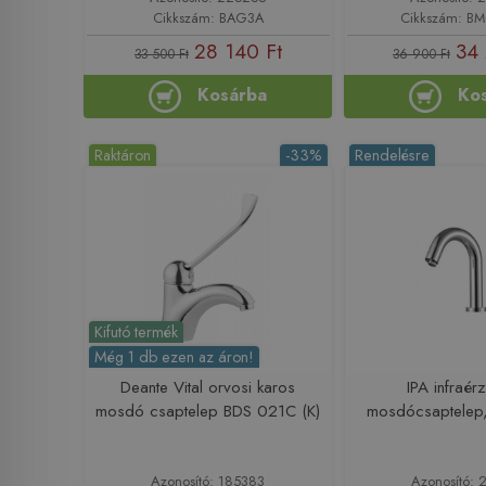
Cikkszám: BAG3A
Cikkszám: B
28 140 Ft
34 
33 500 Ft
36 900 Ft
Kosárba
Ko
Raktáron
-33%
Rendelésre
Kifutó termék
Még 1 db ezen az áron!
Deante Vital orvosi karos
IPA infraér
mosdó csaptelep BDS 021C (K)
mosdócsaptelep
Azonosító: 185383
Azonosító: 