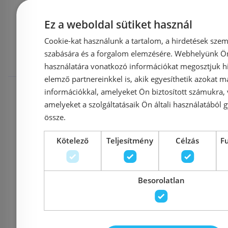
Mások ezeket
Ez a weboldal sütiket használ
Cookie-kat használunk a tartalom, a hirdetések szem
megnézték
szabására és a forgalom elemzésére. Webhelyünk Ön 
használatára vonatkozó információkat megosztjuk hi
elemző partnereinkkel is, akik egyesíthetik azokat m
Rendelésre
-20%
Rendelésre
információkkal, amelyeket Ön biztosított számukra,
amelyeket a szolgáltatásaik Ön általi használatából g
össze.
Kötelező
Teljesítmény
Célzás
F
Besorolatlan
Sanipro OBB/800
Sanimix z
zuhanyfal (brillant,
cm 22.