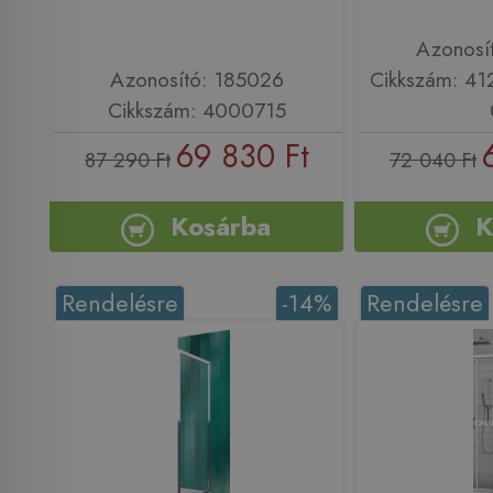
Azonosí
Azonosító: 185026
Cikkszám: 4
Cikkszám: 4000715
69 830 Ft
87 290 Ft
72 040 Ft
Kosárba
K
Rendelésre
-14%
Rendelésre