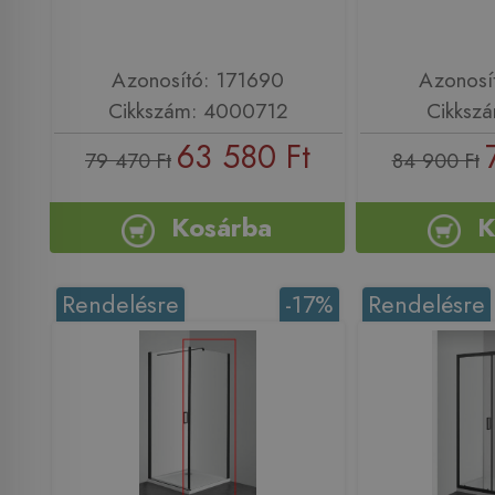
Azonosító: 171690
Azonosí
Cikkszám: 4000712
Cikksz
63 580 Ft
79 470 Ft
84 900 Ft
Kosárba
K
Rendelésre
-17%
Rendelésre