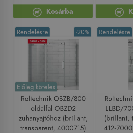
Kosárba
K
Rendelésre
-20%
Rendelésre
Előleg köteles
Roltechnik OBZB/800
Roltechni
oldalfal OBZD2
LLBD/700
zuhanyajtóhoz (brillant,
(brillant,
transparent, 4000715)
412-7000