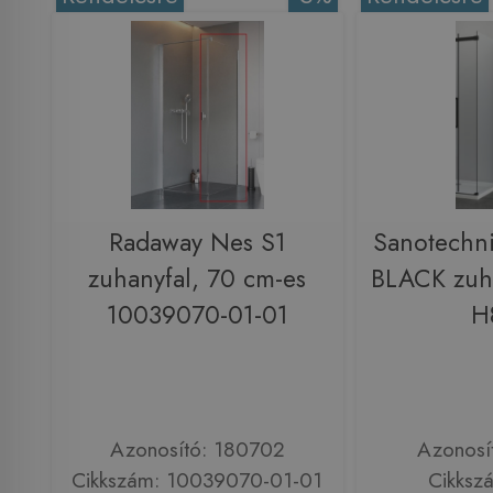
Radaway Nes S1
Sanotech
zuhanyfal, 70 cm-es
BLACK zuh
10039070-01-01
H
Azonosító: 180702
Azonosí
Cikkszám: 10039070-01-01
Cikksz