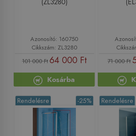
(ZL3280)
(EL
Azonosító: 160750
Azonosí
Cikkszám: ZL3280
Cikkszá
64 000 Ft
101 000 Ft
71 000 Ft
Kosárba
K
Rendelésre
-25%
Rendelésre