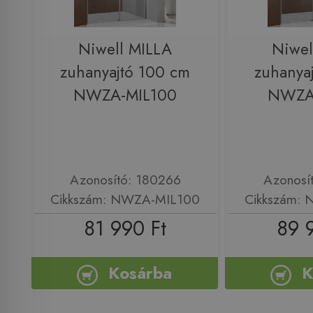
Niwell MILLA
Niwel
zuhanyajtó 100 cm
zuhanya
NWZA-MIL100
NWZA
Azonosító: 180266
Azonosí
Cikkszám: NWZA-MIL100
Cikkszám:
81 990 Ft
89 
Kosárba
K