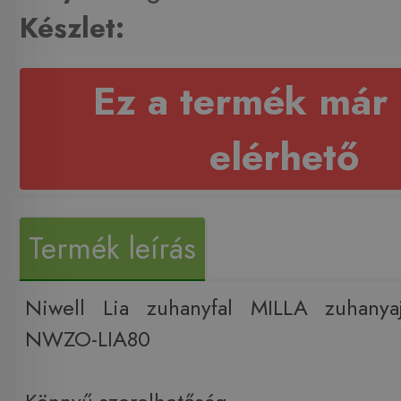
Készlet:
Ez a termék már
elérhető
Termék leírás
Niwell Lia zuhanyfal MILLA zuhany
NWZO-LIA80