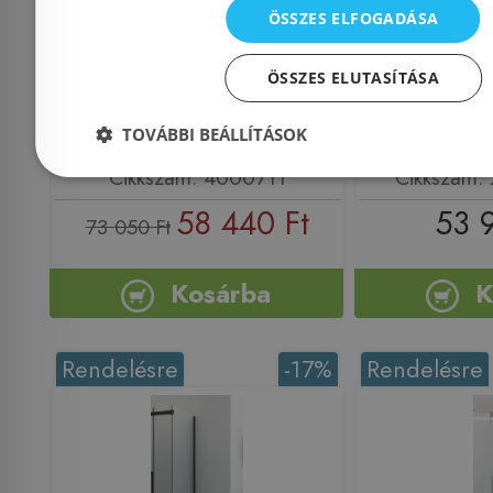
transparent, 4000711)
ÖSSZES ELFOGADÁSA
ÖSSZES ELUTASÍTÁSA
TOVÁBBI BEÁLLÍTÁSOK
Azonosító: 171689
Azonosí
Cikkszám: 4000711
Cikkszám:
58 440 Ft
53 
73 050 Ft
Kosárba
K
Rendelésre
-17%
Rendelésre