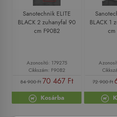
Sanotechnik ELITE
Sanotec
BLACK 2 zuhanyfal 90
BLACK 1 z
cm F90B2
cm
Azonosító: 179275
Azonosí
Cikkszám: F90B2
Cikksz
70 467 Ft
84 900 Ft
72 900 Ft
Kosárba
K