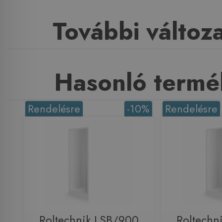
További változ
Hasonló termé
Rendelésre
-10%
Rendelésre
Roltechnik LSB/900
Roltechn