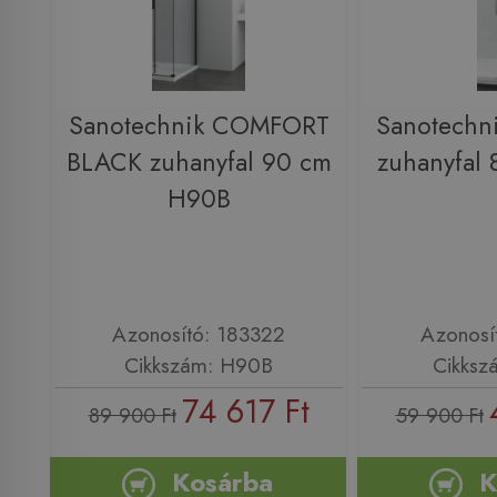
Sanotechnik COMFORT
Sanotech
BLACK zuhanyfal 90 cm
zuhanyfal
H90B
Azonosító: 183322
Azonosí
Cikkszám: H90B
Cikksz
74 617 Ft
89 900 Ft
59 900 Ft
Kosárba
K