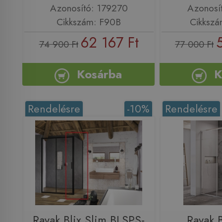
Azonosító: 179270
Azonosí
Cikkszám: F90B
Cikkszá
62 167 Ft
74 900 Ft
77 000 Ft
Kosárba
K
Rendelésre
-10%
Rendelésre
Ravak Blix Slim BLSPS-
Ravak 