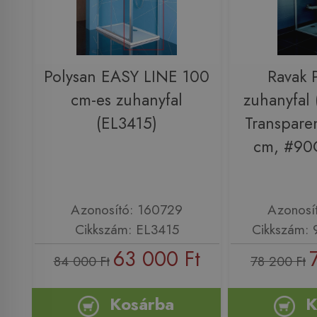
Polysan EASY LINE 100
Ravak 
cm-es zuhanyfal
zuhanyfal
(EL3415)
Transparen
cm, #90
Azonosító: 160729
Azonosí
Cikkszám: EL3415
Cikkszám:
63 000 Ft
84 000 Ft
78 200 Ft
Kosárba
K