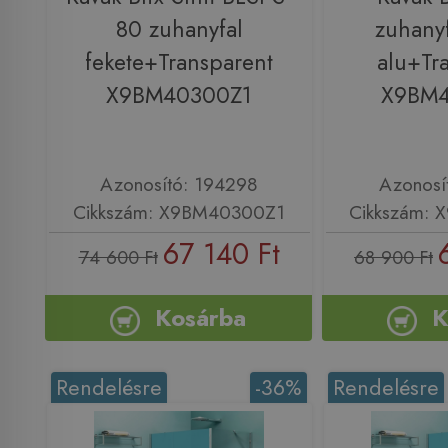
80 zuhanyfal
zuhanyf
fekete+Transparent
alu+Tr
X9BM40300Z1
X9BM
Azonosító: 194298
Azonosí
Cikkszám: X9BM40300Z1
Cikkszám:
67 140 Ft
74 600 Ft
68 900 Ft
Kosárba
K
Rendelésre
-36%
Rendelésre