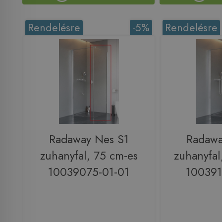
Rendelésre
-5%
Rendelésre
Radaway Nes S1
Radawa
zuhanyfal, 75 cm-es
zuhanyfal
10039075-01-01
100391