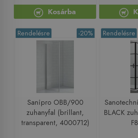
Kosárba
K
Rendelésre
-20%
Rendelésre
Sanipro OBB/900
Sanotech
zuhanyfal (brillant,
BLACK zuh
transparent, 4000712)
F