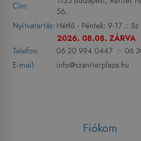
1135 Budapest, Reitter F
Cím:
56.
Nyitvatartás:
Hétfő - Péntek: 9-17 :: S
2026. 08.08. ZÁRVA
Telefon:
06 20 994 0447
::
06 3
E-mail:
info@szaniterplaza.hu
Fiókom