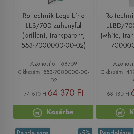
Roltechnik Lega Line
Roltechni
LLB/700 zuhanyfal
LLBD/700
(brillant, transparent,
(white, tra
553-7000000-00-02)
700000
Azonosító: 168769
Azonosí
Cikkszám: 553-7000000-00-
Cikkszám: 4
02
64 370 Ft
74 610 Ft
68 180 Ft
Kosárba
K
Rendelésre
-5%
Rendelésre