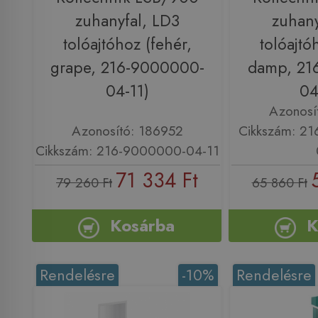
zuhanyfal, LD3
zuhany
tolóajtóhoz (fehér,
tolóajtó
grape, 216-9000000-
damp, 21
04-11)
04
Azonosí
Azonosító: 186952
Cikkszám: 2
Cikkszám: 216-9000000-04-11
71 334 Ft
79 260 Ft
65 860 Ft
Kosárba
K
Rendelésre
-10%
Rendelésre