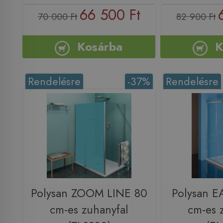
66 500 Ft
70 000 Ft
82 900 Ft
Kosárba
K
Rendelésre
-37%
Rendelésre
Polysan ZOOM LINE 80
Polysan E
cm-es zuhanyfal
cm-es 