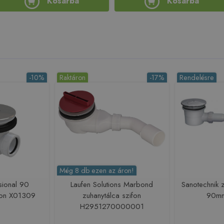
Kosárba
Kosárba
-10%
Raktáron
-17%
Rendelésre
Még 8 db ezen az áron!
sional 90
Laufen Solutions Marbond
Sanotechnik z
ifon X01309
zuhanytálca szifon
90m
H2951270000001