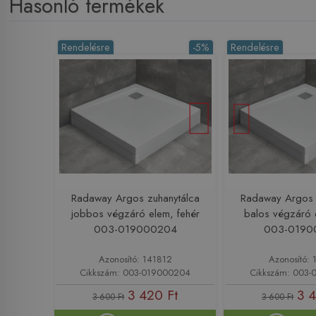
Hasonló termékek
Rendelésre
-5%
Rendelésre
Radaway Argos zuhanytálca
Radaway Argos 
jobbos végzáró elem, fehér
balos végzáró 
003-019000204
003-0190
Azonosító: 141812
Azonosító: 
Cikkszám: 003-019000204
Cikkszám: 003
3 420 Ft
3 
3 600 Ft
3 600 Ft