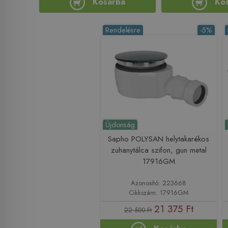
Kosárba
Ko
Rendelésre
-5%
Újdonság
Sapho POLYSAN helytakarékos
zuhanytálca szifon, gun metal
17916GM
Azonosító: 223668
Cikkszám: 17916GM
21 375 Ft
22 500 Ft