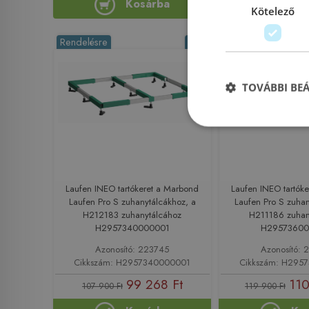
Kosárba
Ko
Kötelező
Rendelésre
-8%
Rendelésre
TOVÁBBI BE
Laufen INEO tartókeret a Marbond
Laufen INEO tartók
Laufen Pro S zuhanytálcákhoz, a
Laufen Pro S zuhan
H212183 zuhanytálcához
H211186 zuhan
H2957340000001
H29573600
Azonosító: 223745
Azonosító: 
Cikkszám: H2957340000001
Cikkszám: H295
99 268 Ft
110
107 900 Ft
119 900 Ft