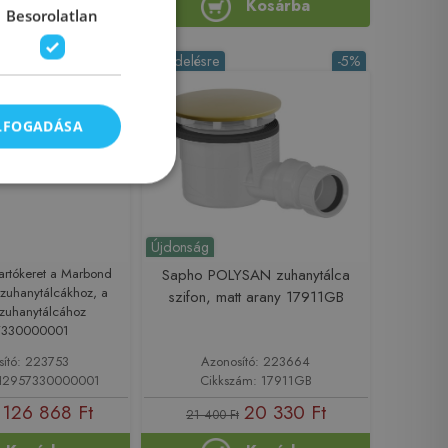
Kosárba
Kosárba
Besorolatlan
-8%
Rendelésre
-5%
ELFOGADÁSA
Újdonság
artókeret a Marbond
Sapho POLYSAN zuhanytálca
 zuhanytálcákhoz, a
szifon, matt arany 17911GB
zuhanytálcához
7330000001
sító: 223753
Azonosító: 223664
 H2957330000001
Cikkszám: 17911GB
126 868 Ft
20 330 Ft
21 400 Ft