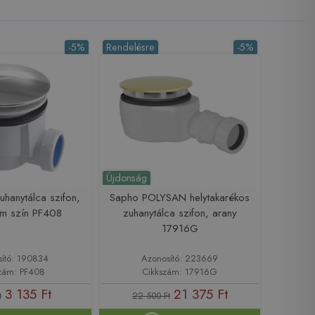
-5%
Rendelésre
-5%
Újdonság
hanytálca szifon,
Sapho POLYSAN helytakarékos
óm szín PF408
zuhanytálca szifon, arany
17916G
sító: 190834
Azonosító: 223669
zám: PF408
Cikkszám: 17916G
3 135 Ft
21 375 Ft
t
22 500 Ft