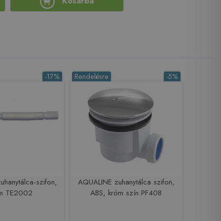
Kosárba
-17%
Rendelésre
-5%
uhanytálca-szifon,
AQUALINE zuhanytálca szifon,
m TE2002
ABS, króm szín PF408