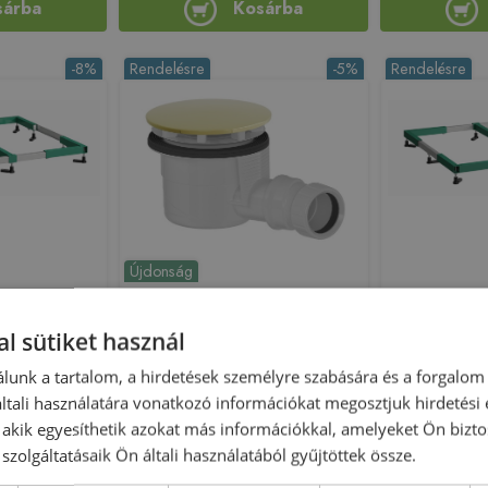
sárba
Kosárba
-8%
Rendelésre
-5%
Rendelésre
Újdonság
eret a Marbond
Sapho POLYSAN zuhanytálca
Laufen INEO t
ytálcákhoz, a
Laufen Pro S
szifon, arany 17911G
l sütiket használ
zuhanytálcához
H210181, H
00001
zuhanytálcáh
lunk a tartalom, a hirdetések személyre szabására és a forgalom
223740
Azonosító: 223663
Azono
tali használatára vonatkozó információkat megosztjuk hirdetési
7260000001
Cikkszám: 17911G
Cikkszám:
, akik egyesíthetik azokat más információkkal, amelyeket Ön bizto
 908 Ft
20 330 Ft
szolgáltatásaik Ön általi használatából gyűjtöttek össze.
21 400 Ft
109 900 Ft