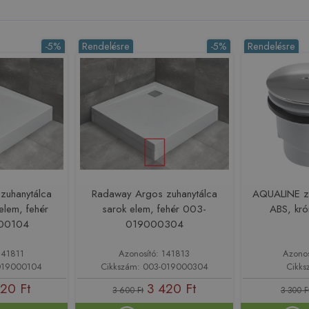
-5%
Rendelésre
-5%
Rendelésre
zuhanytálca
Radaway Argos zuhanytálca
AQUALINE zu
elem, fehér
sarok elem, fehér 003-
ABS, kr
00104
019000304
141811
Azonosító: 141813
Azono
-019000104
Cikkszám: 003-019000304
Cikks
420 Ft
3 420 Ft
3 600 Ft
3 300 F