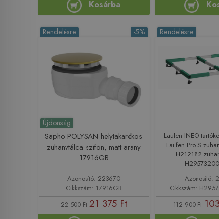
Kosárba
Ko
Rendelésre
-5%
Rendelésre
Újdonság
Sapho POLYSAN helytakarékos
Laufen INEO tartók
Laufen Pro S zuhan
zuhanytálca szifon, matt arany
H212182 zuhan
17916GB
H29573200
Azonosító: 223670
Azonosító: 
Cikkszám: 17916GB
Cikkszám: H295
21 375 Ft
103
22 500 Ft
112 900 Ft