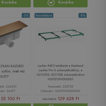
Kosárba
Kosárba
-5%
Rendelésre
-8%
LYSAN KAZUKO
Laufen INEO tartókeret a Marbond
Laufen Pro S zuhanytálcákhoz, a
 szifon, matt réz
H210185, H211188 zuhanytálcához
26377
H2957390000001
sító: 224201
Azonosító: 223755
zám: 26377
Cikkszám: H2957390000001
55 100 Ft
129 628 Ft
140 900 Ft