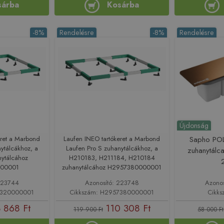
sárba
Kosárba
-8%
Rendelésre
-8%
Rendelésre
Újdonság
eret a Marbond
Laufen INEO tartókeret a Marbond
Sapho PO
ytálcákhoz, a
Laufen Pro S zuhanytálcákhoz, a
zuhanytálca
ytálcához
H210183, H211184, H210184
00001
zuhanytálcához H2957380000001
223744
Azonosító: 223748
Azono
7320000001
Cikkszám: H2957380000001
Cikks
 868 Ft
110 308 Ft
119 900 Ft
58 000 Ft