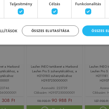
sárba
Kosárba
Teljesítmény
Célzás
Funkcionalitás
-8%
Rendelésre
-8%
Rendelésre
ÁLLÍTÁSOK
ÖSSZES ELUTASÍTÁSA
ÖSSZES 
eret a Marbond
Laufen INEO tartókeret a Marbond
Laufen INEO t
ytálcákhoz, a
Laufen Pro S zuhanytálcákhoz, a
Laufen Pro S
ytálcához
H210180 zuhanytálcához
H211181 
00001
H2957250000001
H295
223746
Azonosító: 223739
Azono
7360000001
Cikkszám: H2957250000001
Cikkszám:
 308 Ft
90 988 Ft
98 900 Ft
137 900 Ft