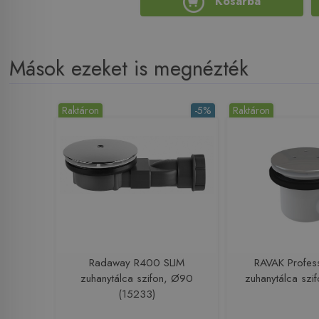
Kosárba
Mások ezeket is megnézték
Raktáron
-5%
Raktáron
Radaway R400 SLIM
RAVAK Profes
zuhanytálca szifon, Ø90
zuhanytálca sz
(15233)