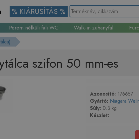
a
% KIÁRUSÍTÁS %
Perem nélküli fali WC
Walk-in zuhanyfal
Fürd
Gránit mosogató
tálca)
ytálca szifon 50 mm-es
Azonosító:
176657
Gyártó:
Niagara Well
Súly:
0.3 kg
Készlet: