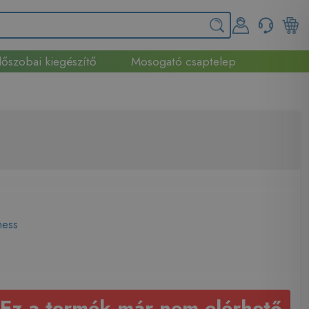
őszobai kiegészítő
Mosogató csaptelep
ness
Ez a termék már nem elérhető