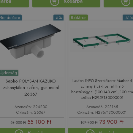
sárba
Kosárba
Rendelésre
-5%
Raktáron
-31
Újdonság
Sapho POLYSAN KAZUKO
Laufen INEO Szerelőkeret Marbond
zuhanytálcákhoz, állítható
zuhanytálca szifon, gun metal
hosszúsággal (100-140 cm), 100 cm
26367
széles H2957130000001
Azonosító: 224200
Azonosító: 223165
Cikkszám: 26367
Cikkszám: H2957130000001
55 100 Ft
73 900 Ft
58 000 Ft
107 700 Ft