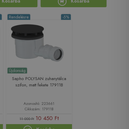
Kosárba
Kosárba
%
Rendelésre
-5%
Újdonság
Sapho POLYSAN zuhanytálca
szifon, matt fekete 17911B
Azonosító: 223661
Cikkszám: 17911B
10 450 Ft
11 000 Ft