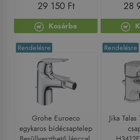
29 150 Ft
28 
Kosárba
K
Rendelésre
Rendelésre
Grohe Euroeco
Jika Talas
egykaros bidécsaptelep
csa
Besüllyeszthető lánccal,
H3412E