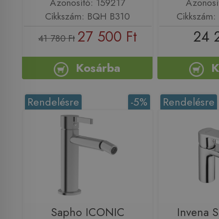
Azonosító: 159217
Azonosí
Cikkszám: BQH B310
Cikkszám:
27 500 Ft
24 
41 780 Ft
Kosárba
K
Rendelésre
-5%
Rendelésre
Sapho ICONIC
Invena 