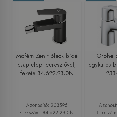
Mofém Zenit Black bidé
Grohe S
csaptelep leeresztővel,
egykaros b
fekete 84.622.28.0N
233
Azonosító: 203595
Azonosí
Cikkszám: 84.622.28.0N
Cikkszám