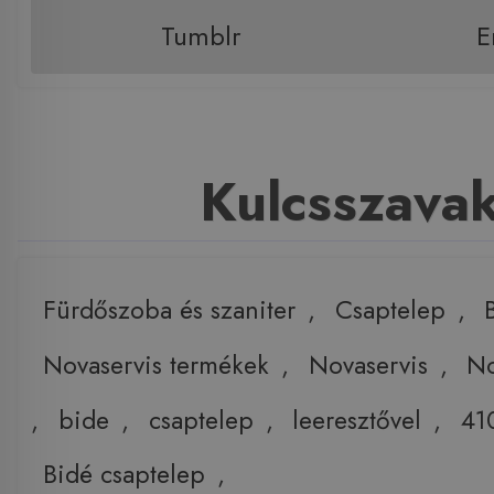
Tumblr
E
Kulcsszava
Fürdőszoba és szaniter
,
Csaptelep
,
Novaservis termékek
,
Novaservis
,
No
,
bide
,
csaptelep
,
leeresztővel
,
41
Bidé csaptelep
,