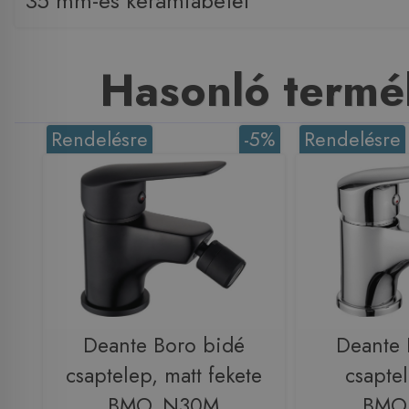
35 mm-es kerámiabetét
Hasonló termé
Rendelésre
-5%
Rendelésre
Deante Boro bidé
Deante 
csaptelep, matt fekete
csapte
BMO_N30M
BMO