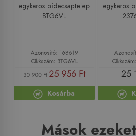
egykaros bidecsaptelep
egykaros b
BTG6VL
237
Azonosító: 168619
Azonosí
Cikkszám: BTG6VL
Cikkszám
25 956 Ft
25 
30 900 Ft
Kosárba
K
Mások ezeket