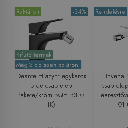
Raktáron
-34%
Rendelésre
Kifutó termék
Még 2 db ezen az áron!
Deante Hiacynt egykaros
Invena 
bide csaptelep
csaptelep
fekete/króm BQH B310
leeresztőv
(K)
01-