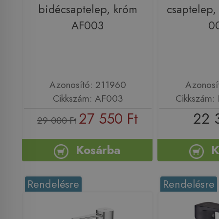
bidécsaptelep, króm
csaptelep,
AF003
0
Azonosító: 211960
Azonosí
Cikkszám: AF003
Cikkszám:
27 550 Ft
22 
29 000 Ft
Kosárba
K
Rendelésre
Rendelésre