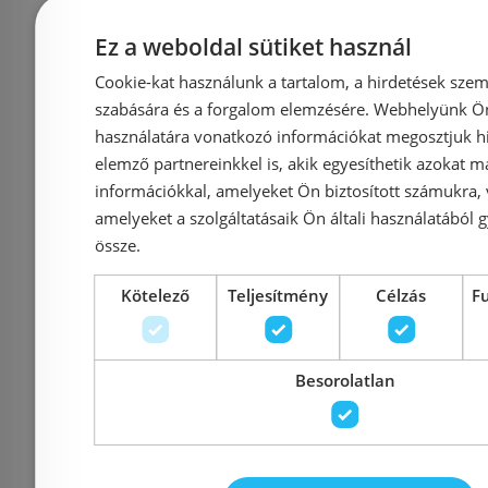
712
Ez a weboldal sütiket használ
Azonosító: 143811
Azonosí
Cookie-kat használunk a tartalom, a hirdetések szem
Cikkszám: 71204000
Cikkszám
szabására és a forgalom elemzésére. Webhelyünk Ön 
használatára vonatkozó információkat megosztjuk hi
28 450 Ft
42 405 Ft
36 481 Ft
elemző partnereinkkel is, akik egyesíthetik azokat m
információkkal, amelyeket Ön biztosított számukra,
Kosárba
K
amelyeket a szolgáltatásaik Ön általi használatából g
össze.
Rendelésre
-31%
Rendelésre
Kötelező
Teljesítmény
Célzás
F
Besorolatlan