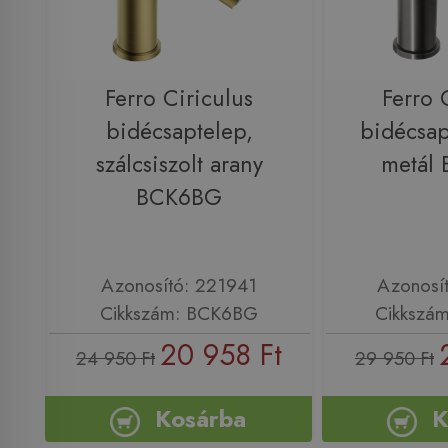
Ferro Ciriculus
Ferro 
bidécsaptelep,
bidécsap
szálcsiszolt arany
metál
BCK6BG
Azonosító: 221941
Azonosí
Cikkszám: BCK6BG
Cikkszá
20 958 Ft
24 950 Ft
29 950 Ft
Kosárba
K