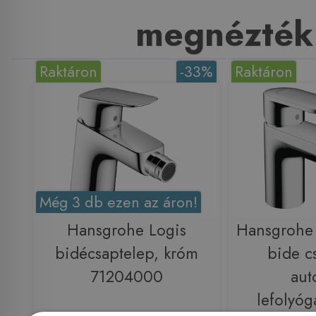
megnézték
Raktáron
-33%
Raktáron
Még 3 db ezen az áron!
Hansgrohe Logis
Hansgrohe 
bidécsaptelep, króm
bide c
71204000
aut
lefolyóg