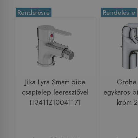
Rendelésre
Rendelésre
Jika Lyra Smart bide
Grohe
csaptelep leeresztővel
egykaros b
H3411Z10041171
króm 