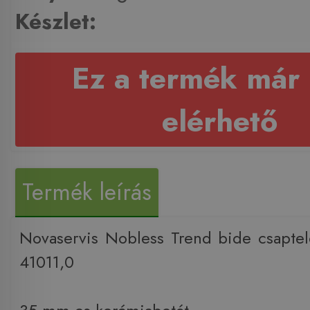
Készlet:
Ez a termék már
elérhető
Termék leírás
Novaservis Nobless Trend bide csaptel
41011,0