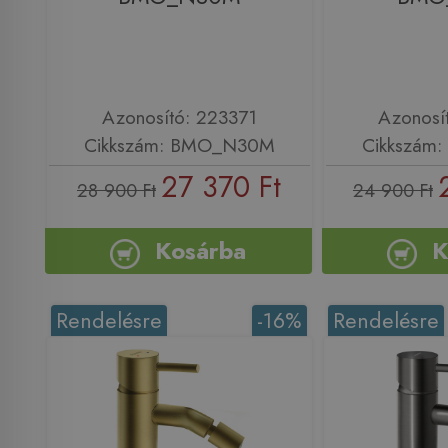
Azonosító: 223371
Azonosí
Cikkszám: BMO_N30M
Cikkszám
27 370 Ft
28 900 Ft
24 900 Ft
Kosárba
K
Rendelésre
-16%
Rendelésre