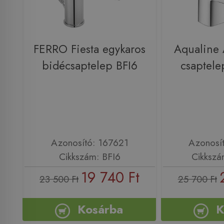
FERRO Fiesta egykaros
Aqualine
bidécsaptelep BFI6
csaptel
Azonosító: 167621
Azonosí
Cikkszám: BFI6
Cikksz
19 740 Ft
23 500 Ft
25 700 Ft
Kosárba
K