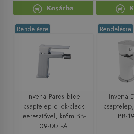
Kosárba
K
Rendelésre
Rendelésre
Invena Paros bide
Invena 
csaptelep click-clack
csaptelep
leeresztővel, króm BB-
BB-1
09-001-A