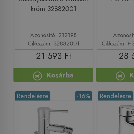
króm 32882001
Azonosító: 212198
Azonosí
Cikkszám: 32882001
Cikkszám: H
21 593 Ft
28 
Kosárba
K
Rendelésre
-16%
Rendelésre