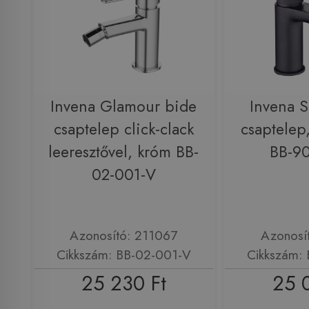
Invena Glamour bide
Invena 
csaptelep click-clack
csaptelep,
leeresztővel, króm BB-
BB-9
02-001-V
Azonosító: 211067
Azonosí
Cikkszám: BB-02-001-V
Cikkszám:
25 230 Ft
25 