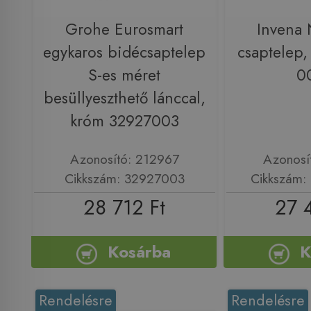
Grohe Eurosmart
Invena 
egykaros bidécsaptelep
csaptelep,
S-es méret
0
besüllyeszthető lánccal,
króm 32927003
Azonosító: 212967
Azonosí
Cikkszám: 32927003
Cikkszám:
28 712 Ft
27 
Kosárba
K
Rendelésre
Rendelésre