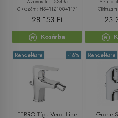
Azonosító: 183435
Azonosí
Cikkszám: H3411Z10041171
Cikkszám
28 153 Ft
23 
Kosárba
K
Rendelésre
-16%
Rendelésre
FERRO Tiga VerdeLine
Grohe S