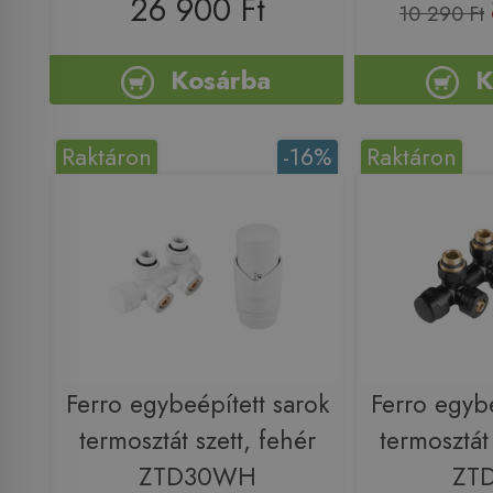
26 900 Ft
10 290 Ft
Kosárba
K
Raktáron
-16%
Raktáron
Ferro egybeépített sarok
Ferro egybe
termosztát szett, fehér
termosztát 
ZTD30WH
ZT