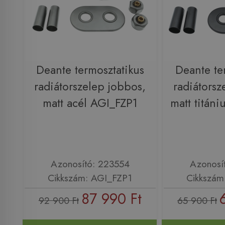
Deante termosztatikus
Deante te
radiátorszelep jobbos,
radiátorsz
matt acél AGI_FZP1
matt titán
Azonosító: 223554
Azonosí
Cikkszám: AGI_FZP1
Cikkszám
87 990 Ft
92 900 Ft
65 900 Ft