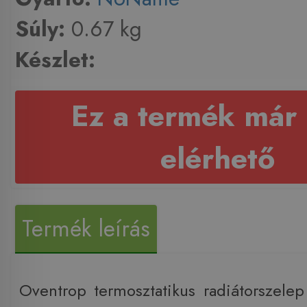
Súly:
0.67 kg
Készlet:
Ez a termék már
elérhető
Termék leírás
Oventrop termosztatikus radiátorszele