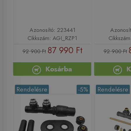
Azonosító: 223441
Azonosí
Cikkszám: AGI_RZP1
Cikkszám
87 990 Ft
92 900 Ft
92 900 Ft
Kosárba
K
Rendelésre
-5%
Rendelésre