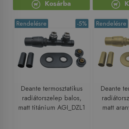
Kosárba
K
Rendelésre
-5%
Rendelésre
Deante termosztatikus
Deante te
radiátorszelep balos,
radiátors
matt titánium AGI_DZL1
matt ara