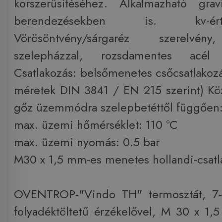
korszerűsítéséhez. Alkalmazható gra
berendezésekben is. kv-ér
Vörösöntvény/sárgaréz szerelvény
szelepházzal, rozsdamentes acél s
Csatlakozás: belsőmenetes csőcsatlakozá
méretek DIN 3841 / EN 215 szerint) K
gőz üzemmódra szelepbetéttől függően
max. üzemi hőmérséklet: 110 °C
max. üzemi nyomás: 0.5 bar
M30 x 1,5 mm-es menetes hollandi-csatl
OVENTROP-"Vindo TH" termosztát, 7-
folyadéktöltetű érzékelővel, M 30 x 1,5