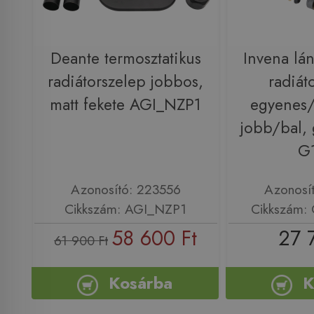
Deante termosztatikus
Invena lá
radiátorszelep jobbos,
radiát
matt fekete AGI_NZP1
egyenes/s
jobb/bal, 
G
Azonosító: 223556
Azonosí
Cikkszám: AGI_NZP1
Cikkszám:
58 600 Ft
27 
61 900 Ft
Kosárba
K