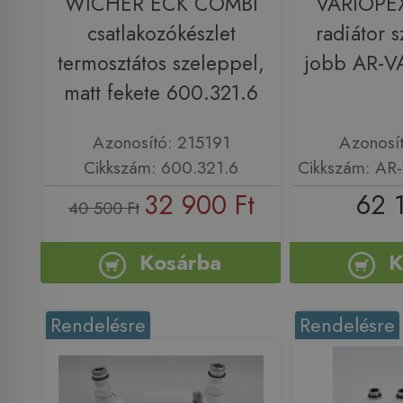
WICHER ECK COMBI
VARIOPE
csatlakozókészlet
radiátor 
termosztátos szeleppel,
jobb AR-V
matt fekete 600.321.6
Azonosító: 215191
Azonosí
Cikkszám: 600.321.6
Cikkszám: AR
32 900 Ft
62 
40 500 Ft
Kosárba
K
Rendelésre
Rendelésre