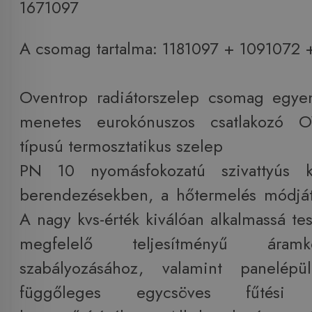
1671097
A csomag tartalma: 1181097 + 1091072 
Oventrop radiátorszelep csomag egye
menetes eurokónuszos csatlakozó 
típusú termosztatikus szelep
PN 10 nyomásfokozatú szivattyús kö
berendezésekben, a hőtermelés módját
A nagy kvs-érték kiválóan alkalmassá te
megfelelő teljesítményű áram
szabályozásához, valamint panelépü
függőleges egycsöves fűtési r