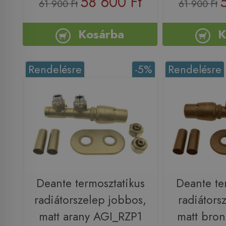
58 600 Ft
61 900 Ft
61 900 Ft
Kosárba
K
Rendelésre
-5%
Rendelésre
Deante termosztatikus
Deante te
radiátorszelep jobbos,
radiátors
matt arany AGI_RZP1
matt bro