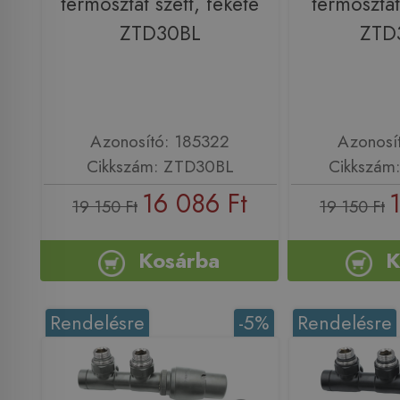
termosztát szett, fekete
termosztát
ZTD30BL
ZT
Azonosító: 185322
Azonosí
Cikkszám: ZTD30BL
Cikkszá
16 086 Ft
19 150 Ft
19 150 Ft
Kosárba
K
Rendelésre
-5%
Rendelésre