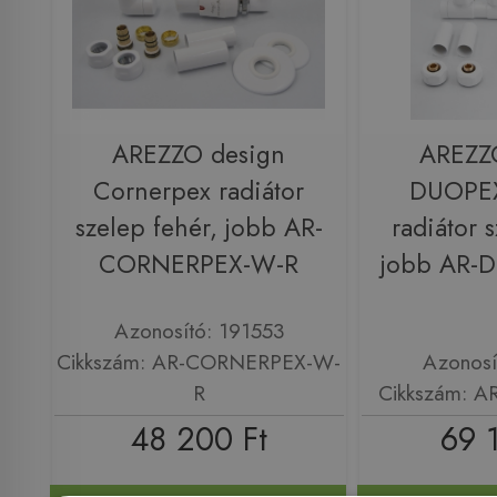
AREZZO design
AREZZ
Cornerpex radiátor
DUOPE
szelep fehér, jobb AR-
radiátor 
CORNERPEX-W-R
jobb AR-
Azonosító: 191553
Cikkszám: AR-CORNERPEX-W-
Azonosí
R
Cikkszám: 
48 200 Ft
69 