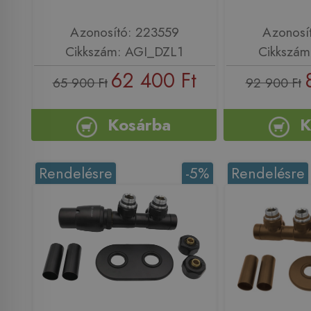
Azonosító: 223559
Azonosí
Cikkszám: AGI_DZL1
Cikkszám
62 400 Ft
65 900 Ft
92 900 Ft
Kosárba
K
Rendelésre
-5%
Rendelésre