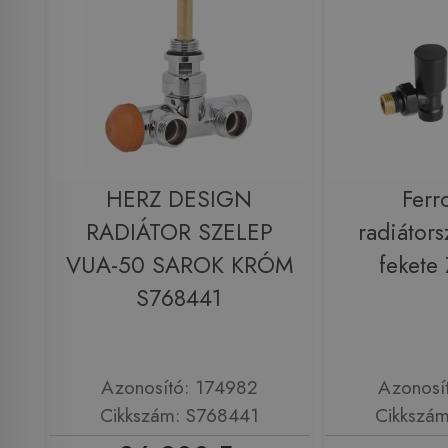
HERZ DESIGN
Ferr
RADIÁTOR SZELEP
radiátors
VUA-50 SAROK KRÓM
fekete
S768441
Azonosító: 174982
Azonosí
Cikkszám: S768441
Cikkszá