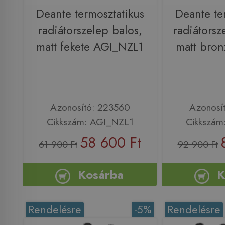
Deante termosztatikus
Deante te
radiátorszelep balos,
radiátorsz
matt fekete AGI_NZL1
matt bro
Azonosító: 223560
Azonosí
Cikkszám: AGI_NZL1
Cikkszám
58 600 Ft
61 900 Ft
92 900 Ft
Kosárba
K
Rendelésre
-5%
Rendelésre