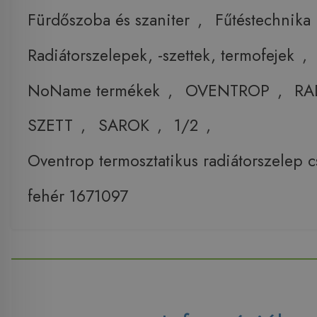
Fürdőszoba és szaniter
,
Fűtéstechnika
Radiátorszelepek, -szettek, termofejek
,
NoName termékek
,
OVENTROP
,
RA
SZETT
,
SAROK
,
1/2
,
Oventrop termosztatikus radiátorszelep 
fehér 1671097