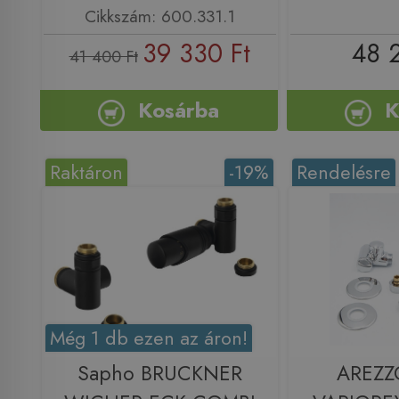
Cikkszám: 600.331.1
39 330 Ft
48 
41 400 Ft
Kosárba
K
Raktáron
-19%
Rendelésre
Még 1 db ezen az áron!
Sapho BRUCKNER
AREZZ