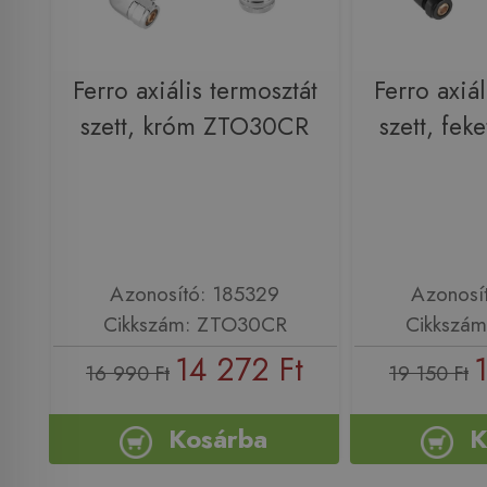
Ferro axiális termosztát
Ferro axiál
szett, króm ZTO30CR
szett, fe
Azonosító: 185329
Azonosí
Cikkszám: ZTO30CR
Cikkszá
14 272 Ft
16 990 Ft
19 150 Ft
Kosárba
K