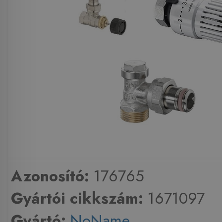
Azonosító:
176765
Gyártói cikkszám:
1671097
Gyártó:
NoName