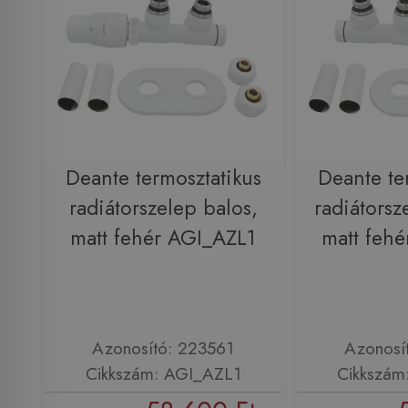
Deante termosztatikus
Deante te
radiátorszelep balos,
radiátorsz
matt fehér AGI_AZL1
matt feh
Azonosító: 223561
Azonosí
Cikkszám: AGI_AZL1
Cikkszám