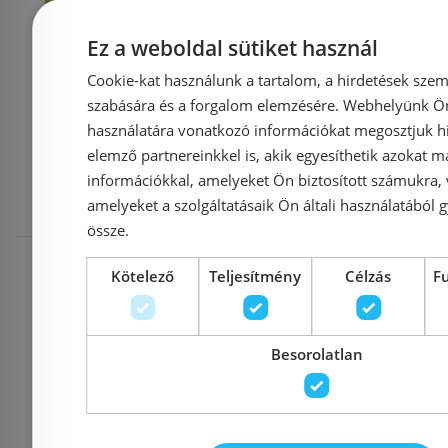
Kosárba
K
Ez a weboldal sütiket használ
Cookie-kat használunk a tartalom, a hirdetések szem
szabására és a forgalom elemzésére. Webhelyünk Ön 
Mások ezeket
használatára vonatkozó információkat megosztjuk hi
elemző partnereinkkel is, akik egyesíthetik azokat m
megnézték
információkkal, amelyeket Ön biztosított számukra,
amelyeket a szolgáltatásaik Ön általi használatából g
össze.
Raktáron
-12%
Rendelésre
Kötelező
Teljesítmény
Célzás
F
Besorolatlan