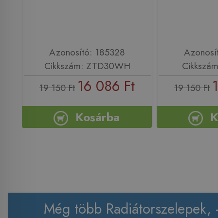
Azonosító: 185328
Azonosí
Cikkszám: ZTD30WH
Cikkszá
16 086 Ft
19 150 Ft
19 150 Ft
Kosárba
K
Még több Radiátorszelepek, -