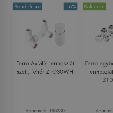
Rendelésre
-16%
Raktáron
Ferro Axiális termosztát
Ferro egybe
szett, fehér ZTO30WH
termosztát
ZT
Azonosító: 185330
Azonosí