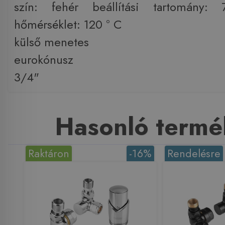
szín: fehér beállítási tartomány
hőmérséklet: 120 ° C
külső menetes
eurokónusz
3/4"
Hasonló termé
Raktáron
-16%
Rendelésre