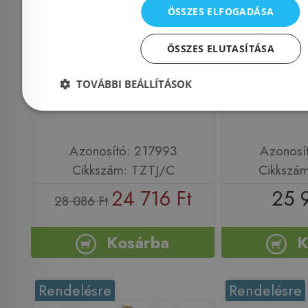
ÖSSZES ELFOGADÁSA
Radeco Basic univerzális
HERZ
lándzsás szelep, matt
RADIÁT
ÖSSZES ELUTASÍTÁSA
fekete TZTJ/C
VUA-50 S
TOVÁBBI BEÁLLÍTÁSOK
S7
Azonosító: 217993
Azonosí
Cikkszám: TZTJ/C
Cikkszá
24 716 Ft
25 
28 086 Ft
Kosárba
K
Rendelésre
Rendelésre