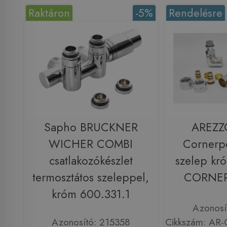
Raktáron
-5%
Rendelésre
Sapho BRUCKNER
AREZZ
WICHER COMBI
Cornerpe
csatlakozókészlet
szelep kr
termosztátos szeleppel,
CORNER
króm 600.331.1
Azonosí
Azonosító: 215358
Cikkszám: AR