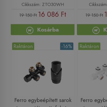
Cikkszám: ZTO30WH
Cikkszá
16 086 Ft
19 150 Ft
19 150 Ft
Kosárba
K
Raktáron
-16%
Raktáron
Ferro egybeépített sarok
Ferro egybe