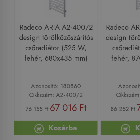
Radeco ARIA A2-400/2
Radeco AR
design törölközőszárítós
design törö
csőradiátor (525 W,
csőradiá
fehér, 680x435 mm)
fehér, 8
Azonosító: 180860
Azonosí
Cikkszám: A2-400/2
Cikkszám
67 016 Ft
76 155 Ft
86 252 Ft
Kosárba
K