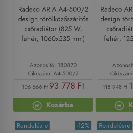
Radeco ARIA A4-500/2
Radeco AR
design törölközőszárítós
design törö
csőradiátor (825 W,
csőradiá
fehér, 1060x535 mm)
fehér, 1
Azonosító: 180870
Azonosí
Cikkszám: A4-500/2
Cikkszám
93 778 Ft
1
106 566 Ft
118 948 Ft
Kosárba
K
Rendelésre
-12%
Rendelésre