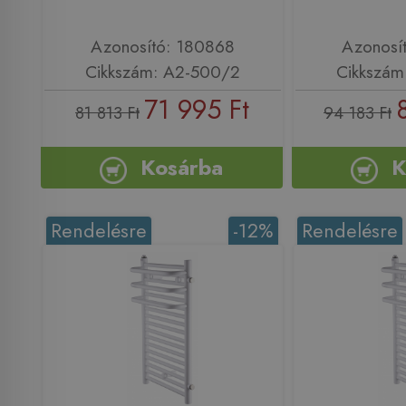
Azonosító: 180868
Azonosí
Cikkszám: A2-500/2
Cikkszám
71 995 Ft
81 813 Ft
94 183 Ft
Kosárba
K
Rendelésre
-12%
Rendelésre