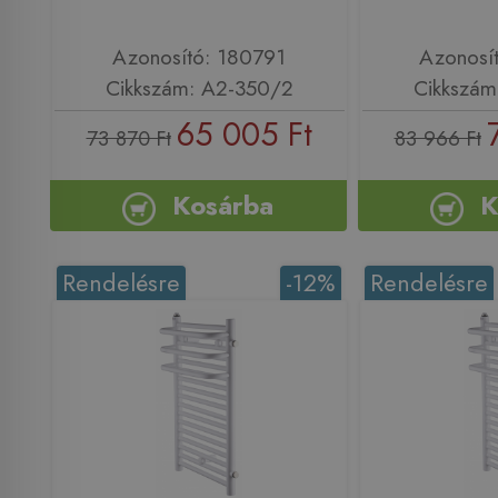
Azonosító: 180791
Azonosí
Cikkszám: A2-350/2
Cikkszám
65 005 Ft
73 870 Ft
83 966 Ft
Kosárba
K
Rendelésre
-12%
Rendelésre