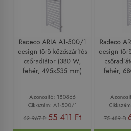
Radeco ARIA A1-500/1
Radeco AR
design törölközőszárítós
design törö
csőradiátor (380 W,
csőradiá
fehér, 495x535 mm)
fehér, 6
Azonosító: 180866
Azonosí
Cikkszám: A1-500/1
Cikkszám
55 411 Ft
62 967 Ft
75 489 Ft