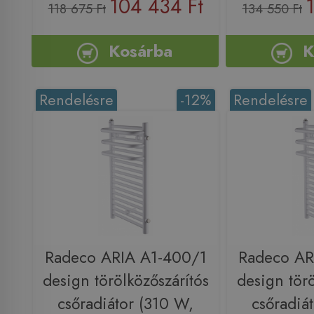
104 434 Ft
118 675 Ft
134 550 Ft
Kosárba
K
Rendelésre
-12%
Rendelésre
Radeco ARIA A1-400/1
Radeco AR
design törölközőszárítós
design törö
csőradiátor (310 W,
csőradiá