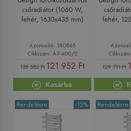
design törölközőszárítós
design törö
csőradiátor (1060 W,
csőradiát
fehér, 1630x435 mm)
fehér, 1
Azonosító: 180865
Azonosí
Cikkszám: A7-400/2
Cikkszám
121 952 Ft
138 582 Ft
129 711 Ft
Kosárba
K
Rendelésre
-12%
Rendelésre