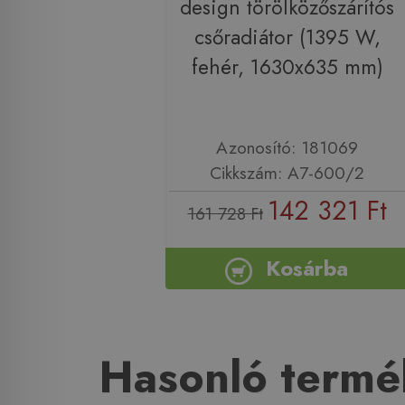
design törölközőszárítós
csőradiátor (1395 W,
fehér, 1630x635 mm)
Azonosító: 181069
Cikkszám: A7-600/2
142 321 Ft
161 728 Ft
Kosárba
Hasonló termé