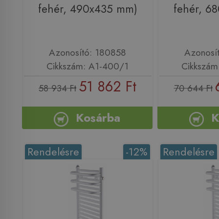
fehér, 490x435 mm)
fehér, 6
Azonosító: 180858
Azonosí
Cikkszám: A1-400/1
Cikkszám
51 862 Ft
58 934 Ft
70 644 Ft
Kosárba
K
Rendelésre
-12%
Rendelésre