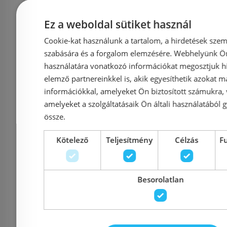
fehér, 680x635 mm)
fehér, 6
Ez a weboldal sütiket használ
Cookie-kat használunk a tartalom, a hirdetések szem
Azonosító: 181063
Azonosí
szabására és a forgalom elemzésére. Webhelyünk Ön 
használatára vonatkozó információkat megosztjuk hi
Cikkszám: A2-600/1
Cikkszám
elemző partnereinkkel is, akik egyesíthetik azokat m
71 515 Ft
81 267 Ft
90 557 Ft
információkkal, amelyeket Ön biztosított számukra,
amelyeket a szolgáltatásaik Ön általi használatából g
össze.
Kosárba
K
Kötelező
Teljesítmény
Célzás
F
Rendelésre
-12%
Rendelésre
Besorolatlan