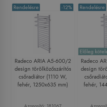
Rendelésre
-12%
Rendelésre
Előleg kötel
Radeco ARIA A5-600/2
Radeco AR
design törölközőszárítós
design törö
csőradiátor (1110 W,
csőradiát
fehér, 1250x635 mm)
fehér, 1
Azonosító: 181067
Azonosí