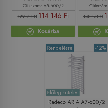
Cikkszám: A5-600/2
Cikkszám
114 146 Ft
1
129 711 Ft
143 161 Ft
Kosárba
K
Rendelésre
-12%
Előleg köteles
Radeco ARIA A7-600/2