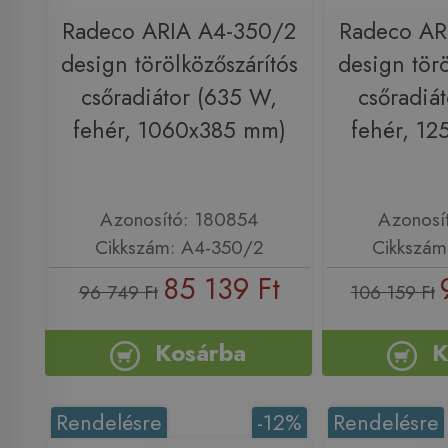
Radeco ARIA A4-350/2
Radeco AR
design törölközőszárítós
design törö
csőradiátor (635 W,
csőradiá
fehér, 1060x385 mm)
fehér, 1
Azonosító: 180854
Azonosí
Cikkszám: A4-350/2
Cikkszám
85 139 Ft
96 749 Ft
106 159 Ft
Kosárba
K
Rendelésre
-12%
Rendelésre