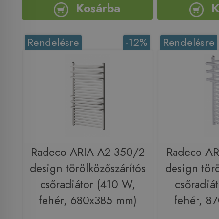
Kosárba
K
Rendelésre
-12%
Rendelésre
Radeco ARIA A2-350/2
Radeco AR
design törölközőszárítós
design törö
csőradiátor (410 W,
csőradiá
fehér, 680x385 mm)
fehér, 8