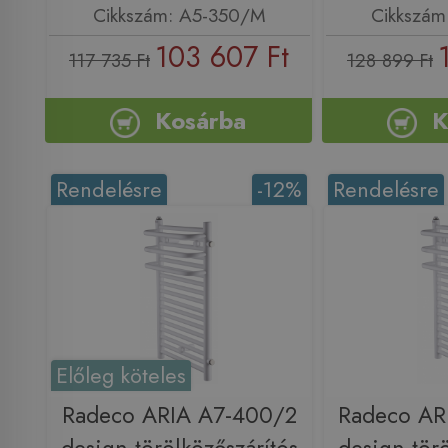
Cikkszám: A5-350/M
Cikkszám
103 607 Ft
117 735 Ft
128 899 Ft
Kosárba
K
Rendelésre
-12%
Rendelésre
Előleg köteles
Radeco ARIA A7-400/2
Radeco AR