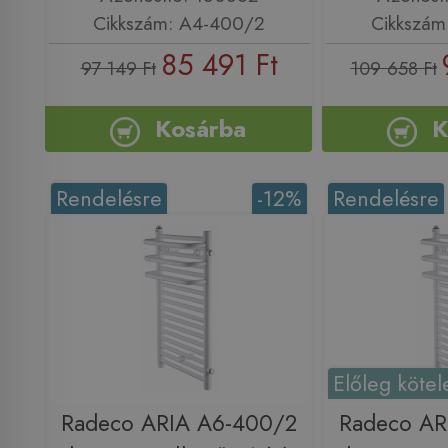
Cikkszám: A4-400/2
Cikkszám
85 491 Ft
97 149 Ft
109 658 Ft
Kosárba
K
Rendelésre
-12%
Rendelésre
Előleg kötel
Radeco ARIA A6-400/2
Radeco AR