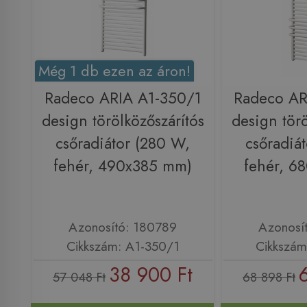
Még 1 db ezen az áron!
Radeco ARIA A1-350/1
Radeco AR
design törölközőszárítós
design törö
csőradiátor (280 W,
csőradiá
fehér, 490x385 mm)
fehér, 6
Azonosító: 180789
Azonosí
Cikkszám: A1-350/1
Cikkszám
38 900 Ft
57 048 Ft
68 898 Ft