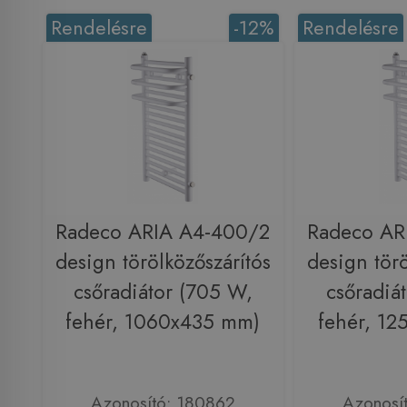
Rendelésre
-12%
Rendelésre
Radeco ARIA A4-400/2
Radeco AR
design törölközőszárítós
design törö
csőradiátor (705 W,
csőradiá
fehér, 1060x435 mm)
fehér, 1
Azonosító: 180862
Azonosí