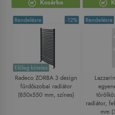
Kosárba
K
Rendelésre
-12%
Rendelésre
Előleg köteles
Radeco ZORBA 3 design
Lazzari
fürdőszobai radiátor
egyene
(850x550 mm, színes)
törölkö
radiátor, f
mm (