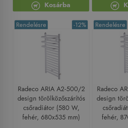
Kosárba
K
Rendelésre
-12%
Rendelésre
Radeco ARIA A2-500/2
Radeco AR
design törölközőszárítós
design törö
csőradiátor (580 W,
csőradiá
fehér, 680x535 mm)
fehér, 8