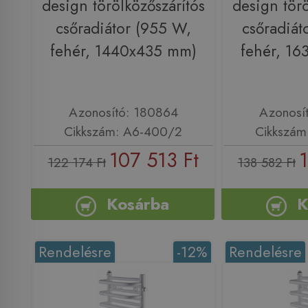
design törölközőszárítós
design törö
csőradiátor (955 W,
csőradiát
fehér, 1440x435 mm)
fehér, 1
Azonosító: 180864
Azonosí
Cikkszám: A6-400/2
Cikkszám
107 513 Ft
1
122 174 Ft
138 582 Ft
Kosárba
K
Rendelésre
-12%
Rendelésre