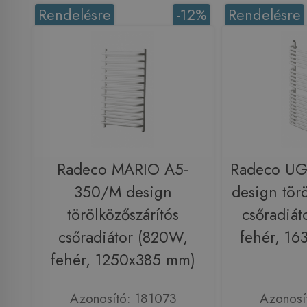
Rendelésre
-12%
Rendelésre
Radeco MARIO A5-
Radeco U
350/M design
design törö
törölközőszárítós
csőradiát
csőradiátor (820W,
fehér, 1
fehér, 1250x385 mm)
Azonosító: 181073
Azonosí