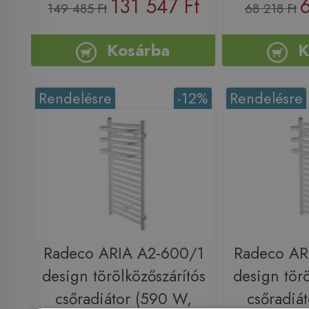
131 547 Ft
149 485 Ft
68 218 Ft
Kosárba
K
Rendelésre
-12%
Rendelésre
Radeco ARIA A2-600/1
Radeco AR
design törölközőszárítós
design törö
csőradiátor (590 W,
csőradiá