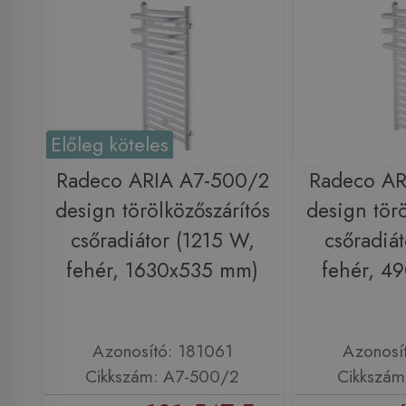
Előleg köteles
Radeco ARIA A7-500/2
Radeco AR
design törölközőszárítós
design törö
csőradiátor (1215 W,
csőradiá
fehér, 1630x535 mm)
fehér, 4
Azonosító: 181061
Azonosí
Cikkszám: A7-500/2
Cikkszám