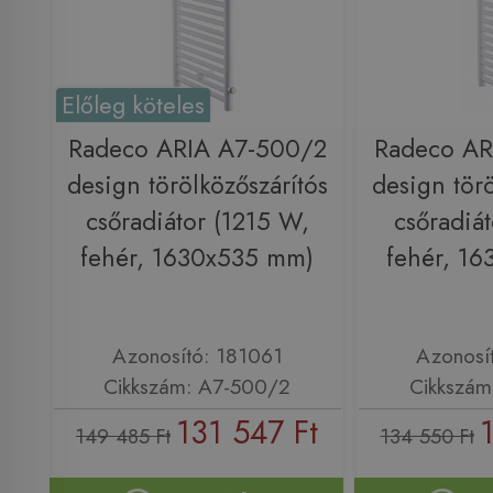
Előleg köteles
Radeco ARIA A7-500/2
Radeco AR
design törölközőszárítós
design törö
csőradiátor (1215 W,
csőradiá
fehér, 1630x535 mm)
fehér, 1
Azonosító: 181061
Azonosí
Cikkszám: A7-500/2
Cikkszám
131 547 Ft
149 485 Ft
134 550 Ft