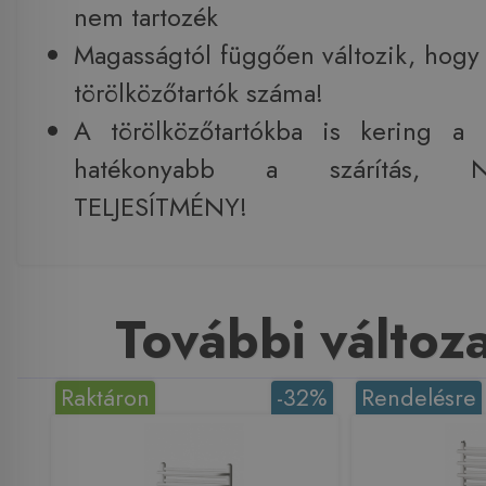
nem tartozék
Magasságtól függően változik, hogy
törölközőtartók száma!
A törölközőtartókba is kering a
hatékonyabb a szárítás,
TELJESÍTMÉNY!
További változ
Raktáron
-32%
Rendelésre