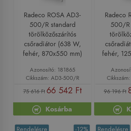
Radeco ROSA AD3-
Radeco 
500/R standard
500/R 
törölközőszárítós
törölkö
csőradiátor (638 W,
csőradiá
fehér, 870x550 mm)
fehér, 1
Azonosító: 181865
Azonosí
Cikkszám: AD3-500/R
Cikkszám
66 542 Ft
75 616 Ft
96 196 Ft
Kosárba
K
Rendelésre
-12%
Rendelésre