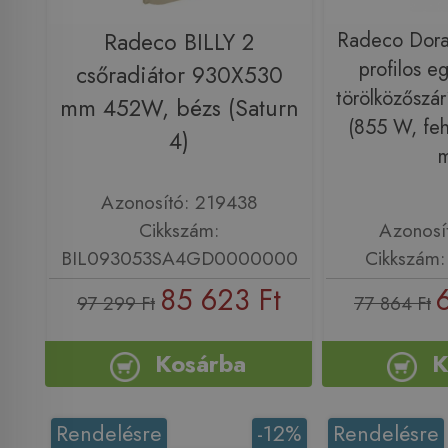
Radeco BILLY 2
Radeco Dor
profilos e
csőradiátor 930X530
törölközőszár
mm 452W, bézs (Saturn
(855 W, fe
4)
Azonosító: 219438
Cikkszám:
Azonosí
BIL093053SA4GD0000000
Cikkszám
85 623 Ft
97 299 Ft
77 864 Ft
Kosárba
K
Rendelésre
-12%
Rendelésre