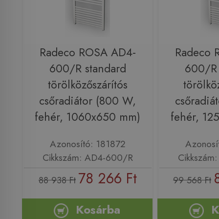
Radeco ROSA AD4-
Radeco 
600/R standard
600/R 
törölközőszárítós
törölkö
csőradiátor (800 W,
csőradiá
fehér, 1060x650 mm)
fehér, 1
Azonosító: 181872
Azonosí
Cikkszám: AD4-600/R
Cikkszám
78 266 Ft
88 938 Ft
99 568 Ft
Kosárba
K