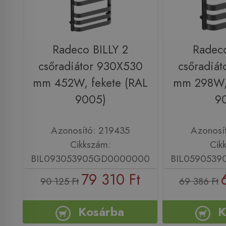
Radeco BILLY 2
Radeco
csőradiátor 930X530
csőradiá
mm 452W, fekete (RAL
mm 298W, 
9005)
9
Azonosító: 219435
Azonosí
Cikkszám:
Cik
BIL093053905GD0000000
BIL059053
79 310 Ft
90 125 Ft
69 386 Ft
Kosárba
K