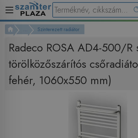
...
Szinterezett radiátor
Radeco ROSA AD4-500/R s
törölközőszárítós csőradiát
fehér, 1060x550 mm)