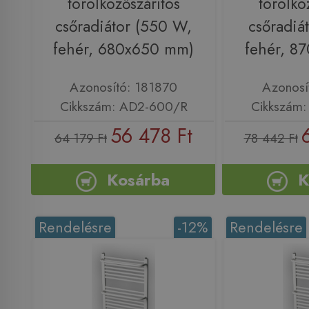
törölközőszárítós
törölkö
csőradiátor (550 W,
csőradiá
fehér, 680x650 mm)
fehér, 8
Azonosító: 181870
Azonosí
Cikkszám: AD2-600/R
Cikkszám
56 478 Ft
64 179 Ft
78 442 Ft
Kosárba
K
Rendelésre
-12%
Rendelésre