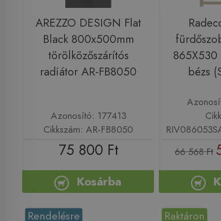
AREZZO DESIGN Flat
Radeco
Black 800x500mm
fürdőszob
törölközőszárítós
865X530
radiátor AR-FB8050
bézs (
Azonosí
Azonosító: 177413
Cik
Cikkszám: AR-FB8050
RIV086053
75 800 Ft
66 568 Ft
Kosárba
K
Rendelésre
Raktáron