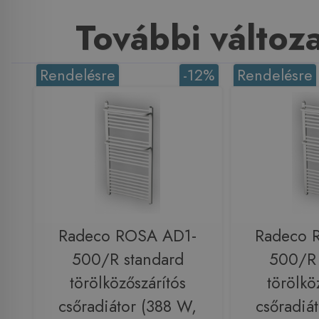
További változ
Rendelésre
-12%
Rendelésre
Radeco ROSA AD1-
Radeco 
500/R standard
500/R 
törölközőszárítós
törölkö
csőradiátor (388 W,
csőradiá