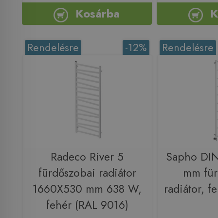
Kosárba
K
Rendelésre
-12%
Rendelésre
Radeco River 5
Sapho DI
fürdőszobai radiátor
mm für
1660X530 mm 638 W,
radiátor, 
fehér (RAL 9016)