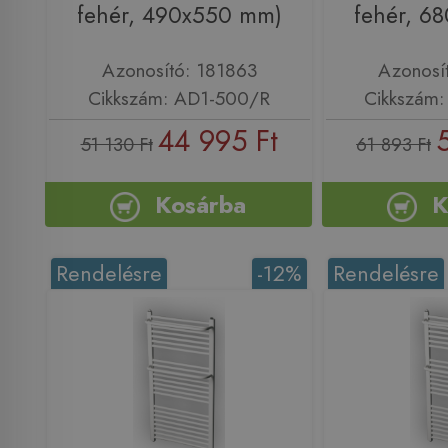
fehér, 490x550 mm)
fehér, 6
Azonosító: 181863
Azonosí
Cikkszám: AD1-500/R
Cikkszám
44 995 Ft
51 130 Ft
61 893 Ft
Kosárba
K
Rendelésre
-12%
Rendelésre