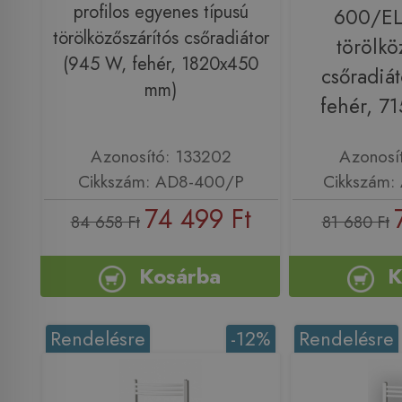
profilos egyenes típusú
600/EL
törölközőszárítós csőradiátor
törölkö
(945 W, fehér, 1820x450
csőradiá
mm)
fehér, 7
Azonosító: 133202
Azonosí
Cikkszám: AD8-400/P
Cikkszám:
74 499 Ft
84 658 Ft
81 680 Ft
Kosárba
K
Rendelésre
-12%
Rendelésre