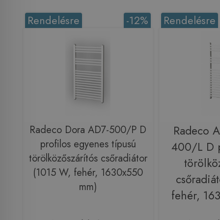
Rendelésre
-12%
Rendelésre
Radeco Dora AD7-500/P D
Radeco 
profilos egyenes típusú
400/L D p
törölközőszárítós csőradiátor
törölkö
(1015 W, fehér, 1630x550
csőradiá
mm)
fehér, 1