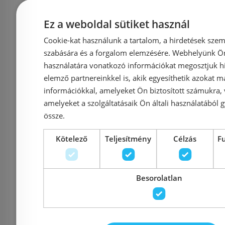
60 613 Ft
68 878 Ft
91 465 Ft
Ez a weboldal sütiket használ
Kosárba
K
Cookie-kat használunk a tartalom, a hirdetések szem
szabására és a forgalom elemzésére. Webhelyünk Ön 
használatára vonatkozó információkat megosztjuk hi
Rendelésre
-12%
Rendelésre
elemző partnereinkkel is, akik egyesíthetik azokat m
információkkal, amelyeket Ön biztosított számukra,
amelyeket a szolgáltatásaik Ön általi használatából g
össze.
Kötelező
Teljesítmény
Célzás
F
Besorolatlan
Radeco UMBERTO AD5-
Radeco 
400/UE standard
500/L D p
törölközőszárítós
törölkö