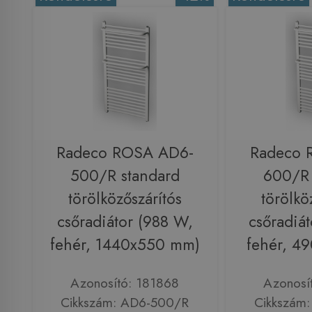
Radeco ROSA AD6-
Radeco 
500/R standard
600/R 
törölközőszárítós
törölkö
csőradiátor (988 W,
csőradiá
fehér, 1440x550 mm)
fehér, 4
Azonosító: 181868
Azonosí
Cikkszám: AD6-500/R
Cikkszám