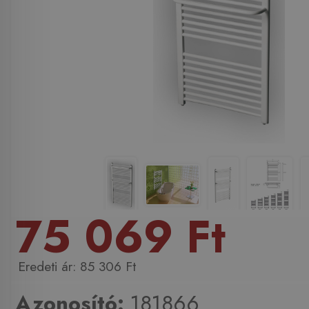
75 069 Ft
85 306 Ft
Azonosító:
181866