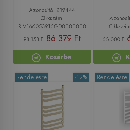
Azonosító: 219444
Cikkszám:
Azonosí
RIV166053916GD0000000
Cikkszá
86 379 Ft
98 158 Ft
66 000 Ft
Kosárba
K
Rendelésre
-12%
Rendelésre