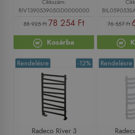
Cikkszám:
Cik
RIV139053905GD0000000
BIL059053
78 254 Ft
88 925 Ft
76 557 Ft
Kosárba
K
Rendelésre
-12%
Rendelésre
Radeco River 3
Radeco