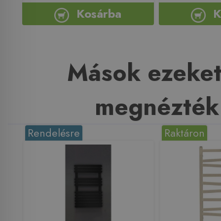
Kosárba
K
Mások ezeket
megnézték
Rendelésre
Raktáron