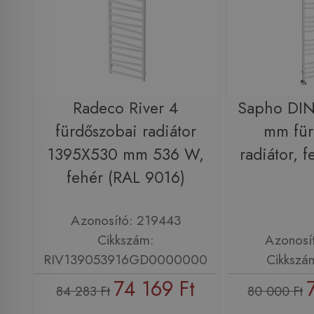
Radeco River 4
Sapho DI
fürdőszobai radiátor
mm für
1395X530 mm 536 W,
radiátor, 
fehér (RAL 9016)
Azonosító: 219443
Cikkszám:
Azonosí
RIV139053916GD0000000
Cikkszá
74 169 Ft
84 283 Ft
80 000 Ft