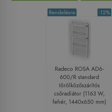
Rendelésre
-12%
Radeco ROSA AD6-
600/R standard
törölközőszárítós
csőradiátor (1163 W,
fehér, 1440x650 mm)