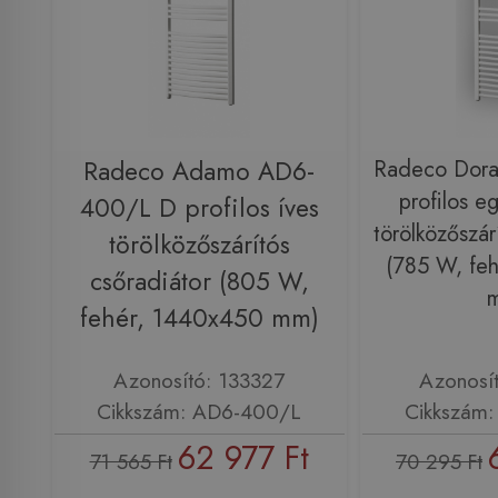
Radeco Adamo AD6-
Radeco Dor
profilos e
400/L D profilos íves
törölközőszár
törölközőszárítós
(785 W, fe
csőradiátor (805 W,
fehér, 1440x450 mm)
Azonosító: 133327
Azonosí
Cikkszám: AD6-400/L
Cikkszám
62 977 Ft
71 565 Ft
70 295 Ft