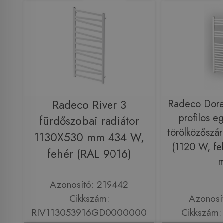
Radeco River 3
Radeco Dor
profilos e
fürdőszobai radiátor
törölközőszár
1130X530 mm 434 W,
(1120 W, fe
fehér (RAL 9016)
Azonosító: 219442
Cikkszám:
Azonosí
RIV113053916GD0000000
Cikkszám