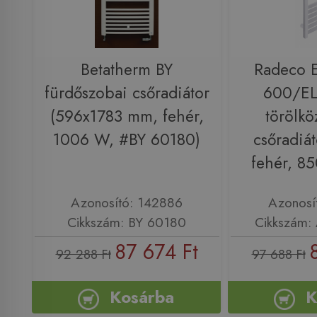
Betatherm BY
Radeco 
fürdőszobai csőradiátor
600/EL
(596x1783 mm, fehér,
törölkö
1006 W, #BY 60180)
csőradiá
fehér, 8
Azonosító: 142886
Azonosí
Cikkszám: BY 60180
Cikkszám:
87 674 Ft
92 288 Ft
97 688 Ft
Kosárba
K