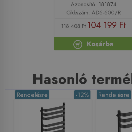
Azonosító: 181874
Cikkszám: AD6-600/R
104 199 Ft
118 408 Ft
Kosárba
Hasonló termé
Rendelésre
-12%
Rendelésre