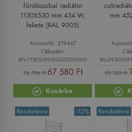
fürdőszobai radiátor
csőradiá
1130X530 mm 434 W,
mm 452
fekete (RAL 9005)
Azonosító: 219447
Azonosí
Cikkszám:
Cik
RIV113053905GD0000000
BIL093053
67 580 Ft
76 796 Ft
90 100 Ft
Kosárba
K
Rendelésre
-12%
Rendelésre