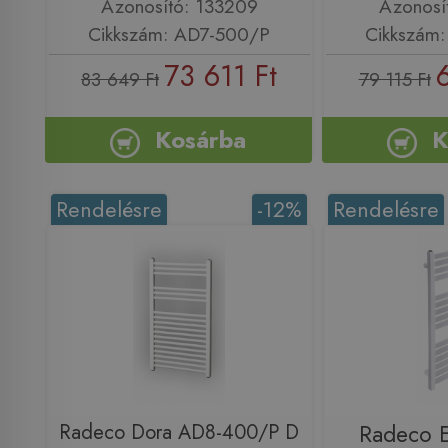
Azonosító: 133209
Azonosí
Cikkszám: AD7-500/P
Cikkszám
73 611 Ft
83 649 Ft
79 115 Ft
Kosárba
K
Rendelésre
-12%
Rendelésre
Radeco Dora AD8-400/P D
Radeco 