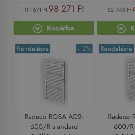
98 271 Ft
111 671 Ft
52 743 Ft
Kosárba
K
Rendelésre
-12%
Rendelésre
Radeco ROSA AD2-
Radeco 
600/R standard
600/R 