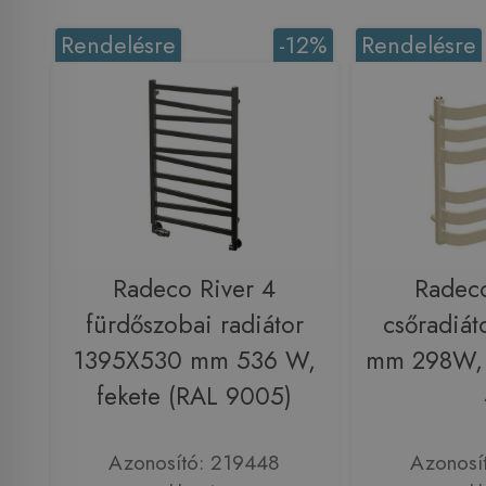
Rendelésre
-12%
Rendelésre
Radeco River 4
Radeco
fürdőszobai radiátor
csőradiá
1395X530 mm 536 W,
mm 298W, 
fekete (RAL 9005)
Azonosító: 219448
Azonosí