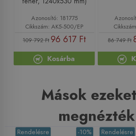
fehér, 1240x530 mm)
Azonosító: 181775
Azonosí
Cikkszám: AK5-500/EP
Cikkszám
96 617 Ft
109 792 Ft
86 749 Ft
Kosárba
K
Mások ezeket
megnézték
Rendelésre
-10%
Rendelésre