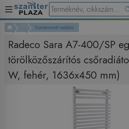
...
Szinterezett radiátor
Radeco Sara A7-400/SP e
törölközőszárítós csőradiát
W, fehér, 1636x450 mm)