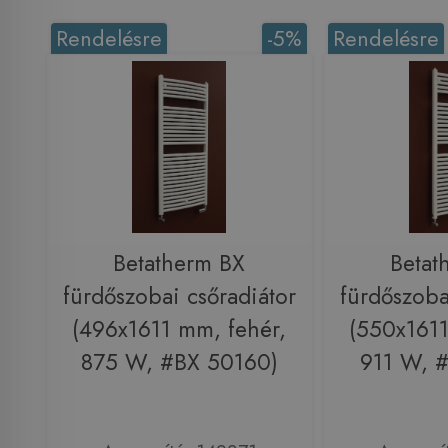
Rendelésre
-5%
Rendelésre
Betatherm BX
Betat
fürdőszobai csőradiátor
fürdőszoba
(496x1611 mm, fehér,
(550x1611
875 W, #BX 50160)
911 W, 