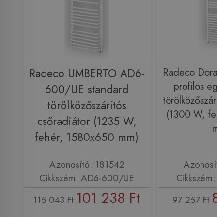
Radeco UMBERTO AD6-
Radeco Dor
profilos e
600/UE standard
törölközőszár
törölközőszárítós
(1300 W, fe
csőradiátor (1235 W,
fehér, 1580x650 mm)
Azonosító: 181542
Azonosí
Cikkszám: AD6-600/UE
Cikkszám
101 238 Ft
115 043 Ft
97 257 Ft