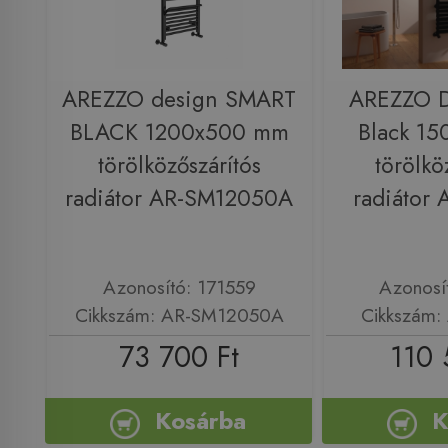
AREZZO design SMART
AREZZO D
BLACK 1200x500 mm
Black 1
törölközőszárítós
törölkö
radiátor AR-SM12050A
radiátor
Azonosító: 171559
Azonosí
Cikkszám: AR-SM12050A
Cikkszám:
73 700 Ft
110 
Kosárba
K