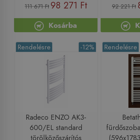
98 271 Ft
111 671 Ft
92 221 Ft
Kosárba
K
Rendelésre
-12%
Rendelésre
Radeco ENZO AK3-
Betat
600/EL standard
fürdőszoba
törölközőszárítós
(596x1783