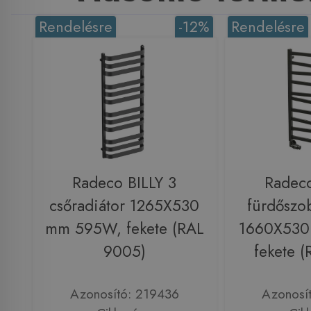
Rendelésre
-12%
Rendelésre
Radeco BILLY 3
Radeco
csőradiátor 1265X530
fürdőszob
mm 595W, fekete (RAL
1660X530
9005)
fekete 
Azonosító: 219436
Azonosí