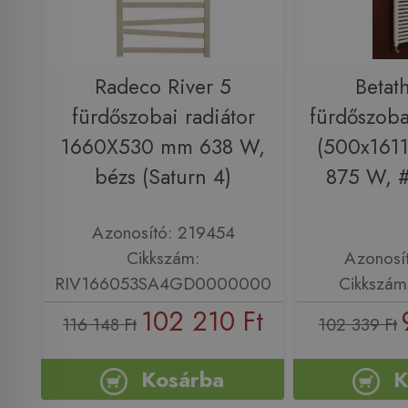
Radeco River 5
Betat
fürdőszobai radiátor
fürdőszoba
1660X530 mm 638 W,
(500x1611
bézs (Saturn 4)
875 W, 
Azonosító: 219454
Cikkszám:
Azonosí
RIV166053SA4GD0000000
Cikkszám
102 210 Ft
116 148 Ft
102 339 Ft
Kosárba
K