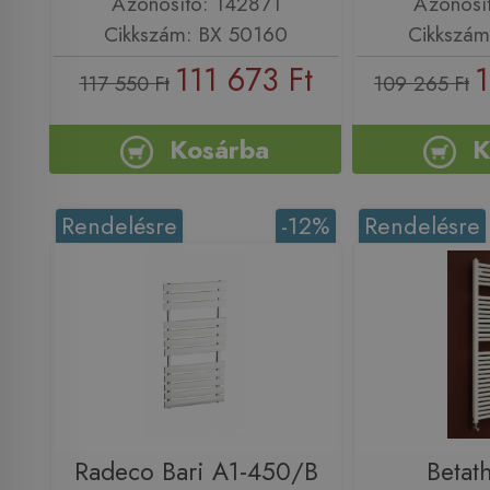
Azonosító: 142871
Azonosí
Cikkszám: BX 50160
Cikkszám
111 673 Ft
1
117 550 Ft
109 265 Ft
Kosárba
K
Rendelésre
-12%
Rendelésre
Radeco Bari A1-450/B
Betat