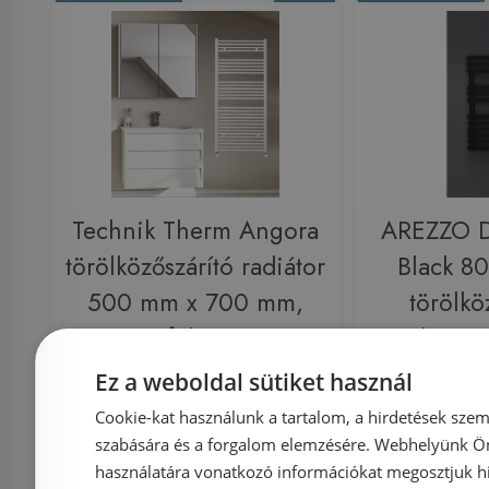
Technik Therm Angora
AREZZO D
törölközőszárító radiátor
Black 
500 mm x 700 mm,
törölkö
egyenes, fehér TTCSEA-
radiátor
500-700
Ez a weboldal sütiket használ
Cookie-kat használunk a tartalom, a hirdetések szem
Azonosító: 203660
Azonosí
szabására és a forgalom elemzésére. Webhelyünk Ön 
Cikkszám: TTCSEA-500-700
Cikkszám
használatára vonatkozó információkat megosztjuk hi