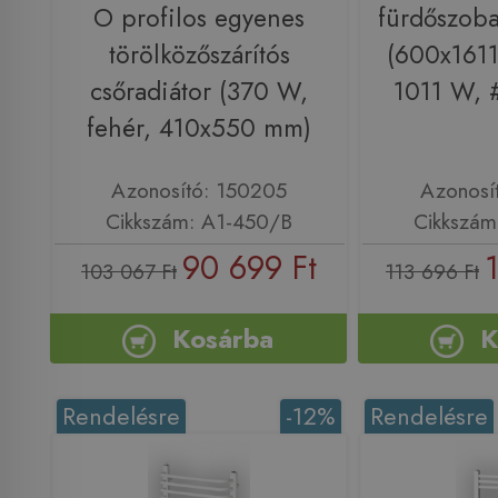
O profilos egyenes
fürdőszoba
törölközőszárítós
(600x1611
csőradiátor (370 W,
1011 W, 
fehér, 410x550 mm)
Azonosító: 150205
Azonosí
Cikkszám: A1-450/B
Cikkszám
90 699 Ft
103 067 Ft
113 696 Ft
Kosárba
K
Rendelésre
-12%
Rendelésre