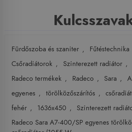
Kulcsszava
Fürdőszoba és szaniter
,
Fűtéstechnika
Csőradiátorok
,
Szinterezett radiátor
,
Radeco termékek
,
Radeco
,
Sara
,
A
egyenes
,
törölközőszárítós
,
csőradiá
fehér
,
1636x450
,
Szinterezett radiát
Radeco Sara A7-400/SP egyenes törölköz