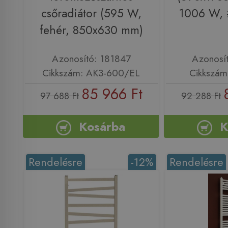
csőradiátor (595 W,
1006 W, 
fehér, 850x630 mm)
Azonosító: 181847
Azonosí
Cikkszám: AK3-600/EL
Cikkszám
85 966 Ft
97 688 Ft
92 288 Ft
Kosárba
K
Rendelésre
-12%
Rendelésre