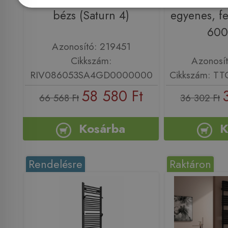
bézs (Saturn 4)
egyenes, f
600
Azonosító: 219451
Cikkszám:
Azonosí
RIV086053SA4GD0000000
Cikkszám: T
58 580 Ft
66 568 Ft
36 302 Ft
Kosárba
K
Rendelésre
Raktáron