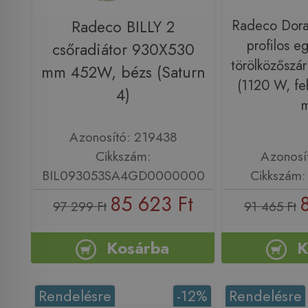
Radeco BILLY 2
Radeco Dor
profilos e
csőradiátor 930X530
törölközőszár
mm 452W, bézs (Saturn
(1120 W, fe
4)
Azonosító: 219438
Cikkszám:
Azonosí
BIL093053SA4GD0000000
Cikkszám
85 623 Ft
97 299 Ft
91 465 Ft
Kosárba
K
Rendelésre
-12%
Rendelésre