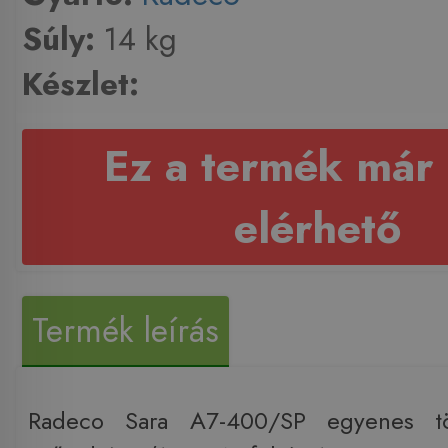
Súly:
14 kg
Készlet:
Ez a termék már
elérhető
Termék leírás
Radeco Sara A7-400/SP egyenes törö