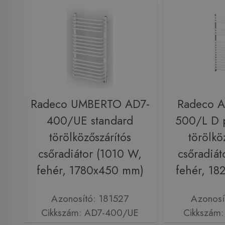
Radeco UMBERTO AD7-
Radeco 
400/UE standard
500/L D p
törölközőszárítós
törölkö
csőradiátor (1010 W,
csőradiát
fehér, 1780x450 mm)
fehér, 1
Azonosító: 181527
Azonosí
Cikkszám: AD7-400/UE
Cikkszám