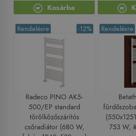
Kosárba
K
Rendelésre
-12%
Rendelésre
Radeco PINO AK5-
Betat
500/EP standard
fürdőszoba
törölközőszárítós
(550x1251
csőradiátor (680 W,
753 W, 