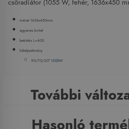
csőradiátor (1055 W, fehér, 1636x450 m
méret 1636x450mm
egyenes kivitel
bekötés L=400
hőteljesítmény
90/70/20
° 1055
W
További változ
Hasonló termé