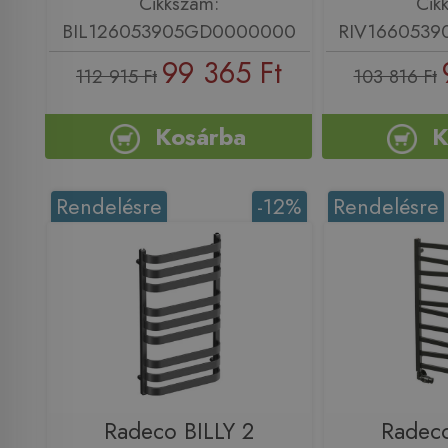
Cikkszám:
Cik
BIL126053905GD0000000
RIV166053
99 365 Ft
112 915 Ft
103 816 Ft
Kosárba
K
Rendelésre
-12%
Rendelésre
Radeco BILLY 2
Radeco