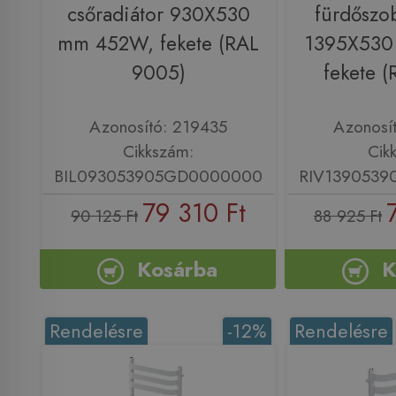
csőradiátor 930X530
fürdőszob
mm 452W, fekete (RAL
1395X530
9005)
fekete 
Azonosító: 219435
Azonosí
Cikkszám:
Cik
BIL093053905GD0000000
RIV139053
79 310 Ft
90 125 Ft
88 925 Ft
Kosárba
K
Rendelésre
-12%
Rendelésre