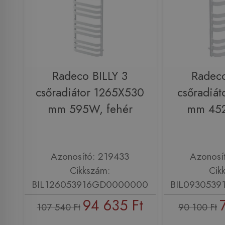
Radeco BILLY 3
Radeco
csőradiátor 1265X530
csőradiá
mm 595W, fehér
mm 452
Azonosító: 219433
Azonosí
Cikkszám:
Cik
BIL126053916GD0000000
BIL093053
94 635 Ft
107 540 Ft
90 100 Ft