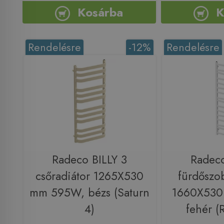
Kosárba
K
Rendelésre
-12%
Rendelésre
Radeco BILLY 3
Radeco
csőradiátor 1265X530
fürdőszob
mm 595W, bézs (Saturn
1660X530
4)
fehér (