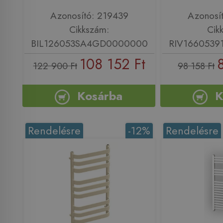
Azonosító: 219439
Azonosí
Cikkszám:
Cik
BIL126053SA4GD0000000
RIV166053
108 152 Ft
122 900 Ft
98 158 Ft
Kosárba
K
Rendelésre
-12%
Rendelésre