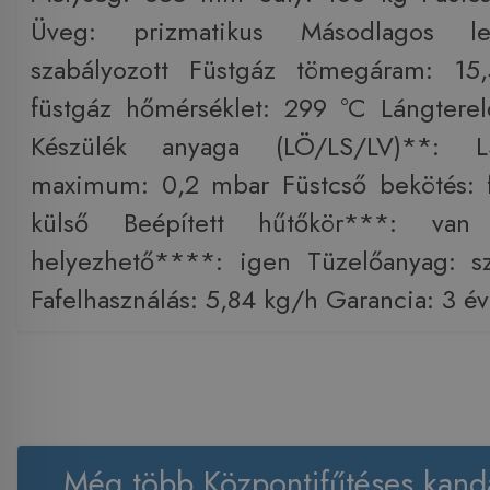
Üveg: prizmatikus Másodlagos le
szabályozott Füstgáz tömegáram: 15
füstgáz hőmérséklet: 299 °C Lángtere
Készülék anyaga (LÖ/LS/LV)**: L
maximum: 0,2 mbar Füstcső bekötés: 
külső Beépített hűtőkör***: va
helyezhető****: igen Tüzelőanyag: s
Fafelhasználás: 5,84 kg/h Garancia: 3 év
Még több Központifűtéses kanda