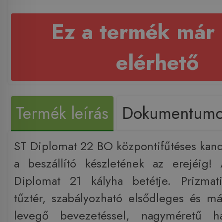
Ez a termék már
elérhető
Termék leírás
Dokumentum
ST Diplomat 22 BO központifűtéses kand
a beszállító készletének az erejéig!
Diplomat 21 kályha betétje. Prizmati
tűztér, szabályozható elsődleges és m
levegő bevezetéssel, nagyméretű ha