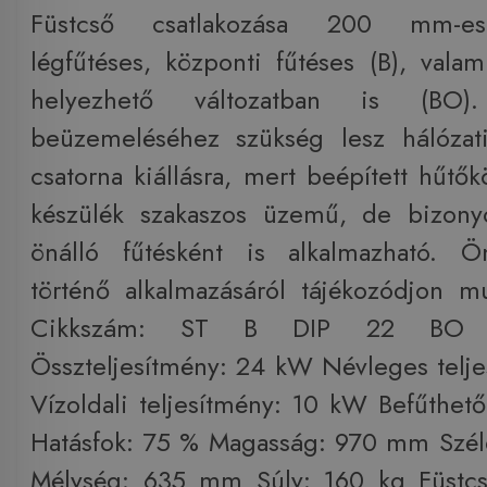
Füstcső csatlakozása 200 mm-es
légfűtéses, központi fűtéses (B), vala
helyezhető változatban is (BO
beüzemeléséhez szükség lesz hálózat
csatorna kiállásra, mert beépített hűtők
készülék szakaszos üzemű, de bizonyo
önálló fűtésként is alkalmazható. Ön
történő alkalmazásáról tájékozódjon mu
Cikkszám: ST B DIP 22 BO T
Összteljesítmény: 24 kW Névleges telj
Vízoldali teljesítmény: 10 kW Befűthető
Hatásfok: 75 % Magasság: 970 mm Szé
Mélység: 635 mm Súly: 160 kg Füst