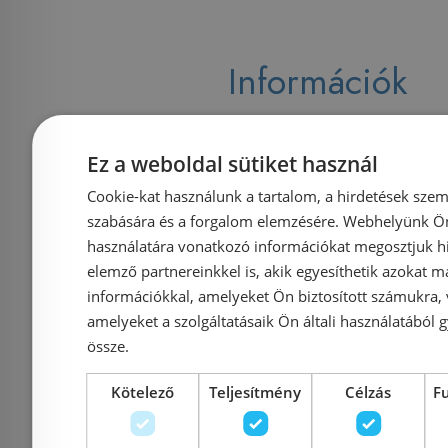
Információk
Házhozszállítás (1900 Ft-tó
Ez a weboldal sütiket használ
Cookie-kat használunk a tartalom, a hirdetések szem
Fizetés
szabására és a forgalom elemzésére. Webhelyünk Ön 
használatára vonatkozó információkat megosztjuk hi
elemző partnereinkkel is, akik egyesíthetik azokat m
Kapcsolat
információkkal, amelyeket Ön biztosított számukra,
amelyeket a szolgáltatásaik Ön általi használatából g
Adatvédelmi tájékoztató
össze.
Kötelező
Teljesítmény
Célzás
F
Általános Szerződési Feltételek