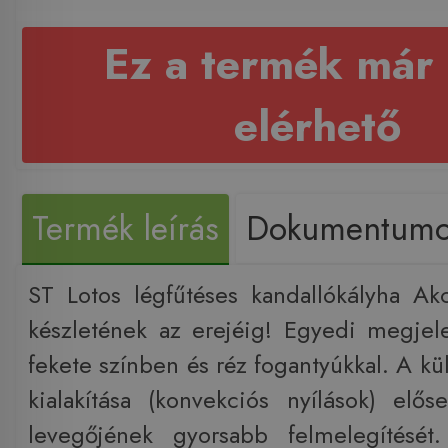
Ez a termék már
elérhető
Termék leírás
Dokumentum
ST Lotos légfűtéses kandallókályha Akc
készletének az erejéig! Egyedi megjel
fekete színben és réz fogantyúkkal. A k
kialakítása (konvekciós nyílások) elős
levegőjének gyorsabb felmelegítését.