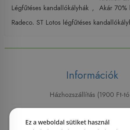
Légfűtéses kandallókályhák
,
Akár 70%
Radeco. ST Lotos légfűtéses kandallókály
Információk
Házhozszállítás (1900 Ft-tó
Fizetés
Ez a weboldal sütiket használ