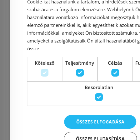
Kapcsolat
Cookie-kat használunk a tartalom, a hirdetések szem
szabására és a forgalom elemzésére. Webhelyünk Ön 
használatára vonatkozó információkat megosztjuk hi
Adatvédelmi tájékoztató
elemző partnereinkkel is, akik egyesíthetik azokat m
információkkal, amelyeket Ön biztosított számukra,
amelyeket a szolgáltatásaik Ön általi használatából g
Általános Szerződési Feltételek
össze.
Impresszum
Kötelező
Teljesítmény
Célzás
F
Besorolatlan
Elérhetőségek
1135 Budapest, Reitter F
ÖSSZES ELFOGADÁSA
Cím:
56.
ÖSSZES ELUTASÍTÁSA