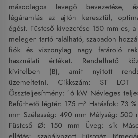
másodlagos levegő bevezetése, é
légáramlás az ajtón keresztül, optim
égést. Füstcső kivezetése 150 mm-es, a 
melegen tartó található, szabadon hozz
fiók és viszonylag nagy fatároló re
használati értéket. Rendelhető köz
kivitelben (B), amit nyitott rend
üzemeltetni. Cikkszám: ST LOT T
Összteljesítmény: 16 kW Névleges telj
Befűthető légtér: 175 m³ Hatásfok: 73 
mm Szélesség: 490 mm Mélység: 500 
Füstcső Ø: 150 mm Üveg: sík Máso
ellátás: szabályozott Füstgáz tömeg