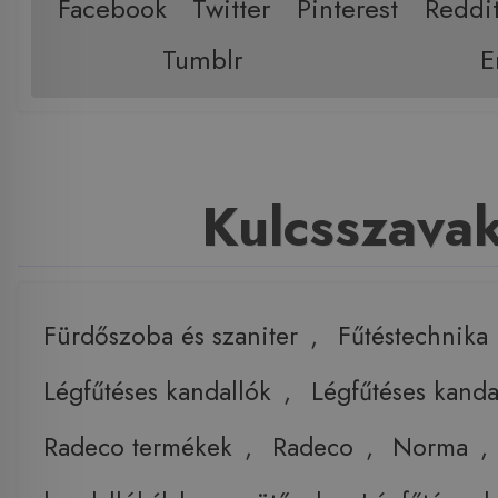
Facebook
Twitter
Pinterest
Reddi
Tumblr
E
Kulcsszava
Fürdőszoba és szaniter
,
Fűtéstechnika
Légfűtéses kandallók
,
Légfűtéses kanda
Radeco termékek
,
Radeco
,
Norma
,