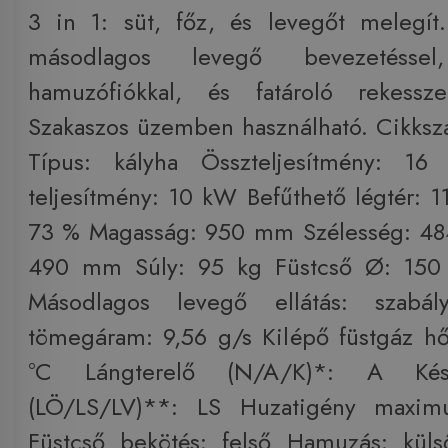
3 in 1: süt, főz, és levegőt melegít
másodlagos levegő bevezetéssel
hamuzófiókkal, és fatároló rekessze
Szakaszos üzemben használható. Cikks
Típus: kályha Összteljesítmény: 1
teljesítmény: 10 kW Befűthető légtér: 1
73 % Magasság: 950 mm Szélesség: 4
490 mm Súly: 95 kg Füstcső Ø: 150
Másodlagos levegő ellátás: szabály
tömegáram: 9,56 g/s Kilépő füstgáz h
°C Lángterelő (N/A/K)*: A Kés
(LÖ/LS/LV)**: LS Huzatigény maxi
Füstcső bekötés: felső Hamuzás: küls