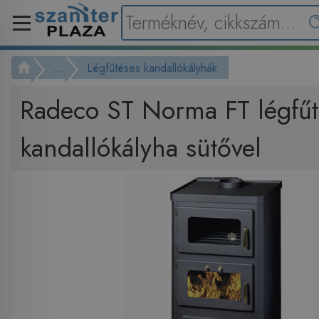
...
Légfűtéses kandallókályhák
Radeco ST Norma FT légfűt
kandallókályha sütővel