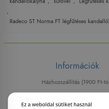
kandallókályha
,
sütővel
,
Légfűtéses 
,
Radeco ST Norma FT légfűtéses kandallók
Információk
Házhozszállítás (1900 Ft-tó
Fizetés
Ez a weboldal sütiket használ