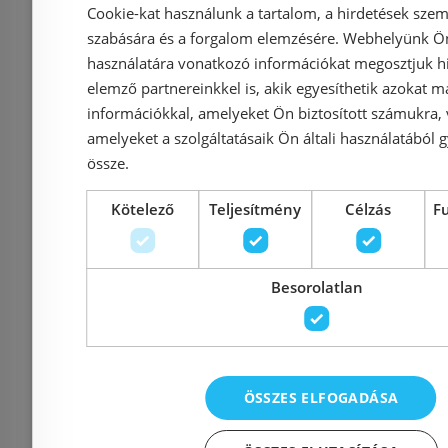
Cookie-kat használunk a tartalom, a hirdetések szem
Kapcsolat
szabására és a forgalom elemzésére. Webhelyünk Ön 
használatára vonatkozó információkat megosztjuk hi
Adatvédelmi tájékoztató
elemző partnereinkkel is, akik egyesíthetik azokat m
információkkal, amelyeket Ön biztosított számukra,
amelyeket a szolgáltatásaik Ön általi használatából g
Általános Szerződési Feltételek
össze.
Kötelező
Teljesítmény
Célzás
F
Impresszum
Besorolatlan
Elérhetőségek
1135 Budapest, Reitter F
ÖSSZES ELFOGADÁSA
Cím:
56.