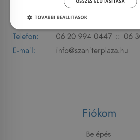
ÖSSZES ELUTASÍTÁSA
Nyitvatartás:
Hétfő - Péntek: 9-17 :: S
TOVÁBBI BEÁLLÍTÁSOK
2026. 08.08. ZÁRVA
Telefon:
06 20 994 0447
::
06 3
E-mail:
info@szaniterplaza.hu
Fiókom
Belépés