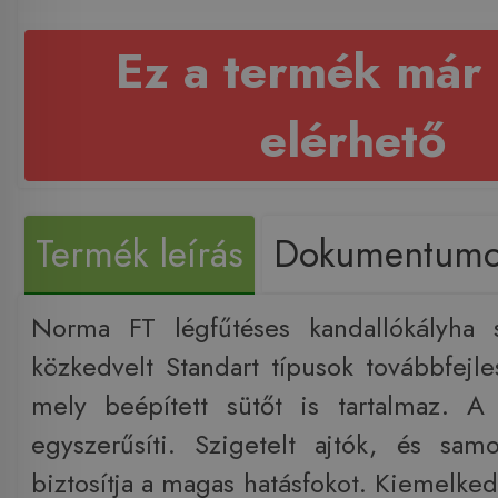
Ez a termék már
elérhető
Termék leírás
Dokumentum
Norma FT légfűtéses kandallókályha
közkedvelt Standart típusok továbbfejles
mely beépített sütőt is tartalmaz. A
egyszerűsíti. Szigetelt ajtók, és samo
biztosítja a magas hatásfokot. Kiemelked