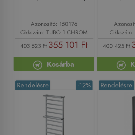
Azonosító: 150176
Azonosí
Cikkszám: TUBO 1 CHROM
Cikkszám
355 101 Ft
403 523 Ft
400 425 Ft
Kosárba
K
Rendelésre
-12%
Rendelésre