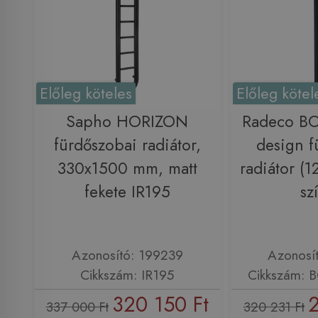
Előleg köteles
Előleg kötel
Sapho HORIZON
Radeco B
fürdőszobai radiátor,
design f
330x1500 mm, matt
radiátor (
fekete IR195
sz
Azonosító: 199239
Azonosí
Cikkszám: IR195
Cikkszám: 
320 150 Ft
2
337 000 Ft
320 231 Ft