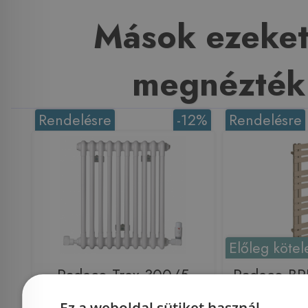
Mások ezeket
megnézték
Rendelésre
-12%
Rendelésre
Előleg kötel
Radeco Trex 300/5
Radeco B
design csőradiátor (230
2 design 