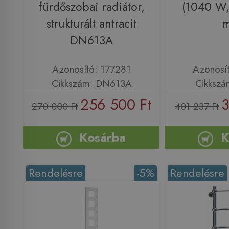
fürdőszobai radiátor,
(1040 W
strukturált antracit
DN613A
Azonosító: 177281
Azonosí
Cikkszám: DN613A
Cikksz
256 500 Ft
3
270 000 Ft
401 237 Ft
Kosárba
K
Rendelésre
-5%
Rendelésre