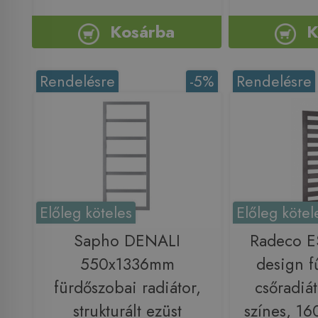
Kosárba
K
Rendelésre
-5%
Rendelésre
Előleg köteles
Előleg kötel
Sapho DENALI
Radeco 
550x1336mm
design f
fürdőszobai radiátor,
csőradiá
strukturált ezüst
színes, 1