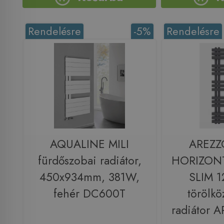
Rendelésre
-5%
Rendelésre
AQUALINE MILI
AREZZ
fürdőszobai radiátor,
HORIZON
450x934mm, 381W,
SLIM 
fehér DC600T
törölkö
radiátor 