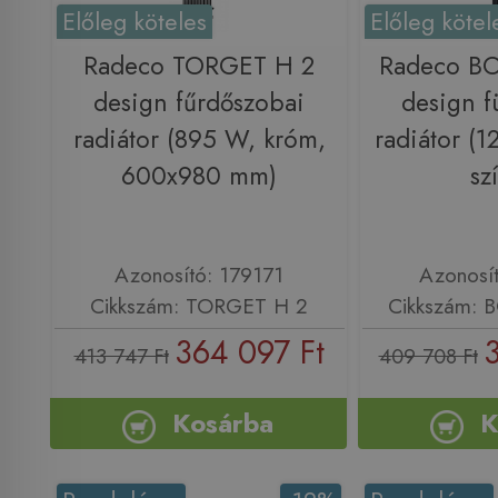
Előleg köteles
Előleg kötel
Radeco TORGET H 2
Radeco B
design fűrdőszobai
design f
radiátor (895 W, króm,
radiátor (
600x980 mm)
sz
Azonosító: 179171
Azonosí
Cikkszám: TORGET H 2
Cikkszám: 
364 097 Ft
413 747 Ft
409 708 Ft
Kosárba
K