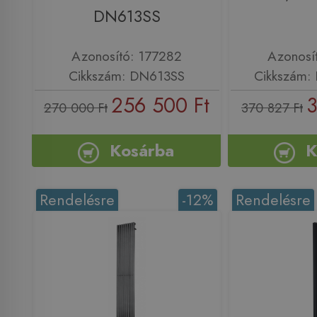
DN613SS
Azonosító: 177282
Azonosí
Cikkszám: DN613SS
Cikkszám:
256 500 Ft
3
270 000 Ft
370 827 Ft
Kosárba
K
Rendelésre
-12%
Rendelésre