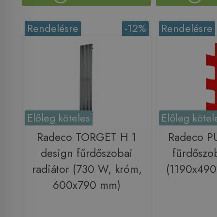
Rendelésre
-12%
Rendelésre
Előleg köteles
Előleg kötel
Radeco TORGET H 1
Radeco P
design fűrdőszobai
fürdőszob
radiátor (730 W, króm,
(1190x490
600x790 mm)