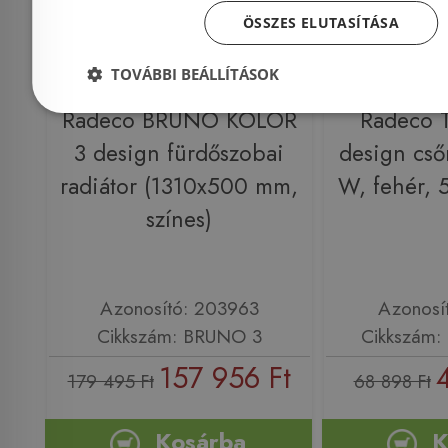
ÖSSZES ELUTASÍTÁSA
TOVÁBBI BEÁLLÍTÁSOK
Előleg köteles
Még 1 db ez
Radeco BRUNO KOLOR
Radeco 
3 design fürdőszobai
design cső
radiátor (1310x500 mm,
W, fehér,
színes)
Azonosító: 203963
Azonosí
Cikkszám: BRUNO 3
Cikkszám:
157 956 Ft
179 495 Ft
68 898 Ft
Kosárba
K