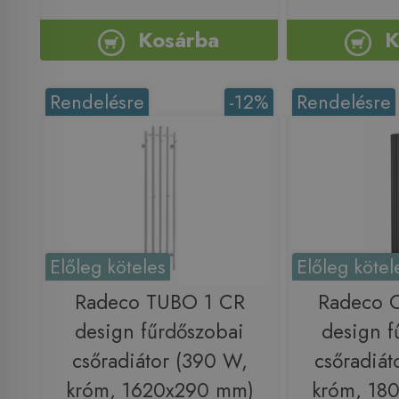
Kosárba
K
Rendelésre
-12%
Rendelésre
Előleg köteles
Előleg kötel
Radeco TUBO 1 CR
Radeco 
design fűrdőszobai
design f
csőradiátor (390 W,
csőradiát
króm, 1620x290 mm)
króm, 18