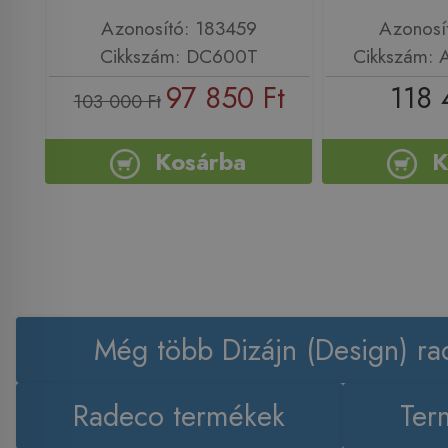
Azonosító: 183459
Azonosí
Cikkszám: DC600T
Cikkszám:
97 850 Ft
118 
103 000 Ft
Kosárba
K
Még több Dizájn (Design) ra
Radeco termékek
Ter