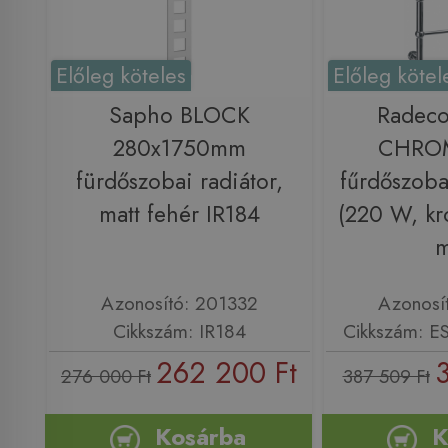
Előleg köteles
Előleg kötel
Sapho BLOCK
Radec
280x1750mm
CHROM
fürdőszobai radiátor,
fűrdőszoba
matt fehér IR184
(220 W, k
Azonosító: 201332
Azonosí
Cikkszám: IR184
Cikkszám: 
262 200 Ft
3
276 000 Ft
387 509 Ft
Kosárba
K