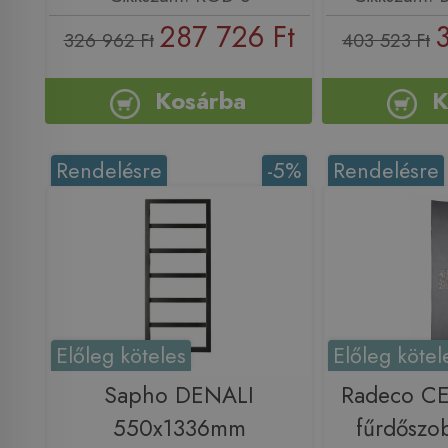
287 726 Ft
326 962 Ft
403 523 Ft
Kosárba
K
Rendelésre
-5%
Rendelésre
Előleg köteles
Előleg kötel
Sapho DENALI
Radeco C
550x1336mm
fűrdőszob