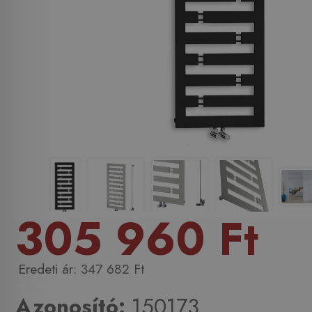
305 960 Ft
347 682 Ft
Azonosító:
150173