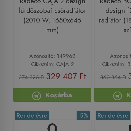
Radeco CAJA 2 design
Radeco B
fűrdőszobai csőradiátor
design f
(2010 W, 1650x645
radiátor (
mm)
sz
Azonosító: 149962
Azonosí
Cikkszám: CAJA 2
Cikkszám: 
329 407 Ft
374 326 Ft
360 864 Ft
Kosárba
K
Rendelésre
-5%
Rendelésre