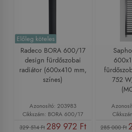
Előleg köteles
Radeco BORA 600/17
Saph
design fürdőszobai
600x
radiátor (600x410 mm,
fürdőszob
színes)
752 W,
(M
Azonosító: 203983
Azonosí
Cikkszám: BORA 600/17
Cikksz
289 972 Ft
329 514 Ft
285 000 Ft