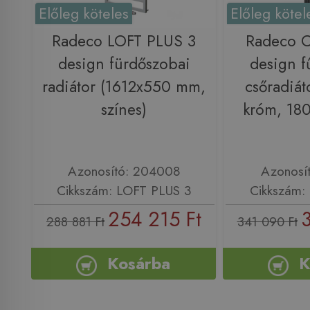
Előleg köteles
Előleg kötel
Radeco LOFT PLUS 3
Radeco 
design fürdőszobai
design f
radiátor (1612x550 mm,
csőradiát
színes)
króm, 18
Azonosító: 204008
Azonosí
Cikkszám: LOFT PLUS 3
Cikkszám
254 215 Ft
3
288 881 Ft
341 090 Ft
Kosárba
K