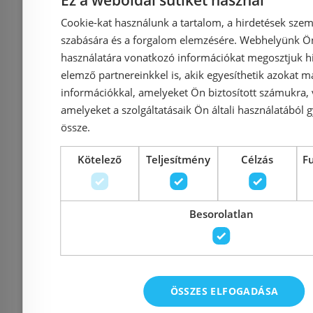
Ez a weboldal sütiket használ
W, fehér, 366x252 mm)
radiátor (
Cookie-kat használunk a tartalom, a hirdetések szem
sz
szabására és a forgalom elemzésére. Webhelyünk Ön 
használatára vonatkozó információkat megosztjuk hi
elemző partnereinkkel is, akik egyesíthetik azokat m
információkkal, amelyeket Ön biztosított számukra,
Azonosító: 178664
Azonosí
amelyeket a szolgáltatásaik Ön általi használatából g
Cikkszám: TREX-300/5
Cikkszá
össze.
60 149 Ft
1
68 351 Ft
148 679 Ft
Kötelező
Teljesítmény
Célzás
F
Kosárba
K
Besorolatlan
Rendelésre
-12%
Raktáron
ÖSSZES ELFOGADÁSA