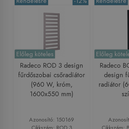
Rendelésre
-12%
Rendelésre
Előleg köteles
Előleg kötel
Radeco ROD 3 design
Radeco B
fűrdőszobai csőradiátor
design f
(960 W, króm,
radiátor 
1600x550 mm)
sz
Azonosító: 150169
Azonosí
Cikkszám: ROD 3
Cikkszám: