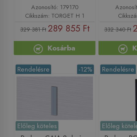
Azonosító: 179170
Azonosí
Cikkszám: TORGET H 1
Cikksz
289 855 Ft
2
329 381 Ft
332 340 Ft
Kosárba
K
Rendelésre
-12%
Rendelésre
Előleg köteles
Előleg kötel