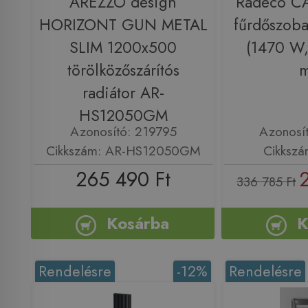
AREZZO design
Radeco CA
HORIZONT GUN METAL
fűrdőszoba
SLIM 1200x500
(1470 W
törölközőszárítós
radiátor AR-
HS12050GM
Azonosító: 219795
Azonosí
Cikkszám: AR-HS12050GM
Cikkszá
265 490 Ft
336 785 Ft
Kosárba
K
Rendelésre
-12%
Rendelésre