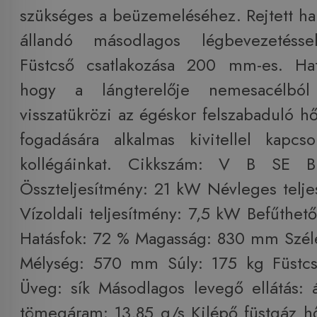
szükséges a beüzemeléséhez. Rejtett ha
állandó másodlagos légbevezetéssel
Füstcső csatlakozása 200 mm-es. Hat
hogy a lángterelője nemesacélból
visszatükrözi az égéskor felszabaduló h
fogadására alkalmas kivitellel kapcs
kollégáinkat. Cikkszám: V B SE B
Összteljesítmény: 21 kW Névleges telj
Vízoldali teljesítmény: 7,5 kW Befűthet
Hatásfok: 72 % Magasság: 830 mm Szé
Mélység: 570 mm Súly: 175 kg Füst
Üveg: sík Másodlagos levegő ellátás: 
tömegáram: 13,85 g/s Kilépő füstgáz h