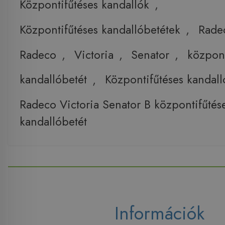
Központifűtéses kandallók
,
Központifűtéses kandallóbetétek
,
Rade
Radeco
,
Victoria
,
Senator
,
központ
kandallóbetét
,
Központifűtéses kandall
Radeco Victoria Senator B központifűtés
kandallóbetét
Információk