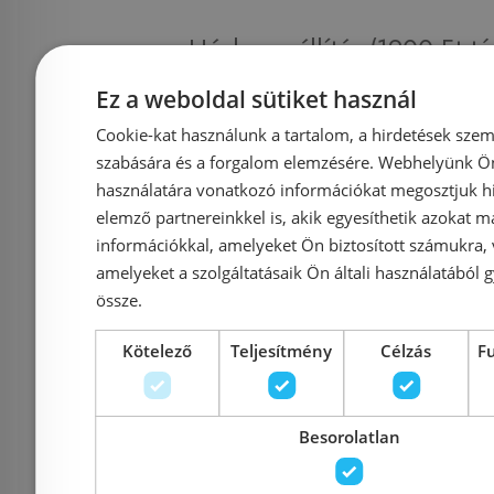
Házhozszállítás (1900 Ft-tó
Ez a weboldal sütiket használ
Fizetés
Cookie-kat használunk a tartalom, a hirdetések szem
szabására és a forgalom elemzésére. Webhelyünk Ön 
Kapcsolat
használatára vonatkozó információkat megosztjuk hi
elemző partnereinkkel is, akik egyesíthetik azokat m
információkkal, amelyeket Ön biztosított számukra,
Adatvédelmi tájékoztató
amelyeket a szolgáltatásaik Ön általi használatából g
össze.
Általános Szerződési Feltételek
Kötelező
Teljesítmény
Célzás
F
Impresszum
Besorolatlan