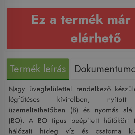
Ez a termék már
elérhető
Termék leírás
Dokumentum
Nagy üvegfelülettel rendelkező készü
légfűtéses kivitelben, nyitott
üzemeltethetőben (B) és nyomás alá
(BO). A BO típus beépített hűtőkört t
hálózati hideg víz és csatorna kiá