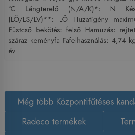
°C Lángterelő (N/A/K)*: N Kés
(LÖ/LS/LV)**: LÖ Huzatigény maxi
Füstcső bekötés: felső Hamuzás: rejte
száraz keményfa Fafelhasználás: 4,74 k
év
Még több Központifűtéses kanda
Radeco termékek
Ter