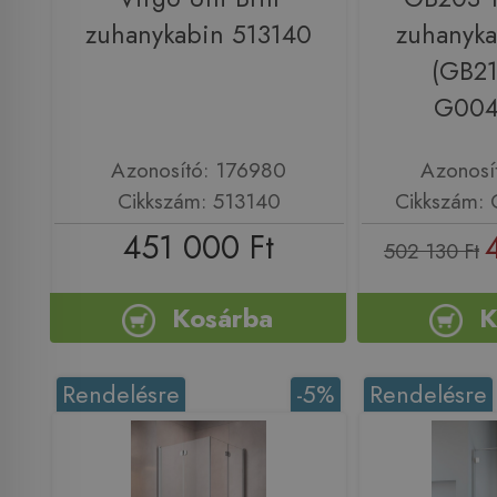
zuhanykabin 513140
zuhanyka
(GB2
G004
Azonosító: 176980
Azonosí
Cikkszám: 513140
Cikkszám:
451 000 Ft
502 130 Ft
Kosárba
K
Rendelésre
-5%
Rendelésre