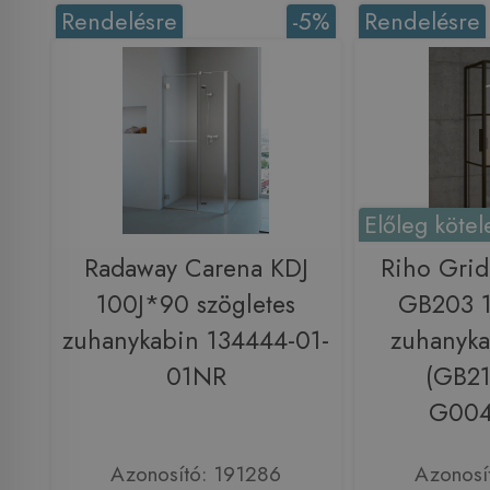
Rendelésre
-5%
Rendelésre
Előleg kötel
Radaway Carena KDJ
Riho Grid
100J*90 szögletes
GB203 
zuhanykabin 134444-01-
zuhanyka
01NR
(GB2
G004
Azonosító: 191286
Azonosí