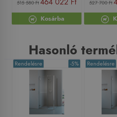
464 022 Ft
515 580 Ft
527 700 Ft
Kosárba
K
Hasonló termé
Rendelésre
-5%
Rendelésre