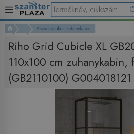
...
Aszimmetrikus zuhanykabin
Riho Grid Cubicle XL GB2
110x100 cm zuhanykabin, f
(GB2110100) G004018121