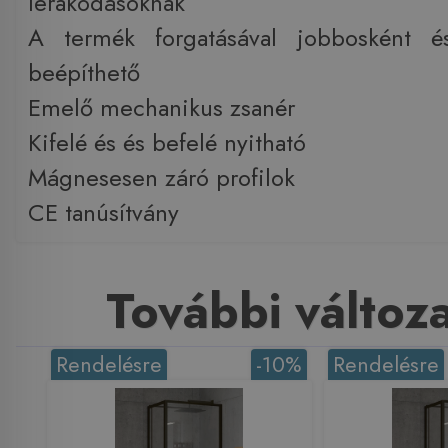
lerakódásoknak
A termék forgatásával jobbosként é
beépíthető
Emelő mechanikus zsanér
Kifelé és és befelé nyitható
Mágnesesen záró profilok
CE tanúsítvány
További változ
Rendelésre
-10%
Rendelésre