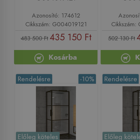
Azonosító: 174612
Azonosí
Cikkszám: G004019121
Cikkszám:
435 150 Ft
483 500 Ft
502 130 Ft
Kosárba
K
Rendelésre
-10%
Rendelésre
Előleg köteles
Előleg kötel