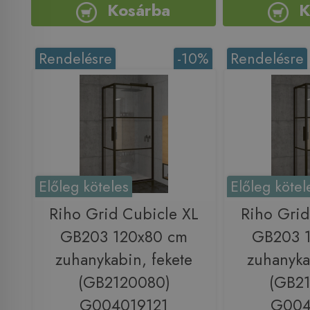
Kosárba
K
Rendelésre
-10%
Rendelésre
Előleg köteles
Előleg kötel
Riho Grid Cubicle XL
Riho Grid
GB203 120x80 cm
GB203 
zuhanykabin, fekete
zuhanyka
(GB2120080)
(GB2
G004019121
G004