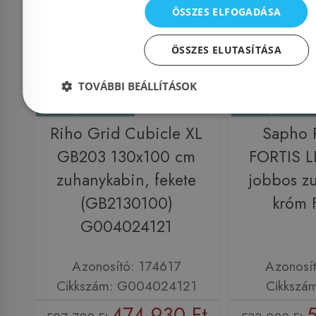
ÖSSZES ELFOGADÁSA
ÖSSZES ELUTASÍTÁSA
TOVÁBBI BEÁLLÍTÁSOK
Előleg köteles
Előleg kötel
Riho Grid Cubicle XL
Sapho
GB203 130x100 cm
FORTIS L
zuhanykabin, fekete
jobbos z
(GB2130100)
króm 
G004024121
Azonosító: 174617
Azonosí
Cikkszám: G004024121
Cikkszá
474 930 Ft
5