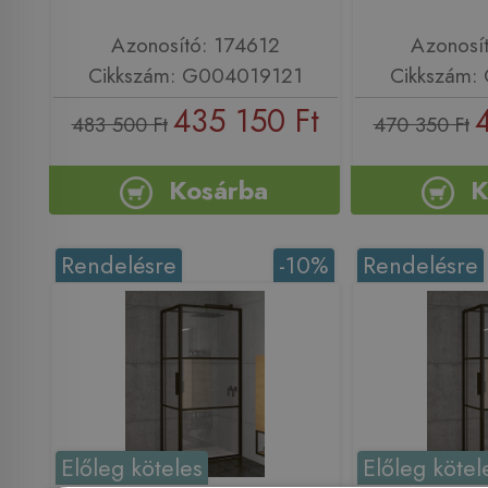
Azonosító: 174612
Azonosí
Cikkszám: G004019121
Cikkszám:
435 150 Ft
483 500 Ft
470 350 Ft
Kosárba
K
Rendelésre
-10%
Rendelésre
Előleg köteles
Előleg kötel