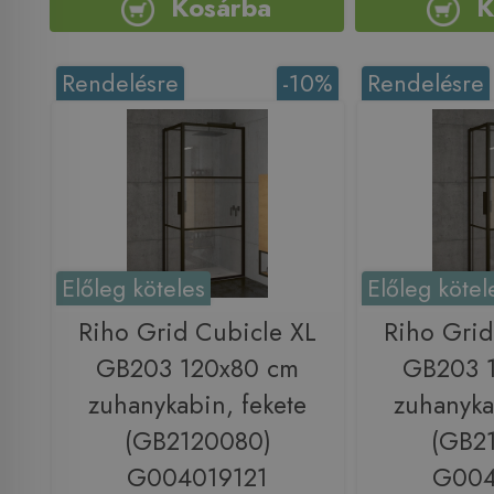
Kosárba
K
Rendelésre
-10%
Rendelésre
Előleg köteles
Előleg kötel
Riho Grid Cubicle XL
Riho Grid
GB203 120x80 cm
GB203 
zuhanykabin, fekete
zuhanyka
(GB2120080)
(GB2
G004019121
G004