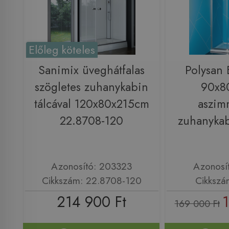
Előleg köteles
Sanimix üveghátfalas
Polysan
szögletes zuhanykabin
90x8
tálcával 120x80x215cm
aszim
22.8708-120
zuhanykab
Azonosító: 203323
Azonosí
Cikkszám: 22.8708-120
Cikkszá
214 900 Ft
169 000 Ft