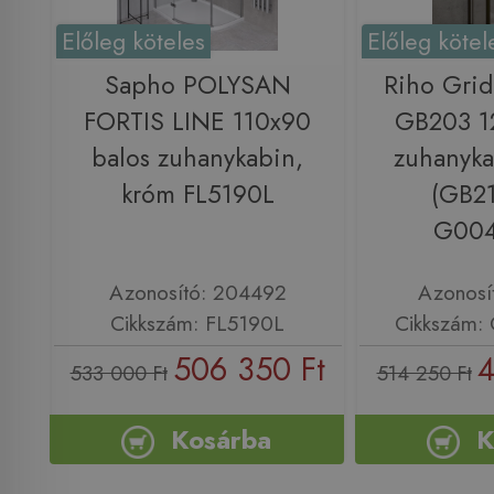
Előleg köteles
Előleg kötel
Sapho POLYSAN
Riho Grid
FORTIS LINE 110x90
GB203 1
balos zuhanykabin,
zuhanyka
króm FL5190L
(GB2
G004
Azonosító: 204492
Azonosí
Cikkszám: FL5190L
Cikkszám:
506 350 Ft
4
533 000 Ft
514 250 Ft
Kosárba
K