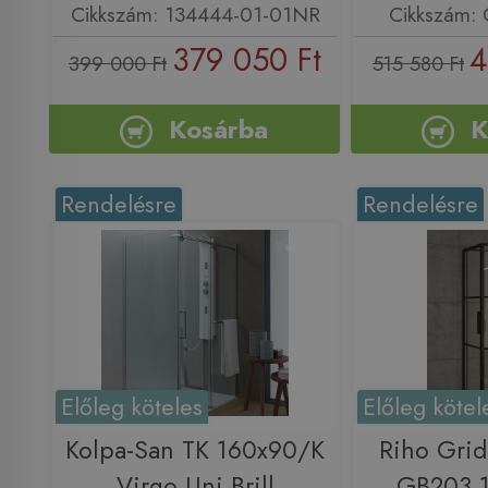
Cikkszám: 134444-01-01NR
Cikkszám:
379 050 Ft
4
399 000 Ft
515 580 Ft
Kosárba
K
Rendelésre
Rendelésre
Előleg köteles
Előleg kötel
Kolpa-San TK 160x90/K
Riho Grid
Virgo Uni Brill
GB203 