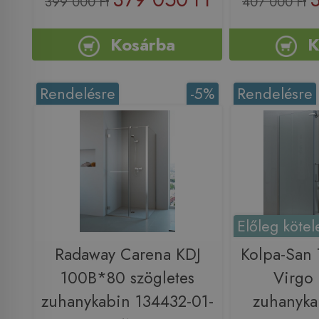
399 000 Ft
407 000 Ft
Kosárba
K
Rendelésre
-5%
Rendelésre
Előleg kötel
Radaway Carena KDJ
Kolpa-San
100B*80 szögletes
Virgo 
zuhanykabin 134432-01-
zuhanyka