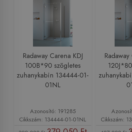
Radaway Carena KDJ
Radaway 
100B*90 szögletes
120J*80
zuhanykabin 134444-01-
zuhanykabi
01NL
0
Azonosító: 191285
Azonosí
Cikkszám: 134444-01-01NL
Cikkszám: 1
379 050 Ft