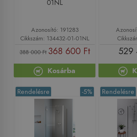
01NL
Azonosító: 191283
Azonosí
Cikkszám: 134432-01-01NL
Cikkszá
368 600 Ft
529 
388 000 Ft
Kosárba
K
Rendelésre
-5%
Rendelésre