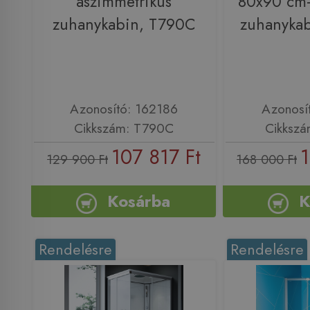
aszimmetrikus
80x90 cm-
zuhanykabin, T790C
zuhanykab
Azonosító: 162186
Azonosí
Cikkszám: T790C
Cikkszá
107 817 Ft
1
129 900 Ft
168 000 Ft
Kosárba
K
Rendelésre
Rendelésre