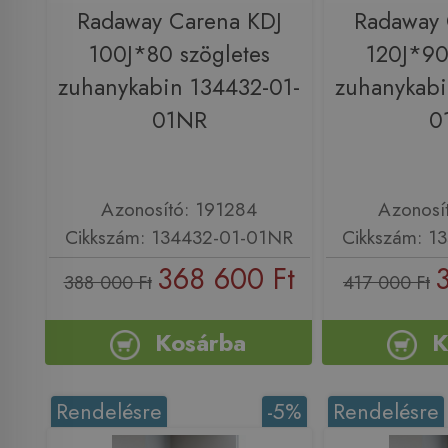
Radaway Carena KDJ
Radaway 
100J*80 szögletes
120J*90
zuhanykabin 134432-01-
zuhanykabi
01NR
0
Azonosító: 191284
Azonosí
Cikkszám: 134432-01-01NR
Cikkszám: 1
368 600 Ft
388 000 Ft
417 000 Ft
Kosárba
K
Rendelésre
-5%
Rendelésre