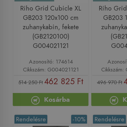
Riho Grid Cubicle XL
Riho Grid
GB203 120x100 cm
GB203 
zuhanykabin, fekete
zuhanyka
(GB2120100)
(GB2
G004021121
G004
Azonosító: 174614
Azonosí
Cikkszám: G004021121
Cikkszám:
462 825 Ft
514 250 Ft
496 970 Ft
Kosárba
K
Rendelésre
-10%
Rendelésre