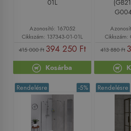
01L
(GB2
G004
Azonosító: 167052
Azonosí
Cikkszám: 137343-01-01L
Cikkszám:
394 250 Ft
3
415 000 Ft
413 880 Ft
Kosárba
K
Rendelésre
-5%
Rendelésre