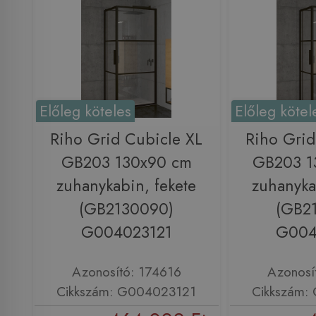
Előleg köteles
Előleg kötel
Riho Grid Cubicle XL
Riho Grid
GB203 130x90 cm
GB203 1
zuhanykabin, fekete
zuhanyka
(GB2130090)
(GB2
G004023121
G004
Azonosító: 174616
Azonosí
Cikkszám: G004023121
Cikkszám: