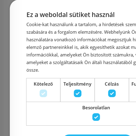
Riho Grid Cubicle XL
Riho Grid
Ez a weboldal sütiket használ
GB203 110x90 cm
GB203 
Cookie-kat használunk a tartalom, a hirdetések szem
zuhanykabin, fekete
zuhanyka
szabására és a forgalom elemzésére. Webhelyünk Ön 
(GB2110090)
(GB2
használatára vonatkozó információkat megosztjuk hi
G004017121
G004
elemző partnereinkkel is, akik egyesíthetik azokat m
információkkal, amelyeket Ön biztosított számukra,
amelyeket a szolgáltatásaik Ön általi használatából g
Azonosító: 174610
Azonosí
össze.
Cikkszám: G004017121
Cikkszám:
439 938 Ft
Kötelező
Teljesítmény
Célzás
F
488 820 Ft
496 970 Ft
Kosárba
K
Besorolatlan
Rendelésre
-10%
Rendelésre