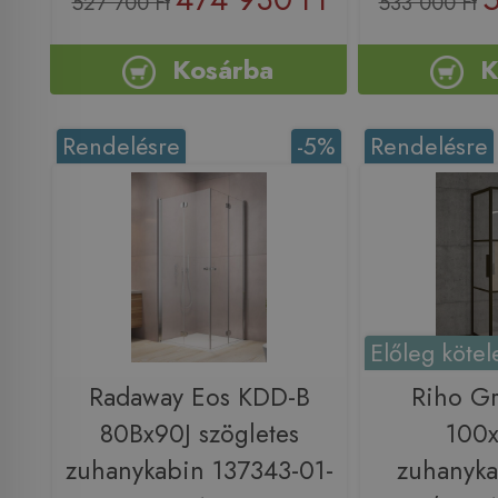
527 700 Ft
533 000 Ft
Kosárba
K
Rendelésre
-5%
Rendelésre
Előleg kötel
Radaway Eos KDD-B
Riho G
80Bx90J szögletes
100
zuhanykabin 137343-01-
zuhanyka