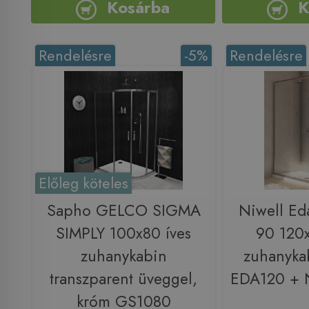
Kosárba
K
Rendelésre
-5%
Rendelésre
Előleg köteles
Sapho GELCO SIGMA
Niwell Ed
SIMPLY 100x80 íves
90 120
zuhanykabin
zuhanyk
transzparent üveggel,
EDA120 +
króm GS1080