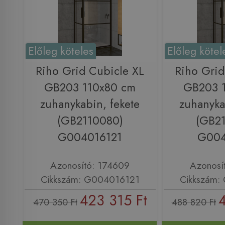
Előleg köteles
Előleg kötel
Riho Grid Cubicle XL
Riho Grid
GB203 110x80 cm
GB203 
zuhanykabin, fekete
zuhanyka
(GB2110080)
(GB2
G004016121
G004
Azonosító: 174609
Azonosí
Cikkszám: G004016121
Cikkszám:
423 315 Ft
470 350 Ft
488 820 Ft