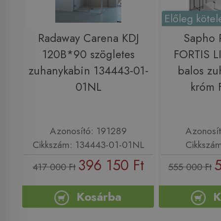
Előleg kötel
Radaway Carena KDJ
Sapho
120B*90 szögletes
FORTIS L
zuhanykabin 134443-01-
balos zu
01NL
króm 
Azonosító: 191289
Azonosí
Cikkszám: 134443-01-01NL
Cikkszá
396 150 Ft
5
417 000 Ft
555 000 Ft
Kosárba
K