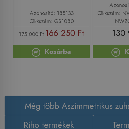
Azonosí
Azonosító: 185133
Cikkszám: 
Cikkszám: GS1080
NWZO
166 250 Ft
130 
175 000 Ft
Kosárba
K
Még több Aszimmetrikus zuh
Riho termékek
Term