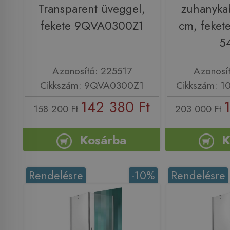
Transparent üveggel,
zuhanyka
fekete 9QVA0300Z1
cm, feket
5
Azonosító: 225517
Azonosí
Cikkszám: 9QVA0300Z1
Cikkszám: 1
142 380 Ft
158 200 Ft
203 000 Ft
Kosárba
K
Rendelésre
-10%
Rendelésre