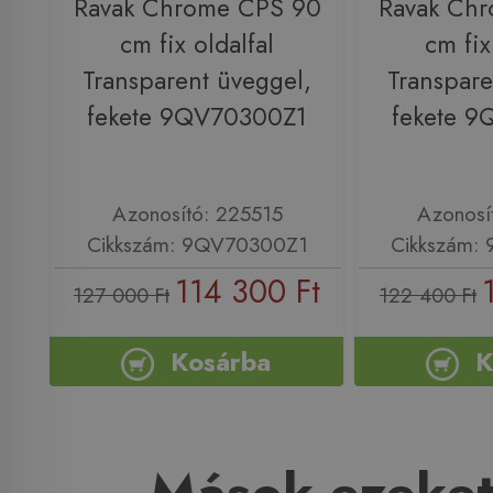
Ravak Chrome CPS 90
Ravak Ch
cm fix oldalfal
cm fix
Transparent üveggel,
Transpare
fekete 9QV70300Z1
fekete 
Azonosító: 225515
Azonosí
Cikkszám: 9QV70300Z1
Cikkszám:
114 300 Ft
127 000 Ft
122 400 Ft
Kosárba
K