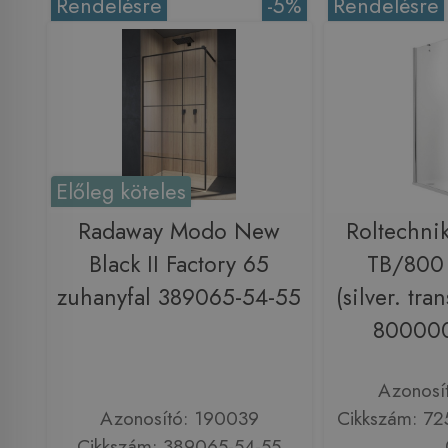
Rendelésre
-5%
Rendelésre
Előleg köteles
Radaway Modo New
Roltechni
Black II Factory 65
TB/800 
zuhanyfal 389065-54-55
(silver. tra
800000
Azonosí
Azonosító: 190039
Cikkszám: 7
Cikkszám: 389065-54-55