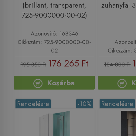
(brillant, transparent,
zuhanyfal 
725-9000000-00-02)
Azonosító: 168346
Cikkszám: 725-9000000-00-
Azonosí
02
Cikkszám: 
176 265 Ft
195 850 Ft
184 000 Ft
Kosárba
K
Rendelésre
-10%
Rendelésre