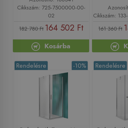
Cikkszám: 725-7500000-00-
Azonosí
02
Cikkszám: 13
164 502 Ft
1
182 780 Ft
161 360 Ft
Kosárba
K
Rendelésre
-10%
Rendelésre