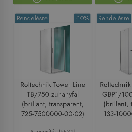
Rendelésre
-10%
Rendelésre
Roltechnik Tower Line
Roltechnik
TB/750 zuhanyfal
GBP1/100
(brillant, transparent,
(brillant,
725-7500000-00-02)
133-1000
Azonosító: 168341