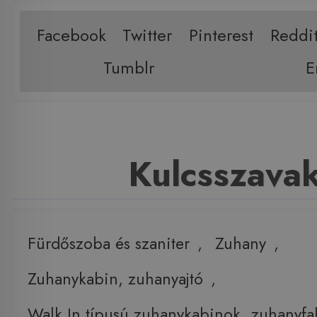
Facebook
Twitter
Pinterest
Reddi
Tumblr
E
Kulcsszava
Fürdőszoba és szaniter
,
Zuhany
,
Zuhanykabin, zuhanyajtó
,
Walk In típusú zuhanykabinok, zuhanyfa