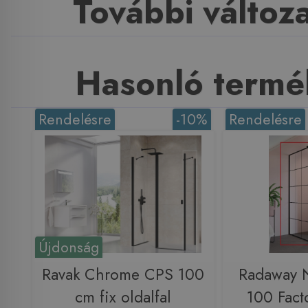
További változ
Hasonló termé
Rendelésre
-10%
Rendelésre
Újdonság
Ravak Chrome CPS 100
Radaway N
cm fix oldalfal
100 Facto