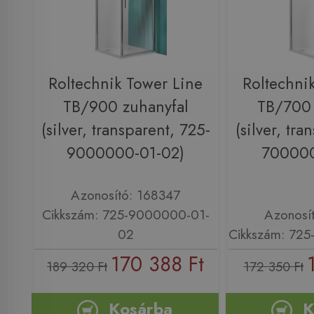
Roltechnik Tower Line
Roltechni
TB/900 zuhanyfal
TB/700 
(silver, transparent, 725-
(silver, tra
9000000-01-02)
700000
Azonosító: 168347
Cikkszám: 725-9000000-01-
Azonosí
02
Cikkszám: 72
170 388 Ft
189 320 Ft
172 350 Ft
Kosárba
K