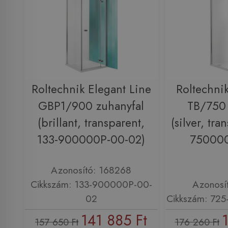
Roltechnik Elegant Line
Roltechni
GBP1/900 zuhanyfal
TB/750 
(brillant, transparent,
(silver, tra
133-900000P-00-02)
750000
Azonosító: 168268
Cikkszám: 133-900000P-00-
Azonosí
02
Cikkszám: 72
141 885 Ft
157 650 Ft
176 260 Ft