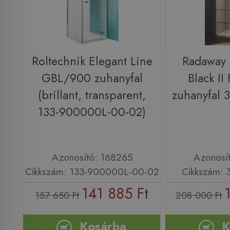
Roltechnik Elegant Line
Radaway
GBL/900 zuhanyfal
Black II
(brillant, transparent,
zuhanyfal 
133-900000L-00-02)
Azonosító: 168265
Azonosí
Cikkszám: 133-900000L-00-02
Cikkszám: 
141 885 Ft
157 650 Ft
208 000 Ft
Kosárba
K