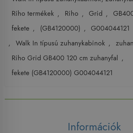
Riho termékek
,
Riho
,
Grid
,
GB40
fekete
,
(GB4120000)
,
G004044121
,
Walk In típusú zuhanykabinok
,
zuhan
Riho Grid GB400 120 cm zuhanyfal
,
fekete (GB4120000) G004044121
Információk