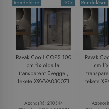
Rendelésre
-10%
Rendelésre
Ravak Cool! COPS 100
Ravak Co
cm fix oldalfal
cm fix
transparent üveggel,
transpare
fekete X9VVA0300Z1
fekete X
Azonosító: 210344
Azonosí