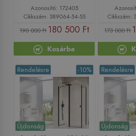
Azonosító: 172405
Azonosí
Cikkszám: 389064-54-55
Cikkszám: 
180 500 Ft
1
190 000 Ft
173 000 Ft
Kosárba
K
Rendelésre
-10%
Rendelésre
Újdonság
Újdonság