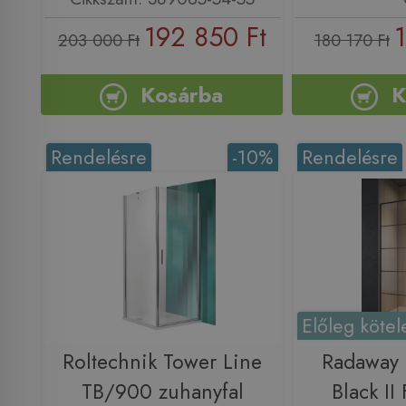
192 850 Ft
1
203 000 Ft
180 170 Ft
Kosárba
K
Rendelésre
-10%
Rendelésre
Előleg kötel
Roltechnik Tower Line
Radaway
TB/900 zuhanyfal
Black II