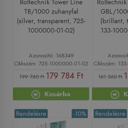
Roltechnik Tower Line
Roltechnik
TB/1000 zuhanyfal
GBL/1000
(silver, transparent, 725-
(brillant,
1000000-01-02)
133-1000
Azonosító: 168349
Azonosí
Cikkszám: 725-1000000-01-02
Cikkszám: 13
179 784 Ft
1
199 760 Ft
161 360 Ft
Kosárba
K
Rendelésre
-10%
Rendelésre