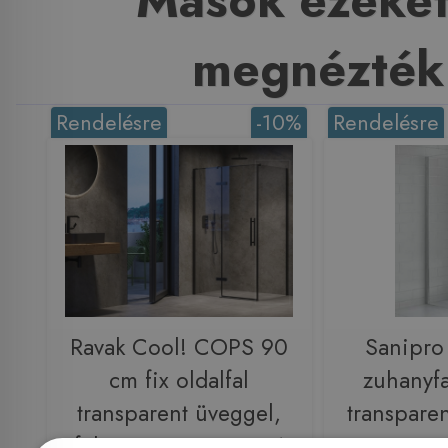
Mások ezeket
megnézték
Rendelésre
-10%
Rendelésre
Ravak Cool! COPS 90
Sanipr
cm fix oldalfal
zuhanyfal
transparent üveggel,
transpare
fekete X9VV70300Z1