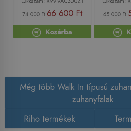
Cikkszám: X9VVA0300Z1
Cikkszám:
66 600 Ft
74 000 Ft
65 000 Ft
Kosárba
K
Még több Walk In típusú zuha
zuhanyfalak
Riho termékek
Term