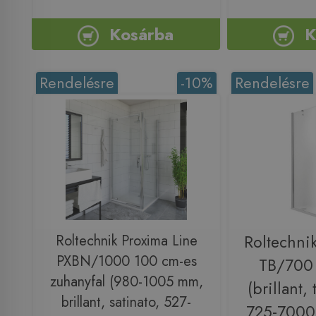
Kosárba
K
Rendelésre
-10%
Rendelésre
Roltechnik Proxima Line
Roltechni
PXBN/1000 100 cm-es
TB/700 
zuhanyfal (980-1005 mm,
(brillant,
brillant, satinato, 527-
725-7000