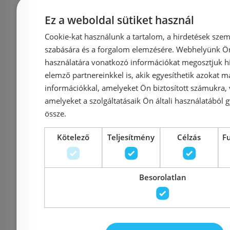
Ez a weboldal sütiket használ
Cookie-kat használunk a tartalom, a hirdetések szem
Azonosító: 210343
Azonosí
szabására és a forgalom elemzésére. Webhelyünk Ön 
Cikkszám: X9VV70300Z1
Cikkszá
használatára vonatkozó információkat megosztjuk hi
elemző partnereinkkel is, akik egyesíthetik azokat m
62 100 Ft
69 000 Ft
73 050 Ft
információkkal, amelyeket Ön biztosított számukra,
amelyeket a szolgáltatásaik Ön általi használatából g
Kosárba
K
össze.
Kötelező
Teljesítmény
Célzás
F
Rendelésre
-10%
Rendelésre
Besorolatlan