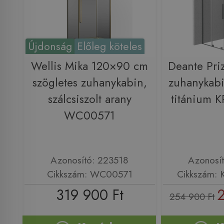
Újdonság
Előleg köteles
Wellis Mika 120×90 cm
Deante Pri
szögletes zuhanykabin,
zuhanykab
szálcsiszolt arany
titánium
WC00571
Azonosító: 223518
Azonosí
Cikkszám: WC00571
Cikkszám:
319 900 Ft
2
254 900 Ft