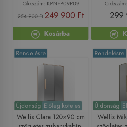
Cikkszám: KPNFP09P09
Cikkszá
249 900 Ft
299 
254 900 Ft
Kosárba
K
Rendelésre
Rendelésre
Újdonság
Előleg köteles
Újdonság
E
Wellis Clara 120×90 cm
Wellis Mi
szögletes zuhanykabin,
szögletes 