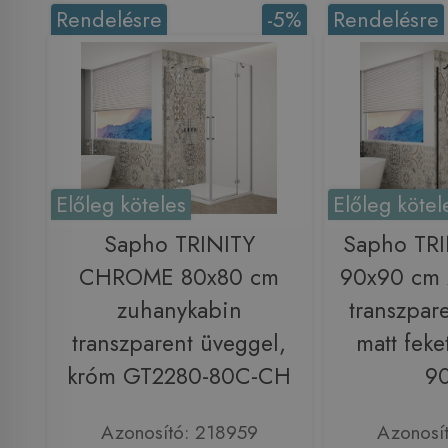
Rendelésre
-5%
Rendelésre
Előleg köteles
Előleg kötel
Sapho TRINITY
Sapho TR
CHROME 80x80 cm
90x90 cm 
zuhanykabin
transzpar
transzparent üveggel,
matt fek
króm GT2280-80C-CH
9
Azonosító: 218959
Azonosí