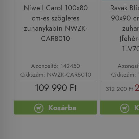
Niwell Carol 100x80
Ravak Bl
cm-es szögletes
90x90 cm
zuhanykabin NWZK-
zuha
CAR8010
(fehé
1LV7
Azonosító: 142450
Azonosí
Cikkszám: NWZK-CAR8010
Cikkszám:
109 990 Ft
2
312 200 Ft
Kosárba
K