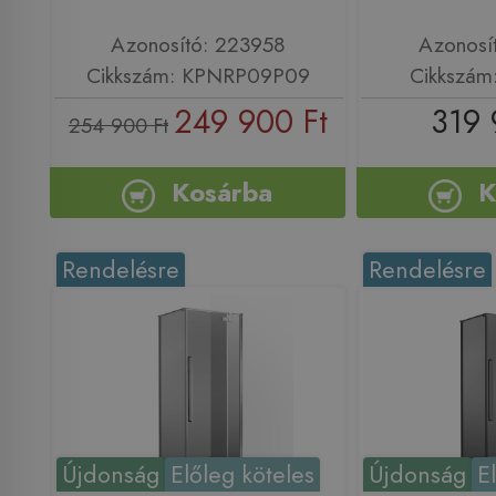
Azonosító: 223958
Azonosí
Cikkszám: KPNRP09P09
Cikkszá
249 900 Ft
319 
254 900 Ft
Kosárba
K
Rendelésre
Rendelésre
Újdonság
Előleg köteles
Újdonság
E