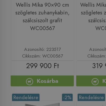
Wellis Mika 90×90 cm
Wellis Mi
szögletes zuhanykabin,
szögletes 
szálcsiszolt grafit
szálcsis
WC00567
WC
Azonosító: 223517
Azonosí
Cikkszám: WC00567
Cikkszá
299 900 Ft
319 
Kosárba
K
Rendelésre
-2%
Rendelésre