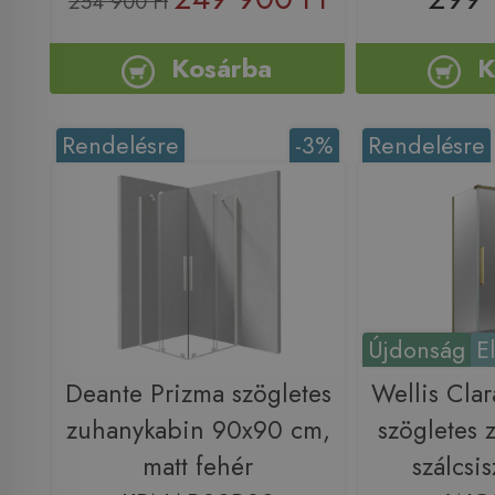
254 900 Ft
Kosárba
K
Rendelésre
-3%
Rendelésre
Újdonság
E
Deante Prizma szögletes
Wellis Cla
zuhanykabin 90x90 cm,
szögletes 
matt fehér
szálcsis