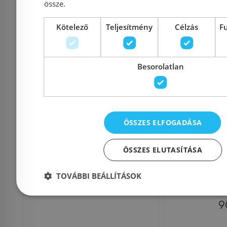
Kosárba
K
össze.
Kötelező
Teljesítmény
Célzás
F
Rendelésre
Rendelésre
Besorolatlan
ÖSSZES ELFOGADÁSA
ÖSSZES ELUTASÍTÁSA
Sanimix 120x80 cm
Sanimix
Szögletes zuhanykabin
zuhanykab
TOVÁBBI BEÁLLÍTÁSOK
tálcával 22.8706
üveggel, 
9