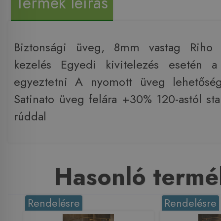
Termék leírás
Biztonsági üveg, 8mm vastag Riho S
kezelés Egyedi kivitelezés esetén a 
egyeztetni A nyomott üveg lehetősé
Satinato üveg felára +30% 120-astól st
rúddal
Hasonló termé
Rendelésre
Rendelésre