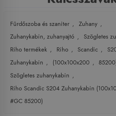
Fürdőszoba és szaniter
,
Zuhany
,
Zuhanykabin, zuhanyajtó
,
Szögletes z
Riho termékek
,
Riho
,
Scandic
,
S2
Zuhanykabin
,
(100x100x200
,
85200
Szögletes zuhanykabin
,
Riho Scandic S204 Zuhanykabin (100x
#GC 85200)