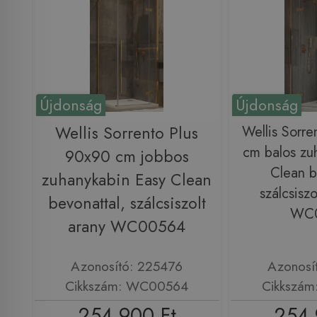
Újdonság
Újdonság
Wellis Sorrento Plus
Wellis Sorre
cm balos zu
90x90 cm jobbos
Clean b
zuhanykabin Easy Clean
szálcsiszo
bevonattal, szálcsiszolt
WC
arany WC00564
Azonosító: 225476
Azonosí
Cikkszám: WC00564
Cikkszá
254 900 Ft
254 