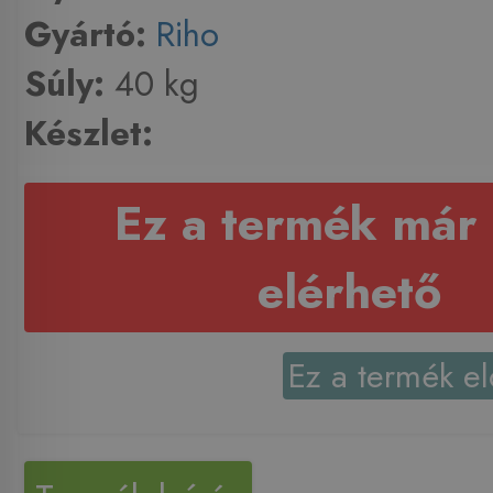
Gyártó:
Riho
Súly:
40 kg
Készlet:
Ez a termék már
elérhető
Ez a termék el