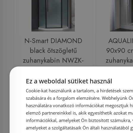
N-Smart DIAMOND
AQUALI
black ötszögletű
90x90 cm
zuhanykabin NWZK-
zuhanyka
DIA9090
üveg 
Ez a weboldal sütiket használ
Cookie-kat használunk a tartalom, a hirdetések szem
Azonosító: 195668
Azonosí
szabására és a forgalom elemzésére. Webhelyünk Ön 
Cikkszám: NWZK-DIA9090
Cikkszá
használatára vonatkozó információkat megosztjuk hi
elemző partnereinkkel is, akik egyesíthetik azokat m
69 990 Ft
112 000 Ft
információkkal, amelyeket Ön biztosított számukra,
amelyeket a szolgáltatásaik Ön általi használatából g