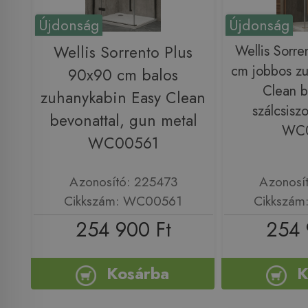
Újdonság
Újdonság
Wellis Sorrento Plus
Wellis Sorre
cm jobbos zu
90x90 cm balos
Clean b
zuhanykabin Easy Clean
szálcsiszo
bevonattal, gun metal
WC
WC00561
Azonosító: 225473
Azonosí
Cikkszám: WC00561
Cikkszá
254 900 Ft
254 
Kosárba
K