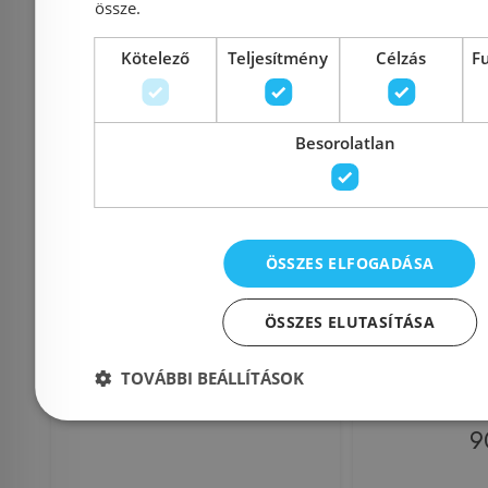
Kosárba
K
össze.
Kötelező
Teljesítmény
Célzás
F
Rendelésre
Rendelésre
Besorolatlan
ÖSSZES ELFOGADÁSA
ÖSSZES ELUTASÍTÁSA
Sanimix 120x80 cm
Sanimix
Szögletes zuhanykabin
zuhanykab
TOVÁBBI BEÁLLÍTÁSOK
tálcával 22.8706
üveggel, 
9