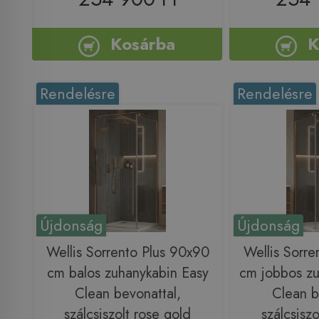
Kosárba
K
Rendelésre
Rendelésre
Újdonság
Újdonság
Wellis Sorrento Plus 90x90
Wellis Sorre
cm balos zuhanykabin Easy
cm jobbos zu
Clean bevonattal,
Clean b
szálcsiszolt rose gold
szálcsiszo