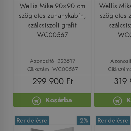
Wellis Mika 90×90 cm
Wellis Mi
szögletes zuhanykabin,
szögletes 
szálcsiszolt grafit
szálcsis
WC00567
WC
Azonosító: 223517
Azonosí
Cikkszám: WC00567
Cikkszá
299 900 Ft
319 
Kosárba
K
Rendelésre
-2%
Rendelésre