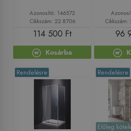
Azonosító: 146572
Azonosí
Cikkszám: 22.8706
Cikkszám:
114 500 Ft
96 
Kosárba
K
Rendelésre
Rendelésre
Előleg kötel