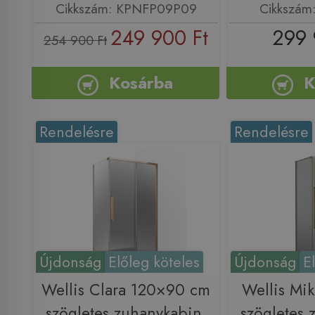
Cikkszám: KPNFP09P09
Cikkszá
249 900 Ft
299 
254 900 Ft
Kosárba
K
Rendelésre
Rendelésre
Újdonság
Előleg köteles
Újdonság
E
Wellis Clara 120×90 cm
Wellis Mi
szögletes zuhanykabin,
szögletes 