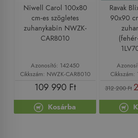
Niwell Carol 100x80
Ravak Bl
cm-es szögletes
90x90 cm
zuhanykabin NWZK-
zuha
CAR8010
(fehé
1LV7
Azonosító: 142450
Azonosí
Cikkszám: NWZK-CAR8010
Cikkszám:
109 990 Ft
2
312 200 Ft
Kosárba
K