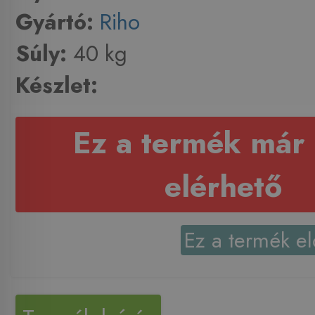
Gyártó:
Riho
Súly:
40 kg
Készlet:
Ez a termék már
elérhető
Ez a termék el