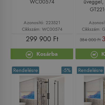
WC00574
üveggel, 
GT221
Azonosító: 223521
Azonosí
Cikkszám: WC00574
Cikkszám: 
299 900 Ft
3
384 000 Ft
Kosárba
K
Rendelésre
-5%
Rendelésre