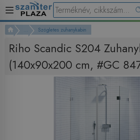
...
Szögletes zuhanykabin
Riho Scandic S204 Zuhany
(140x90x200 cm, #GC 84