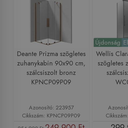
Újdonság
E
Deante Prizma szögletes
Wellis Cla
zuhanykabin 90x90 cm,
szögletes 
szálcsiszolt bronz
szálcsis
KPNCP09P09
WC
Azonosító: 223957
Azonosí
Cikkszám: KPNCP09P09
Cikkszá
249 900 Ft
299 