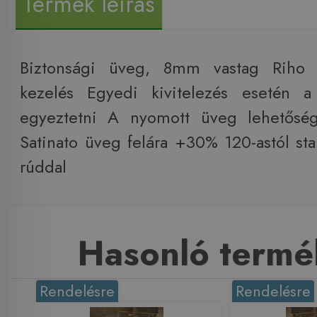
Termék leírás
Biztonsági üveg, 8mm vastag Riho S
kezelés Egyedi kivitelezés esetén a 
egyeztetni A nyomott üveg lehetősé
Satinato üveg felára +30% 120-astól st
rúddal
Hasonló termé
Rendelésre
Rendelésre