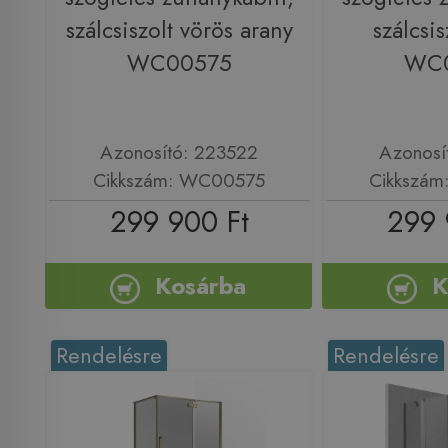
szálcsiszolt vörös arany
szálcsis
WC00575
WC
Azonosító: 223522
Azonosí
Cikkszám: WC00575
Cikkszá
299 900 Ft
299 
Kosárba
K
Rendelésre
Rendelésre