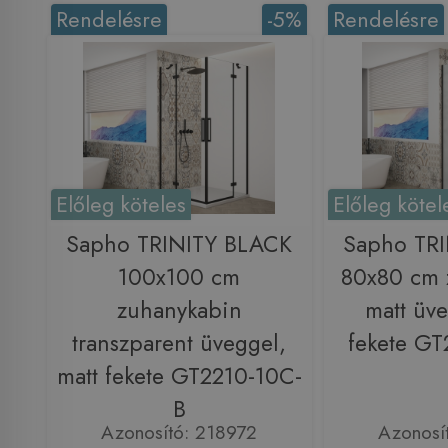
Rendelésre
-5%
Rendelésre
Előleg köteles
Előleg kötel
Sapho TRINITY BLACK
Sapho TR
100x100 cm
80x80 cm 
zuhanykabin
matt üve
transzparent üveggel,
fekete G
matt fekete GT2210-10C-
B
Azonosító: 218972
Azonosí