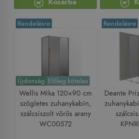
Kosárba
K
Rendelésre
Rendelésre
Újdonság
Előleg köteles
Wellis Mika 120×90 cm
Deante Pri
szögletes zuhanykabin,
zuhanykab
szálcsiszolt vörös arany
szálcsis
WC00572
KPNR