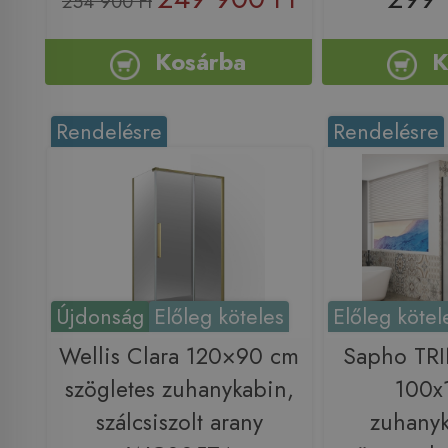
254 900 Ft
Kosárba
K
Rendelésre
Rendelésre
Újdonság
Előleg köteles
Előleg kötel
Wellis Clara 120×90 cm
Sapho TR
szögletes zuhanykabin,
100x
szálcsiszolt arany
zuhanyk