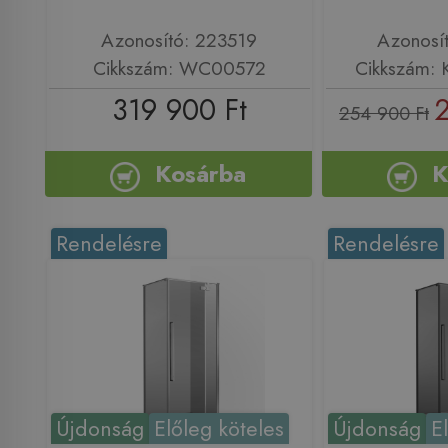
Azonosító: 223519
Azonosí
Cikkszám: WC00572
Cikkszám:
319 900 Ft
2
254 900 Ft
Kosárba
K
Rendelésre
Rendelésre
Újdonság
Előleg köteles
Újdonság
E