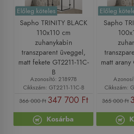
Előleg köteles
Előleg kötel
Sapho TRINITY BLACK
Sapho TR
110x110 cm
100x
zuhanykabin
zuha
transzparent üveggel,
transzpar
matt fekete GT2211-11C-
matt arany
B
Azonosító: 218978
Azonosí
Cikkszám: GT2211-11C-B
Cikkszám: 
347 700 Ft
366 000 Ft
365 000 Ft
Kosárba
K