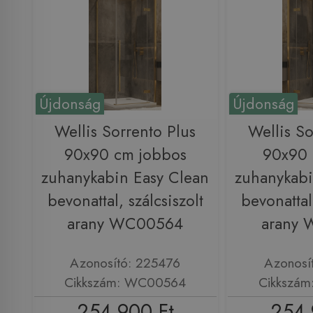
Újdonság
Újdonság
Wellis Sorrento Plus
Wellis So
90x90 cm jobbos
90x90 
zuhanykabin Easy Clean
zuhanykabi
bevonattal, szálcsiszolt
bevonattal,
arany WC00564
arany
Azonosító: 225476
Azonosí
Cikkszám: WC00564
Cikkszá
254 900 Ft
254 