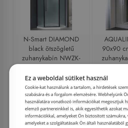
N-Smart DIAMOND
AQUALI
black ötszögletű
90x90 cm
zuhanykabin NWZK-
zuhanyka
DIA9090
üveg 
Ez a weboldal sütiket használ
Cookie-kat használunk a tartalom, a hirdetések szem
Azonosító: 195668
Azonosí
szabására és a forgalom elemzésére. Webhelyünk Ön 
Cikkszám: NWZK-DIA9090
Cikkszá
használatára vonatkozó információkat megosztjuk hi
elemző partnereinkkel is, akik egyesíthetik azokat m
69 990 Ft
112 000 Ft
információkkal, amelyeket Ön biztosított számukra,
amelyeket a szolgáltatásaik Ön általi használatából g