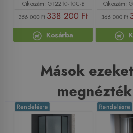
Cikkszám: GT2210-10C-B
Cikkszám: 
338 200 Ft
356 000 Ft
366 000 Ft
Kosárba
K
Mások ezeket
megnézték
Rendelésre
Rendelésre