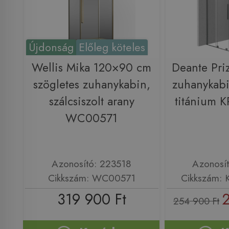
Újdonság
Előleg köteles
Wellis Mika 120×90 cm
Deante Pri
szögletes zuhanykabin,
zuhanykab
szálcsiszolt arany
titánium
WC00571
Azonosító: 223518
Azonosí
Cikkszám: WC00571
Cikkszám:
319 900 Ft
2
254 900 Ft