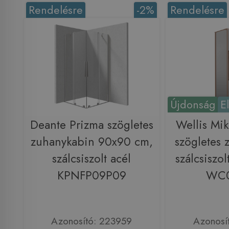
Rendelésre
-2%
Rendelésre
Újdonság
E
Deante Prizma szögletes
Wellis Mi
zuhanykabin 90x90 cm,
szögletes 
szálcsiszolt acél
szálcsiszol
KPNFP09P09
WC
Azonosító: 223959
Azonosí