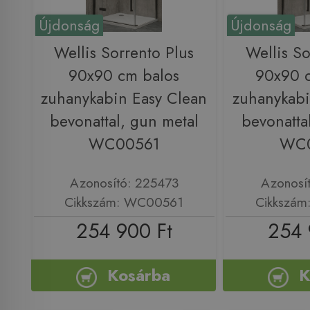
Újdonság
Újdonság
Wellis Sorrento Plus
Wellis So
90x90 cm balos
90x90 
zuhanykabin Easy Clean
zuhanykabi
bevonattal, gun metal
bevonatta
WC00561
WC
Azonosító: 225473
Azonosí
Cikkszám: WC00561
Cikkszá
254 900 Ft
254 
Kosárba
K