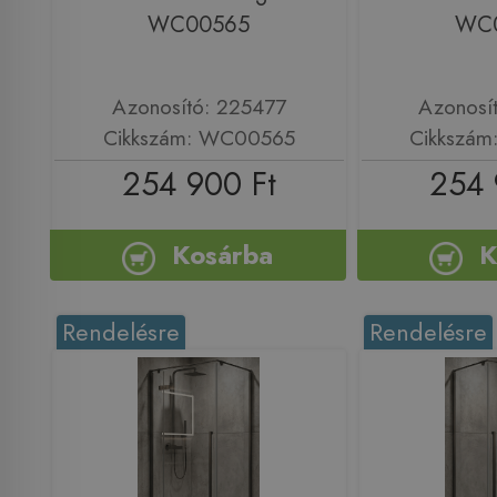
WC00565
WC
Azonosító: 225477
Azonosí
Cikkszám: WC00565
Cikkszá
254 900 Ft
254 
Kosárba
K
Rendelésre
Rendelésre