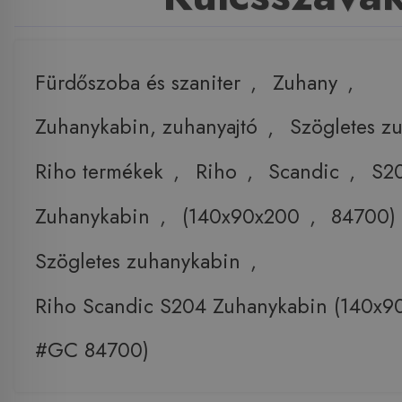
Fürdőszoba és szaniter
,
Zuhany
,
Zuhanykabin, zuhanyajtó
,
Szögletes z
Riho termékek
,
Riho
,
Scandic
,
S2
Zuhanykabin
,
(140x90x200
,
84700)
Szögletes zuhanykabin
,
Riho Scandic S204 Zuhanykabin (140x9
#GC 84700)