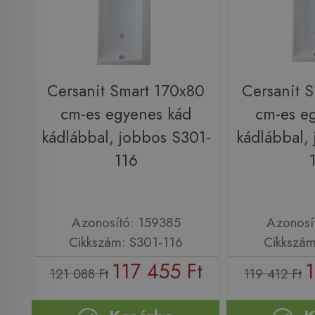
Cersanit Smart 170x80
Cersanit 
cm-es egyenes kád
cm-es e
kádlábbal, jobbos S301-
kádlábbal,
116
Azonosító: 159385
Azonosí
Cikkszám: S301-116
Cikkszám
117 455 Ft
1
121 088 Ft
119 412 Ft