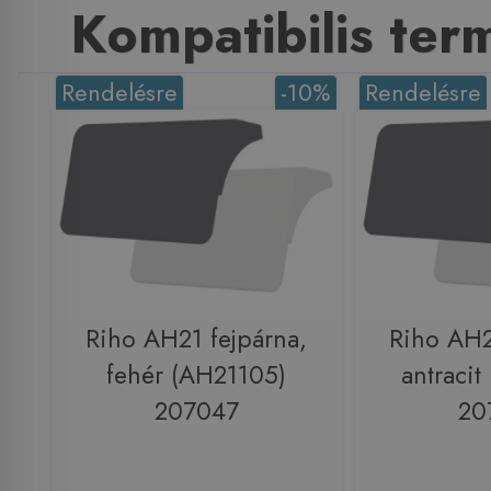
Kompatibilis te
Rendelésre
-10%
Rendelésre
Riho AH21 fejpárna,
Riho AH2
fehér (AH21105)
antracit
207047
20