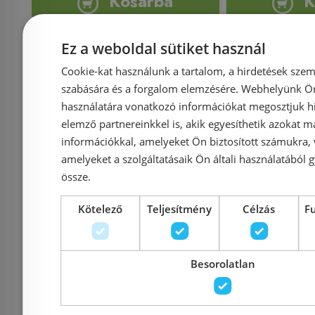
Kosárba
K
Ez a weboldal sütiket használ
Rendelésre
-10%
Rendelésre
Cookie-kat használunk a tartalom, a hirdetések szem
szabására és a forgalom elemzésére. Webhelyünk Ön 
használatára vonatkozó információkat megosztjuk hi
elemző partnereinkkel is, akik egyesíthetik azokat m
információkkal, amelyeket Ön biztosított számukra,
amelyeket a szolgáltatásaik Ön általi használatából g
össze.
Előleg köteles
Előleg kötel
Riho STILL SHOWER
Riho ST
Kötelező
Teljesítmény
Célzás
F
PLUG & PLAY 180x80
PLUG & P
cm kád, balos
cm kád
Besorolatlan
(BD1800500000000)
(BD1700
B103010005
B103