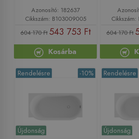
Azonosító: 182637
Azonosí
Cikkszám: B103009005
Cikkszám:
543 753 Ft
5
604 170 Ft
604 170 Ft
Kosárba
K
Rendelésre
-10%
Rendelésre
Újdonság
Újdonság