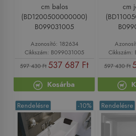
cm balos
cm 
(BD1200500000000)
(BD1100
B099031005
B099
Azonosító: 182634
Azonosí
Cikkszám: B099031005
Cikkszám:
537 687 Ft
597 430 Ft
597 430 Ft
Kosárba
K
Rendelésre
-10%
Rendelésre