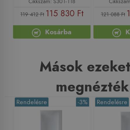
Cikkszám: S301-118
Cikkszám
115 830 Ft
119 412 Ft
121 088 Ft
Kosárba
K
Mások ezeket
megnézték
Rendelésre
-3%
Rendelésre