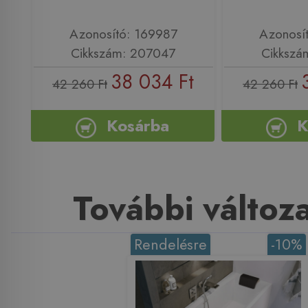
Azonosító: 169987
Azonosí
Cikkszám: 207047
Cikkszá
38 034 Ft
42 260 Ft
42 260 Ft
Kosárba
K
További változ
Rendelésre
-10%