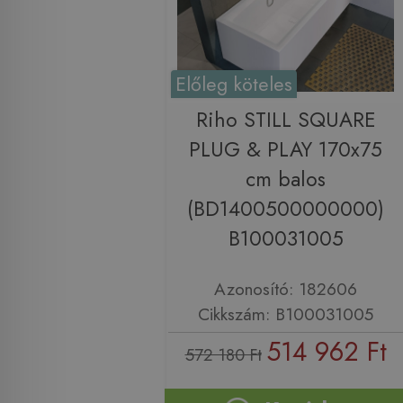
Előleg köteles
Riho STILL SQUARE
PLUG & PLAY 170x75
cm balos
(BD1400500000000)
B100031005
Azonosító: 182606
Cikkszám: B100031005
514 962 Ft
572 180 Ft