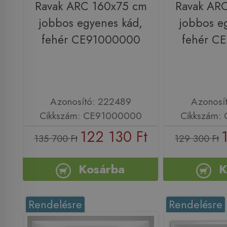
Ravak ARC 160x75 cm
Ravak AR
jobbos egyenes kád,
jobbos e
fehér CE91000000
fehér C
Azonosító: 222489
Azonosí
Cikkszám: CE91000000
Cikkszám:
122 130 Ft
135 700 Ft
129 300 Ft
Kosárba
K
Rendelésre
Rendelésre