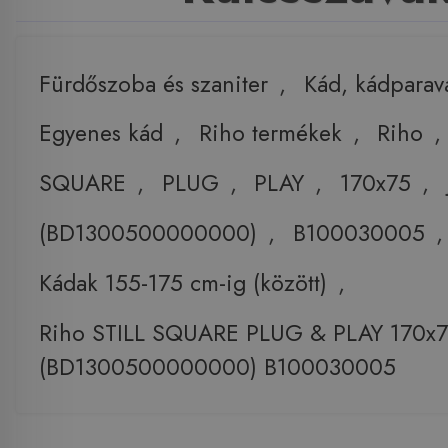
Fürdőszoba és szaniter
,
Kád, kádparav
Egyenes kád
,
Riho termékek
,
Riho
SQUARE
,
PLUG
,
PLAY
,
170x75
,
(BD1300500000000)
,
B100030005
,
Kádak 155-175 cm-ig (között)
,
Riho STILL SQUARE PLUG & PLAY 170x7
(BD1300500000000) B100030005