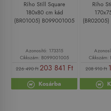
Riho Still Square
Riho St
180x80 cm kád
170x7
(BR01005) B099001005
(BR02005)
Azonosító: 173315
Azonosí
Cikkszám: B099001005
Cikkszám:
203 841 Ft
226 490 Ft
208 910 Ft
Kosárba
K