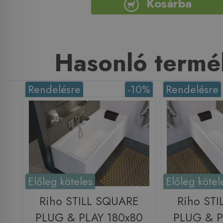
Kosárba
Hasonló termé
Rendelésre
-10%
Rendelésre
Előleg köteles
Előleg kötel
Riho STILL SQUARE
Riho ST
PLUG & PLAY 180x80
PLUG & P