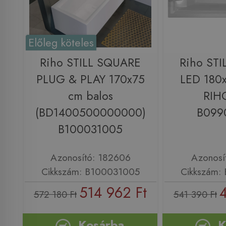
Előleg köteles
Riho STILL SQUARE
Riho ST
PLUG & PLAY 170x75
LED 180
cm balos
RIH
(BD1400500000000)
B099
B100031005
Azonosító: 182606
Azonosí
Cikkszám: B100031005
Cikkszám:
514 962 Ft
572 180 Ft
541 390 Ft
Kosárba
K