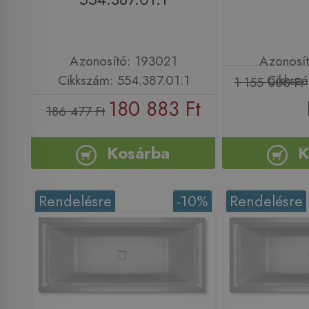
Azonosító: 193021
Azonosí
Cikkszám: 554.387.01.1
Cikksz
1 155 000 Ft
180 883 Ft
186 477 Ft
Kosárba
K
Rendelésre
-10%
Rendelésre