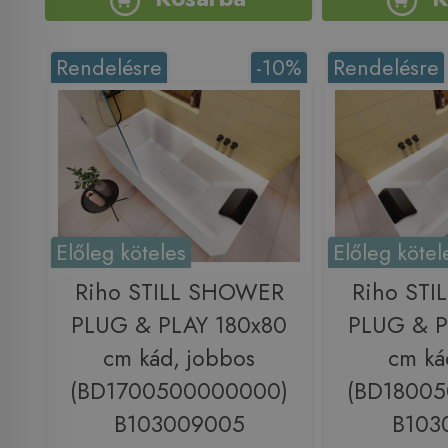
Rendelésre
-10%
Rendelésre
Előleg köteles
Előleg kötel
Riho STILL SHOWER
Riho ST
PLUG & PLAY 180x80
PLUG & P
cm kád, jobbos
cm ká
(BD1700500000000)
(BD1800
B103009005
B103