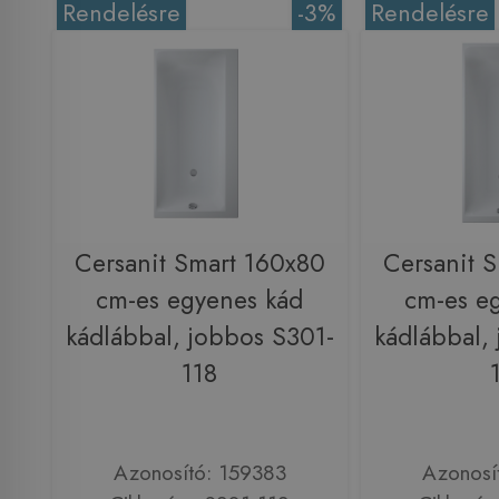
Rendelésre
-3%
Rendelésre
Cersanit Smart 160x80
Cersanit 
cm-es egyenes kád
cm-es e
kádlábbal, jobbos S301-
kádlábbal,
118
Azonosító: 159383
Azonosí