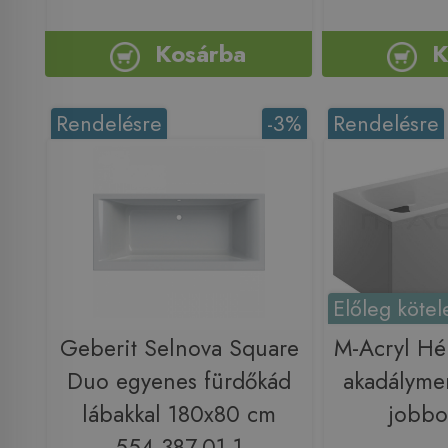
Kosárba
K
Rendelésre
-3%
Rendelésre
Előleg kötel
Geberit Selnova Square
M-Acryl Hé
Duo egyenes fürdőkád
akadálymen
lábakkal 180x80 cm
jobbo
554.387.01.1