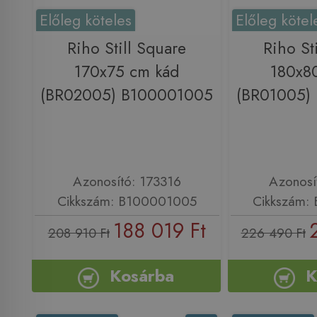
Előleg köteles
Előleg kötel
Riho Still Square
Riho St
170x75 cm kád
180x8
(BR02005) B100001005
(BR01005)
Azonosító: 173316
Azonosí
Cikkszám: B100001005
Cikkszám:
188 019 Ft
208 910 Ft
226 490 Ft
Kosárba
K