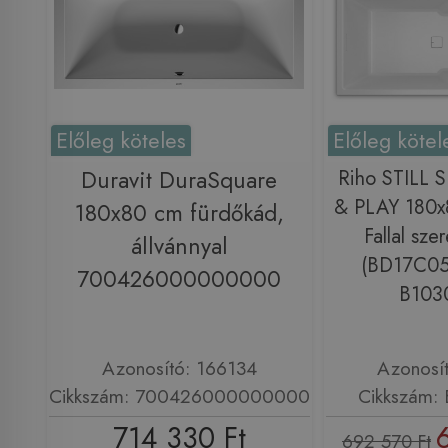
Előleg köteles
Előleg kötel
Duravit DuraSquare
Riho STILL
& PLAY 180x
180x80 cm fürdőkád,
Fallal sze
állvánnyal
(BD17C0
700426000000000
B103
Azonosító: 166134
Azonosí
Cikkszám: 700426000000000
Cikkszám:
714 330 Ft
692 570 Ft