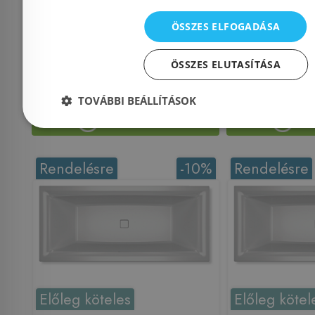
Azonosító: 182638
Azonosí
ÖSSZES ELFOGADÁSA
Cikkszám: B103010005
Cikkszám:
ÖSSZES ELUTASÍTÁSA
543 753 Ft
5
604 170 Ft
604 170 Ft
TOVÁBBI BEÁLLÍTÁSOK
Kosárba
K
Rendelésre
-10%
Rendelésre
Előleg köteles
Előleg kötel