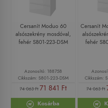
Cersanit Moduo 60
Cersanit M
alsószekrény mosdóval,
alsószekré
fehér S801-223-DSM
fehér S8
Azonosító: 188758
Azonosí
Cikkszám: S801-223-DSM
Cikkszám: 
71 841 Ft
74 063 Ft
74 063 Ft
Kosárba
K