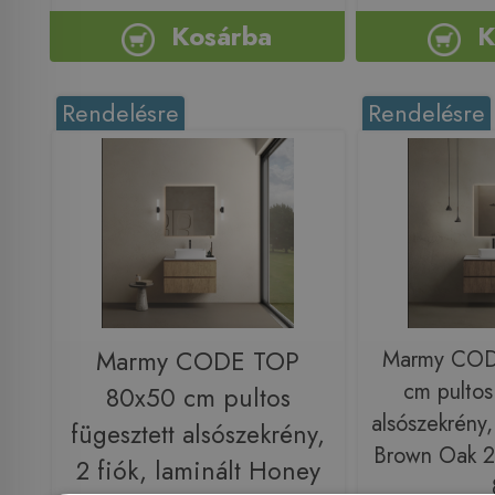
Kosárba
K
Rendelésre
Rendelésre
Marmy CODE TOP
Marmy COD
cm pultos
80x50 cm pultos
alsószekrény, 
fügesztett alsószekrény,
Brown Oak 2
2 fiók, laminált Honey