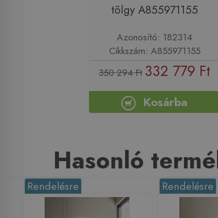
tölgy A855971155
Azonosító: 182314
Cikkszám: A855971155
332 779 Ft
350 294 Ft
Kosárba
Hasonló termé
Rendelésre
Rendelésre