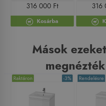
316 000 Ft
316 
Kosárba
K
Mások ezeket
megnézték
Raktáron
-3%
Rendelésre