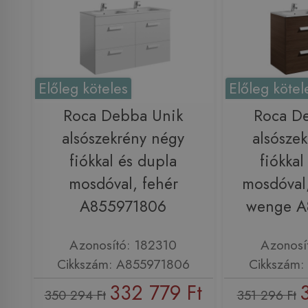
Előleg köteles
Előleg kötel
Roca Debba Unik
Roca D
alsószekrény négy
alsósze
fiókkal és dupla
fiókkal
mosdóval, fehér
mosdóval,
A855971806
wenge A
Azonosító: 182310
Azonosí
Cikkszám: A855971806
Cikkszám:
332 779 Ft
350 294 Ft
351 296 Ft