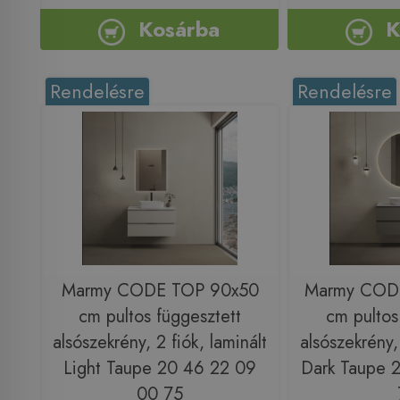
Kosárba
K
Rendelésre
Rendelésre
Marmy CODE TOP 90x50
Marmy COD
cm pultos függesztett
cm pultos
alsószekrény, 2 fiók, laminált
alsószekrény, 
Light Taupe 20 46 22 09
Dark Taupe 
00 75