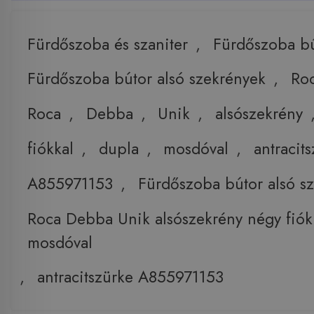
Fürdőszoba és szaniter
,
Fürdőszoba b
Fürdőszoba bútor alsó szekrények
,
Ro
Roca
,
Debba
,
Unik
,
alsószekrény
fiókkal
,
dupla
,
mosdóval
,
antracit
A855971153
,
Fürdőszoba bútor alsó s
Roca Debba Unik alsószekrény négy fiók
mosdóval
,
antracitszürke A855971153