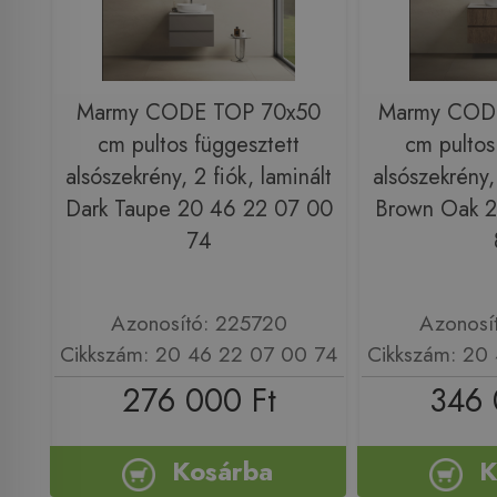
Marmy CODE TOP 70x50
Marmy COD
cm pultos függesztett
cm pultos
alsószekrény, 2 fiók, laminált
alsószekrény, 
Dark Taupe 20 46 22 07 00
Brown Oak 2
74
Azonosító: 225720
Azonosí
Cikkszám: 20 46 22 07 00 74
Cikkszám: 20
276 000 Ft
346 
Kosárba
K