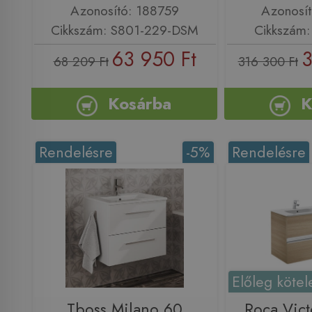
Azonosító: 188759
Azonosí
Cikkszám: S801-229-DSM
Cikkszám
63 950 Ft
3
68 209 Ft
316 300 Ft
Kosárba
K
Rendelésre
-5%
Rendelésre
Előleg kötel
Tboss Milano 60
Roca Vict