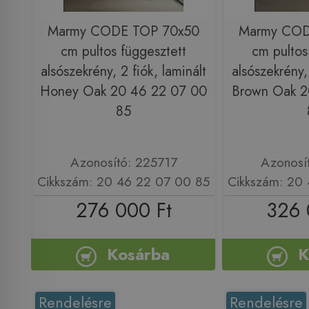
Marmy CODE TOP 70x50
Marmy COD
cm pultos függesztett
cm pultos
alsószekrény, 2 fiók, laminált
alsószekrény, 
Honey Oak 20 46 22 07 00
Brown Oak 2
85
Azonosító: 225717
Azonosí
Cikkszám: 20 46 22 07 00 85
Cikkszám: 20
276 000 Ft
326 
Kosárba
K
Rendelésre
Rendelésre