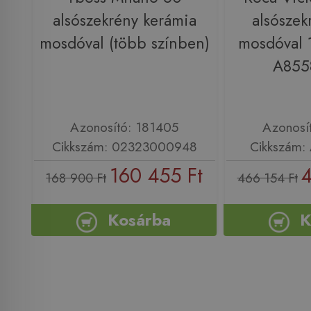
alsószekrény kerámia
alsószek
mosdóval (több színben)
mosdóval 
A855
Azonosító: 181405
Azonosí
Cikkszám: 02323000948
Cikkszám:
160 455 Ft
4
168 900 Ft
466 154 Ft
Kosárba
K