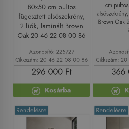
cm pultos
80x50 cm pultos
alsószekrény, 
fügesztett alsószekrény,
Brown Oak 2
2 fiók, laminált Brown
Oak 20 46 22 08 00 86
Azonosító: 225727
Azonosí
Cikkszám: 20 46 22 08 00 86
Cikkszám: 20
296 000 Ft
366 
Kosárba
K
Rendelésre
Rendelésre