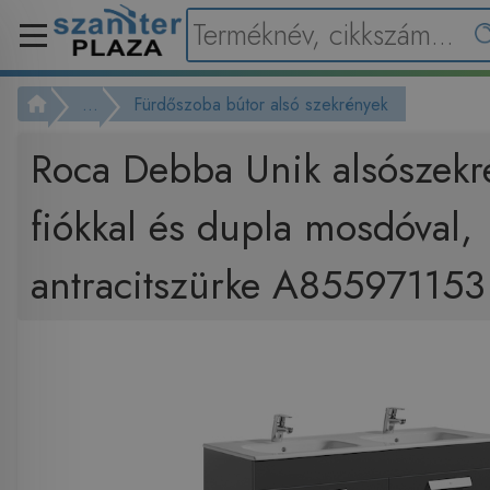
...
Fürdőszoba bútor alsó szekrények
Roca Debba Unik alsószekr
fiókkal és dupla mosdóval,
antracitszürke A855971153