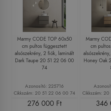
Marmy CODE TOP 60x50
Marmy COD
cm pultos függesztett
cm pultos
alsószekrény, 2 fiók, laminált
alsószekrény, 
Dark Taupe 20 51 22 06 00
Honey Oak 2
74
Azonosító: 225716
Azonosí
Cikkszám: 20 51 22 06 00 74
Cikkszám: 20
276 000 Ft
346 