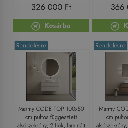
326 000 Ft
366 
Kosárba
K
Rendelésre
Rendelésre
Marmy CODE TOP 100x50
Marmy COD
cm pultos függesztett
cm pultos
alsószekrény, 2 fiók, laminált
alsószekrény, 