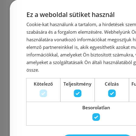
Oak 20 51 22 08 00 85
Ez a weboldal sütiket használ
Azonosító: 225730
Azonosí
Cookie-kat használunk a tartalom, a hirdetések szem
Cikkszám: 20 51 22 08 00 85
Cikkszám: 20
szabására és a forgalom elemzésére. Webhelyünk Ön 
316 000 Ft
346 
használatára vonatkozó információkat megosztjuk hi
elemző partnereinkkel is, akik egyesíthetik azokat m
információkkal, amelyeket Ön biztosított számukra,
Kosárba
K
amelyeket a szolgáltatásaik Ön általi használatából g
össze.
Rendelésre
Rendelésre
Kötelező
Teljesítmény
Célzás
F
Besorolatlan