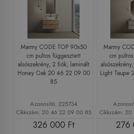
Marmy CODE TOP 90x50
Marmy COD
cm pultos függesztett
cm pultos
alsószekrény, 2 fiók, laminált
alsószekrény, 
Honey Oak 20 46 22 09 00
Light Taupe 
85
Azonosító: 225734
Azonosí
Cikkszám: 20 46 22 09 00 85
Cikkszám: 20
326 000 Ft
276 