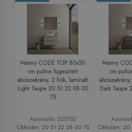
Marmy CODE TOP 80x50
Marmy COD
cm pultos fügesztett
cm pultos
alsószekrény, 2 fiók, laminált
alsószekrény, 
Light Taupe 20 51 22 08 00
Dark Taupe 
75
Azonosító: 225732
Azonosí
Cikkszám: 20 51 22 08 00 75
Cikkszám: 20