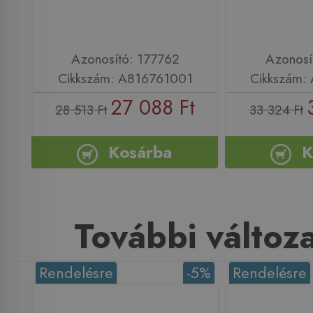
Azonosító: 177762
Azonosí
Cikkszám: A816761001
Cikkszám:
27 088 Ft
28 513 Ft
33 324 Ft
Kosárba
K
További változ
Rendelésre
-5%
Rendelésre