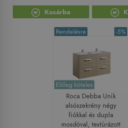
Kosárba
K
Rendelésre
-5%
Előleg köteles
Roca Debba Unik
alsószekrény négy
fiókkal és dupla
mosdóval, textúrázott