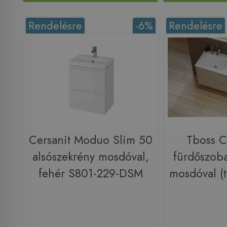
Rendelésre
-6%
Rendelésre
Cersanit Moduo Slim 50
Tboss C
alsószekrény mosdóval,
fürdőszob
fehér S801-229-DSM
mosdóval (