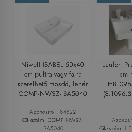
Niwell ISABEL 50x40
Laufen Pr
cm pultra vagy falra
cm 
szerelhető mosdó, fehér
H81096
COMP-NWSZ-ISA5040
(8.1096.3
Azonosító: 184822
Cikkszám: COMP-NWSZ-
Azonosí
ISA5040
Cikkszám: H