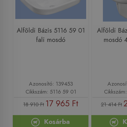
Alföldi Bázis 5116 59 01
Alföldi Bá
fali mosdó
mosdó 4
Azonosító: 139453
Azonosí
Cikkszám: 5116 59 01
Cikkszám:
17 965 Ft
18 910 Ft
21 414 Ft
Kosárba
K