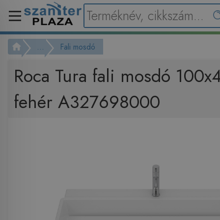
...
Fali mosdó
Roca Tura fali mosdó 100x
fehér A327698000