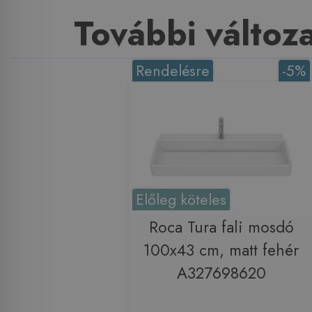
További változ
Rendelésre
-5%
Előleg köteles
Roca Tura fali mosdó
100x43 cm, matt fehér
A327698620