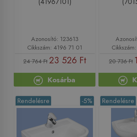
(41967101)
(701
Azonosító: 123613
Azonosí
Cikkszám: 4196 71 01
Cikkszám:
23 526 Ft
24 764 Ft
20 736 Ft
Kosárba
K
Rendelésre
-5%
Rendelésre