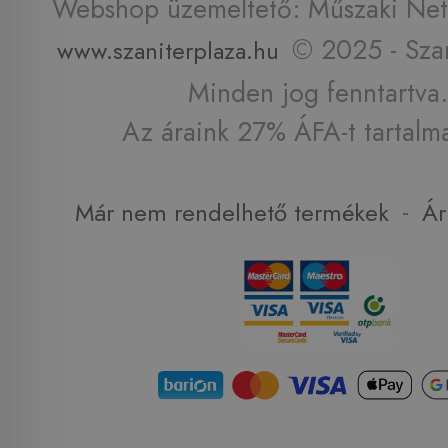
Webshop üzemeltető: Műszaki Net 
© 2025 - Szan
www.szaniterplaza.hu
Minden jog fenntartva.
Az áraink 27% ÁFA-t tartalm
-
Már nem rendelhető termékek
Ár