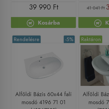
39 990 Ft
41 041 Ft
Kosárba
K
Rendelésre
-5%
Raktáron
Alföldi Bázis 60x44 fali
Alföldi Báz
mosdó 4196 71 01
mosdó 7