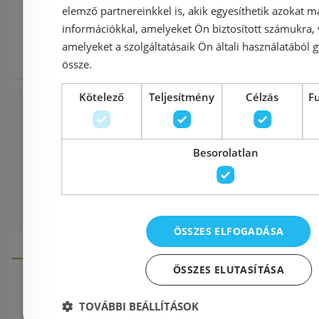
elemző partnereinkkel is, akik egyesíthetik azokat m
információkkal, amelyeket Ön biztosított számukra,
Kulcsszava
amelyeket a szolgáltatásaik Ön általi használatából g
össze.
Kötelező
Teljesítmény
Célzás
F
Fürdőszoba és szaniter
,
Szaniter
,
Mo
Besorolatlan
Fali mosdó
,
Roca termékek
,
Roca Tura fali mosdó 100x43 cm
,
fehé
ÖSSZES ELFOGADÁSA
ÖSSZES ELUTASÍTÁSA
TOVÁBBI BEÁLLÍTÁSOK