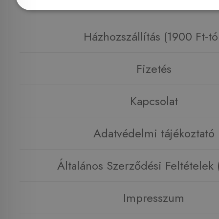
Információk
Házhozszállítás (1900 Ft-tó
Fizetés
Kapcsolat
Adatvédelmi tájékoztató
Általános Szerződési Feltételek
Impresszum