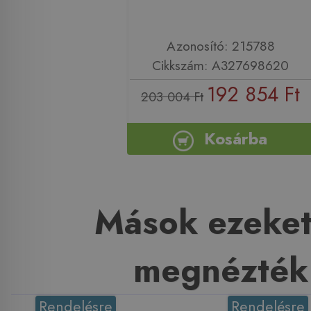
Azonosító: 215788
Cikkszám: A327698620
192 854 Ft
203 004 Ft
Kosárba
Mások ezeket
megnézték
Rendelésre
Rendelésre