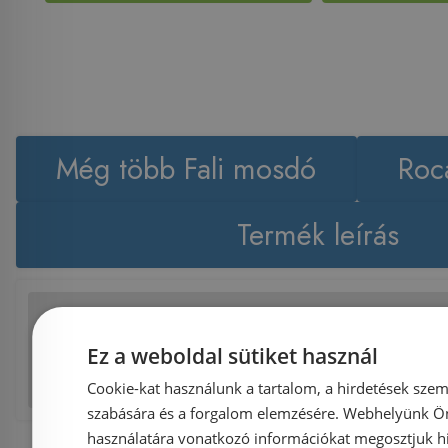
Még több Fali mosdó
Roc
Termék leírás
Facebook
Twitter
Pinterest
Reddi
Ez a weboldal sütiket használ
Tumblr
E
Cookie-kat használunk a tartalom, a hirdetések szem
szabására és a forgalom elemzésére. Webhelyünk Ön 
használatára vonatkozó információkat megosztjuk hi