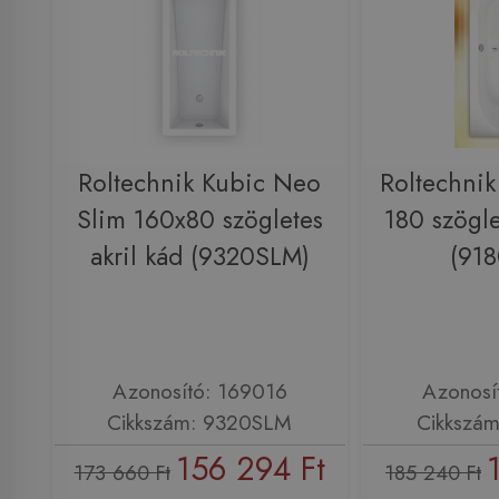
Roltechnik Kubic Neo
Roltechni
Slim 160x80 szögletes
180 szögle
akril kád (9320SLM)
(91
Azonosító: 169016
Azonosí
Cikkszám: 9320SLM
Cikkszá
156 294 Ft
173 660 Ft
185 240 Ft