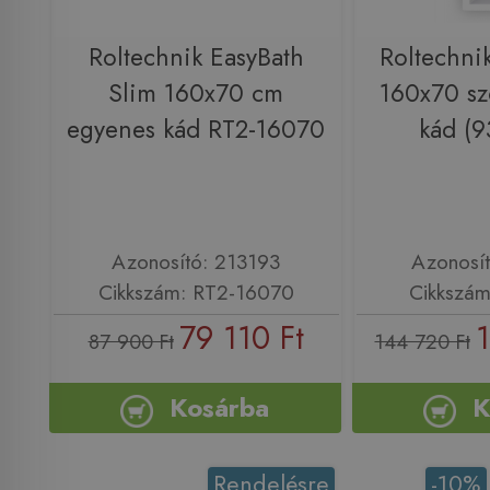
Roltechnik EasyBath
Roltechni
Slim 160x70 cm
160x70 szö
egyenes kád RT2-16070
kád (
Azonosító: 213193
Azonosí
Cikkszám: RT2-16070
Cikkszá
79 110 Ft
1
87 900 Ft
144 720 Ft
Kosárba
K
Rendelésre
-10%