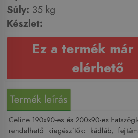
Súly:
35 kg
Készlet:
Ez a termék már
elérhető
Termék leírás
Celine 190x90-es és 200x90-es hatszög
rendelhető kiegészítők: kádláb, fejtá