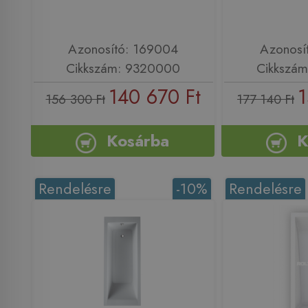
Azonosító: 169004
Azonosí
Cikkszám: 9320000
Cikkszá
140 670 Ft
1
156 300 Ft
177 140 Ft
Kosárba
K
Rendelésre
-10%
Rendelésre