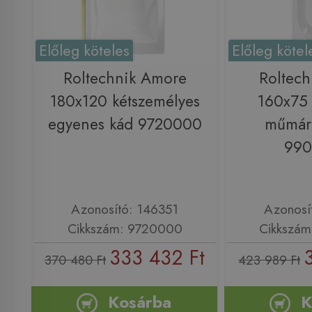
Előleg köteles
Előleg kötel
Roltechnik Amore
Roltech
180x120 kétszemélyes
160x75 
egyenes kád 9720000
műmár
99
Azonosító: 146351
Azonosí
Cikkszám: 9720000
Cikkszá
333 432 Ft
370 480 Ft
423 989 Ft
Kosárba
K