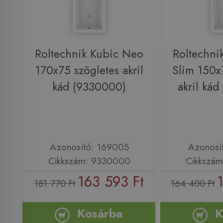
Roltechnik Kubic Neo
Roltechni
170x75 szögletes akril
Slim 150x
kád (9330000)
akril ká
Azonosító: 169005
Azonosí
Cikkszám: 9330000
Cikkszá
163 593 Ft
181 770 Ft
164 400 Ft
Kosárba
K