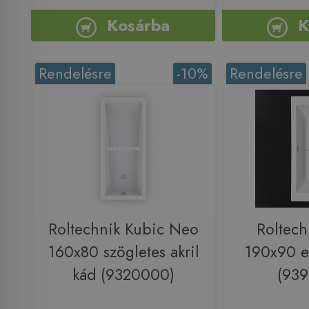
Kosárba
K
Rendelésre
-10%
Rendelésre
Roltechnik Kubic Neo
Roltech
160x80 szögletes akril
190x90 e
kád (9320000)
(93