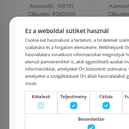
Azonosító: 169151
Azonosí
Cikkszám: 9360000
Cikkszá
108 369 Ft
120 410 Ft
106 510 Ft
Ez a weboldal sütiket használ
Cookie-kat használunk a tartalom, a hirdetések szem
Kosárba
K
szabására és a forgalom elemzésére. Webhelyünk Ön 
használatára vonatkozó információkat megosztjuk hi
elemző partnereinkkel is, akik egyesíthetik azokat m
Rendelésre
-10%
Rendelésre
információkkal, amelyeket Ön biztosított számukra,
amelyeket a szolgáltatásaik Ön általi használatából g
össze.
Kötelező
Teljesítmény
Célzás
F
Besorolatlan