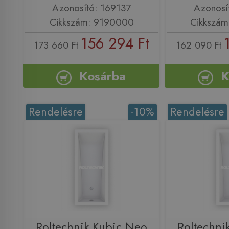
Azonosító: 169137
Azonosí
Cikkszám: 9190000
Cikkszá
156 294 Ft
173 660 Ft
162 090 Ft
Kosárba
K
Rendelésre
-10%
Rendelésre
Roltechnik Kubic Neo
Roltechni