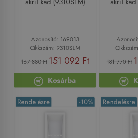
akril kád (9310SLM)
akril ká
Azonosító: 169013
Azonosí
Cikkszám: 9310SLM
Cikkszá
151 092 Ft
1
167 880 Ft
181 770 Ft
Kosárba
K
Rendelésre
-10%
Rendelésre