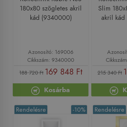
180x80 szögletes akril
Slim 180x
kád (9340000)
akril ká
Azonosító: 169006
Azonosí
Cikkszám: 9340000
Cikkszá
169 848 Ft
1
188 720 Ft
215 340 Ft
Kosárba
K
Rendelésre
-10%
Rendelésre